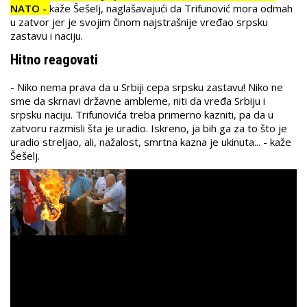
NATO -
kaže Šešelj, naglašavajući da Trifunović mora odmah
u zatvor jer je svojim činom najstrašnije vređao srpsku
zastavu i naciju.
Hitno reagovati
- Niko nema prava da u Srbiji cepa srpsku zastavu! Niko ne
sme da skrnavi državne ambleme, niti da vređa Srbiju i
srpsku naciju. Trifunovića treba primerno kazniti, pa da u
zatvoru razmisli šta je uradio. Iskreno, ja bih ga za to što je
uradio streljao, ali, nažalost, smrtna kazna je ukinuta... - kaže
Šešelj.