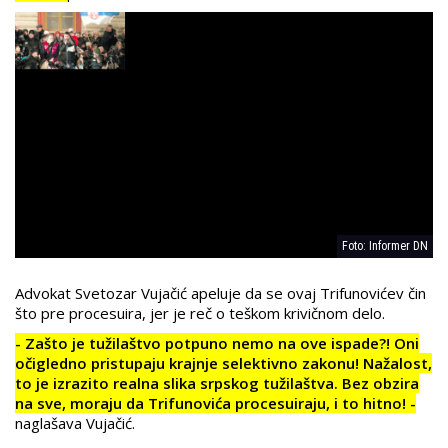
Foto: Informer DN
Advokat Svetozar Vujačić apeluje da se ovaj Trifunovićev čin
što pre procesuira, jer je reč o teškom krivičnom delo.
- Zašto je tužilaštvo potpuno nemo na ove ispade?! Oni
očigledno pristupaju krajnje selektivno zakonu! Nažalost,
to je izrazito realna slika srpskog tužilaštva. Bez obzira
na sve, moraju da Trifunovića procesuiraju, i to hitno! -
naglašava Vujačić.