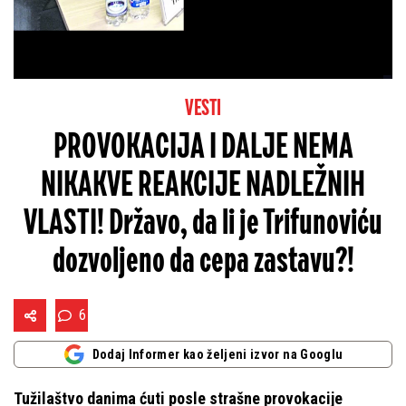
VESTI
PROVOKACIJA I DALJE NEMA
NIKAKVE REAKCIJE NADLEŽNIH
VLASTI! Državo, da li je Trifunoviću
dozvoljeno da cepa zastavu?!
6
Dodaj Informer kao željeni izvor na Googlu
Tužilaštvo danima ćuti posle strašne provokacije