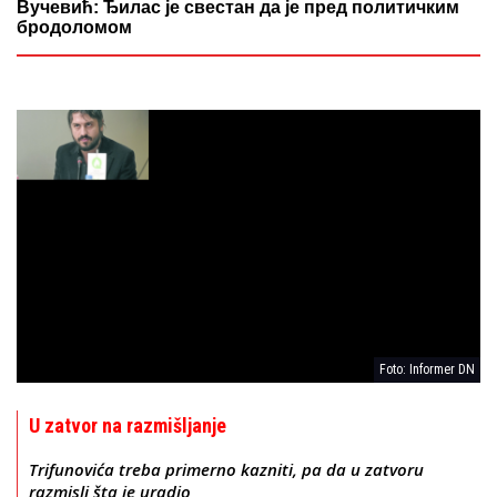
Вучевић: Ђилас је свестан да је пред политичким
бродоломом
Foto: Informer DN
U zatvor na razmišljanje
Trifunovića treba primerno kazniti, pa da u zatvoru
razmisli šta je uradio