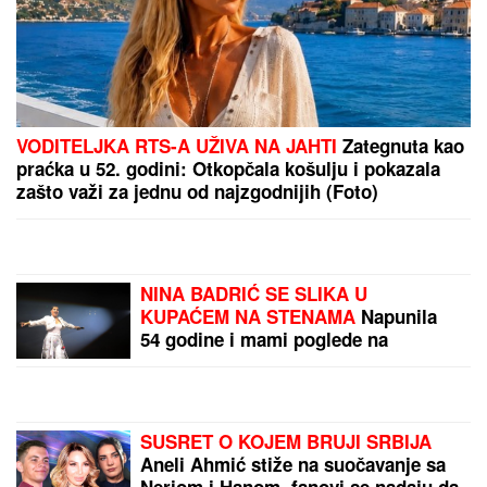
VODITELJKA RTS-A UŽIVA NA JAHTI
Zategnuta kao
praćka u 52. godini: Otkopčala košulju i pokazala
zašto važi za jednu od najzgodnijih (Foto)
NINA BADRIĆ SE SLIKA U
KUPAĆEM NA STENAMA
Napunila
54 godine i mami poglede na
čuvenom ostrvu (FOTO)
SUSRET O KOJEM BRUJI SRBIJA
Aneli Ahmić stiže na suočavanje sa