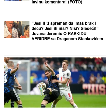
lavinu komentara! (FOTO)
"Jesi li ti spreman da imaš brak i
decu? Jesi ili nisi? Nisi? Sledeći!"
Jovana Jeremić O RASKIDU
VERIDBE sa Draganom Stankovićem
- VIŠE NE PONAVLJA ISTE GREŠKE!