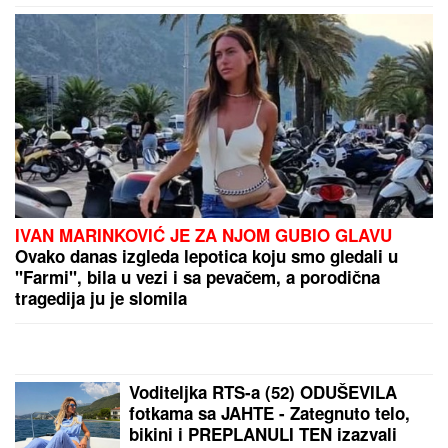
IVAN MARINKOVIĆ JE ZA NJOM GUBIO GLAVU
Ovako danas izgleda lepotica koju smo gledali u
"Farmi", bila u vezi i sa pevačem, a porodična
tragedija ju je slomila
Voditeljka RTS-a (52) ODUŠEVILA
fotkama sa JAHTE - Zategnuto telo,
bikini i PREPLANULI TEN izazvali