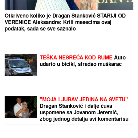
Otkriveno koliko je Dragan Stanković STARIJI OD
VERENICE Aleksandre: Krili mesecima ovaj
podatak, sada se sve saznalo
TEŠKA NESREĆA KOD RUME
Auto
udario u bicikl, stradao muškarac
"MOJA LJUBAV JEDINA NA SVETU"
Dragan Stanković i dalje čuva
uspomene sa Jovanom Jeremić,
zbog jednog detalja svi komentarišu
da je nije preboleo