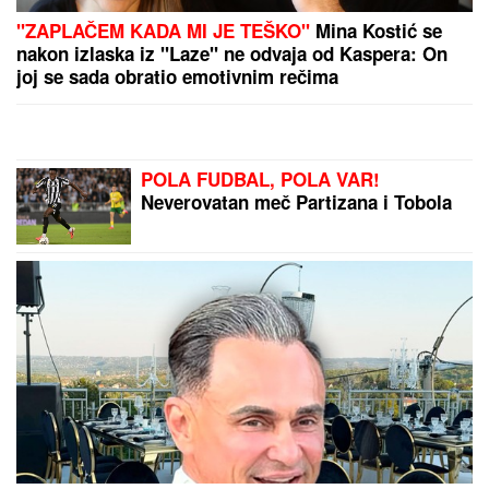
"ZAPLAČEM KADA MI JE TEŠKO"
Mina Kostić se
nakon izlaska iz "Laze" ne odvaja od Kaspera: On
joj se sada obratio emotivnim rečima
POLA FUDBAL, POLA VAR!
Neverovatan meč Partizana i Tobola