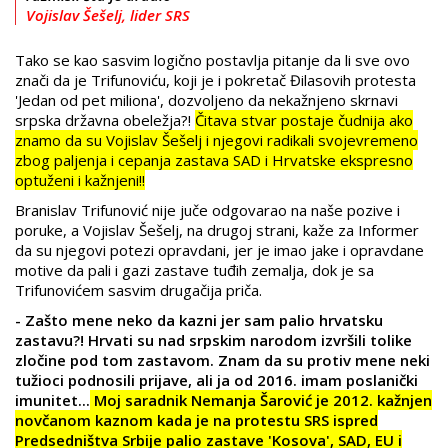
Vojislav Šešelj, lider SRS
Tako se kao sasvim logično postavlja pitanje da li sve ovo
znači da je Trifunoviću, koji je i pokretač Đilasovih protesta
'Jedan od pet miliona', dozvoljeno da nekažnjeno skrnavi
srpska državna obeležja?!
Čitava stvar postaje čudnija ako
znamo da su Vojislav Šešelj i njegovi radikali svojevremeno
zbog paljenja i cepanja zastava SAD i Hrvatske ekspresno
optuženi i kažnjeni!!
Branislav Trifunović nije juče odgovarao na naše pozive i
poruke, a Vojislav Šešelj, na drugoj strani, kaže za Informer
da su njegovi potezi opravdani, jer je imao jake i opravdane
motive da pali i gazi zastave tuđih zemalja, dok je sa
Trifunovićem sasvim drugačija priča.
- Zašto mene neko da kazni jer sam palio hrvatsku
zastavu?! Hrvati su nad srpskim narodom izvršili tolike
zločine pod tom zastavom. Znam da su protiv mene neki
tužioci podnosili prijave, ali ja od 2016. imam poslanički
imunitet...
Moj saradnik Nemanja Šarović je 2012. kažnjen
novčanom kaznom kada je na protestu SRS ispred
Predsedništva Srbije palio zastave 'Kosova', SAD, EU i