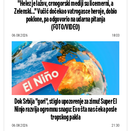
"Helez je lažov, crnogorski mediji su licemerni, a
Zelenski..." Vučić dočekao vatrogasce heroje, dobio
poklone, pa odgovorio na udarna pitanja
(FOTO/VIDEO)
06.08.2026
18:03
Dok Srbija "gori", stiglo upozorenje za zimu! Super El
Ninjo razvija ogromnu snagu: Evo šta nas čeka posle
tropskog pakla
06.08.2026
21:30