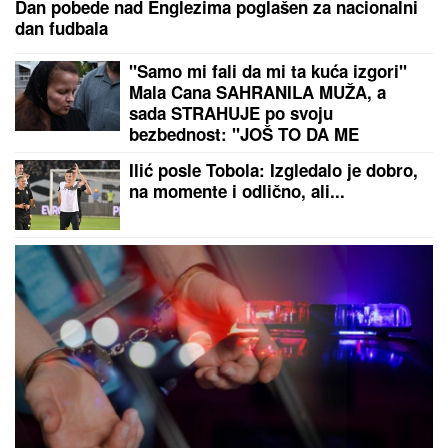
Dan pobede nad Englezima poglašen za nacionalni
dan fudbala
"Samo mi fali da mi ta kuća izgori"
Mala Cana SAHRANILA MUŽA, a
sada STRAHUJE po svoju
bezbednost: "JOŠ TO DA ME
SNAĐE"
Ilić posle Tobola: Izgledalo je dobro,
na momente i odlično, ali...