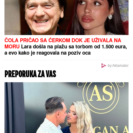
ČOLA PRIČAO SA ĆERKOM DOK JE UŽIVALA NA
MORU
Lara došla na plažu sa torbom od 1.500 eura,
a evo kako je reagovala na poziv oca
by Aklamator
PREPORUKA ZA VAS