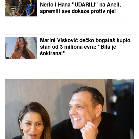
Nerio i Hana "UDARILI" na Aneli,
spremili sve dokaze protiv nje!
Marini Visković dečko bogataš kupio
stan od 3 miliona evra: "Bila je
šokirana!"