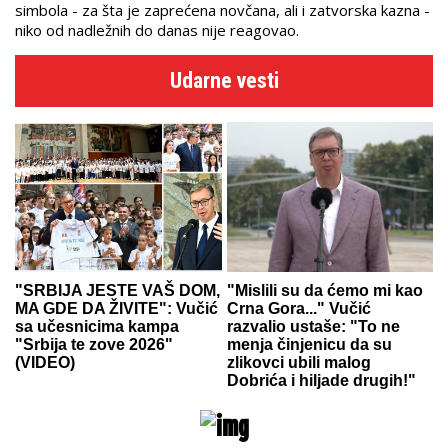
simbola - za šta je zaprećena novčana, ali i zatvorska kazna -
niko od nadležnih do danas nije reagovao.
Udarne vesti
"SRBIJA JESTE VAŠ DOM,
"Mislili su da ćemo mi kao
MA GDE DA ŽIVITE": Vučić
Crna Gora..." Vučić
sa učesnicima kampa
razvalio ustaše: "To ne
"Srbija te zove 2026"
menja činjenicu da su
(VIDEO)
zlikovci ubili malog
Dobrića i hiljade drugih!"