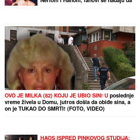
Neriom i Hanom, fanovi se nadaju da
se u sve umeša i Sita Ahmić
OVO JE MILKA (82) KOJU JE UBIO SIN! U
poslednje
vreme živela u Domu, jutros došla da obiđe sina, a
on je TUKAO DO SMRTI! (FOTO, VIDEO)
HAOS ISPRED PINKOVOG STUDIJA: