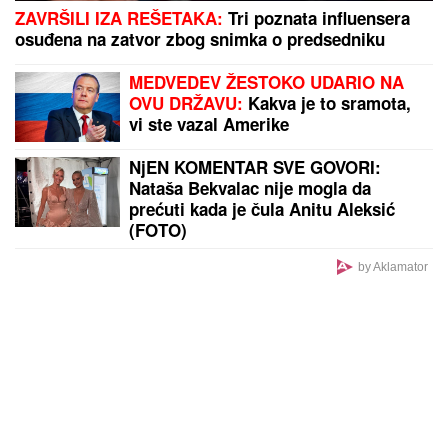
ZAVRŠILI IZA REŠETAKA:
Tri poznata influensera
osuđena na zatvor zbog snimka o predsedniku
MEDVEDEV ŽESTOKO UDARIO NA
OVU DRŽAVU:
Kakva je to sramota,
vi ste vazal Amerike
NjEN KOMENTAR SVE GOVORI:
Nataša Bekvalac nije mogla da
prećuti kada je čula Anitu Aleksić
(FOTO)
by Aklamator