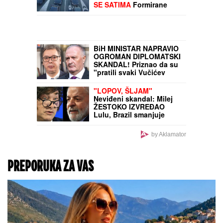
SE SATIMA
Formirane
kolone vozila: Oglasio se
AMSS
BiH MINISTAR NAPRAVIO
OGROMAN DIPLOMATSKI
SKANDAL! Priznao da su
"pratili svaki Vučićev
pokret" tokom posete
Bugojnu, niže pretnje
"LOPOV, ŠLJAM"
Neviđeni skandal: Milej
ŽESTOKO IZVREĐAO
Lulu, Brazil smanjuje
diplomatsko prisustvo u
Argentini
by Aklamator
PREPORUKA ZA VAS