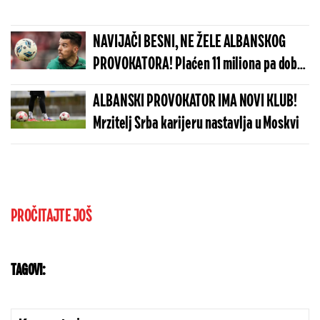
NAVIJAČI BESNI, NE ŽELE ALBANSKOG
PROVOKATORA! Plaćen 11 miliona pa dobio
brutalnu poruku
ALBANSKI PROVOKATOR IMA NOVI KLUB!
Mrzitelj Srba karijeru nastavlja u Moskvi
PROČITAJTE JOŠ
TAGOVI: