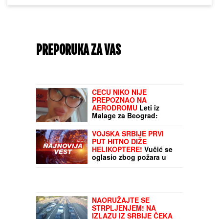
PREPORUKA ZA VAS
CECU NIKO NIJE
PREPOZNAO NA
AERODROMU
Leti iz
Malage za Beograd:
Kačket na glavi, atlet
majica i naočare (FOTO)
VOJSKA SRBIJE PRVI
PUT HITNO DIŽE
HELIKOPTERE!
Vučić se
oglasio zbog požara u
Deliblatskoj peščari:
Branimo dva naseljena
mesta, pojačavaćemo
prisustvo ako bude
potrebno
NAORUŽAJTE SE
STRPLJENJEM! NA
IZLAZU IZ SRBIJE ČEKA