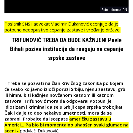
Foto: Informer DN
Poslanik SNS i advokat Vladimir Đukanović ocenjuje da je
potpuno nedopustivo cepanje zastave i vređanje države.
TRIFUNOVIĆ TREBA DA BUDE KAŽNJEN! Pavle
Bihali poziva institucije da reaguju na cepanje
srpske zastave
- Treba se pozvati na član Krivičnog zakonika po kojem
će svako ko javno izloži poruzi Srbiju, njenu zastavu, grb
ili himnu biti kažnjen novčanom kaznom ili kaznom
zatvora. Trifunović mora da odgovara! Potpuni je
idiotizam i kriminal da se u Srbiji cepa srpska trobojka!
Čak i da je to deo nekakve umetnosti, mora da se
zabrani. Probajte da iscepate
američku zastavu u
Americi... Pa bio bi momentalno uhapšen svaki glumac na
sceni -
podvlači Đukanović.