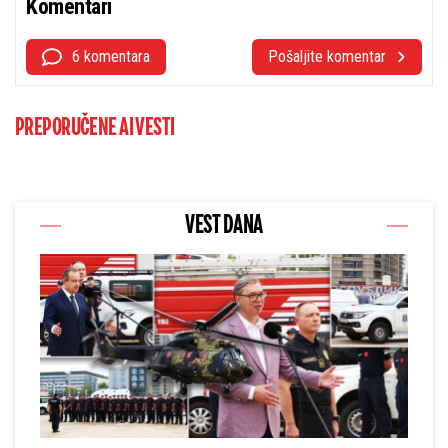
Komentari
6 komentara
Pošaljite komentar
PREPORUČENE AI VESTI
VEST DANA