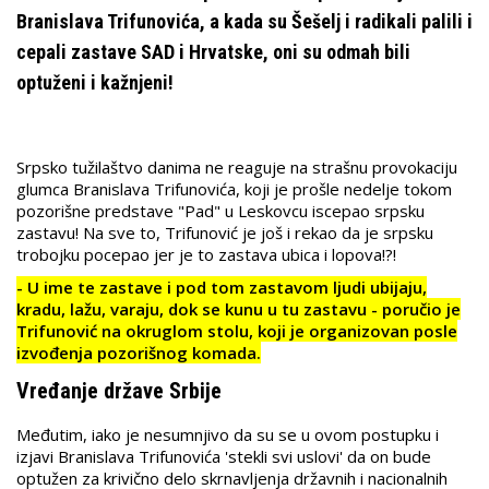
Branislava Trifunovića, a kada su Šešelj i radikali palili i
cepali zastave SAD i Hrvatske, oni su odmah bili
optuženi i kažnjeni!
Srpsko tužilaštvo danima ne reaguje na strašnu provokaciju
glumca Branislava Trifunovića, koji je prošle nedelje tokom
pozorišne predstave "Pad" u Leskovcu iscepao srpsku
zastavu! Na sve to, Trifunović je još i rekao da je srpsku
trobojku pocepao jer je to zastava ubica i lopova!?!
- U ime te zastave i pod tom zastavom ljudi ubijaju,
kradu, lažu, varaju, dok se kunu u tu zastavu - poručio je
Trifunović na okruglom stolu, koji je organizovan posle
izvođenja pozorišnog komada.
Vređanje države Srbije
Međutim, iako je nesumnjivo da su se u ovom postupku i
izjavi Branislava Trifunovića 'stekli svi uslovi' da on bude
optužen za krivično delo skrnavljenja državnih i nacionalnih