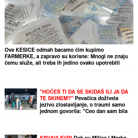
Kolaps na aerodromima, suspendovan Šengen, na
granicama pakao: Sukob Španije i Italije je u zenitu!