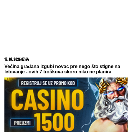
09. 08. 2026 06:26
Da li deca nasleđuju otpornost na stres? Evo šta kaže
nauka
07. 08. 2026 09:14
Сазнања „Политике”: Црна Гора следећа у војном
савезу Загреба, Тиране и Приштине