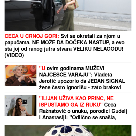
ŽENI SE DEJAN STANKOVIĆ KRALJ!
Prelepa
doktorka u raskošnoj venčanici, on u odelu sa
crvenom kravatom: Ne skidaju osmeh pred crkveno
venčanje
„ARISTOKRATSKO STOPALO"
Olivere Katarine: Vatreni koncerti u
pariskoj "Olimpiji"
"Lekar mi se SMEJAO U LICE kad