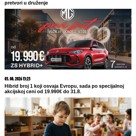
03. 08. 2026 07:31
25.000 kupaca već kupuje uz PerSu Extra. A ti? Saznaj
više
09. 08. 2026 08:51
TEODOSIĆ BACIO BOMBU! Zvezda dovela baš veliko
pojačanje