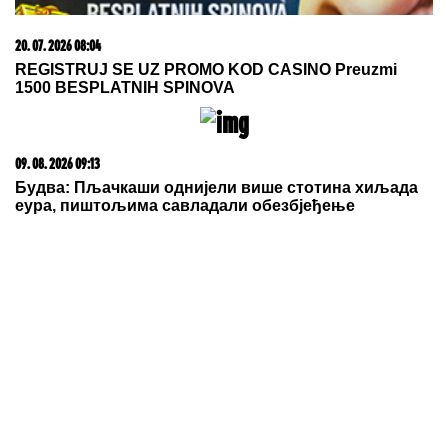
05. 08. 2026 06:45
Šta dete nasleđuje od oca, a šta od majke? Sve što
treba da znate o genetici
15. 07. 2026 07:44