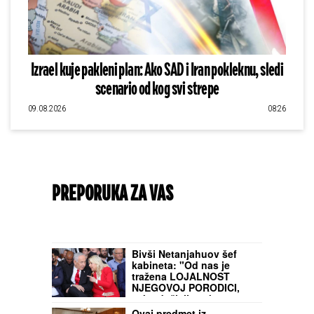
Izrael kuje pakleni plan: Ako SAD i Iran pokleknu, sledi
scenario od kog svi strepe
09.08.2026
08:26
PREPORUKA ZA VAS