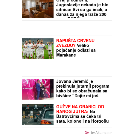
Bivši Netanjahuov šef
kabineta: "Od nas je
tražena LOJALNOST
NJEGOVOJ PORODICI,
sebe doživljava kao
nešto između kralja, cara
Ovaj predmet iz
ili predsednika"
Jugoslavije nekada je bio
sitnica: Svi su ga imali, a
danas za njega traže 200
evra (FOTO)