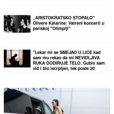
"HOĆEŠ TI DA SE SKIDAŠ ILI JA DA
TE SKINEM?"
Pevačica doživela
jezivo zlostavljanje, o traumi samo
jednom govorila: "Ceo dan sam bila
zaključana"
KRVAVI EVRI
Dok su Milica i Marko
mučili pekara (73) tokom intimnog
odnosa, Martina (30) je u "puntu"
radila JEDNU stvar! (FOTO, VIDEO)