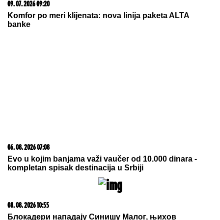
Većina građana izgubi novac pre nego što stigne na
letovanje - ovih 7 troškova skoro niko ne planira
20. 07. 2026 08:04
REGISTRUJ SE UZ PROMO KOD CASINO Preuzmi
1500 BESPLATNIH SPINOVA
09. 08. 2026 09:13
Будва: Пљачкаши однијели више стотина хиљада
еура, пиштољима савладали обезбјеђење