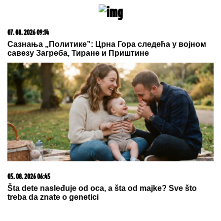
09. 08. 2026 06:24
Mame, danas ne čistimo kuću. Poštujemo Svetog
Panteliju
06. 08. 2026 09:39
Marija (3) se igrala u dvorištu i samo je nestala: Posle
42 godine otac je pronašao, zanemeo je kada je saznao
gde je bila