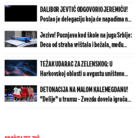
DALIBOR JEVTIĆ ODGOVORIO JEREMIĆU!
Poslao je delegaciju koja će napadima na
predsednika Vučića i Srpsku listu dobiti
Jezivo! Pucnjava kod škole na jugu Srbije:
još jedno "HVALA VUČE" od Kurtija!
Deca od straha vrištala i bežala, među
roditeljima panika
TEŽAK UDARAC ZA ZELENSKOG: U
Harkovskoj oblasti u avgustu uništeno
više od 100 „baba jaga“
DETONACIJA NA MALOM KALEMEGDANU!
"Delije" u transu - Zvezda dovela igrača
Real Madrida!