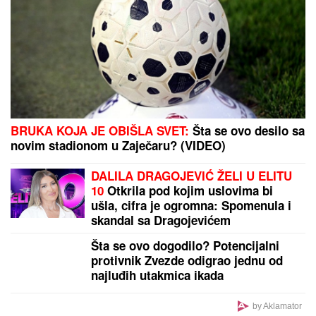
sam mu rekao da mi NEVIDLJIVA
RUKA DODIRUJE TELO. Gubio sam
vid i bio iscrpljen, tek posle 20
godina otkrili su od ČEGA
BOLUJEM"
CECA U CRNOJ GORI:
Svi se okretali za njom u
papučama, NE MOŽE DA DOČEKA NASTUP, a evo
šta joj od ranog jutra stvara VELIKU NELAGODU!
(VIDEO)