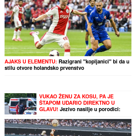
"ODUSTALI SMO OD VANTELESNE NAKON
NEUSPEŠNIH POKUŠAJA"
Voditeljka sa mužem
slavi 16 godina braka: "Dovoljni smo jedno drugom"
"JA SAM TO SMISLILA!"
Dino Melin
tvrdi da je on napisao pesmu
"Beograd", Ceca posle 30 godina