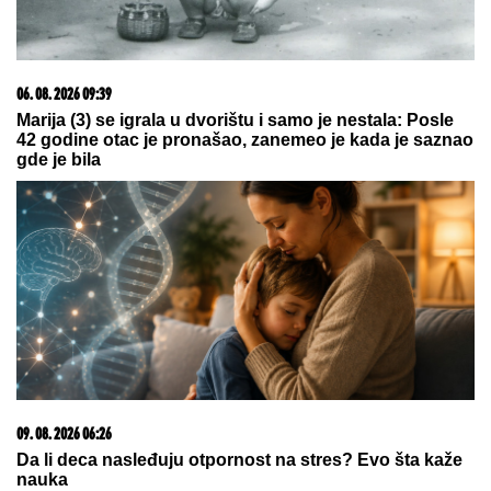
DALILA DRAGOJEVIĆ ŽELI U ELITU
10
Otkrila pod kojim uslovima bi
ušla, cifra je ogromna: Spomenula i
skandal sa Dragojevićem
Šta se ovo dogodilo? Potencijalni
protivnik Zvezde odigrao jednu od
najluđih utakmica ikada
by Aklamator