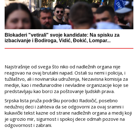
Blokaderi "vetirali" svoje kandidate: Na spisku za
izbacivanje i Bodiroga, Vidić, Đokić, Lompar...
Najstrašnije od svega što niko od nadležnih organa nije
reagovao na ovaj brutalni napad. Ostali su nemi i policija, i
tužilaštvo, ali i novinarska udruženja, Nezavisna komisija za
medije, kao i međunarodne i nevladine organizacije koje se
predstavljaju kao borci za poštovanje ljudskih prava.
Srpska lista pruža podršku porodici Radoičić, posebno
nedužnoj deci i zahteva da se odgovorni za ovaj sramni i
kukavički tekst kazne od strane nadležnih organa a medij koji
je ugrozio mir, sigurnost i spokoj dece odmah pozove na
odgovornost i zabrani.