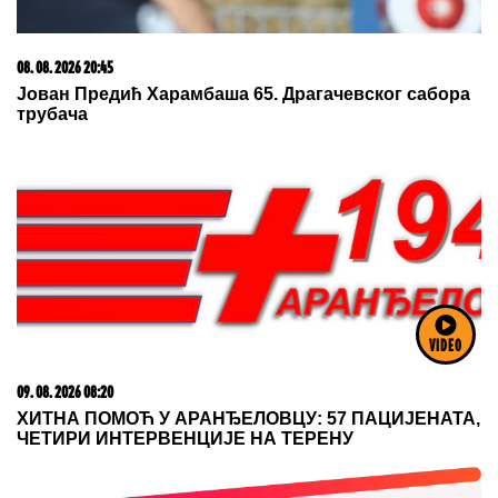
03. 08. 2026 13:23
Hibrid broj 1 koji osvaja Evropu, sada po specijalnoj
akcijskoj ceni od 19.990€ do 31.8.
VIDEO
08. 08. 2026 16:10
Dete sa autizmom polivali vodom i mazali mu lak na
usta: Potresno iskustvo žene iz vrtića za Mame
08. 08. 2026 13:46