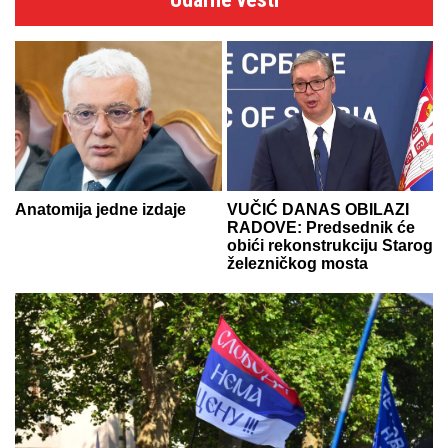
Anatomija jedne izdaje
VUČIĆ DANAS OBILAZI
RADOVE: Predsednik će
obići rekonstrukciju Starog
železničkog mosta