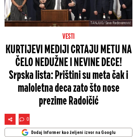
TANJUG/ Sava Radovanović
VESTI
KURTIJEVI MEDIJI CRTAJU METU NA
ČELO NEDUŽNE I NEVINE DECE!
Srpska lista: Prištini su meta čak i
maloletna deca zato što nose
prezime Radoičić
0
Dodaj Informer kao željeni izvor na Googlu