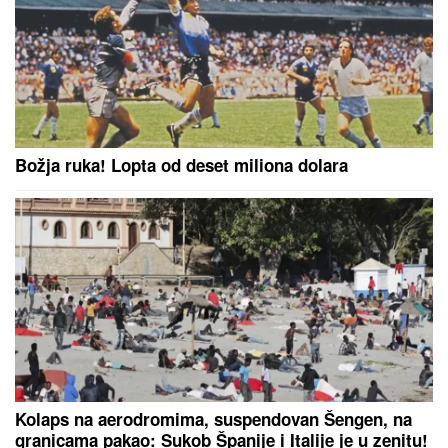
otkrila istinu: "Nudila sam je Marini"
DANAS SLAVIMO DVA VELIKA
SVETITELjA: Uradite ovo za zdravlje
i zaštitite svoj dom
AJAKS U ELEMENTU:
Razigrani "kopljanici" bi da u
stilu otvore holandsko prvenstvo