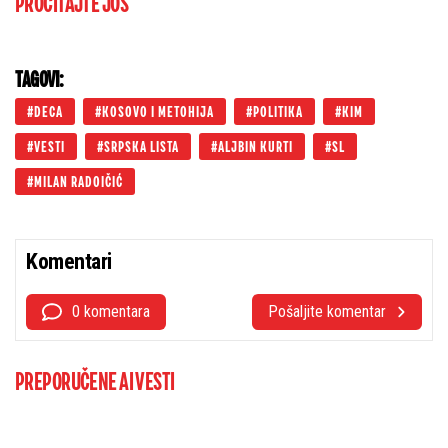
PROČITAJTE JOŠ
TAGOVI:
DECA
KOSOVO I METOHIJA
POLITIKA
KIM
VESTI
SRPSKA LISTA
ALJBIN KURTI
SL
MILAN RADOIČIĆ
Komentari
0 komentara
Pošaljite komentar
PREPORUČENE AI VESTI