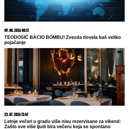
06. 08. 2026 07:08
Evo u kojim banjama važi vaučer od 10.000 dinara -
kompletan spisak destinacija u Srbiji
08. 08. 2026 10:55
Блокадери нападају Синишу Малог, њихов
економски стручњак им „срушио снешка”