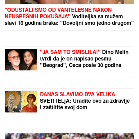
(FOTO) SVI GLEDAJU U SARU JO!
Pevačica i
Aleksej Bjelogrlić ne skidaju osmeh sa lica, a ona
jednim potezom OČARALA SVE
(FOTO) ANA DIVAC POKAZALA
RODNI KRAJ
Emotivna objava
raznežila mnoge, društvo joj pravi
Vlade - Nestvarni prizori ostavljaju
bez daha: "Povratak korenima"
(FOTO) SVI GLEDAJU U SARU JO!
Pevačica i Aleksa Bjelogrlić ne
skidaju osmeh sa lica, a ona jednim
potezom OČARALA SVE