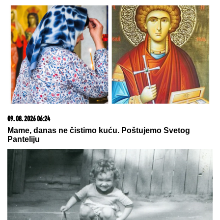
"U
ovim godinama MUŽEVI
NAJČEŠĆE VARAJU": Vladeta
Jerotić upozorio da JEDAN SIGNAL
žene često ignorišu - zato brakovi
pucaju
"ILIJAN UŽIVA KAO PRINC, NE
ISPUŠTAMO GA IZ RUKU"
Ceca
Ražnatović o unuku, porodici Gudelj
i Anastasiji: "Odlično se snašla,
nisam je savetovala", spomenula i
novi album posle 10 godina
BRUKA KOJA JE OBIŠLA SVET:
Šta se ovo desilo sa
novim stadionom u Zaječaru? (VIDEO)