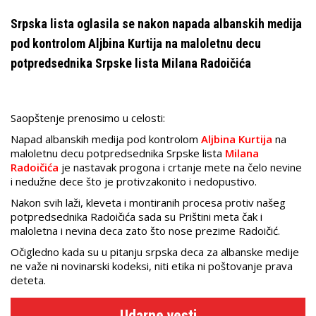
Srpska lista oglasila se nakon napada albanskih medija
pod kontrolom Aljbina Kurtija na maloletnu decu
potpredsednika Srpske lista Milana Radoičića
Saopštenje prenosimo u celosti:
Napad albanskih medija pod kontrolom
Aljbina Kurtija
na
maloletnu decu potpredsednika Srpske lista
Milana
Radoičića
je nastavak progona i crtanje mete na čelo nevine
i nedužne dece što je protivzakonito i nedopustivo.
Nakon svih laži, kleveta i montiranih procesa protiv našeg
potpredsednika Radoičića sada su Prištini meta čak i
maloletna i nevina deca zato što nose prezime Radoičić.
Očigledno kada su u pitanju srpska deca za albanske medije
ne važe ni novinarski kodeksi, niti etika ni poštovanje prava
deteta.
Udarne vesti