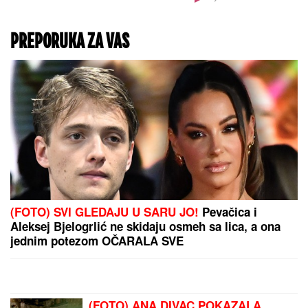
NAPUŠTA CRVENU
ZVEZDU?
Veliko
pojačanje odlazi sa
Marakane