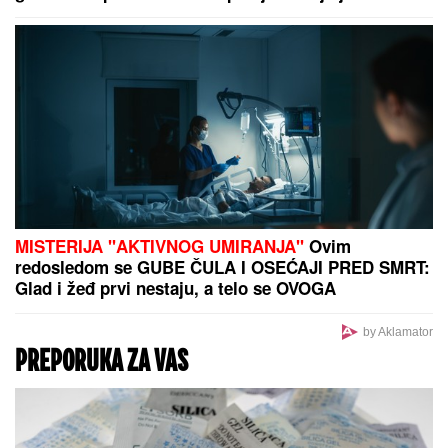
VUKAO ŽENU ZA KOSU, PA JE
ŠTAPOM UDARIO DIREKTNO U
GLAVU!
Jezivo nasilje u porodici:
Istrčala na ulicu u panici, nasilnik je
stigao, prolaznici sprečili katastrofu
Božja ruka! Lopta od deset miliona dolara