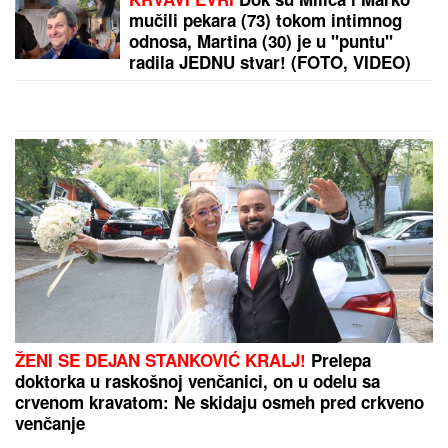
MISTERIJA "AKTIVNOG UMIRANJA"
Ovim
redosledom se GUBE ČULA I OSEĆAJI PRED SMRT:
Glad i žeđ prvi nestaju, a telo se OVOGA
POSLEDNJE ODRIČE, tvrde NEURONAUČNICI
by Aklamator
PREPORUKA ZA VAS
Ove KESICE odmah bacamo čim kupimo
FARMERKE, a zapravo su korisne: Mnogi ne znaju
čemu služe, ali treba ih jedino ovako upotrebiti