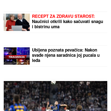
Strasno se grle i ljube u kolima, ne pušta ga: Blista
pred porođaj
(PAPARACO) ĐINA DŽINOVIĆ U
CRNOJ GORI
Evo kako izgleda bez
filtera: U haljini do poda sa golim
leđima, mnogi je nisu prepoznali