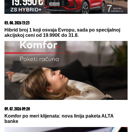
ŽENA MARKA JANKETIĆA U KUPAĆEM!
Glumac
objavio slike sa letovanja, razmenjuju nežnosti na
plaži: On bez majice, pokazao koliko je posvećen
otac
Gorko je zažalila zbog estetske
korekcije: Dalila Dragojević je htela
da se ulepša, a rezultat je bio
potpuno suprotan!
BIVŠI TRENER PARTIZANA:
Sramota
me je...
by Aklamator