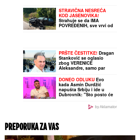
BUKTI RAT IZMEĐU DVE
ČLANICE EU!
Zatvaraju
se granice, aerodromi
blokirani: Šengen puca
po šavovima
"TO MU JE MOJ POKLON
ZA SVADBU"
Jovana
Jeremić brutalno o
Draganovoj veridbi,
DETALJIMA VENČANJA
SA TIGROM, žestoko
preti:"Nisam ušla u
pekaru da pravim kiflice"
(VIDEO)