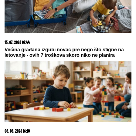
"VIDIMO VAŠE GAĆE",
odbornica se uključila preko
ZUMA na sednicu, a onda je nastala haotična
situacija: Sileuta pod tušem dodatno zapržila čorbu
FILMSKA POTERA U NOVOM SADU!
"Pali" pljačkaši iz "audija": Ojadili