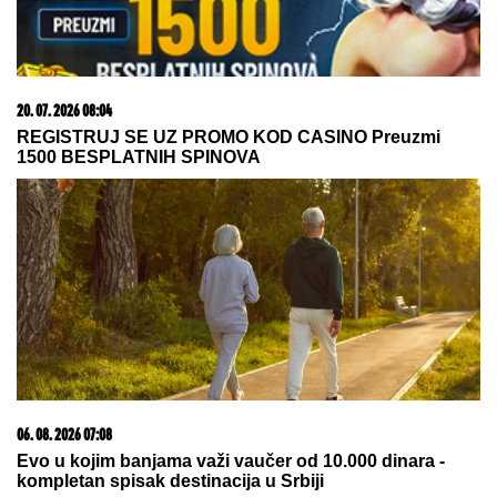
OŽENIO SE DEJAN STANKOVIĆ KRALJ!
Doktorka
otkrila kako se oseća nakon venčanja: "Zaljubljena
sam", tu su njegovi roditelji i sestra (VIDEO)
"HTEO SAM DA SE ZAMONAŠIM"
Dejan Stanković Kralj otkrio ko je
doktorka koju ženi, šokirao detaljima