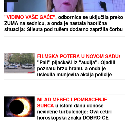
Ubijena poznata pevačica: Nakon
svađe njena saradnica joj pucala u
leđa