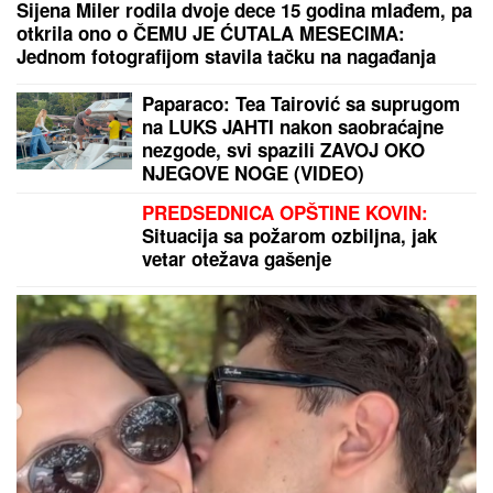
Srpski pevač (74) oženjen sa fatalnom koleginicom
prizano da ima ljubavnicu: "Kad sam se oženio..."
NAPUŠTA CRVENU ZVEZDU?
Veliko pojačanje
odlazi sa Marakane