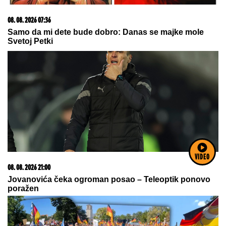
Dete sa autizmom polivali vodom i mazali mu lak na
usta: Potresno iskustvo žene iz vrtića za Mame
07. 08. 2026 09:14
Сазнања „Политике”: Црна Гора следећа у војном
савезу Загреба, Тиране и Приштине
VIDEO
23. 07. 2026 12:47
Letnje večeri u gradu više nisu rezervisane za vikend:
Zašto sve više ljudi bira večeru koja se spontano