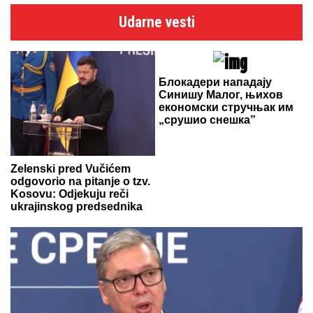
Udarne vesti
Блокадери нападају
Синишу Малог, њихов
економски стручњак им
„срушио снешка”
Zelenski pred Vučićem
odgovorio na pitanje o tzv.
Kosovu: Odjekuju reči
ukrajinskog predsednika