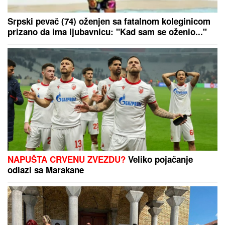
ŠOK!
Hari i Megan se VRAĆAJU U BRITANIJU 6
godina nakon Megzita? Pljuvali za sve pare
dinastiju, jurili američki san pa se pokajali: Susret
sa Čarlsom mogao bi da najavi preokret