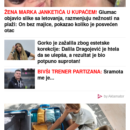
OŽENIO SE DEJAN STANKOVIĆ KRALJ!
Doktorka
otkrila kako se oseća nakon venčanja: "Zaljubljena
sam", tu su njegovi roditelji i sestra (VIDEO)
by Aklamator
PREPORUKA ZA VAS