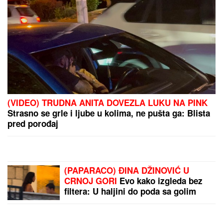
STRAVIČNA NESREĆA
KOD JASENOVIKA!
Strahuje se da IMA
POVREĐENIH, sve vrvi od
policije i Hitne pomoći
(FOTO, VIDEO)
PRŠTE ČESTITKE!
Dragan
Stanković se oglasio
zbog VERENICE
Aleksandre, samo par