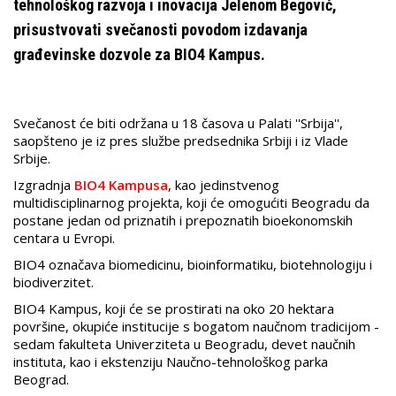
tehnološkog razvoja i inovacija Jelenom Begović,
prisustvovati svečanosti povodom izdavanja
građevinske dozvole za BIO4 Kampus.
Svečanost će biti održana u 18 časova u Palati ''Srbija'',
saopšteno je iz pres službe predsednika Srbiji i iz Vlade
Srbije.
Izgradnja
BIO4 Kampusa
, kao jedinstvenog
multidisciplinarnog projekta, koji će omogućiti Beogradu da
postane jedan od priznatih i prepoznatih bioekonomskih
centara u Evropi.
BIO4 označava biomedicinu, bioinformatiku, biotehnologiju i
biodiverzitet.
BIO4 Kampus, koji će se prostirati na oko 20 hektara
površine, okupiće institucije s bogatom naučnom tradicijom -
sedam fakulteta Univerziteta u Beogradu, devet naučnih
instituta, kao i ekstenziju Naučno-tehnološkog parka
Beograd.