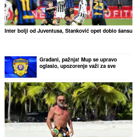
(FOTO) MILICU VELIČKOVIĆ
ZADESILA NOVA NEPRIJATNOST NA
ADI BOJANI
Prolazi kroz agoniju,
oglasila se i otkrila šta se dešava
nakon haosa sa Terzom