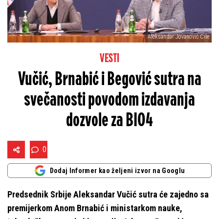
Aleksandar Jovanović Cile
VESTI
Vučić, Brnabić i Begović sutra na
svečanosti povodom izdavanja
dozvole za BIO4
0
Dodaj Informer kao željeni izvor na Googlu
Predsednik Srbije Aleksandar Vučić sutra će zajedno sa
premijerkom Anom Brnabić i ministarkom nauke,