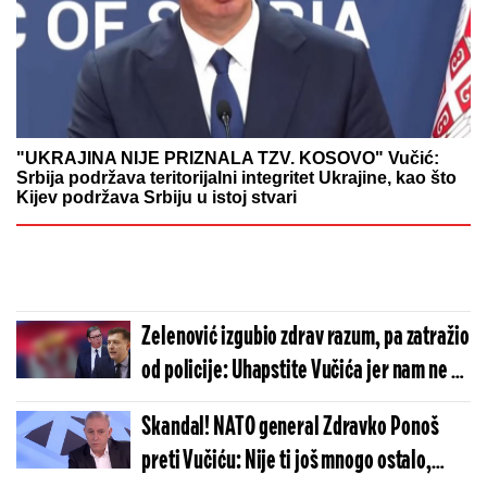
"UKRAJINA NIJE PRIZNALA TZV. KOSOVO" Vučić:
Srbija podržava teritorijalni integritet Ukrajine, kao što
Kijev podržava Srbiju u istoj stvari
Zelenović izgubio zdrav razum, pa zatražio
od policije: Uhapstite Vučića jer nam ne da
da srušimo Srbiju! (FOTO)
Skandal! NATO general Zdravko Ponoš
preti Vučiću: Nije ti još mnogo ostalo,