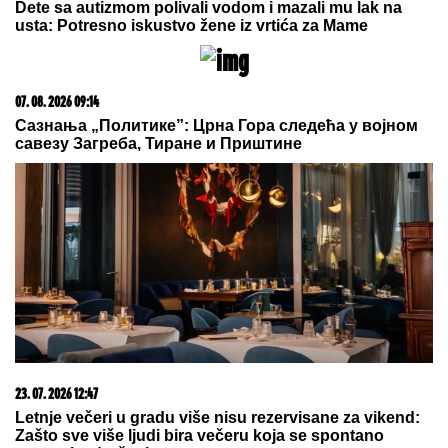
poznatu brzu hranu, a onda je
usledila munjevita akcija policije
(FOTO)
MLAD MESEC I POMRAČENJE
SUNCA
u istom danu donose
neviđene turbulencije: Ova četiri
horoskopska znaka DOBRO ĆE
UPAMTITI 12. avgust - od tad im se