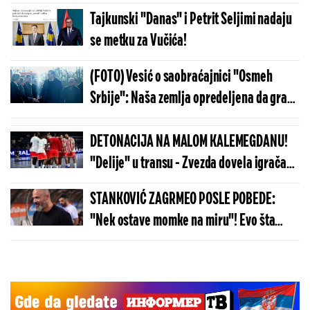
završićeš u provaliji (VIDEO)
Tajkunski "Danas" i Petrit Seljimi nadaju
se metku za Vučića!
(FOTO) Vesić o saobraćajnici "Osmeh
Srbije": Naša zemlja opredeljena da gradi
zajedničku budućnost sa susedima!
DETONACIJA NA MALOM KALEMEGDANU!
"Delije" u transu - Zvezda dovela igrača
Real Madrida!
STANKOVIĆ ZAGRMEO POSLE POBEDE:
"Nek ostave momke na miru"! Evo šta
kaže o isključenju golmana!