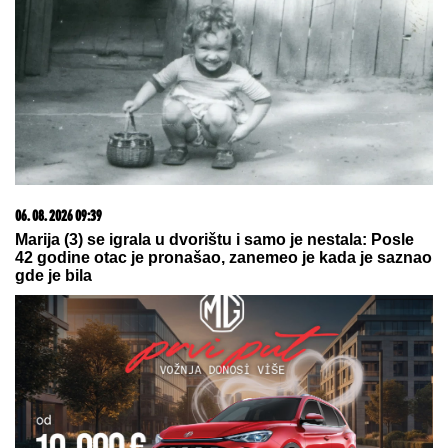
Sijena Miler rodila dvoje dece 15 godina mlađem, pa
otkrila ono o ČEMU JE ĆUTALA MESECIMA:
Jednom fotografijom stavila tačku na nagađanja
Paparaco: Tea Tairović sa suprugom
na LUKS JAHTI nakon saobraćajne
nezgode, svi spazili ZAVOJ OKO
NJEGOVE NOGE (VIDEO)
PREDSEDNICA OPŠTINE KOVIN:
Situacija sa požarom ozbiljna, jak
vetar otežava gašenje