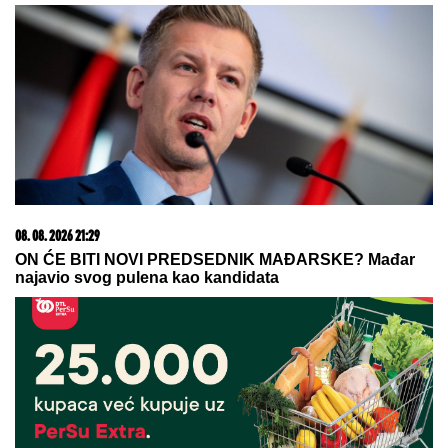
iz života: "Nema vila i kamiona"
(VIDEO)
Novi udarac za Jelenu Radanović
nakon drame sa Raletom i Anom
Nikolić: Oglasila se zbog
novonastale situacije