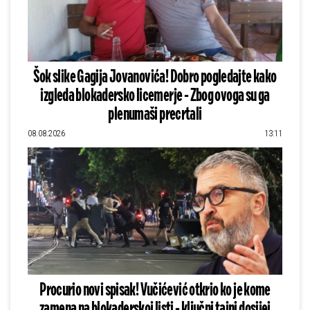
Šok slike Gagija Jovanovića! Dobro pogledajte kako
izgleda blokadersko licemerje - Zbog ovoga su ga
plenumaši precrtali
08.08.2026
13:11
Procurio novi spisak! Vučićević otkrio ko je kome
zamena na blokaderskoj listi - ključni tajni dosijei