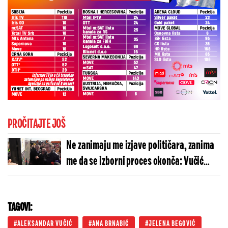
PROČITAJTE JOŠ
Ne zanimaju me izjave političara, zanima
me da se izborni proces okonča: Vučić
odgovorio na jedno od udarnih pitanja!
TAGOVI:
ALEKSANDAR VUČIĆ
ANA BRNABIĆ
JELENA BEGOVIĆ