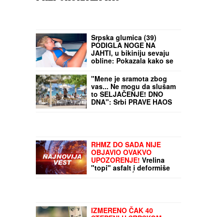
Srpska glumica (39)
PODIGLA NOGE NA
JAHTI, u bikiniju sevaju
obline: Pokazala kako se
baškari, popustile joj
kočnice
"Mene je sramota zbog
vas... Ne mogu da slušam
to SELJAČENJE! DNO
DNA": Srbi PRAVE HAOS