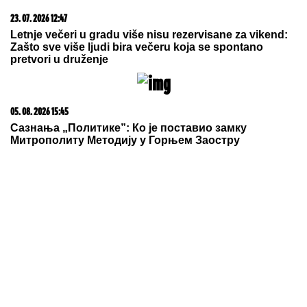
se vraća na estradu: "Na kraju nije imao ništa"
Ovako vaše telo reaguje kad
pojedete PREVIŠE BOROVNICA:
Neodoljive su, zdrave i izuzetno
važne u lancu ishrane, ali i
superhrana IMA SVOJE MANE
PORODILA SE ZVEZDA GRANDA
Plavokosa pevačica donela na svet
sina, roditelji dali ime sa MOĆNIM
ZNAČENJEM