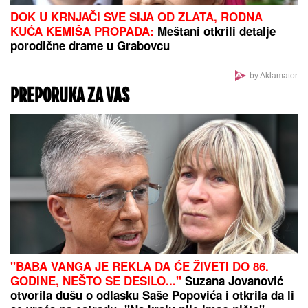
KAKO DA NE PLATITE
LEŽALjKU U
GRČKOJ? Mnogi turisti ovo ne
znaju, a možete besplatno proći ceo
dan