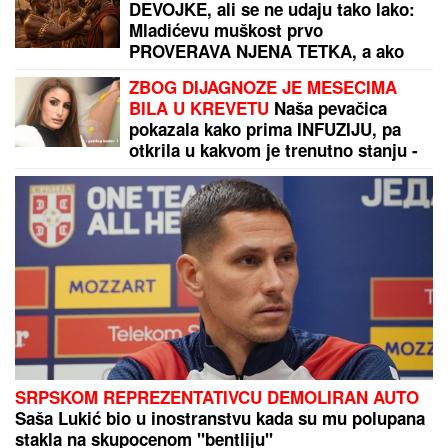
NAJVEĆA KUPOVINA REALA:
Madriđani platili 125
miliona evra za fudbalsko čudo