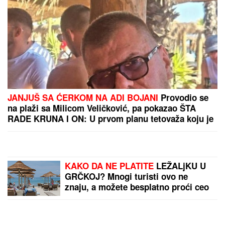
PREPORUKA ZA VAS
"NEĆE BITI KAO ONA KOJU PIŠU OČAJNICE"
Jovana Jeremić sprema haos, o ovome će svi
brujati: Potkačila bivše i sve muškarce