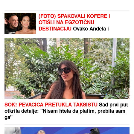
(FOTO) "AKO JE DETE PAMETNO,
ZNA SE NA KOGA JE - NA TETKU"
Vanja Gudelj podelila objavu o
malom Ilijanu, Anastasija odmah
reagovala