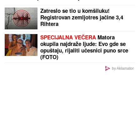
DOK U KRNJAČI SVE SIJA OD ZLATA, RODNA
KUĆA KEMIŠA PROPADA:
Meštani otkrili detalje
porodične drame u Grabovcu
by Aklamator
PREPORUKA ZA VAS
"BABA VANGA JE REKLA DA ĆE ŽIVETI DO 86.
GODINE, NEŠTO SE DESILO..."
Suzana Jovanović
otvorila dušu o odlasku Saše Popovića i otkrila da li