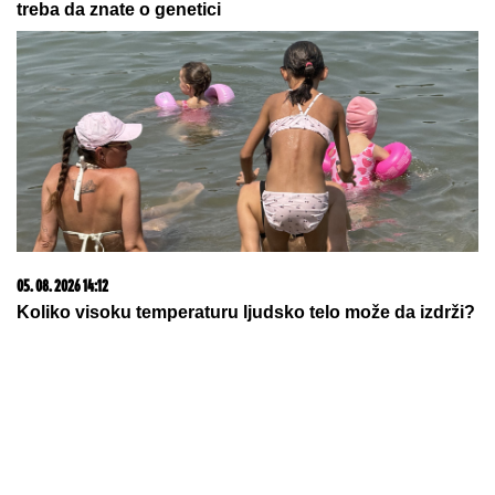
Zatreslo se tlo u komšiluku!
Registrovan zemljotres jačine 3,4
Rihtera
SPECIJALNA VEČERA
Matora
okupila najdraže ljude: Evo gde se
opuštaju, rijaliti učesnici puno srce
(FOTO)
by Aklamator