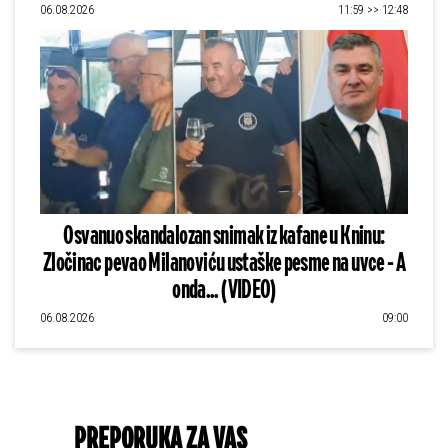
06.08.2026
11:59 >> 12:48
Osvanuo skandalozan snimak iz kafane u Kninu:
Zločinac pevao Milanoviću ustaške pesme na uvce - A
onda... (VIDEO)
06.08.2026
09:00
PREPORUKA ZA VAS