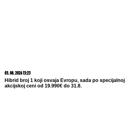
06. 08. 2026 09:39
Marija (3) se igrala u dvorištu i samo je nestala: Posle
42 godine otac je pronašao, zanemeo je kada je saznao
gde je bila
06. 08. 2026 07:08
Evo u kojim banjama važi vaučer od 10.000 dinara -
kompletan spisak destinacija u Srbiji