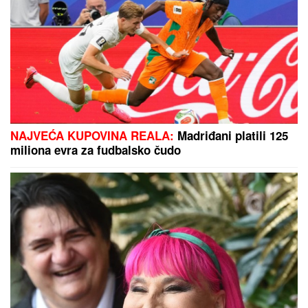
JANJUŠ SA ĆERKOM NA ADI BOJANI
Provodio se
na plaži sa Milicom Veličković, pa pokazao ŠTA
RADE KRUNA I ON: U prvom planu tetovaža koju je
posvetio naslednici (FOTO)