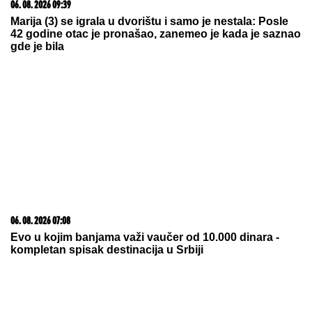
"IMALI SMO RASPRAVU"
Terza progovorio o
susretu sa Milicom u Crnoj Gori: "Zamera mi što
nisam ostao uz njih, ne treba da budemo Kulići"
(VIDEO)
Dino Merlin je odbio folkerku kad ga
je pitala da snime duet: "Što me nisi
zvala kad si ubola najveći hit?!"