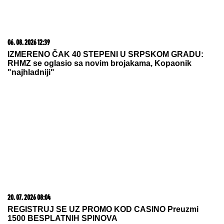
23. 07. 2026 12:47
Letnje večeri u gradu više nisu rezervisane za vikend:
Zašto sve više ljudi bira večeru koja se spontano
pretvori u druženje
05. 08. 2026 15:45
Сазнања „Политике”: Ко је поставио замку
Митрополиту Методију у Горњем Заостру