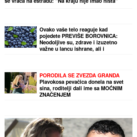
ALARM ZA IZRAEL:
Arapske i
islamske zemlje ujedinile snage –
dogovorena zajednička akcija za
Jerusalim