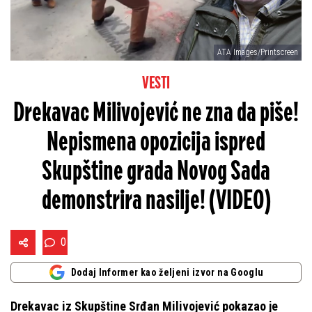
ATA Images/Printscreen
VESTI
Drekavac Milivojević ne zna da piše!
Nepismena opozicija ispred
Skupštine grada Novog Sada
demonstrira nasilje! (VIDEO)
0
Dodaj Informer kao željeni izvor na Googlu
Drekavac iz Skupštine Srđan Milivojević pokazao je