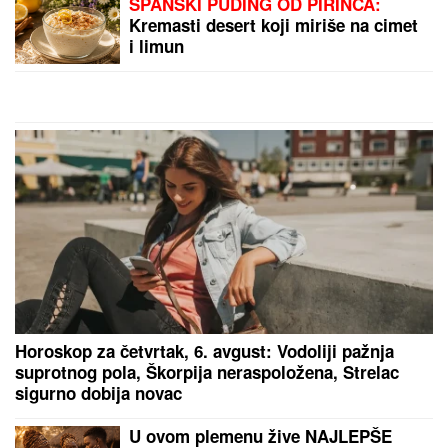
(FOTO) SPAKOVALI KOFERE I
OTIŠLI NA EGZOTIČNU
DESTINACIJU
Ovako Anđela i
Gastoz uživaju nakon pomirenja, ona
puni baterije pred "Elitu 10"
ŠOK! PEVAČICA PRETUKLA TAKSISTU
Sad prvi put
otkrila detalje: "Nisam htela da platim, prebila sam
ga"