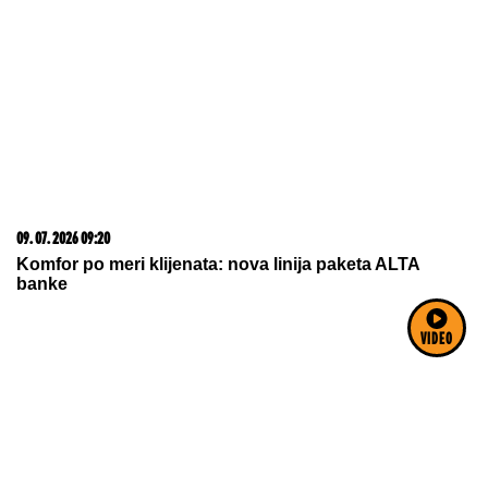
06. 08. 2026 13:04
TRAMP PRELOMIO? Iz Bele kuće procurile informacije
koje su uzdrmale republikance
05. 08. 2026 15:07
Петковић: Курти не преза ни од чега у жељи да
сломи Србе
VIDEO
05. 08. 2026 06:45
Šta dete nasleđuje od oca, a šta od majke? Sve što