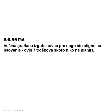
ŠPANSKI PUDING OD PIRINČA:
Kremasti desert koji miriše na cimet
i limun
Horoskop za četvrtak, 6. avgust: Vodoliji pažnja
suprotnog pola, Škorpija neraspoložena, Strelac
sigurno dobija novac
U ovom plemenu žive NAJLEPŠE