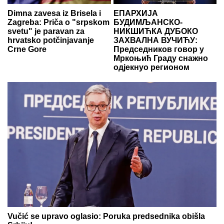
Dimna zavesa iz Brisela i
ЕПАРХИЈА
Zagreba: Priča o "srpskom
БУДИМЉАНСКО-
svetu" je paravan za
НИКШИЋКА ДУБОКО
hrvatsko potčinjavanje
ЗАХВАЛНА ВУЧИЋУ:
Crne Gore
Председников говор у
Мркоњић Граду снажно
одјекнуо регионом
Vučić se upravo oglasio: Poruka predsednika obišla