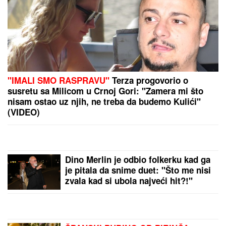
Čuvena glumica SMRŠALA 22 KILOGRAMA, pa se
skinula u kupaći: Fotografije PRE I POSLE su
frapantne - "Kao da si se ponovo rodila"