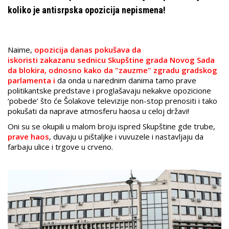
koliko je antisrpska opozicija nepismena!
Naime,
opozicija danas pokušava da
iskoristi zakazanu sednicu Skupštine grada Novog Sada
da blokira, odnosno kako da "zauzme" zgradu gradskog
parlamenta i
da onda u narednim danima tamo prave
politikantske predstave i proglašavaju nekakve opozicione
‘pobede’ što će Šolakove televizije non-stop prenositi i tako
pokušati da naprave atmosferu haosa u celoj državi!
Oni su se okupili u malom broju ispred Skupštine gde trube,
prave haos
, duvaju u pištaljke i vuvuzele i nastavljaju da
farbaju ulice i trgove u crveno.