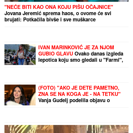
IZMERENO ČAK 40
STEPENI U SRPSKOM
GRADU: RHMZ
se oglasio
sa novim brojakama,
Kopaonik "najhladniji"
Nema odmora ni u
penziju: Nemački
penzioneri rade i do 74
godine
by Aklamator