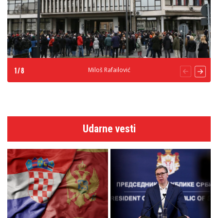
Miloš Rafailović
1
/
8
Udarne vesti