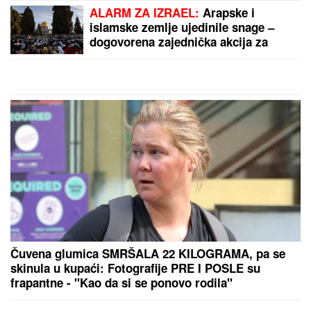
IVAN MARINKOVIĆ JE ZA NJOM
GUBIO GLAVU
Ovako danas izgleda
lepotica koju smo gledali u "Farmi",
bila u vezi i sa pevačem, a porodična
tragedija ju je slomila