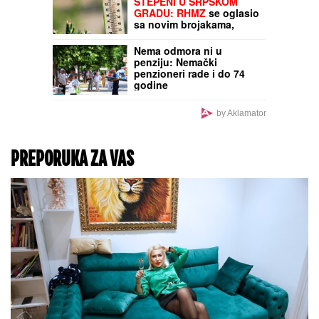
na letovanju u Grčkoj!
Dragica poslala poruku
koja je zapalila mreže i
sad se svi svađaju
RHMZ DO SADA NIJE
OBJAVIO OVAKVO
UPOZORENJE!
Vrelina
"topi" asfalt i deformiše
šine, MOGUĆI SU UDESI!
Dobro se pazite
toplotnog stresa: Ne
izlazite u OVO VREME!