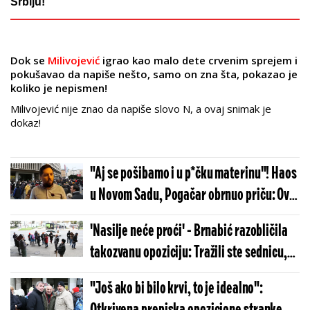
Srbiju!
Dok se
Milivojević
igrao kao malo dete crvenim sprejem i
pokušavao da napiše nešto, samo on zna šta, pokazao je
koliko je nepismen!
Milivojević nije znao da napiše slovo N, a ovaj snimak je
dokaz!
"Aj se pošibamo i u p*čku materinu"! Haos
u Novom Sadu, Pogačar obrnuo priču: Ove
sednice nije trebalo da bude!
'Nasilje neće proći' - Brnabić razobličila
takozvanu opoziciju: Tražili ste sednicu,
pa pravite haos!
"Još ako bi bilo krvi, to je idealno":