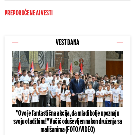
PREPORUČENE AI VESTI
VEST DANA
"Ovo je fantastična akcija, da mladi bolje upoznaju
svoju otadžbinu!" Vučić oduševljen nakon druženja sa
mališanima (FOTO/VIDEO)