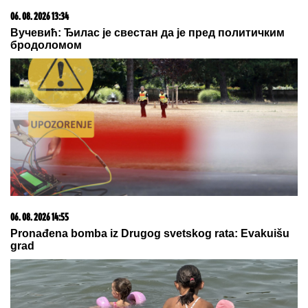
03. 08. 2026 13:23
Hibrid broj 1 koji osvaja Evropu, sada po specijalnoj
akcijskoj ceni od 19.990€ do 31.8.
06. 08. 2026 13:34
Вучевић: Ђилас је свестан да је пред политичким
бродоломом