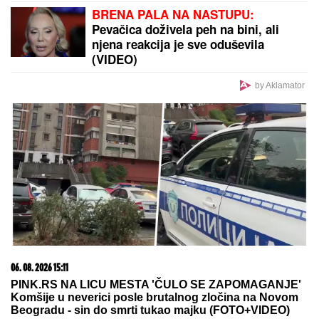
Isti roditelji, potpuno RAZLIČITA DECA: Čuveni
psiholog otkrio kako nas redosled rođenja menja i
zašto jedno dete uvek IZVUČE DEBLJI KRAJ
IMALA JE 47 SINOVA I SAMO JEDNU
ĆERKU:
Evo zbog čega je Esma
Redžepova usvajala samo dečake,
pred smrt donela neočekivanu
odluku
BRENA PALA NA NASTUPU:
Pevačica doživela peh na bini, ali
njena reakcija je sve oduševila
(VIDEO)
by Aklamator