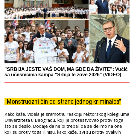
"SRBIJA JESTE VAŠ DOM, MA GDE DA ŽIVITE": Vučić
sa učesnicima kampa "Srbija te zove 2026" (VIDEO)
"Monstruozni čin od strane jednog kriminalca"
Kako kaže, videla je sramotnu reakciju rektorskog kolegijuma
Univerziteta u Beogradu, koji je protestvovao protiv toga
što se desilo. Dodaje da ne bi trebali da se delimo na one
koji su protiv toga ili nisu, kako kaže, svi su protiv ovakvih