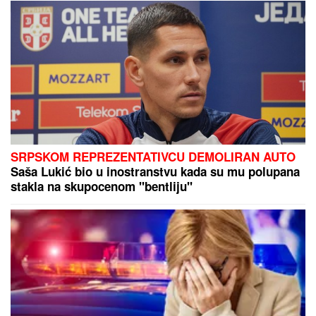
"Krila sam, nismo smeli" Ceca Ražnatović konačno
otkrila istinu o odnosu sa Merlinom
Ekspo 2027: Papua Nova Gvineja -
zemlja u kojoj se govori više od 850
jezika i čuva jedna od poslednjih
velikih divljina planete