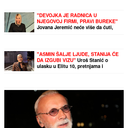
Uz ovaj JEDNOSTAVAN TRIK jagode mogu ostati
sveže i slatke do DVE NEDELJE, a glavni sastojak
VEĆ IMATE u kuhinji
"DEVOJKA JE RADNICA U
NJEGOVOJ FIRMI, PRAVI BUREKE"
Jovana Jeremić neće više da ćuti,
progovorila o Draganu Stankoviću i
veridbi: "Poklanjam mu titulu bivšeg
dečka JJ"