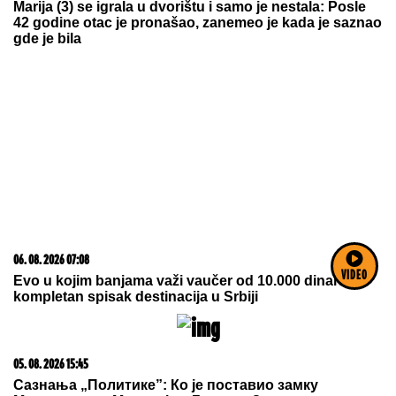
06. 08. 2026 09:39
Marija (3) se igrala u dvorištu i samo je nestala: Posle
42 godine otac je pronašao, zanemeo je kada je saznao
gde je bila
VIDEO