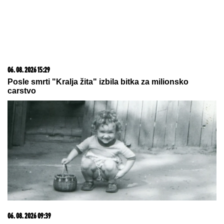
23. 07. 2026 12:47
Letnje večeri u gradu više nisu rezervisane za vikend:
Zašto sve više ljudi bira večeru koja se spontano
pretvori u druženje
06. 08. 2026 15:29
Posle smrti "Kralja žita" izbila bitka za milionsko
carstvo