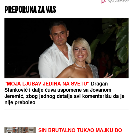
DRŽAVA DELI 31 MILION DINARA:
Nema još mnogo
vremena za prijavu - Evo ko i za šta može da dobije
bespovratnu pomoć
by Aklamator
PREPORUKA ZA VAS