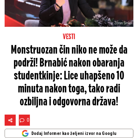
Zoran Sinko
VESTI
Monstruozan čin niko ne može da
podrži! Brnabić nakon obaranja
studentkinje: Lice uhapšeno 10
minuta nakon toga, tako radi
ozbiljna i odgovorna država!
0
Dodaj Informer kao željeni izvor na Googlu