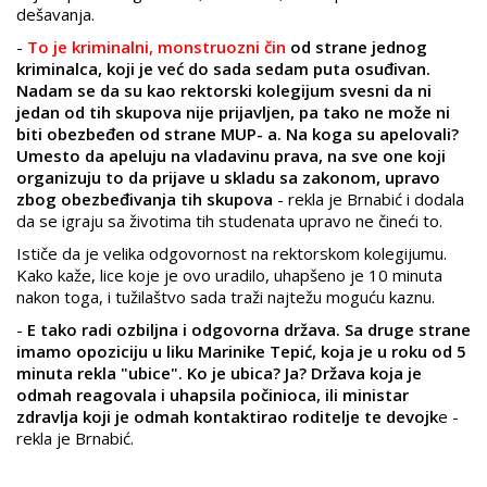
dešavanja.
-
To je kriminalni, monstruozni čin
od strane jednog
kriminalca, koji je već do sada sedam puta osuđivan.
Nadam se da su kao rektorski kolegijum svesni da ni
jedan od tih skupova nije prijavljen, pa tako ne može ni
biti obezbeđen od strane MUP- a. Na koga su apelovali?
Umesto da apeluju na vladavinu prava, na sve one koji
organizuju to da prijave u skladu sa zakonom, upravo
zbog obezbeđivanja tih skupova
- rekla je Brnabić i dodala
da se igraju sa životima tih studenata upravo ne čineći to.
Ističe da je velika odgovornost na rektorskom kolegijumu.
Kako kaže, lice koje je ovo uradilo, uhapšeno je 10 minuta
nakon toga, i tužilaštvo sada traži najtežu moguću kaznu.
-
E tako radi ozbiljna i odgovorna država. Sa druge strane
imamo opoziciju u liku Marinike Tepić, koja je u roku od 5
minuta rekla "ubice". Ko je ubica? Ja? Država koja je
odmah reagovala i uhapsila počinioca, ili ministar
zdravlja koji je odmah kontaktirao roditelje te devojk
e -
rekla je Brnabić.