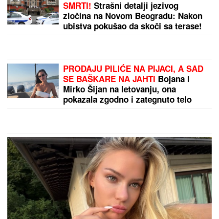
"MOJA LJUBAV JEDINA NA SVETU"
Dragan
Stanković i dalje čuva uspomene sa Jovanom
Jeremić, zbog jednog detalja svi komentarišu da je
nije preboleo
SIN BRUTALNO TUKAO MAJKU DO
SMRTI!
Strašni detalji jezivog
zločina na Novom Beogradu: Nakon
ubistva pokušao da skoči sa terase!
PRODAJU PILIĆE NA PIJACI, A SAD
SE BAŠKARE NA JAHTI
Bojana i
Mirko Šijan na letovanju, ona