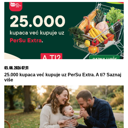
06. 08. 2026 15:11
PINK.RS NA LICU MESTA 'ČULO SE ZAPOMAGANJE'
Komšije u neverici posle brutalnog zločina na Novom
Beogradu - sin do smrti tukao majku (FOTO+VIDEO)