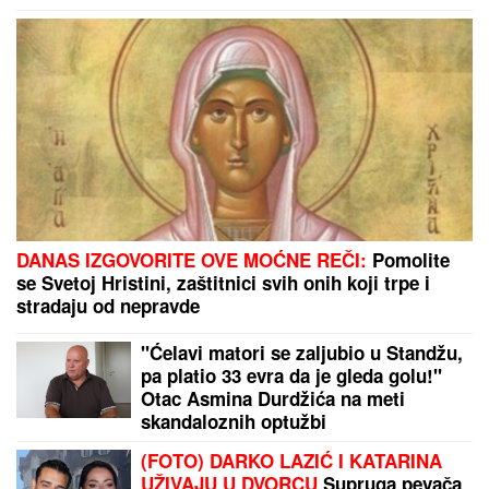
PREVARENA ZA 50.000 EVRA:
Emina Jahović opljačkana u
Istanbulu, verovala devojci, a ova je
posle svega blokirala na mrežama
TEŠKA NESREĆA KOD RUME
Auto
udario u bicikl, stradao muškarac