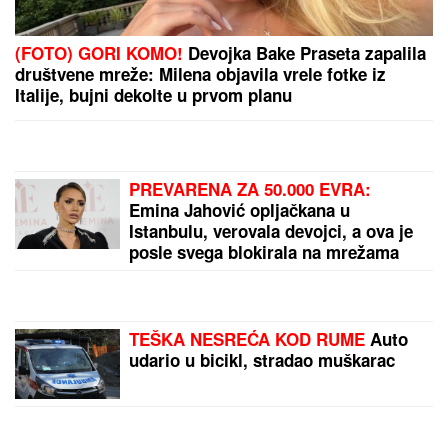
pokazala zgodno i zategnuto telo
nakon dva porođaja (FOTO)
(FOTO) GORI KOMO!
Devojka Bake Praseta zapalila
društvene mreže: Milena objavila vrele fotke iz
Italije, bujni dekolte u prvom planu