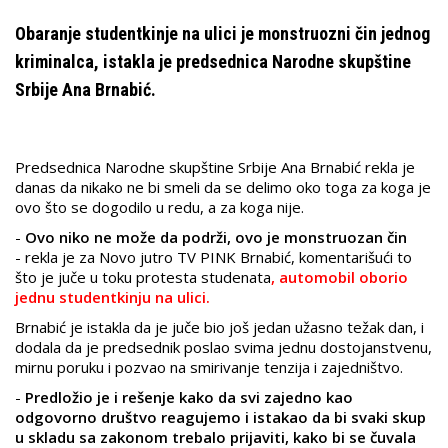
Obaranje studentkinje na ulici je monstruozni čin jednog
kriminalca, istakla je predsednica Narodne skupštine
Srbije Ana Brnabić.
Predsednica Narodne skupštine Srbije Ana Brnabić rekla je
danas da nikako ne bi smeli da se delimo oko toga za koga je
ovo što se dogodilo u redu, a za koga nije.
-
Ovo niko ne može da podrži, ovo je monstruozan čin
- rekla je za Novo jutro TV PINK Brnabić, komentarišući to
što je juče u toku protesta studenata
, automobil oborio
jednu studentkinju na ulici.
Brnabić je istakla da je juče bio još jedan užasno težak dan, i
dodala da je predsednik poslao svima jednu dostojanstvenu,
mirnu poruku i pozvao na smirivanje tenzija i zajedništvo.
-
Predložio je i rešenje kako da svi zajedno kao
odgovorno društvo reagujemo i istakao da bi svaki skup
u skladu sa zakonom trebalo prijaviti, kako bi se čuvala