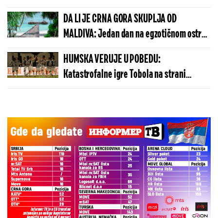
DA LI JE CRNA GORA SKUPLJA OD
MALDIVA: Jedan dan na egzotičnom ostrvu
može da košta manje nego u Budvi
HUMSKA VERUJE U POBEDU:
Katastrofalne igre Tobola na strani
ulivaju samopouzdanje Partizanu