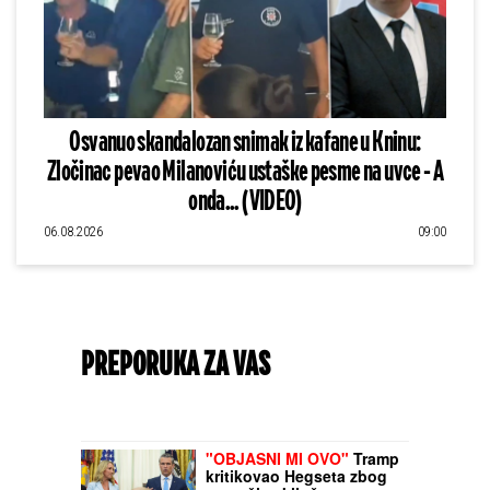
Osvanuo skandalozan snimak iz kafane u Kninu:
Zločinac pevao Milanoviću ustaške pesme na uvce - A
onda... (VIDEO)
06.08.2026
09:00
PREPORUKA ZA VAS