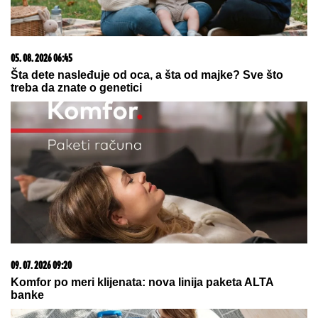
03. 08. 2026 07:31
25.000 kupaca već kupuje uz PerSu Extra. A ti? Saznaj
više
05. 08. 2026 06:45
Šta dete nasleđuje od oca, a šta od majke? Sve što
treba da znate o genetici