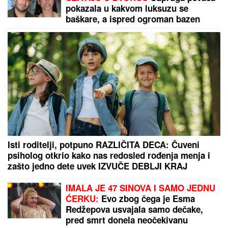
DANAS IZGOVORITE OVE MOĆNE REČI:
Pomolite
se Svetoj Hristini, zaštitnici svih onih koji trpe i
stradaju od nepravde
"Ćelavi matori se zaljubio u Standžu,
pa platio 33 evra da je gleda golu!"
Otac Asmina Durdžića na meti
skandaloznih optužbi
(FOTO) DARKO LAZIĆ I KATARINA
UŽIVAJU U DVORCU
Supruga pevača
pokazala u kakvom luksuzu se
baškare, a ispred ogroman bazen