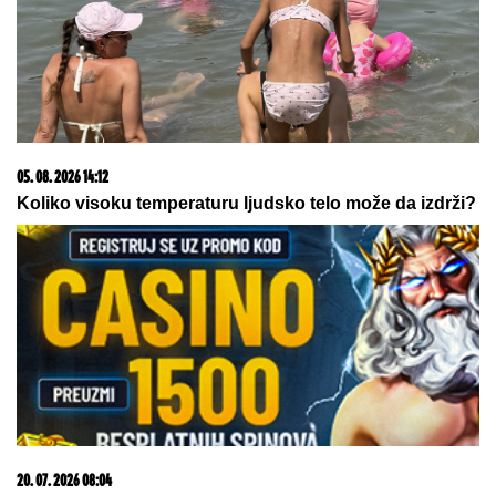
06. 08. 2026 14:55
Pronađena bomba iz Drugog svetskog rata: Evakuišu
grad
05. 08. 2026 14:12
Koliko visoku temperaturu ljudsko telo može da izdrži?