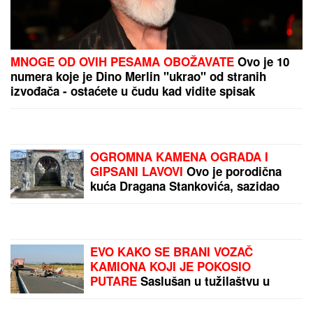
"ASMIN ŠALJE LJUDE, STANIJA ĆE
DA IZGUBI VIZU"
Uroš Stanić o
ulasku u Elitu 10, pretnjama i
tužbama: "Zaradiću 200.000 evra,
idem u američku ambasadu"
MNOGE OD OVIH PESAMA OBOŽAVATE
Ovo je 10
numera koje je Dino Merlin "ukrao" od stranih
izvođača - ostaćete u čudu kad vidite spisak