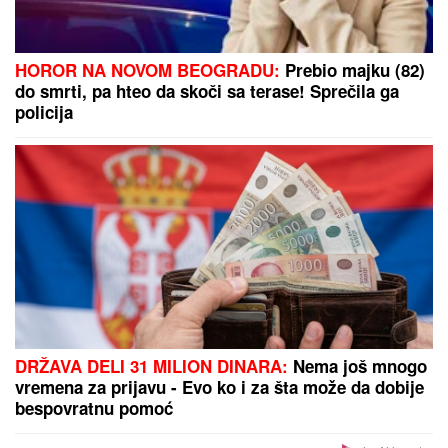
SRPSKOM REPREZENTATIVCU DEMOLIRAN AUTO
Saša Lukić bio u inostranstvu kada su mu polupana
stakla na skupocenom "bentliju"
HOROR NA NOVOM BEOGRADU:
Prebio majku (82)
do smrti, pa hteo da skoči sa terase! Sprečila ga
policija