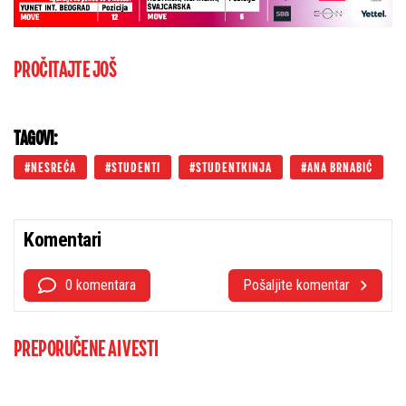
PROČITAJTE JOŠ
TAGOVI:
NESREĆA
STUDENTI
STUDENTKINJA
ANA BRNABIĆ
Komentari
0 komentara
Pošaljite komentar
PREPORUČENE AI VESTI