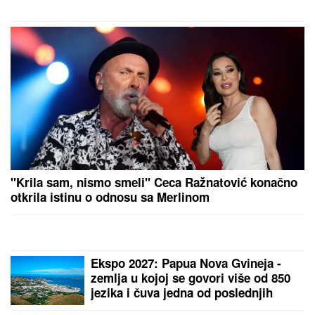
OGROMNA KAMENA OGRADA I
GIPSANI LAVOVI
Ovo je porodična
kuća Dragana Stankovića, sazidao
dvorac u Grockoj, tu razvio i biznis
(VIDEO)
EVO KAKO SE BRANI VOZAČ
KAMIONA KOJI JE POKOSIO
PUTARE
Saslušan u tužilaštvu u
Šapcu: Udario u pešake na putu, pa
završio kod metalne ograde