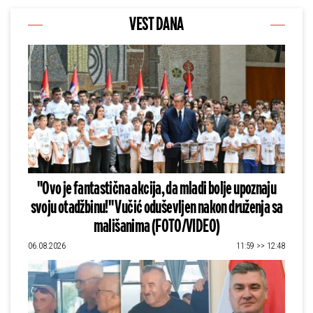
VEST DANA
"Ovo je fantastična akcija, da mladi bolje upoznaju
svoju otadžbinu!" Vučić oduševljen nakon druženja sa
mališanima (FOTO/VIDEO)
06.08.2026
11:59 >> 12:48