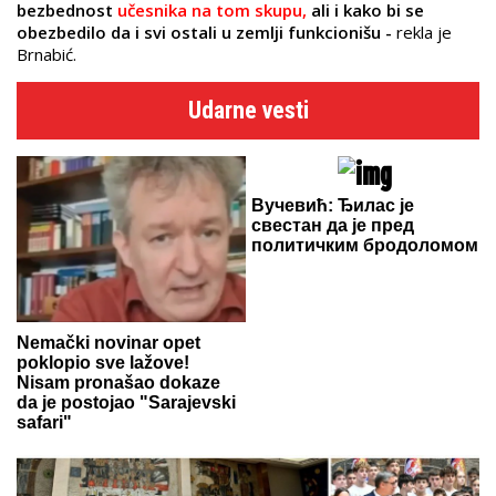
bezbednost
učesnika na tom skupu,
ali i kako bi se
obezbedilo da i svi ostali u zemlji funkcionišu -
rekla je
Brnabić.
Udarne vesti
Вучевић: Ђилас је
свестан да је пред
политичким бродоломом
Nemački novinar opet
poklopio sve lažove!
Nisam pronašao dokaze
da je postojao "Sarajevski
safari"