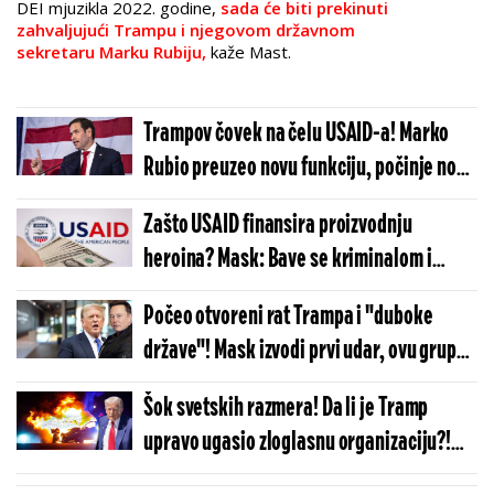
DEI mjuzikla 2022. godine,
sada će biti prekinuti
zahvaljujući Trampu i njegovom državnom
sekretaru Marku Rubiju,
kaže Mast.
Trampov čovek na čelu USAID-a! Marko
Rubio preuzeo novu funkciju, počinje nova
politika!
Zašto USAID finansira proizvodnju
heroina? Mask: Bave se kriminalom i
propagandom
Počeo otvoreni rat Trampa i "duboke
države"! Mask izvodi prvi udar, ovu grupu
da zbriše sa lica zemlje!
Šok svetskih razmera! Da li je Tramp
upravo ugasio zloglasnu organizaciju?!
"Nisu došli na radna mesta..."