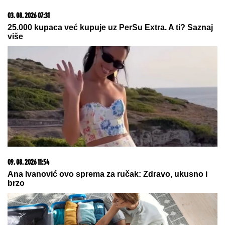
10. 08. 2026 05:30
Blokaderi prete; "Atmosfera koju je kreiralo pravosuđe
neprocesuiranjem pretnji Vučiću i njegovoj porodici"
09. 08. 2026 14:58
Zovu ih srpski "mali Karibi" - mestašce je kao sa