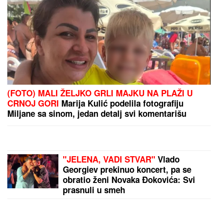
Miljana napustila porodicu da uhodi Zolu, a sada grli
njega: Skinula se bez blama i pokazala čime
raspolaže (FOTO)