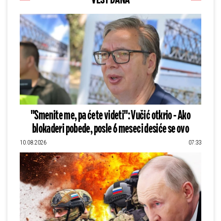
"Smenite me, pa ćete videti": Vučić otkrio - Ako
blokaderi pobede, posle 6 meseci desiće se ovo
10.08.2026
07:33