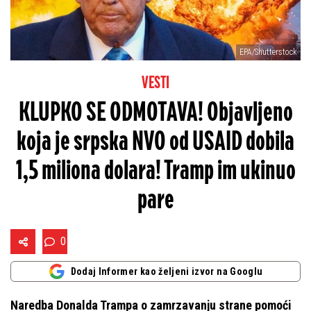
EPA/Shutterstock
VESTI
KLUPKO SE ODMOTAVA! Objavljeno
koja je srpska NVO od USAID dobila
1,5 miliona dolara! Tramp im ukinuo
pare
0
Dodaj Informer kao željeni izvor na Googlu
Naredba Donalda Trampa o zamrzavanju strane pomoći