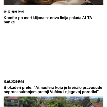
03. 08. 2026 13:23
Hibrid broj 1 koji osvaja Evropu, sada po specijalnoj
akcijskoj ceni od 19.990€ do 31.8.
10. 08. 2026 05:12