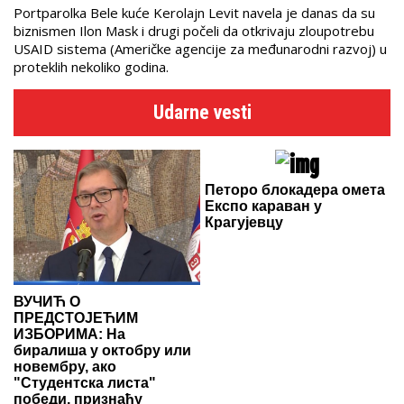
Portparolka Bele kuće Kerolajn Levit navela je danas da su
biznismen Ilon Mask i drugi počeli da otkrivaju zloupotrebu
USAID sistema (Američke agencije za međunarodni razvoj) u
proteklih nekoliko godina.
Udarne vesti
Петоро блокадера омета
Експо караван у
Крагујевцу
ВУЧИЋ О
ПРЕДСТОЈЕЋИМ
ИЗБОРИМА: На
биралиша у октобру или
новембру, ако
"Студентска листа"
победи, признаћу