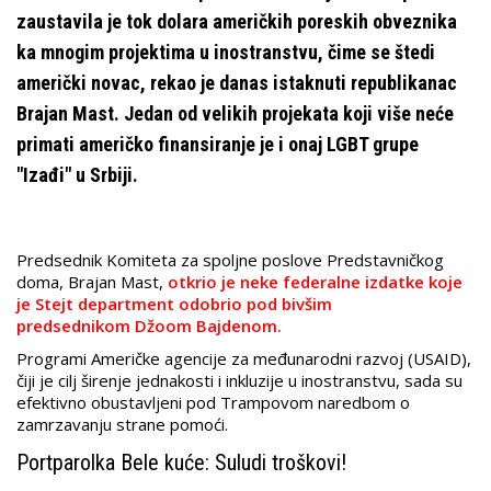
zaustavila je tok dolara američkih poreskih obveznika
ka mnogim projektima u inostranstvu, čime se štedi
američki novac, rekao je danas istaknuti republikanac
Brajan Mast. Jedan od velikih projekata koji više neće
primati američko finansiranje je i onaj LGBT grupe
"Izađi" u Srbiji.
Predsednik Komiteta za spoljne poslove Predstavničkog
doma, Brajan Mast,
otkrio je neke federalne izdatke koje
je Stejt department odobrio pod bivšim
predsednikom Džoom Bajdenom.
Programi Američke agencije za međunarodni razvoj (USAID),
čiji je cilj širenje jednakosti i inkluzije u inostranstvu, sada su
efektivno obustavljeni pod Trampovom naredbom o
zamrzavanju strane pomoći.
Portparolka Bele kuće: Suludi troškovi!