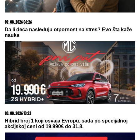
05. 08. 2026 06:45
Šta dete nasleđuje od oca, a šta od majke? Sve što
treba da znate o genetici
06. 08. 2026 07:08
Evo u kojim banjama važi vaučer od 10.000 dinara -
kompletan spisak destinacija u Srbiji