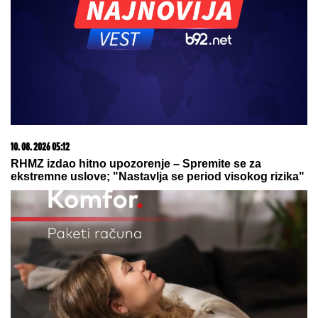
07. 08. 2026 09:14
Сазнања „Политике”: Црна Гора следећа у војном
савезу Загреба, Тиране и Приштине
09. 08. 2026 06:26
Da li deca nasleđuju otpornost na stres? Evo šta kaže
nauka