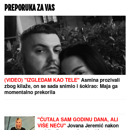
PROMENE U IRANU:
Modžtaba Hamnei
imenovao NjEGA za
novog savetnika i
sekretara moćne
organizacije