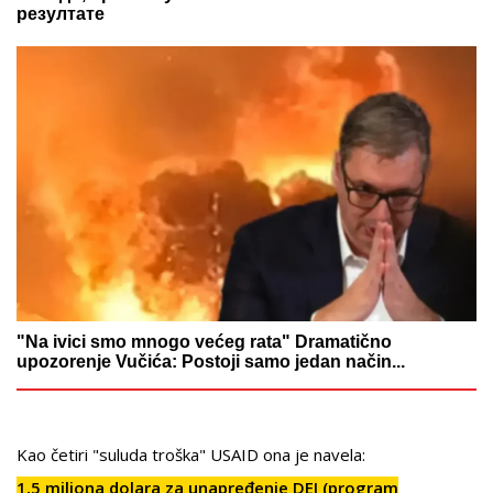
резултате
"Na ivici smo mnogo većeg rata" Dramatično
upozorenje Vučića: Postoji samo jedan način...
Kao četiri "suluda troška" USAID ona je navela:
1,5 miliona dolara za unapređenje DEI (program