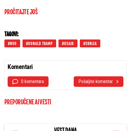
PROČITAJTE JOŠ
TAGOVI:
NVO
DONALD TRAMP
USAID
SRBIJA
Komentari
0 komentara
Pošaljite komentar
PREPORUČENE AI VESTI
VEST DANA