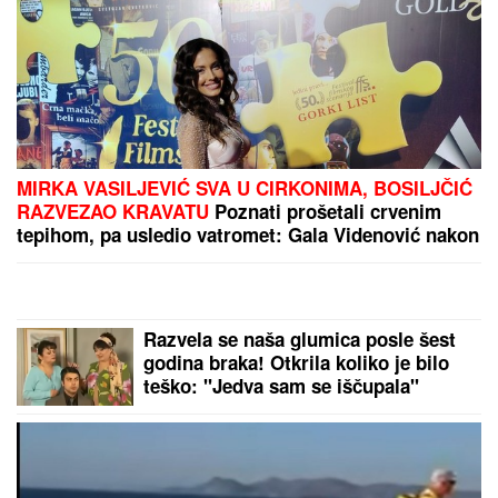
Evo zbog čega Luka Vujović i Anita Stanojlović NE
MOGU DA SE VENČAJU U sve umešana njegova
bivša žena: "Mora da dođe u Beograd"
"Žene očigledno moraju da znaju..."
Angellina otkrila zbog čega je
pretukla taksistu: "U ovo nevreme..."