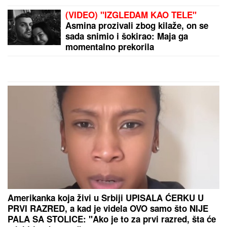
Napada i ljude: Pojavila se opasna bakterija na jugu
Srbije, stoka hitno poslata u kafileriju!
by Aklamator
PREPORUKA ZA VAS
(FOTO) MALI ŽELJKO GRLI MAJKU NA PLAŽI U
CRNOJ GORI
Marija Kulić podelila fotografiju