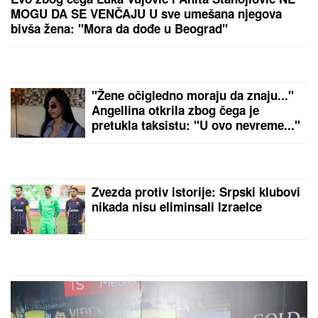
(VIDEO) "IZGLEDAM KAO TELE"
Asmina prozivali
zbog kilaže, on se sada snimio i šokirao: Maja ga
momentalno prekorila
"ĆUTALA SAM GODINU DANA, ALI
VIŠE NEĆU"
Jovana Jeremić nakon
veridbe Dragana Stankovića svima
ZAPUŠILA USTA: "Došlo je vreme!
Niko me neće iskoristiti"
"POBESNEO SAM, JELENA OVO NE
ZASLUŽUJE"
Sloba Radanović otkrio
pozadinu sukoba sa Anom Nikolić:
"Ja sam joj rekao da to uradi"