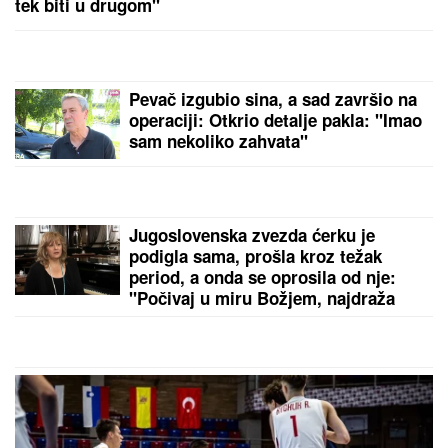
Miljane sa sinom, jedan detalj svi komentarišu
"JELENA, VADI STVAR"
Vlado
Georgiev prekinuo koncert, pa se
obratio ženi Novaka Đokovića: Svi
prasnuli u smeh
(VIDEO) "IZGLEDAM KAO TELE"
Asmina prozivali zbog kilaže, on se
sada snimio i šokirao: Maja ga
momentalno prekorila