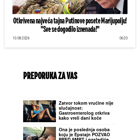
Otkrivena najveća tajna Putinove posete Marijupolju!
"Sve se dogodilo iznenada!"
10.08.2026
06:20
PREPORUKA ZA VAS