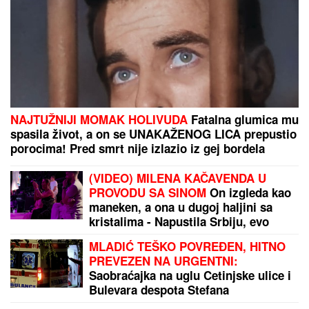
Jugoslovenska zvezda ćerku je
podigla sama, prošla kroz težak
period, a onda se oprosila od nje:
"Počivaj u miru Božjem, najdraža
moja Ivi"
Poljska nadigrala Srbiju: Orlići po treći put
poraženi, ali, idu dalje
(VIDEO) SARA O MUVANJU SA