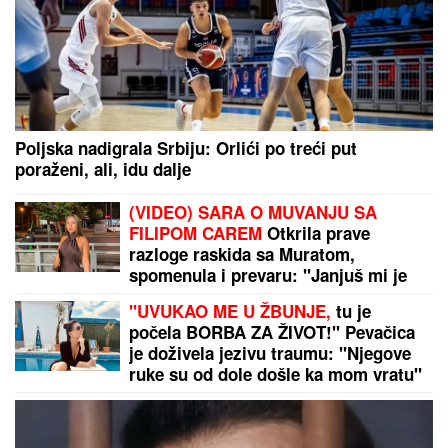
Amerikanka koja živi u Srbiji UPISALA ĆERKU U
PRVI RAZRED, a kad je videla OVO samo što NIJE
PALA SA STOLICE: "Ako je to za prvi razred, šta će
tek biti u drugom"
Pevač izgubio sina, a sad završio na
operaciji: Otkrio detalje pakla: "Imao
sam nekoliko zahvata"