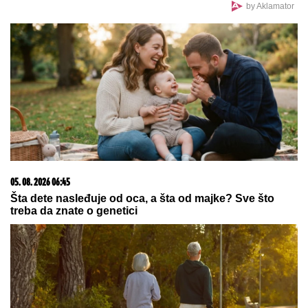
FILIPOM CAREM
Otkrila prave
razloge raskida sa Muratom,
spomenula i prevaru: "Janjuš mi je
najveća greška"
"UVUKAO ME U ŽBUNJE,
tu je
počela BORBA ZA ŽIVOT!" Pevačica
je doživela jezivu traumu: "Njegove
ruke su od dole došle ka mom vratu"
NAJTUŽNIJI MOMAK HOLIVUDA
Fatalna glumica mu
spasila život, a on se UNAKAŽENOG LICA prepustio
porocima! Pred smrt nije izlazio iz gej bordela