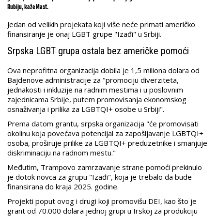
Rubiju, kaže Mast.
Jedan od velikih projekata koji više neće primati američko
finansiranje je onaj LGBT grupe "Izađi" u Srbiji.
Srpska LGBT grupa ostala bez američke pomoći
Ova neprofitna organizacija dobila je 1,5 miliona dolara od
Bajdenove administracije za "promociju diverziteta,
jednakosti i inkluzije na radnim mestima i u poslovnim
zajednicama Srbije, putem promovisanja ekonomskog
osnaživanja i prilika za LGBTQI+ osobe u Srbiji".
Prema datom grantu, srpska organizacija "će promovisati
okolinu koja povećava potencijal za zapošljavanje LGBTQI+
osoba, proširuje prilike za LGBTQI+ preduzetnike i smanjuje
diskriminaciju na radnom mestu."
Međutim, Trampovo zamrzavanje strane pomoći prekinulo
je dotok novca za grupu "Izađi", koja je trebalo da bude
finansirana do kraja 2025. godine.
Projekti poput ovog i drugi koji promovišu DEI, kao što je
grant od 70.000 dolara jednoj grupi u Irskoj za produkciju