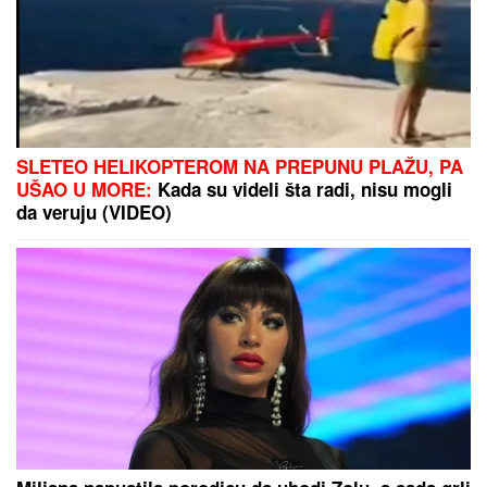
Zvezda protiv istorije: Srpski klubovi
nikada nisu eliminsali Izraelce
MIRKA VASILJEVIĆ SVA U CIRKONIMA, BOSILJČIĆ
RAZVEZAO KRAVATU
Poznati prošetali crvenim
tepihom, pa usledio vatromet: Gala Videnović nakon