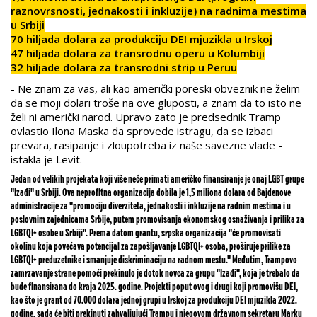
raznovrsnosti, jednakosti i inkluzije) na radnima mestima
u Srbiji
70 hiljada dolara za produkciju DEI mjuzikla u Irskoj
47 hiljada dolara za transrodnu operu u Kolumbiji
32 hiljade dolara za transrodni strip u Peruu
- Ne znam za vas, ali kao američki poreski obveznik ne želim
da se moji dolari troše na ove gluposti, a znam da to isto ne
želi ni američki narod. Upravo zato je predsednik Tramp
ovlastio Ilona Maska da sprovede istragu, da se izbaci
prevara, rasipanje i zloupotreba iz naše savezne vlade -
istakla je Levit.
Jedan od velikih projekata koji više neće primati američko finansiranje je onaj LGBT grupe
"Izađi" u Srbiji. Ova neprofitna organizacija dobila je 1,5 miliona dolara od Bajdenove
administracije za "promociju diverziteta, jednakosti i inkluzije na radnim mestima i u
poslovnim zajednicama Srbije, putem promovisanja ekonomskog osnaživanja i prilika za
LGBTQI+ osobe u Srbiji". Prema datom grantu, srpska organizacija "će promovisati
okolinu koja povećava potencijal za zapošljavanje LGBTQI+ osoba, proširuje prilike za
LGBTQI+ preduzetnike i smanjuje diskriminaciju na radnom mestu." Međutim, Trampovo
zamrzavanje strane pomoći prekinulo je dotok novca za grupu "Izađi", koja je trebalo da
bude finansirana do kraja 2025. godine. Projekti poput ovog i drugi koji promovišu DEI,
kao što je grant od 70.000 dolara jednoj grupi u Irskoj za produkciju DEI mjuzikla 2022.
godine, sada će biti prekinuti zahvaljujući Trampu i njegovom državnom sekretaru Marku