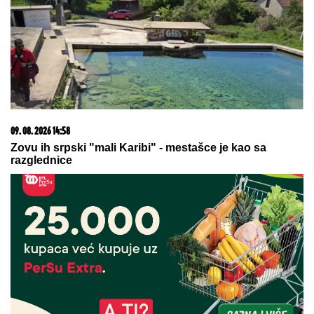
RHMZ izdao hitno upozorenje – Spremite se za
ekstremne uslove; "Nastavlja se period visokog rizika"
09. 07. 2026 09:20
Komfor po meri klijenata: nova linija paketa ALTA
banke