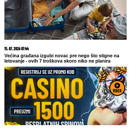
razglednice
03. 08. 2026 07:31
25.000 kupaca već kupuje uz PerSu Extra. A ti? Saznaj
više
VIDEO