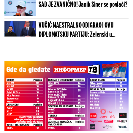
SAD JE ZVANIČNO! Janik Siner se povlači?
VUČIĆ MAESTRALNO ODIGRAO I OVU
DIPLOMATSKU PARTIJU: Zelenski u
Beogradu potvrdio - Kosovo je Srbija