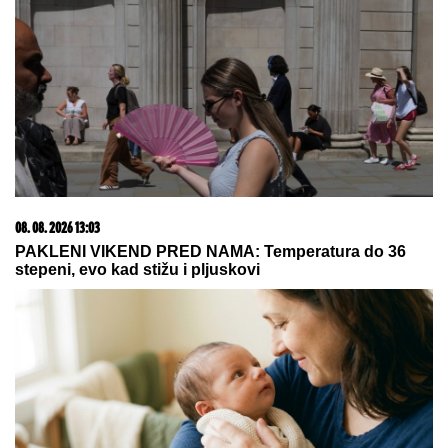
05. 08. 2026 14:12
Koliko visoku temperaturu ljudsko telo može da izdrži?
09. 07. 2026 09:20
Komfor po meri klijenata: nova linija paketa ALTA
banke