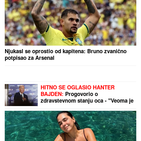
"HTEO JE DA NAS PRIJAVI CENTRU ZA SOCIJALNI
RAD"
Verica Rakočević na početku karijere prošla
kroz pakao, ove reč i danas joj odzvanjaju u ušima:
"Oduzeće vam decu"
"SRAMOTA ME JE"
Asmin Durdžić
javno udario na rođenu majku zbog
Maje Marinković: "Ona je domaćica,
ne snalazi se u ovom svetu i ne zna
da prestane"