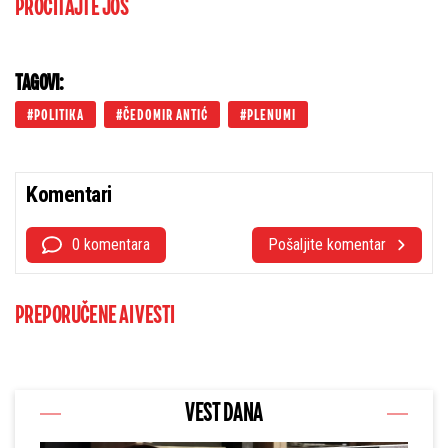
PROČITAJTE JOŠ
TAGOVI:
POLITIKA
ČEDOMIR ANTIĆ
PLENUMI
Komentari
0 komentara
Pošaljite komentar
PREPORUČENE AI VESTI
VEST DANA