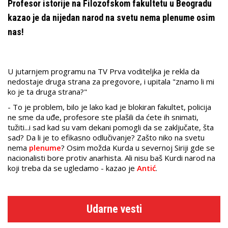
Profesor istorije na Filozofskom fakultetu u Beogradu
kazao je da nijedan narod na svetu nema plenume osim
nas!
U jutarnjem programu na TV Prva voditeljka je rekla da
nedostaje druga strana za pregovore, i upitala "znamo li mi
ko je ta druga strana?"
- To je problem, bilo je lako kad je blokiran fakultet, policija
ne sme da uđe, profesore ste plašili da ćete ih snimati,
tužiti...i sad kad su vam dekani pomogli da se zaključate, šta
sad? Da li je to efikasno odlučivanje? Zašto niko na svetu
nema
plenume
? Osim možda Kurda u severnoj Siriji gde se
nacionalisti bore protiv anarhista. Ali nisu baš Kurdi narod na
koji treba da se ugledamo - kazao je
Antić
.
Udarne vesti