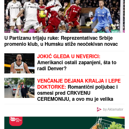
kada je najpotrebnije
Sumnjiči se da je pretukao i zadavio svoju majku na
Novom Beogradu: Evo kako se branio pred
tužiocem!
"HTEO JE DA NAS PRIJAVI CENTRU
ZA SOCIJALNI RAD"
Verica