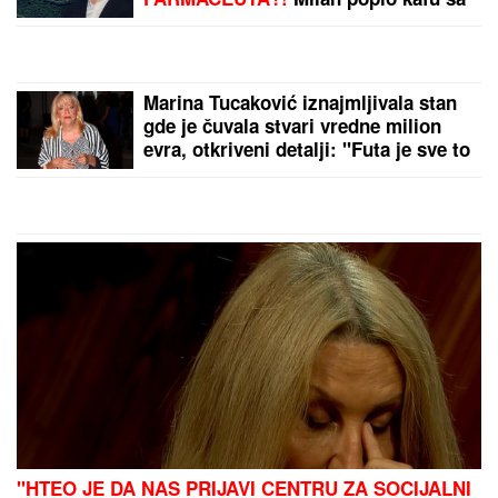
DANAS
PROSLAVLjAMO
SVETU PETKU RIMSKU:
Ispoštujte ove običaje i
pratiće vas sreća i ljubav
SVEČANO U HRAMU
SVETOG SAVE:
Patrijarh
Porfirije primio decu iz
kampa "Srbija te zove"
by Aklamator
PREPORUKA ZA VAS