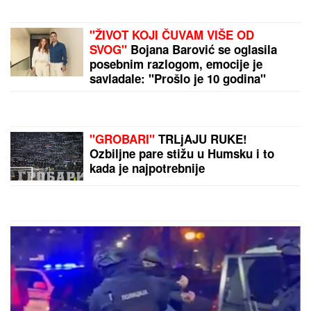
Evo zašto nam VREME SVE BRŽE
LETI KAKO STARIMO: Naučnici dali
odgovor i otkrili način na koji
možemo da "usporimo" sat
NOVAK ĐOKOVIĆ REAGOVAO ZBOG
SLIKE BIVŠEG MUŽA DRAGANE
MIRKOVIĆ
Toni Bijelić se pohvalio!
Potez slavnog tenisera iznenadio sve
- o ovome se i dalje priča