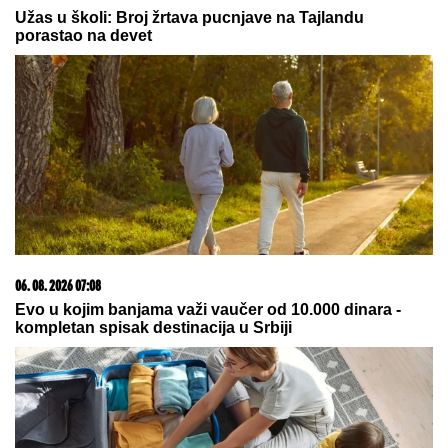
više
07. 08. 2026 09:14
Сазнања „Политике”: Црна Гора следећа у војном
савезу Загреба, Тиране и Приштине
08. 08. 2026 07:36
Samo da mi dete bude dobro: Danas se majke mole
Svetoj Petki