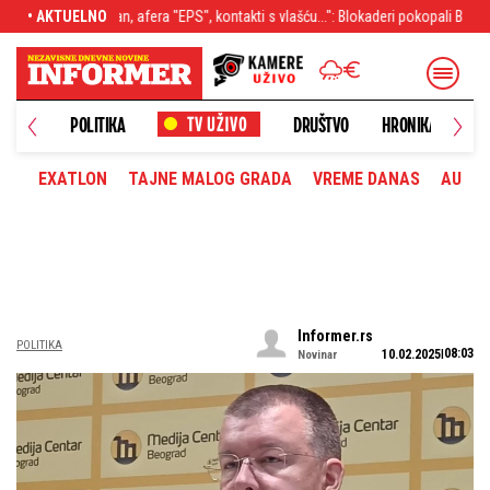
takti s vlašću...": Blokaderi pokopali Bodirogu - Tresao se Kolegijum, Vučićević
• AKTUELNO
NOVO
POLITIKA
DRUŠTVO
HRONIKA
EXATLON
TAJNE MALOG GRADA
VREME DANAS
AUTOM
Informer.rs
POLITIKA
08:03
10.02.2025
Novinar