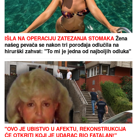
Umro poznati glumac! Pao sa krova i
preminuo na mestu: Porodica i
prijatelji se oprostili potresnom
objavom
Njukasl se oprostio od kapitena: Bruno zvanično
potpisao za Arsenal