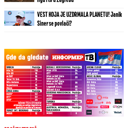
ligu i to u Zagrebu
VEST KOJA JE UZDRMALA PLANETU! Janik
Siner se povlači?