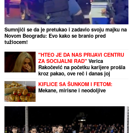
JOŠ JEDNA DETONACIJA U BEOGRADU!
Rakovica
se zatresla usred noći: Na licu mesta krater, policija
traga za počiniocem
"ŽIVOT KOJI ČUVAM VIŠE OD
SVOG"
Bojana Barović se oglasila
posebnim razlogom, emocije je
savladale: "Prošlo je 10 godina"
"GROBARI"
TRLjAJU RUKE!
Ozbiljne pare stižu u Humsku i to