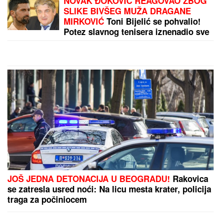
Aljbin Kurti napadnut u skupštini: Pogledajte kako
ga Time Kadrijaj psuje i gađa jajima
by Aklamator
PREPORUKA ZA VAS
MINA VRBAŠKI POKAZALA VERENIČKI PRSTEN
Progovorila o svadbi sa Viktorom i Eliti 10:
"Tražimo stan, njegovi su me prihvatili" (Video)