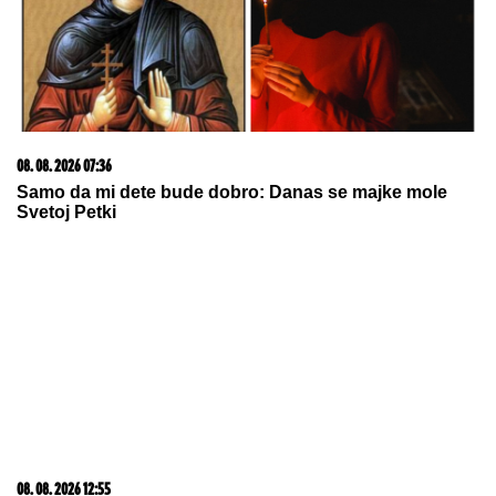
radi Denver?
VENČANJE DEJANA KRALJA I LEPE
DOKTORKE:
Romantični poljubac i
osmesi pred CRKVENU
CEREMONIJU, a ovo mu je velika
životnu želja!
by Aklamator
03. 08. 2026 07:31
25.000 kupaca već kupuje uz PerSu Extra. A ti? Saznaj