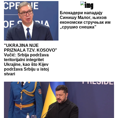
Блокадери нападају
Синишу Малог, њихов
економски стручњак им
„срушио снешка”
"UKRAJINA NIJE
PRIZNALA TZV. KOSOVO"
Vučić: Srbija podržava
teritorijalni integritet
Ukrajine, kao što Kijev
podržava Srbiju u istoj
stvari