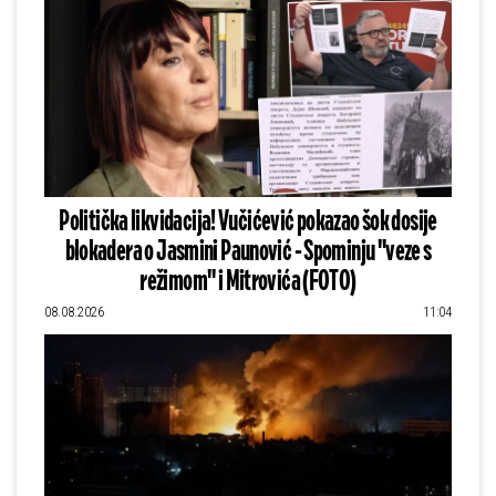
Politička likvidacija! Vučićević pokazao šok dosije
blokadera o Jasmini Paunović - Spominju "veze s
režimom" i Mitrovića (FOTO)
08.08.2026
11:04