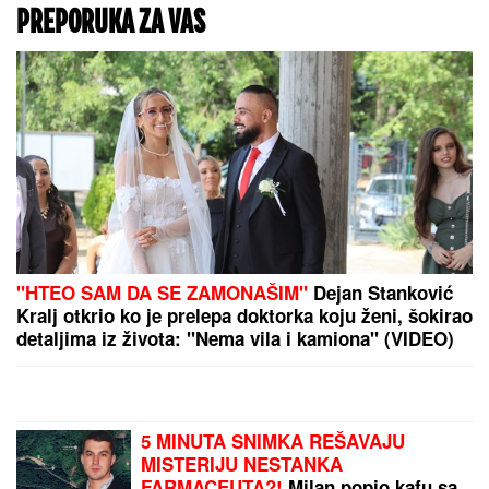
SRNA I VESNA ŽIVE U
SENIKU PUNOM VLAGE I
BUBAŠVABA:
Devojčici
sa Daunovim sindromom
i njenoj majci jedini dom
je objekat nedostojan
čoveka