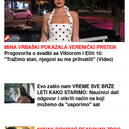
"OVO JE UBISTVO U AFEKTU, REKONSTRUKCIJA
ĆE OTKRITI KOJI JE UDARAC BIO FATALAN!"
Stručnjaci o zločinu na Novom Beogradu: Da li je
tragedija mogla biti sprečena?