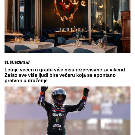
08. 08. 2026 13:03
PAKLENI VIKEND PRED NAMA: Temperatura do 36
stepeni, evo kad stižu i pljuskovi
07. 08. 2026 09:47
Čiji hromozom određuje pol deteta? XX rađa se
devojčica, XY rađa se dečak