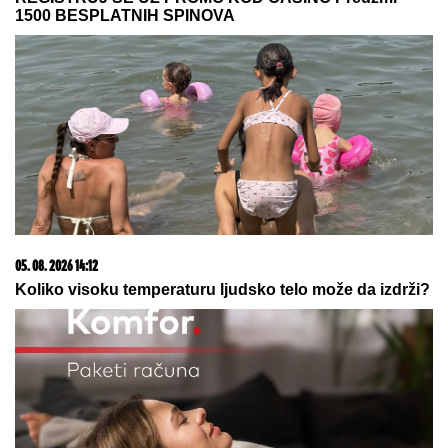
06. 08. 2026 07:08
Evo u kojim banjama važi vaučer od 10.000 dinara -
kompletan spisak destinacija u Srbiji
15. 07. 2026 07:44
Većina građana izgubi novac pre nego što stigne na
letovanje - ovih 7 troškova skoro niko ne planira