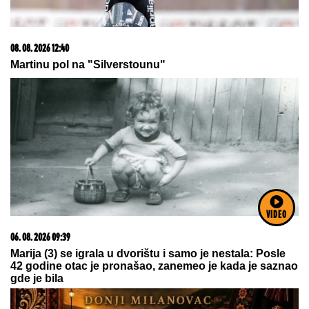
05. 08. 2026 06:45
Šta dete nasleđuje od oca, a šta od majke? Sve što
treba da znate o genetici
VIDEO
23. 07. 2026 12:47