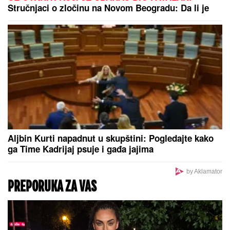
HITNO SE OGLASIO HANTER
BAJDEN:
Progovorio o
zdravstevnom stanju oca - "Veoma je
bolno gledati"
IŠLA NA OPERACIJU ZATEZANJA STOMAKA
Žena
našeg pevača se nakon tri porođaja odlučila na
hirurški zahvat: "To mi je jedna od najboljih odluka"