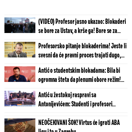
(VIDEO) Profesor jasno ukazao: Blokaderi
se bore za Ustav, a krše ga! Bore se za
demokratiju, a zaobilaze njene procedure!
Profesorsko pitanje blokaderima! Jeste li
svesni da će pravni proces trajati dugo,
nismo u Staljinovom vremenu da se prvo
Antić o studentskim blokadama: Bila bi
strelja pa sudi (VIDEO)
ogromna šteta da plenumi obore režim!
(VIDEO)
Antić u žestokoj raspravi sa
Antonijevićem: Studenti i profesori
podržavaju totalitarizam i anarhiju
(VIDEO)
NEOČEKIVANI ŠOK! Virtus će igrati ABA