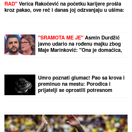
"HTEO SAM DA SE ZAMONAŠIM"
Dejan Stanković
Kralj otkrio ko je prelepa doktorka koju ženi, šokirao
detaljima iz života: "Nema vila i kamiona" (VIDEO)
5 MINUTA SNIMKA REŠAVAJU
MISTERIJU NESTANKA
FARMACEUTA?!
Milan popio kafu sa
majkom, otišao na posao i više ga
NIKO NIJE VIDEO: Supruzi je poslao
OVU poruku (FOTO)
Marina Tucaković iznajmljivala stan
gde je čuvala stvari vredne milion
evra, otkriveni detalji: "Futa je sve to
stavio u crne kese"