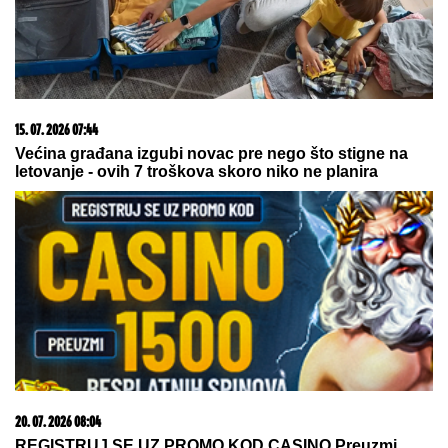
08. 08. 2026 12:55
Užas u školi: Broj žrtava pucnjave na Tajlandu
porastao na devet