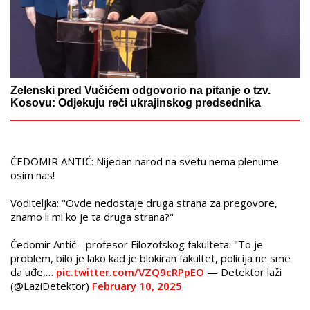
Zelenski pred Vučićem odgovorio na pitanje o tzv.
Kosovu: Odjekuju reči ukrajinskog predsednika
ČEDOMIR ANTIĆ: Nijedan narod na svetu nema plenume
osim nas!
Voditeljka: "Ovde nedostaje druga strana za pregovore,
znamo li mi ko je ta druga strana?"
Čedomir Antić - profesor Filozofskog fakulteta: "To je
problem, bilo je lako kad je blokiran fakultet, policija ne sme
da uđe,…
pic.twitter.com/VZQ9cRPpEO
— Detektor laži
(@LaziDetektor)
February 10, 2025