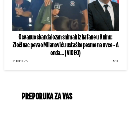
Osvanuo skandalozan snimak iz kafane u Kninu:
Zločinac pevao Milanoviću ustaške pesme na uvce - A
onda... (VIDEO)
06.08.2026
09:00
PREPORUKA ZA VAS