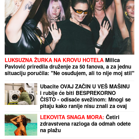
LUKSUZNA ŽURKA NA KROVU HOTELA
Milica
Pavlović priredila druženje za 50 fanova, a za jednu
situaciju poručila: "Ne osuđujem, ali to nije moj stil"
Ubacite OVAJ ZAČIN U VEŠ MAŠINU
i rublje će biti BESPREKORNO
ČISTO - odisaće svežinom: Mnogi se
pitaju kako ranije nisu znali za ovaj
trik
LEKOVITA SNAGA MORA:
Četiri
zdravstvena razloga da odmah odete
na plažu