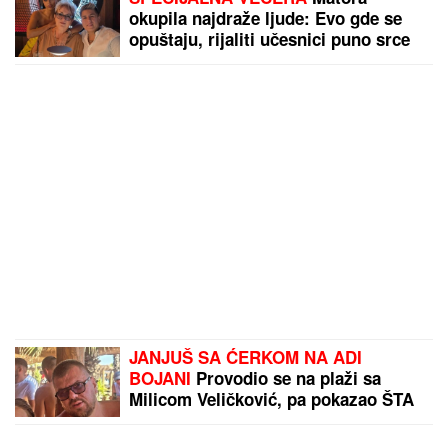
okupila najdraže ljude: Evo gde se
opuštaju, rijaliti učesnici puno srce
(FOTO)
JANJUŠ SA ĆERKOM NA ADI
BOJANI
Provodio se na plaži sa
Milicom Veličković, pa pokazao ŠTA
RADE KRUNA I ON: U prvom planu
tetovaža koju je posvetio naslednici