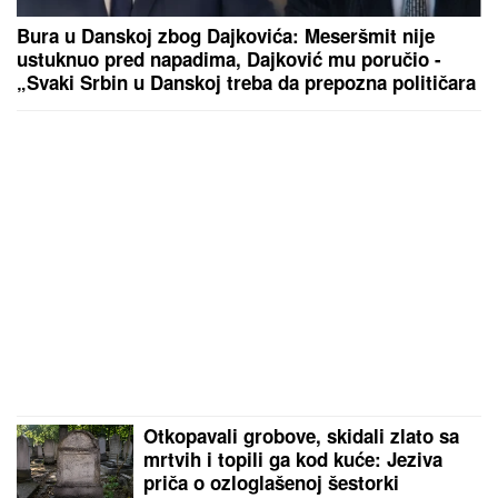
Bura u Danskoj zbog Dajkovića: Meseršmit nije
ustuknuo pred napadima, Dajković mu poručio -
„Svaki Srbin u Danskoj treba da prepozna političara
poput tebe“
Otkopavali grobove, skidali zlato sa
mrtvih i topili ga kod kuće: Jeziva
priča o ozloglašenoj šestorki