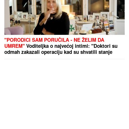
"PORODICI SAM PORUČILA - NE ŽELIM DA
UMREM"
Voditeljka o najvećoj intimi: "Doktori su
odmah zakazali operaciju kad su shvatili stanje
stvari", ovo je samo jednom pričala