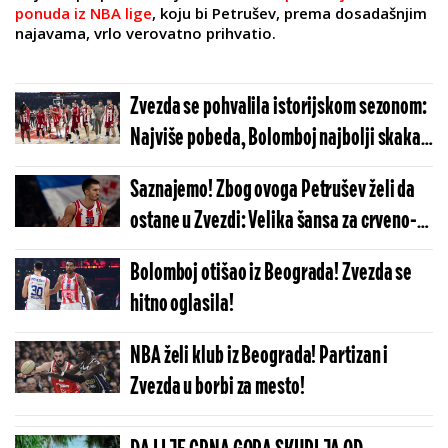
ponuda iz NBA lige
, koju bi Petrušev, prema dosadašnjim
najavama, vrlo verovatno prihvatio.
Zvezda se pohvalila istorijskom sezonom:
Najviše pobeda, Bolomboj najbolji skakač
i rekordne posete u Areni...
Saznajemo! Zbog ovoga Petrušev želi da
ostane u Zvezdi: Velika šansa za crveno-
bele!
Bolomboj otišao iz Beograda! Zvezda se
hitno oglasila!
NBA želi klub iz Beograda! Partizan i
Zvezda u borbi za mesto!