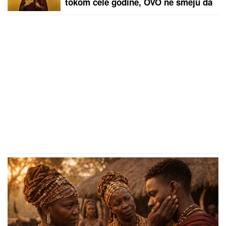
tokom cele godine, OVO ne smeju da
rade - običaji koje Srbi vekovima
poštuju