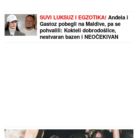
SUVI LUKSUZ I EGZOTIKA!
Anđela i
Gastoz pobegli na Maldive, pa se
pohvalili: Kokteli dobrodošlice,
nestvaran bazen i NEOČEKIVAN
SUSRET na ulici (FOTO)