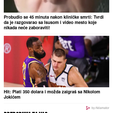
Probudio se 45 minuta nakon kliničke smrti: Tvrdi
da je razgovarao sa Isusom i video mesto koje
nikada neće zaboraviti!
Hit: Plati 350 dolara i možda zaigraš sa Nikolom
Jokićem
by Aklamator