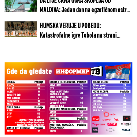
DA LI JE CRNA GORA SKUPLJA OD
MALDIVA: Jedan dan na egzotičnom ostrvu
može da košta manje nego u Budvi
HUMSKA VERUJE U POBEDU:
Katastrofalne igre Tobola na strani
ulivaju samopouzdanje Partizanu