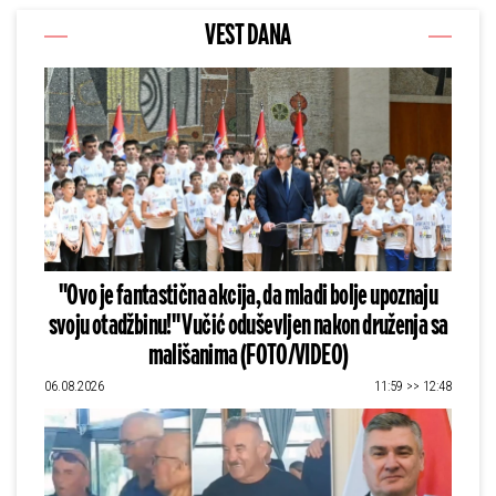
VEST DANA
"Ovo je fantastična akcija, da mladi bolje upoznaju
svoju otadžbinu!" Vučić oduševljen nakon druženja sa
mališanima (FOTO/VIDEO)
06.08.2026
11:59 >> 12:48