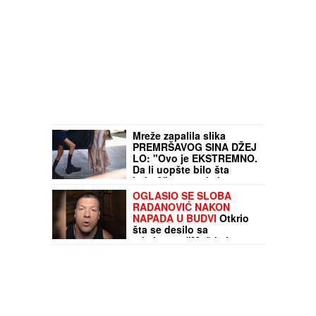
Mreže zapalila slika
PREMRŠAVOG SINA DŽEJ
LO: "Ovo je EKSTREMNO.
Da li uopšte bilo šta
jede!?" - a evo kako
Maksimlijan zaista
OGLASIO SE SLOBA
izgleda uživo, na
RADANOVIĆ NAKON
paparaco fotkama nema
NAPADA U BUDVI
Otkrio
ni fotošopa ni veštačke
šta se desilo sa
intelig
taksistom: "Možda ima
neke probleme"