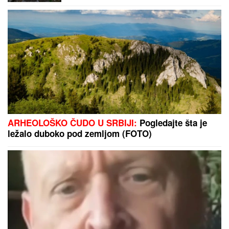
"Topalovići
ARHEOLOŠKO ČUDO U SRBIJI:
Pogledajte šta je
ležalo duboko pod zemljom (FOTO)