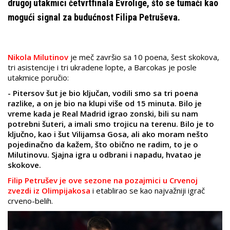
drugoj utakmici četvrtfinala Evrolige, što se tumači kao
mogući signal za budućnost Filipa Petruševa.
Nikola Milutinov
je meč završio sa 10 poena, šest skokova,
tri asistencije i tri ukradene lopte, a Barcokas je posle
utakmice poručio:
- Pitersov šut je bio ključan, vodili smo sa tri poena
razlike, a on je bio na klupi više od 15 minuta. Bilo je
vreme kada je Real Madrid igrao zonski, bili su nam
potrebni šuteri, a imali smo trojicu na terenu. Bilo je to
ključno, kao i šut Vilijamsa Gosa, ali ako moram nešto
pojedinačno da kažem, što obično ne radim, to je o
Milutinovu. Sjajna igra u odbrani i napadu, hvatao je
skokove.
Filip Petrušev je ove sezone na pozajmici u Crvenoj
zvezdi iz Olimpijakosa
i etablirao se kao najvažniji igrač
crveno-belih.