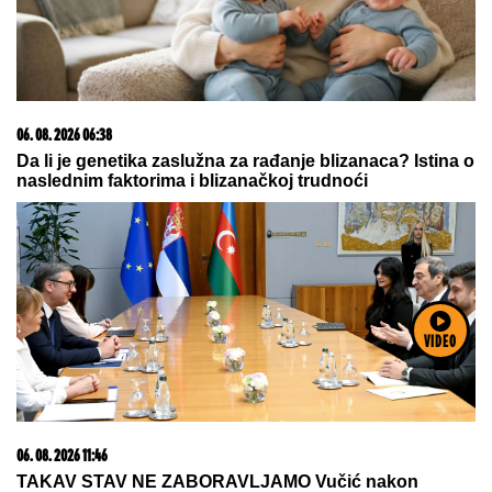
06. 08. 2026 06:38
Da li je genetika zaslužna za rađanje blizanaca? Istina o
naslednim faktorima i blizanačkoj trudnoći
VIDEO
06. 08. 2026 11:46
TAKAV STAV NE ZABORAVLJAMO Vučić nakon