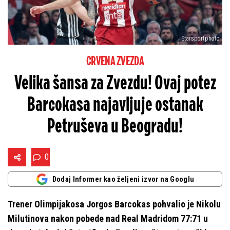
Starsportphoto
CRVENA ZVEZDA
Velika šansa za Zvezdu! Ovaj potez
Barcokasa najavljuje ostanak
Petruševa u Beogradu!
0
Dodaj Informer kao željeni izvor na Googlu
Trener Olimpijakosa Jorgos Barcokas pohvalio je Nikolu
Milutinova nakon pobede nad Real Madridom 77:71 u