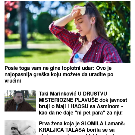
Posle toga vam ne gine toplotni udar: Ovo je
najopasnija greška koju možete da uradite po
vrućini
Taki Marinković U DRUŠTVU
MISTERIOZNE PLAVUŠE dok javnost
bruji o Maji i HAOSU sa Asminom -
kao da ne daje "ni pet para" za nju!
Prva žena koja je SLOMILA Lamanš:
KRALJICA TALASA borila se sa