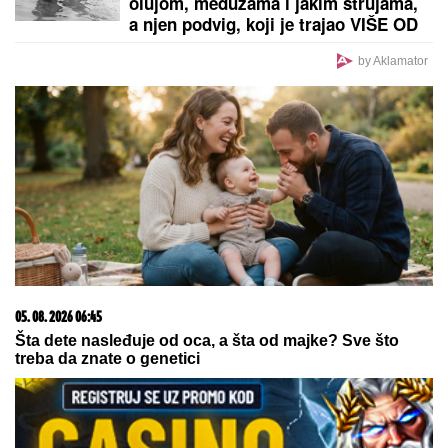
olujom, meduzama i jakim strujama,
a njen podvig, koji je trajao VIŠE OD
14 SATI, ušao je u istoriju
by Aklamator
05. 08. 2026 06:45
Šta dete nasleđuje od oca, a šta od majke? Sve što
treba da znate o genetici