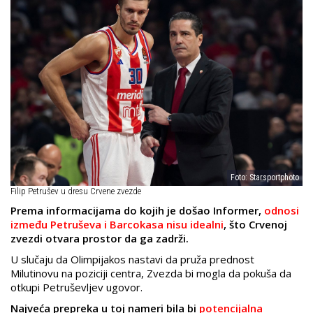
Foto: Starsportphoto
Filip Petrušev u dresu Crvene zvezde
Prema informacijama do kojih je došao Informer,
odnosi
između Petruševa i Barcokasa nisu idealni
, što Crvenoj
zvezdi otvara prostor da ga zadrži.
U slučaju da Olimpijakos nastavi da pruža prednost
Milutinovu na poziciji centra, Zvezda bi mogla da pokuša da
otkupi Petruševljev ugovor.
Najveća prepreka u toj nameri bila bi
potencijalna