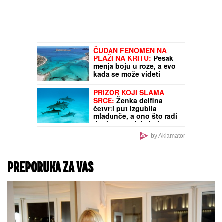
ČUDAN FENOMEN NA
PLAŽI NA KRITU:
Pesak
menja boju u roze, a evo
kada se može videti
PRIZOR KOJI SLAMA
SRCE:
Ženka delfina
četvrti put izgubila
mladunče, a ono što radi
danima rasplakalo je svet
(VIDEO)
by Aklamator
PREPORUKA ZA VAS