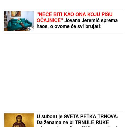
"NEĆE BITI KAO ONA KOJU PIŠU
OČAJNICE"
Jovana Jeremić sprema
haos, o ovome će svi brujati:
Potkačila bivše i sve muškarce
U subotu je SVETA PETKA TRNOVA:
Da ženama ne bi TRNULE RUKE