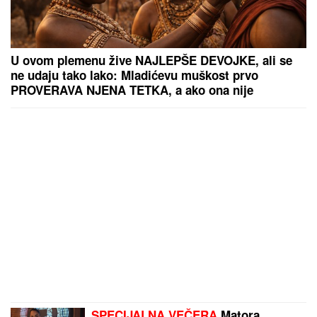
U ovom plemenu žive NAJLEPŠE DEVOJKE, ali se
ne udaju tako lako: Mladićevu muškost prvo
PROVERAVA NJENA TETKA, a ako ona nije
zadovoljna sledi SUROVA KAZNA
SPECIJALNA VEČERA
Matora