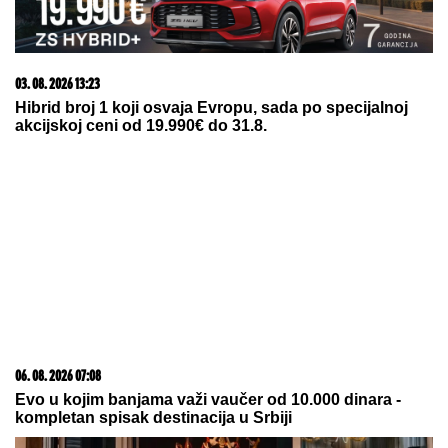
03. 08. 2026 07:31
25.000 kupaca već kupuje uz PerSu Extra. A ti? Saznaj
više