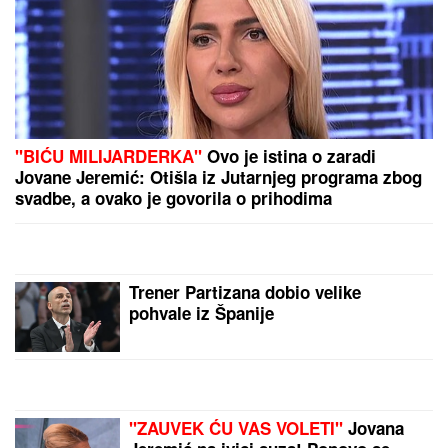
MAJA BEROVIĆ VIŠE NE IZGLEDA OVAKO!
Drastična promena poznate pevačice: Oprostila se
od duge kose, pa pokazala NOVO IZDANJE (FOTO)
TINEJDŽERKA (18) NOŽEM NAPALA
MALOLETNICU (15)?!
Detalji užasa u
centru Beograda, policija privela
devojku