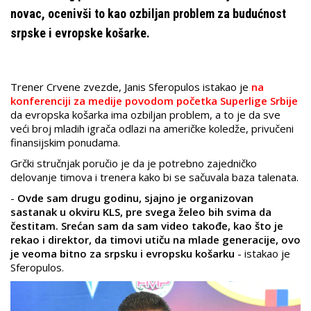
novac, ocenivši to kao ozbiljan problem za budućnost
srpske i evropske košarke.
Trener Crvene zvezde, Janis Sferopulos istakao je
na
konferenciji za medije povodom početka Superlige Srbije
da evropska košarka ima ozbiljan problem, a to je da sve
veći broj mladih igrača odlazi na američke koledže, privučeni
finansijskim ponudama.
Grčki stručnjak poručio je da je potrebno zajedničko
delovanje timova i trenera kako bi se sačuvala baza talenata.
-
Ovde sam drugu godinu, sjajno je organizovan
sastanak u okviru KLS, pre svega želeo bih svima da
čestitam. Srećan sam da sam video takođe, kao što je
rekao i direktor, da timovi utiču na mlade generacije, ovo
je veoma bitno za srpsku i evropsku košarku
- istakao je
Sferopulos.