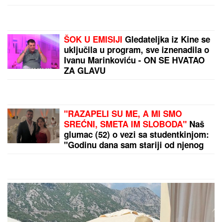
(FOTO) GLAMUR NA AZURNOJ OBALI
Čolina mlađa
ćerka slavila rođendan u Kanu! Svi pričaju o
provokativnom natpisu na torti koja joj je stigla u
restoranu
by Aklamator
PREPORUKA ZA VAS