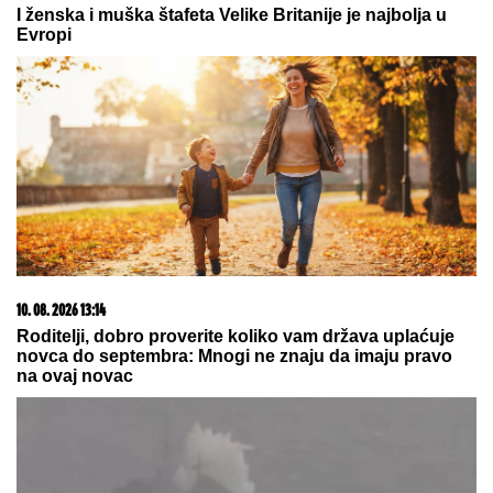
10. 08. 2026 08:02
Penzioner sakuplja ono što svi bacaju i svakog
vikenda zaradi do 80 evra
10. 08. 2026 15:52
„Mama, vaspitačica me tuče, šamara i baca“: Emotivna
ispovest majke o vrtićkom nasilju za portal Mame