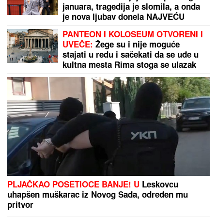
IZBEGNITE PREVARE:
Evo kako da u
sekundi izračunate kvadraturu za
krečenje - Majstorska tajna!
TRADICIJA GOVORI SVOJE:
Dan za
Zvezdine pobede - 11. avgust