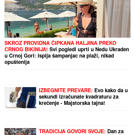
NESREĆNA ŽENA KUKALA I TRAŽILA POMOĆ,
ZORAN JE TUKAO DO SMRTI!
Detalji horora na
terasi na Novom Beogradu: Određen pritvor sinu
koji se sumnjiči da je MUČKI UBIO MAJKU (FOTO,
VIDEO)
ŠOK U EMISIJI
Gledateljka iz Kine se
uključila u program, sve iznenadila o
Ivanu Marinkoviću - ON SE HVATAO
ZA GLAVU