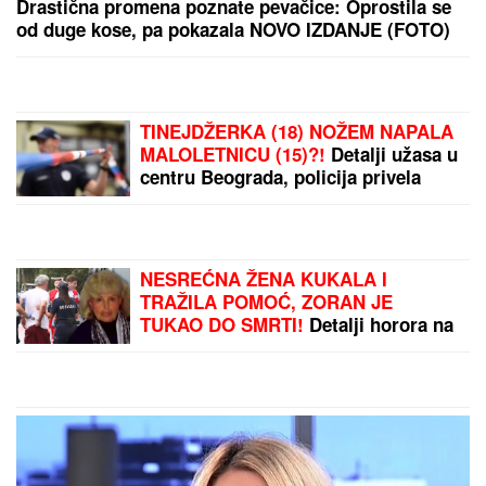
"Izletela sam u kupaćem
kostimu da pobegnem od
siledžije!" Ava Karabatić
tvrdi da je ponovo
prijavila verenika policiji
MRTAV PIJAN UMALO
USMRTIO TROČLANU
PORODICU:
Zakucao se u
njihovo vozilo brzinom
160 na sat, tvrdio da nije
spavao tri dana (FOTO)
by Aklamator
PREPORUKA ZA VAS