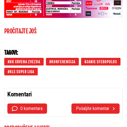
PROČITAJTE JOŠ
TAGOVI:
KK CRVENA ZVEZDA
KONFERENCIJA
JANIS SFEROPULOS
KLS SUPER LIGA
Komentari
0 komentara
Pošaljite komentar