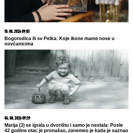
10. 08. 2026 13:14
Roditelji, dobro proverite koliko vam država uplaćuje
novca do septembra: Mnogi ne znaju da imaju pravo
na ovaj novac
10. 08. 2026 19:45
DRAMA NA PACIFIKU! Kako je podmornica uspela da
potopi američku krstaricu na vežbama RIMPAC?