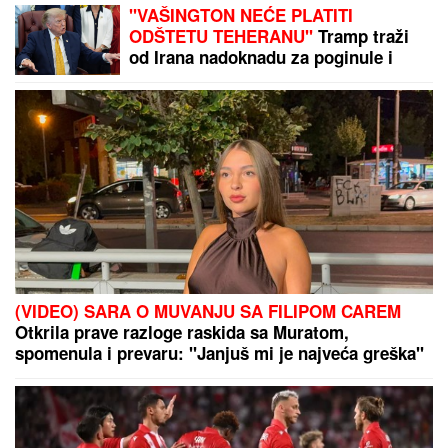
Trener Partizana dobio velike
pohvale iz Španije
"ZAUVEK ĆU VAS VOLETI"
Jovana
Jeremić na ivici suza! Ponovo se
oglasila nakon što se oprostila u
Jutarnjem programu: "Kreće nova
energija"