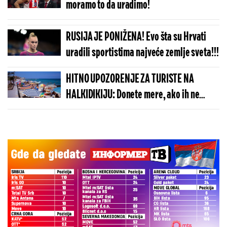
moramo to da uradimo!
RUSIJA JE PONIŽENA! Evo šta su Hrvati
uradili sportistima najveće zemlje sveta!!!
HITNO UPOZORENJE ZA TURISTE NA
HALKIDIKIJU: Donete mere, ako ih ne
poštujete platićete kaznu od 300 evra