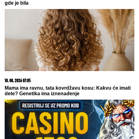
10. 08. 2026 07:58
Петиција против Михаела Мартенса после
скандалозног питања у Београду
10. 08. 2026 09:05
Bogorodica ili sv Petka: Koje ikone mame nose u
novčanicima