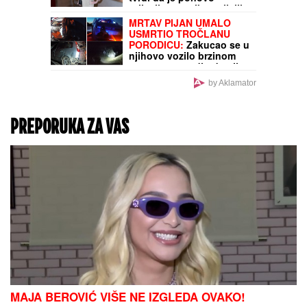
KOMFOR U GRADSKOM
PREVOZU:
Putnici ne
kriju zadovoljstvo novim
autobusima na Paliluli, u
Obrenovcu i Surčinu