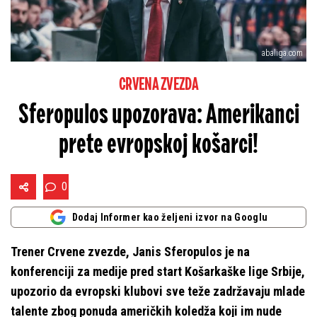
abaliga.com
CRVENA ZVEZDA
Sferopulos upozorava: Amerikanci
prete evropskoj košarci!
0
Dodaj Informer kao željeni izvor na Googlu
Trener Crvene zvezde, Janis Sferopulos je na
konferenciji za medije pred start Košarkaške lige Srbije,
upozorio da evropski klubovi sve teže zadržavaju mlade
talente zbog ponuda američkih koledža koji im nude