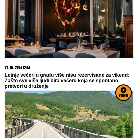
10. 08. 2026 19:46
Sloba Radanović hitno prekinu nastup zbog dečka iz
publike: Ovaj prizor će pamtiti zauvek
03. 08. 2026 13:23
VIDEO
Hibrid broj 1 koji osvaja Evropu, sada po specijalnoj
akcijskoj ceni od 19.990€ do 31.8.