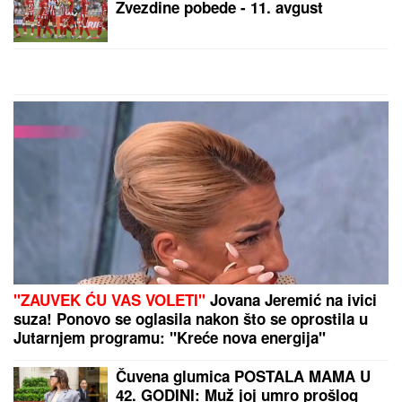
"RAZAPELI SU ME, A MI SMO
SREĆNI, SMETA IM SLOBODA"
Naš
glumac (52) o vezi sa studentkinjom:
"Godinu dana sam stariji od njenog
oca"
SKROZ PROVIDNA ČIPKANA HALJINA PREKO
CRNOG BIKINIJA!
Svi pogledi uprti u Nedu Ukraden
u Crnoj Gori: Ispija šampanjac na plaži, nikad
opuštenija