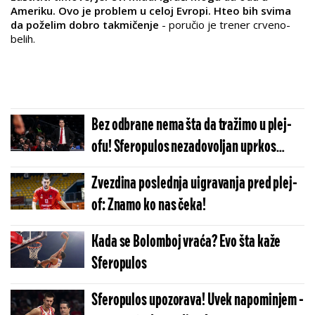
Ameriku. Ovo je problem u celoj Evropi. Hteo bih svima
da poželim dobro takmičenje
- poručio je trener crveno-
belih.
Bez odbrane nema šta da tražimo u plej-
ofu! Sferopulos nezadovoljan uprkos
pobedi!
Zvezdina poslednja uigravanja pred plej-
of: Znamo ko nas čeka!
Kada se Bolomboj vraća? Evo šta kaže
Sferopulos
Sferopulos upozorava! Uvek napominjem -