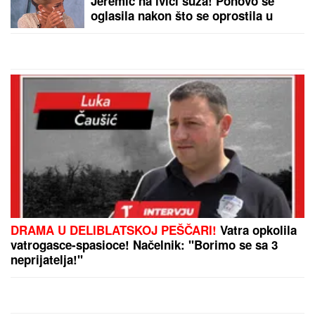
NESREĆNA ŽENA KUKALA I
TRAŽILA POMOĆ, ZORAN JE
TUKAO DO SMRTI!
Detalji horora na
terasi na Novom Beogradu: Određen
pritvor sinu koji se sumnjiči da je
MUČKI UBIO MAJKU (FOTO, VIDEO)
"BIĆU MILIJARDERKA"
Ovo je istina o zaradi
Jovane Jeremić: Otišla iz Jutarnjeg programa zbog
svadbe, a ovako je govorila o prihodima