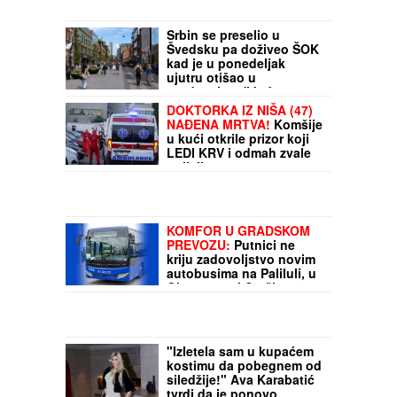
Srbin se preselio u
Švedsku pa doživeo ŠOK
kad je u ponedeljak
ujutru otišao u
prodavnicu: "Jedna stvar
kod tih ljudi NIJE
DOKTORKA IZ NIŠA (47)
NORMALNA!"
NAĐENA MRTVA!
Komšije
u kući otkrile prizor koji
LEDI KRV i odmah zvale
policiju