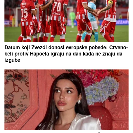
DRAMA U DELIBLATSKOJ PEŠČARI!
Vatra opkolila
vatrogasce-spasioce! Načelnik: "Borimo se sa 3
neprijatelja!"
"VAŠINGTON NEĆE PLATITI
ODŠTETU TEHERANU"
Tramp traži
od Irana nadoknadu za poginule i
ranjene Amerikance