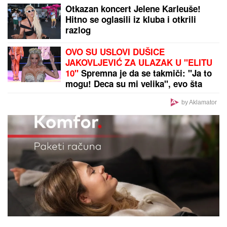
"ZAUVEK ĆU VAS VOLETI"
Jovana Jeremić na ivici
suza! Ponovo se oglasila nakon što se oprostila u
Jutarnjem programu: "Kreće nova energija"
Čuvena glumica POSTALA MAMA U
42. GODINI: Muž joj umro prošlog
januara, tragedija je slomila, a onda
je nova ljubav donela NAJVEĆU
RADOST
PANTEON I KOLOSEUM OTVORENI I
UVEČE:
Žege su i nije moguće
stajati u redu i sačekati da se uđe u
kultna mesta Rima stoga se ulazak
produžava