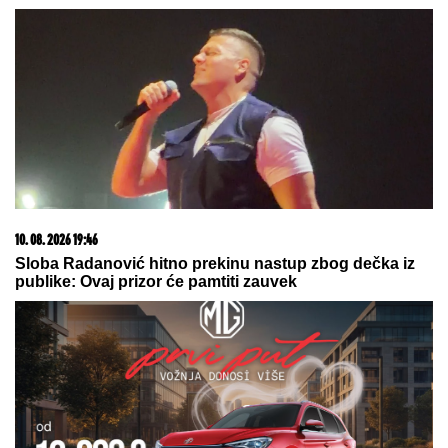
10. 08. 2026 07:05
Mama ima ravnu, tata kovrdžavu kosu: Kakvu će imati
dete? Genetika ima iznenađenje
20. 07. 2026 08:04
REGISTRUJ SE UZ PROMO KOD CASINO Preuzmi
1500 BESPLATNIH SPINOVA