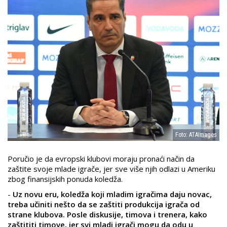
Foto: ATAImages
Poručio je da evropski klubovi moraju pronaći način da
zaštite svoje mlade igrače, jer sve više njih odlazi u Ameriku
zbog finansijskih ponuda koledža.
-
Uz novu eru, koledža koji mladim igračima daju novac,
treba učiniti nešto da se zaštiti produkcija igrača od
strane klubova. Posle diskusije, timova i trenera, kako
zaštititi timove, jer svi mladi igrači mogu da odu u