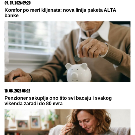
PLJAČKAO POSETIOCE BANJE! U
Leskovcu
uhapšen muškarac iz Novog Sada, određen mu
pritvor
Otkazan koncert Jelene Karleuše!
Hitno se oglasili iz kluba i otkrili
razlog
OVO SU USLOVI DUŠICE
JAKOVLJEVIĆ ZA ULAZAK U "ELITU
10"
Spremna je da se takmiči: "Ja to
mogu! Deca su mi velika", evo šta
MORA DA JOJ SE ISPUNI
by Aklamator