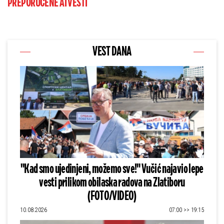
PREPORUČENE AI VESTI
VEST DANA
"Kad smo ujedinjeni, možemo sve!" Vučić najavio lepe
vesti prilikom obilaska radova na Zlatiboru
(FOTO/VIDEO)
10.08.2026
07:00 >> 19:15