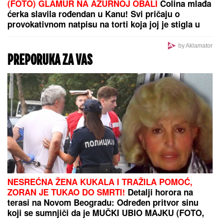
(VIDEO) SARA O MUVANJU SA FILIPOM CAREM
Otkrila prave razloge raskida sa Muratom,
spomenula i prevaru: "Janjuš mi je najveća greška"
Datum koji Zvezdi donosi evropske pobede: Crveno-
beli protiv Hapoela igraju na dan kada ne znaju da
izgube