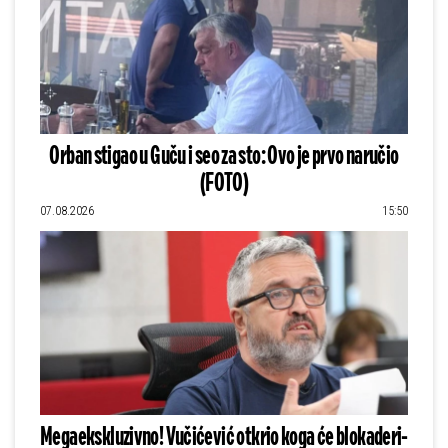
Orban stigao u Guču i seo za sto: Ovo je prvo naručio
(FOTO)
07.08.2026
15:50
Megaekskluzivno! Vučićević otkrio koga će blokaderi-