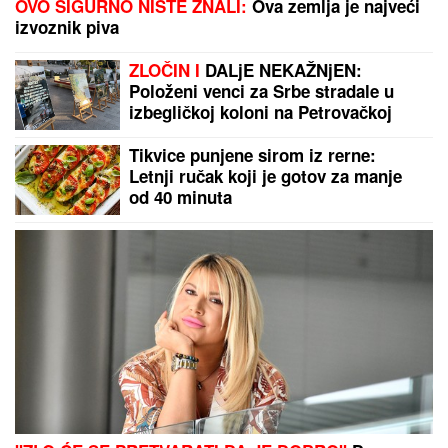
OVO SIGURNO NISTE ZNALI:
Ova zemlja je najveći
izvoznik piva
ZLOČIN I
DALjE NEKAŽNjEN:
Položeni venci za Srbe stradale u
izbegličkoj koloni na Petrovačkoj
cesti
Tikvice punjene sirom iz rerne:
Letnji ručak koji je gotov za manje
od 40 minuta