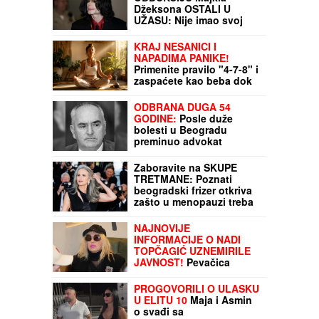
Džeksona OSTALI U
UŽASU: Nije imao svoj
nos, telo mu se
raspadalo, a evo šta su
KRAJ NESANICI I
mu pronašli u želucu
NAPADIMA PANIKE!
Primenite pravilo "4-7-8" i
zaspaćete kao beba dok
trepnete - MOZAK SE
MOMENTALNO GASI
ODBRANA DUGA 54
GODINE:
Posle duže
bolesti u Beogradu
preminuo advokat
Tihomir Konstantinović
(86)
Zaboravite na SKUPE
TRETMANE: Poznati
beogradski frizer otkriva
zašto u menopauzi treba
da stavljate OVAJ
PREPARAT na kosu
NAJNOVIJE
INFORMACIJE O NADI
TOPČAGIĆ UZNEMIRILE
JAVNOST!
Pevačica
progovorila o GROBNOM
MESTU: JAKO SE
PROGOVORILI O ULASKU
PLAŠIM...
U ELITU 10
Maja i Asmin
o svađi sa