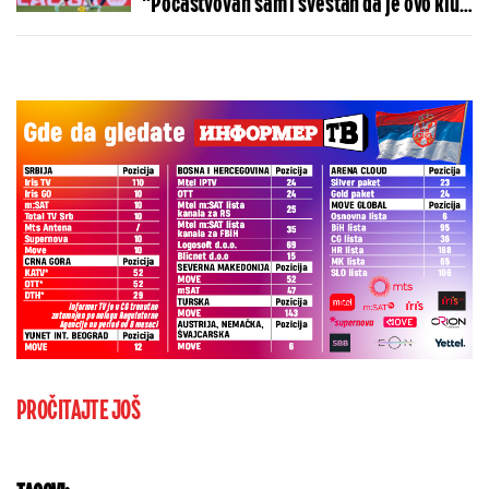
"Počastvovan sam i svestan da je ovo klub
sa velikom istorijom"
PROČITAJTE JOŠ