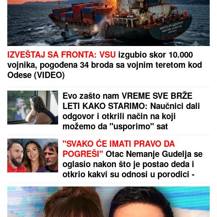
IZVEŠTAJ SA FRONTA: VSU
izgubio skor 10.000
vojnika, pogođena 34 broda sa vojnim teretom kod
Odese (VIDEO)
Evo zašto nam VREME SVE BRŽE
LETI KAKO STARIMO: Naučnici dali
odgovor i otkrili način na koji
možemo da "usporimo" sat
"SVAKO ĆE IMATI PRAVO DA
POGREŠI"
Otac Nemanje Gudelja se
oglasio nakon što je postao deda i
otkrio kakvi su odnosi u porodici -
sad je sve jasno