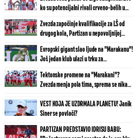
ko su potencijalni rivali crveno-belih u
kvalifikacijama
Zvezda započinje kvalifikacije za LŠ od
drugog kola, Partizan u nepovoljnijoj
poziciji!
Evropski gigant slao ljude na "Marakanu"!
Još jedan klub ulazi u trku za
Maksimovića?
Tektonske promene na "Marakani"?
Zvezda menja pola tima, sprema se nikad
burniji prelazni rok
VEST KOJA JE UZDRMALA PLANETU! Janik
Siner se povlači?
PARTIZAN PREDSTAVIO IDRISU BABU: