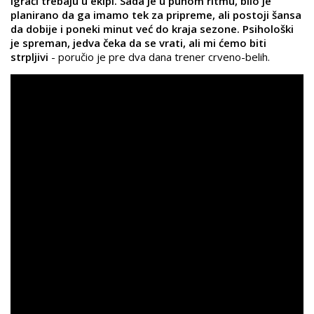
igrači trebaju u ekipi. Sada je u punom ritmu, bilo je
planirano da ga imamo tek za pripreme, ali postoji šansa
da dobije i poneki minut već do kraja sezone. Psihološki
je spreman, jedva čeka da se vrati, ali mi ćemo biti
strpljivi
- poručio je pre dva dana trener crveno-belih.