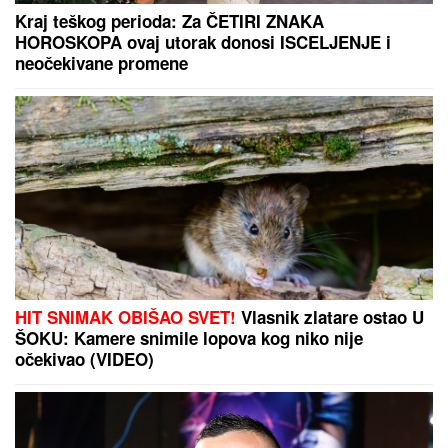
Kraj teškog perioda: Za ČETIRI ZNAKA
HOROSKOPA ovaj utorak donosi ISCELJENJE i
neočekivane promene
HIT SNIMAK OBIŠAO SVET!
Vlasnik zlatare ostao U
ŠOKU: Kamere snimile lopova kog niko nije
očekivao (VIDEO)