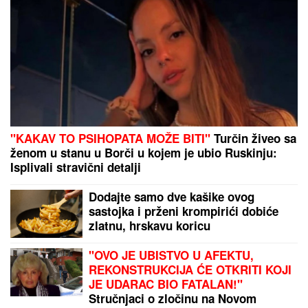
"KAKAV TO PSIHOPATA MOŽE BITI"
Turčin živeo sa
ženom u stanu u Borči u kojem je ubio Ruskinju:
Isplivali stravični detalji
Dodajte samo dve kašike ovog
sastojka i prženi krompirići dobiće
zlatnu, hrskavu koricu
"OVO JE UBISTVO U AFEKTU,
REKONSTRUKCIJA ĆE OTKRITI KOJI
JE UDARAC BIO FATALAN!"
Stručnjaci o zločinu na Novom