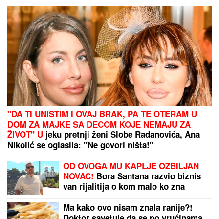
Beogradu: Da li je tragedija mogla
biti sprečena?
"DA TI UNIŠTIM I OVAJ BRAK, PA TE OTERAM U
DOM ZA MAJKE SA DECOM KOJE NEMAJU ZA
ŽIVOT" U
jeku pretnji ženi Slobe Radanovića, Ana
Nikolić se oglasila: "Ne govori ništa!"
OD OVOGA MU KAPLJE OZBILJAN
NOVAC!
Bora Santana razvio biznis
van rijalitija o kom malo ko zna
Ma kako ovo nisam znala ranije?!
Doktor savetuje da se po vrućinama