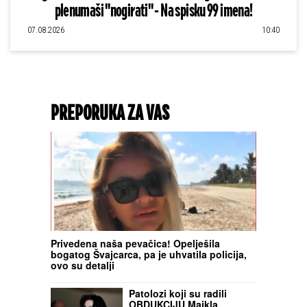
plenumaši "nogirati" - Na spisku 99 imena!
07.08.2026
10:40
PREPORUKA ZA VAS
Privedena naša pevačica! Opelješila
bogatog Švajcarca, pa je uhvatila policija,
ovo su detalji
Patolozi koji su radili
OBDUKCIJU Majkla