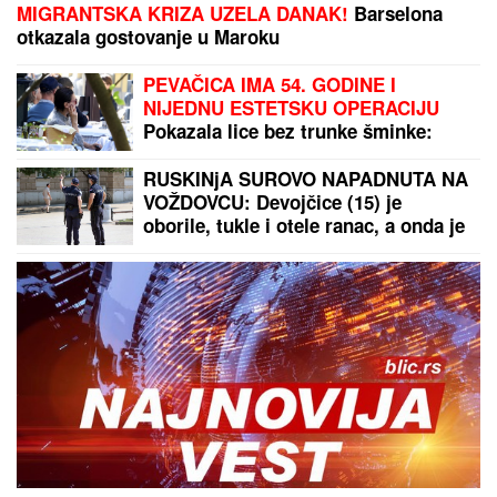
MIGRANTSKA KRIZA UZELA DANAK!
Barselona
otkazala gostovanje u Maroku
PEVAČICA IMA 54. GODINE I
NIJEDNU ESTETSKU OPERACIJU
Pokazala lice bez trunke šminke:
"Šta da operišem? Takva sam kakva
sam!"
RUSKINjA SUROVO NAPADNUTA NA
VOŽDOVCU: Devojčice (15) je
oborile, tukle i otele ranac, a onda je
usledio obrt