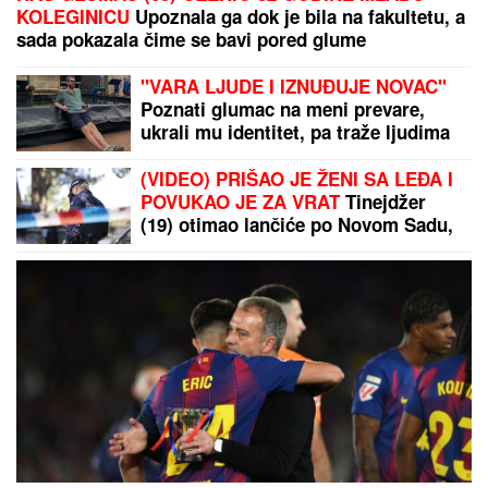
KOLEGINICU
Upoznala ga dok je bila na fakultetu, a
sada pokazala čime se bavi pored glume
"VARA LJUDE I IZNUĐUJE NOVAC"
Poznati glumac na meni prevare,
ukrali mu identitet, pa traže ljudima
pare: "Ne nasedajte, prijavite"
(VIDEO) PRIŠAO JE ŽENI SA LEĐA I
POVUKAO JE ZA VRAT
Tinejdžer
(19) otimao lančiće po Novom Sadu,
a onda je usledio ŠOK