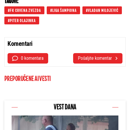
TAGOVI:
FK CRVENA ZVEZDA
LIGA ŠAMPIONA
VLADAN MILOJEVIĆ
PITER OLAJINKA
Komentari
0 komentara
Pošaljite komentar
PREPORUČENE AI VESTI
VEST DANA