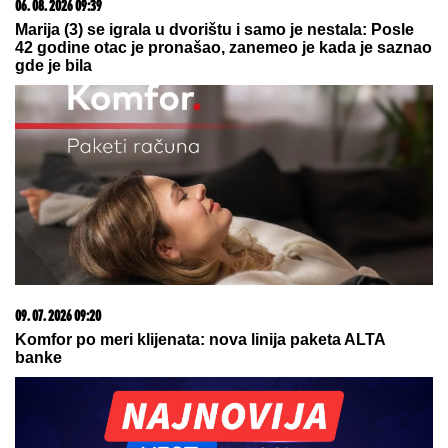
06. 08. 2026 09:39
Marija (3) se igrala u dvorištu i samo je nestala: Posle
42 godine otac je pronašao, zanemeo je kada je saznao
gde je bila
09. 07. 2026 09:20
Komfor po meri klijenata: nova linija paketa ALTA
banke