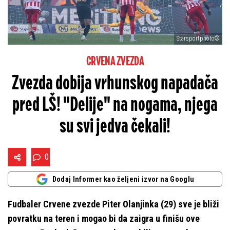
Starsportphoto©
CRVENA ZVEZDA
Zvezda dobija vrhunskog napadača
pred LŠ! "Delije" na nogama, njega
su svi jedva čekali!
0
Dodaj Informer kao željeni izvor na Googlu
Fudbaler Crvene zvezde Piter Olanjinka (29) sve je bliži
povratku na teren i mogao bi da zaigra u finišu ove