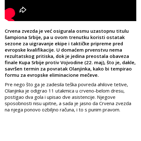
Crvena zvezda je već osigurala osmu uzastopnu titulu
šampiona Srbije, pa u ovom trenutku koristi ostatak
sezone za uigravanje ekipe i taktičke pripreme pred
evropske kvalifikacije. U domaćem prvenstvu nema
rezultatskog pritiska, dok je jedina preostala obaveza
finale Kupa Srbije protiv Vojvodine (22. maj), što je, dakle,
savršen termin za povratak Olanjinka, kako bi tempirao
formu za evropske eliminacione mečeve.
Pre nego što ga je zadesila teška povreda ahilove tetive,
Olanjinka je odigrao 11 utakmica u crveno-belom dresu,
postigao dva gola i upisao dve asistencije. Njegove
sposobnosti nisu upitne, a sada je jasno da Crvena zvezda
na njega ponovo ozbiljno računa, i to s punim pravom.