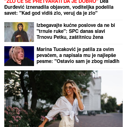
"ZLO ĆE SE PRETVARATI DA JE DOBRO"
Dea
Đurđević iznenadila objavom, voditeljka podelila
savet: "Kad god vidiš zlo, veruj da je zlo"
Izbegavajte kućne poslove da ne bi
"trnule ruke": SPC danas slavi
Trnovu Petku, zaštitnicu žena
Marina Tucaković je patila za ovim
pevačem, a napisala mu je najlepše
pesme: "Ostavio sam je zbog mlađih
i lepših devojaka"