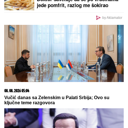
jede pomfrit, razlog me šokirao
by Aklamator
08. 08. 2026 05:04
Vučić danas sa Zelenskim u Palati Srbija; Ovo su
ključne teme razgovora