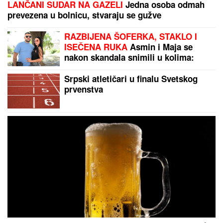
LANČANI SUDAR NA GAZELI
Jedna osoba odmah
prevezena u bolnicu, stvaraju se gužve
RAZBIJENA ŠOFERKA, STAKLO I
ISEČENA RUKA
Asmin i Maja se
nakon skandala snimili u kolima:
"Moja jedina ljubav"
Srpski atletičari u finalu Svetskog
prvenstva