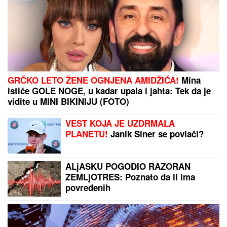
GRČKO LETO ŽENE OGNJENA AMIDŽIĆA!
Mina
ističe GOLE NOGE, u kadar upala i jahta: Tek da je
vidite u MINI BIKINIJU (FOTO)
VEST KOJA JE UZDRMALA
PLANETU!
Janik Siner se povlači?
ALjASKU POGODIO RAZORAN
ZEMLjOTRES: Poznato da li ima
povređenih