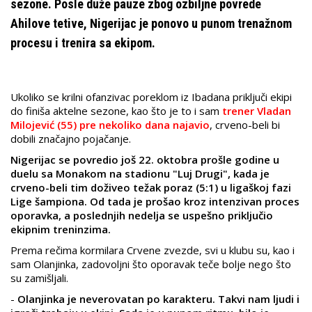
sezone. Posle duže pauze zbog ozbiljne povrede
Ahilove tetive, Nigerijac je ponovo u punom trenažnom
procesu i trenira sa ekipom.
Ukoliko se krilni ofanzivac poreklom iz Ibadana priključi ekipi
do finiša aktelne sezone, kao što je to i sam
trener Vladan
Milojević (55) pre nekoliko dana najavio
, crveno-beli bi
dobili značajno pojačanje.
Nigerijac se povredio još 22. oktobra prošle godine u
duelu sa Monakom na stadionu "Luj Drugi", kada je
crveno-beli tim doživeo težak poraz (5:1) u ligaškoj fazi
Lige šampiona. Od tada je prošao kroz intenzivan proces
oporavka, a poslednjih nedelja se uspešno priključio
ekipnim treninzima.
Prema rečima kormilara Crvene zvezde, svi u klubu su, kao i
sam Olanjinka, zadovoljni što oporavak
teče bolje nego što
su zamišljali.
-
Olanjinka je neverovatan po karakteru. Takvi nam ljudi i