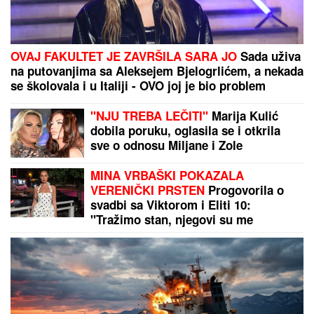
OVAJ FAKULTET JE ZAVRŠILA SARA JO
Sada uživa
na putovanjima sa Aleksejem Bjelogrlićem, a nekada
se školovala i u Italiji - OVO joj je bio problem
"NJU TREBA LEČITI"
Marija Kulić
dobila poruku, oglasila se i otkrila
sve o odnosu Miljane i Zole
MINA VRBAŠKI POKAZALA
VERENIČKI PRSTEN
Progovorila o
svadbi sa Viktorom i Eliti 10:
"Tražimo stan, njegovi su me
prihvatili" (Video)