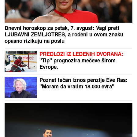
Dnevni horoskop za petak, 7. avgust: Vagi preti
LJUBAVNI ZEMLJOTRES, a rođeni u ovom znaku
opasno rizikuju na poslu
PREDLOZI IZ LEDENIH DVORANA:
"Tip" prognozira mečeve širom
Evrope.
Poznat tačan iznos penzije Eve Ras:
"Moram da vratim 18.000 evra"