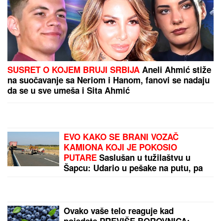
SUSRET O KOJEM BRUJI SRBIJA
Aneli Ahmić stiže
na suočavanje sa Neriom i Hanom, fanovi se nadaju
da se u sve umeša i Sita Ahmić
EVO KAKO SE BRANI VOZAČ
KAMIONA KOJI JE POKOSIO
PUTARE
Saslušan u tužilaštvu u
Šapcu: Udario u pešake na putu, pa
završio kod metalne ograde
Ovako vaše telo reaguje kad
pojedete PREVIŠE BOROVNICA: