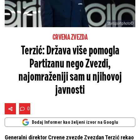
Starsportphoto©
CRVENA ZVEZDA
Terzić: Država više pomogla
Partizanu nego Zvezdi,
najomraženiji sam u njihovoj
javnosti
0
Dodaj Informer kao željeni izvor na Googlu
Generalni direktor Crvene zvezde Zvezdan Terzić rekao