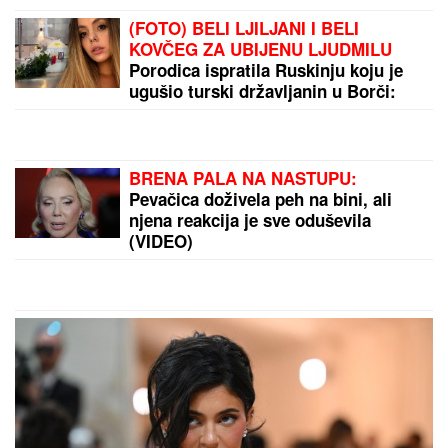
(FOTO) BELI LJILJANI I BELI
KOVČEG ZA UBIJENU LJUDMILU
Porodica ispratila Ruskinju koju je
ugušio turski državljanin u Borči:
Sveštenik držao opelo na Lešću
BRENA PALA NA NASTUPU:
Pevačica doživela peh na bini, ali
njena reakcija je sve oduševila
(VIDEO)