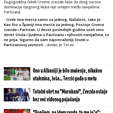
Dugogodišnji čelnik Crvene zvezde kaže da zbog surove
dominacije njegovog kluba nije omiljen među navijačima
Partizana.
-
Ovde ima mesta samo za jednog. Nažalost, tako je.
Kao što u Španiji ima mesta za jednog. Postoje Crvena
zvezda i Partizan. U deset poslednjih godina uzeli smo
devet titula i ljudima u Partizanu i njihovim navijačima, to
ne prija. Sigurno da sam najomraženiji čovek u
Partizanovoj javnosti
- dodao je Terzić.
Ono u Albaniji je bilo mučenje, nikakva
utakmica, loša... Terzić gađa u metu
Totalni obrt na "Marakani", Zvezda ostaje
bez već viđenog pojačanja
"Popijem, pa idem svuda, to me je*e":