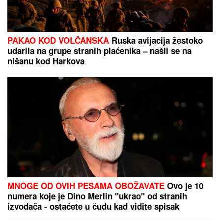
PAKAO KOD VOLČANSKA
Ruska avijacija žestoko
udarila na grupe stranih plaćenika – našli se na
nišanu kod Harkova
MNOGE OD OVIH PESAMA OBOŽAVATE
Ovo je 10
numera koje je Dino Merlin "ukrao" od stranih
izvođača - ostaćete u čudu kad vidite spisak