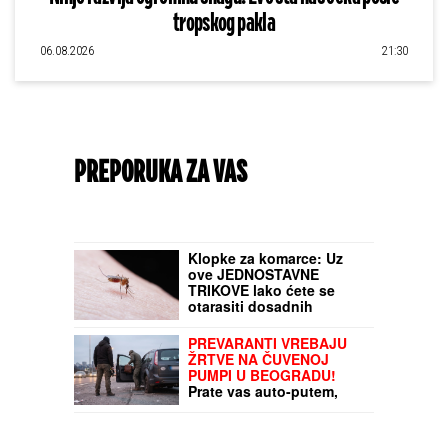
tropskog pakla
06.08.2026
21:30
PREPORUKA ZA VAS
Klopke za komarce: Uz
ove JEDNOSTAVNE
TRIKOVE lako ćete se
otarasiti dosadnih
krvopija - jednu ZAMKU
možete napraviti sami, a
PREVARANTI VREBAJU
za drugu vam ne treba
ŽRTVE NA ČUVENOJ
BAŠ NIŠTA
PUMPI U BEOGRADU!
Prate vas auto-putem,
nude "pomoć", pa urade
JEZIVU STVAR: Ni ne
primetite da ste