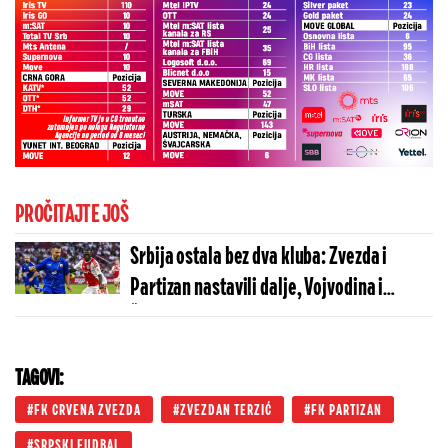
PROČITAJTE JOŠ
Srbija ostala bez dva kluba: Zvezda i
Partizan nastavili dalje, Vojvodina i
Železničar završili svoj put
TAGOVI:
FK CRVENA ZVEZDA
ZVEZDAN TERZIĆ
FK PARTIZAN
SRPSKI FUDBAL