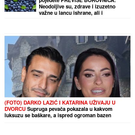
Neodoljive su, zdrave i izuzetno
važne u lancu ishrane, ali i
superhrana IMA SVOJE MANE
(FOTO) DARKO LAZIĆ I KATARINA UŽIVAJU U
DVORCU
Supruga pevača pokazala u kakvom
luksuzu se baškare, a ispred ogroman bazen