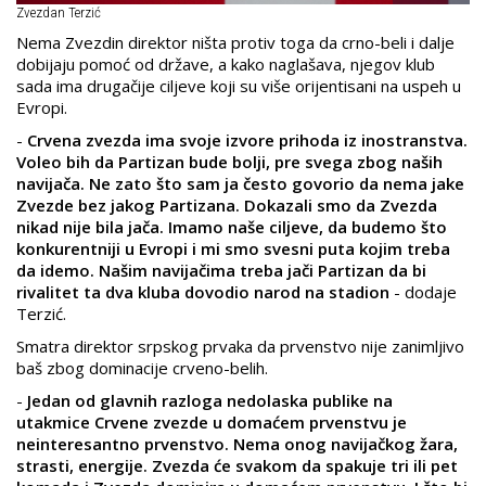
Zvezdan Terzić
Nema Zvezdin direktor ništa protiv toga da crno-beli i dalje
dobijaju pomoć od države, a kako naglašava, njegov klub
sada ima drugačije ciljeve koji su više orijentisani na uspeh u
Evropi.
-
Crvena zvezda ima svoje izvore prihoda iz inostranstva.
Voleo bih da Partizan bude bolji, pre svega zbog naših
navijača. Ne zato što sam ja često govorio da nema jake
Zvezde bez jakog Partizana. Dokazali smo da Zvezda
nikad nije bila jača. Imamo naše ciljeve, da budemo što
konkurentniji u Evropi i mi smo svesni puta kojim treba
da idemo. Našim navijačima treba jači Partizan da bi
rivalitet ta dva kluba dovodio narod na stadion
- dodaje
Terzić.
Smatra direktor srpskog prvaka da prvenstvo nije zanimljivo
baš zbog dominacije crveno-belih.
-
Jedan od glavnih razloga nedolaska publike na
utakmice Crvene zvezde u domaćem prvenstvu je
neinteresantno prvenstvo. Nema onog navijačkog žara,
strasti, energije. Zvezda će svakom da spakuje tri ili pet