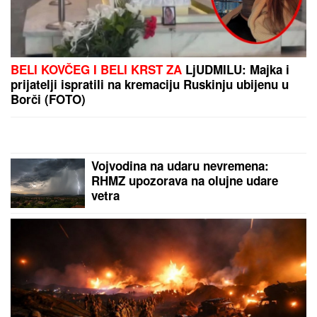
BELI KOVČEG I BELI KRST ZA
LjUDMILU: Majka i
prijatelji ispratili na kremaciju Ruskinju ubijenu u
Borči (FOTO)
Vojvodina na udaru nevremena:
RHMZ upozorava na olujne udare
vetra