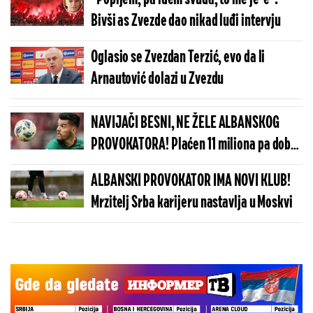
Bivši as Zvezde dao nikad luđi intervju
Oglasio se Zvezdan Terzić, evo da li
Arnautović dolazi u Zvezdu
NAVIJAČI BESNI, NE ŽELE ALBANSKOG
PROVOKATORA! Plaćen 11 miliona pa dobio
brutalnu poruku
ALBANSKI PROVOKATOR IMA NOVI KLUB!
Mrzitelj Srba karijeru nastavlja u Moskvi