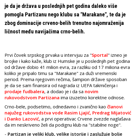
je da je država u poslednjih pet godina daleko više
pomogla Partizanu nego klubu sa "Marakane", te da je
zbog dominacije crveno-belih trenutno najomraženija
ličnost među navijačima crno-belih.
Prvi čovek srpskog prvaka u intervjuu za "
Sportal
" izneo je
brojke i kako kaže, klub iz Humske je u poslednjih pet godina
od države dobio 41 milion evra, za razliku od 17 miliona evra
koliko je pripalo timu sa "Marakane" za duži vremenski
period. Prema njegovim rečima, šampion države sposoban
je da se sam finansira od nagrada iz UEFA takmičenja i
prodaje fudbalera
, a dodao je i da sa
novim
rukovodstvom Partizana
ima izuzetno korektne odnose.
Crno-bele, podsetimo, odnedavno i zvanično kao
članovi
najužeg rukovodstva vode Rasim Ljajić, Predrag Mijatović
i Danko Lazović
, a prvi operativac Crvene zvezde naglašava
da im neskriveno želi da podignu klub na "stabilne noge".
-
Partizan je veliki klub, velike istorije i zaslužuje bolje