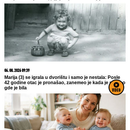
06. 08. 2026 09:39
Marija (3) se igrala u dvorištu i samo je nestala: Posle
42 godine otac je pronašao, zanemeo je kada je saznao
gde je bila
VIDEO