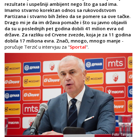
rezultate i uspešniji ambijent nego što ga sad ima.
Imamo stvarno korektan odnos sa rukovodstvom
Partizana i stvarno bih želeo da se pomere sa ove tačke.
Drago mi je da im država pomaže i što su javno objavili
da su u poslednjih pet godina dobili 41 milion evra od
države. Za razliku od Crvene zvezde, koja je za 11 godina
dobila 17 miliona evra. Znači, mnogo, mnogo manje
-
poručuje Terzić u intervjuu za "
Sportal
".
Foto: Tanjug