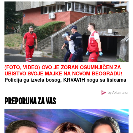
(FOTO, VIDEO) OVO JE ZORAN OSUMNJIČEN ZA
UBISTVO SVOJE MAJKE NA NOVOM BEOGRADU!
Policija ga izvela bosog, KRVAVIH nogu sa lisicama
na rukama, ušao u kola Hitne pomoći
by Aklamator
PREPORUKA ZA VAS