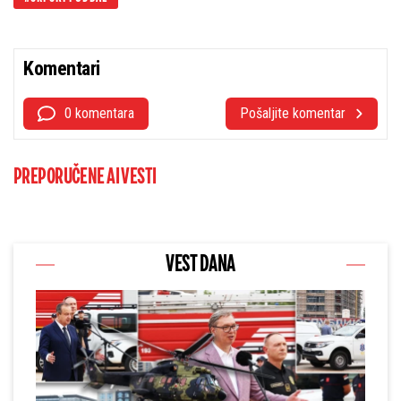
Komentari
0 komentara
Pošaljite komentar
PREPORUČENE AI VESTI
VEST DANA