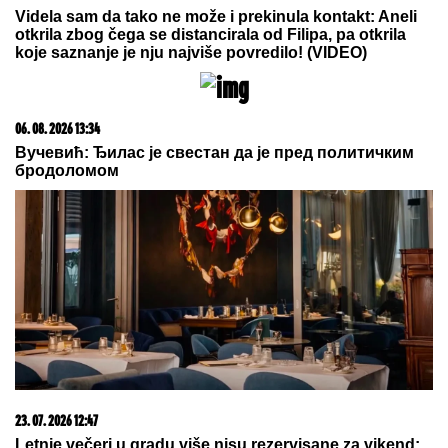
Videla sam da tako ne može i prekinula kontakt: Aneli
otkrila zbog čega se distancirala od Filipa, pa otkrila
koje saznanje je nju najviše povredilo! (VIDEO)
06. 08. 2026 13:34
Вучевић: Ђилас је свестан да је пред политичким
бродоломом
23. 07. 2026 12:47
Letnje večeri u gradu više nisu rezervisane za vikend: