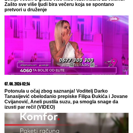
Zašto sve više ljudi bira večeru koja se spontano
pretvori u druženje
07. 08. 2026 02:36
Potonula u očaj zbog saznanja! Voditelj Darko
Tanasijević obelodanio prepiske Filipa Đukića i Jovane
Cvijanović, Aneli pustila suzu, pa smogla snage da
izusti par reči! (VIDEO)