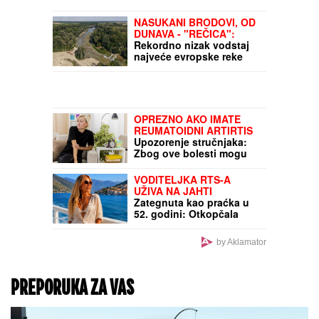
POKRADENI
NASUKANI BRODOVI, OD
DUNAVA - "REČICA":
Rekordno nizak vodstaj
najveće evropske reke
ostavlja posledice u
našoj zemlji (FOTO)
OPREZNO AKO IMATE
REUMATOIDNI ARTIRTIS
Upozorenje stručnjaka:
Zbog ove bolesti mogu
da stradaju i pluća, srce,
oči
VODITELJKA RTS-A
UŽIVA NA JAHTI
Zategnuta kao praćka u
52. godini: Otkopčala
košulju i pokazala zašto
važi za jednu od
by Aklamator
najzgodnijih (Foto)
PREPORUKA ZA VAS