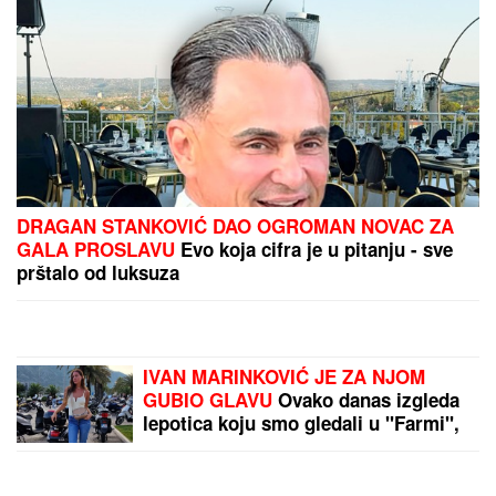
DRAGAN STANKOVIĆ DAO OGROMAN NOVAC ZA
GALA PROSLAVU
Evo koja cifra je u pitanju - sve
prštalo od luksuza
IVAN MARINKOVIĆ JE ZA NJOM
GUBIO GLAVU
Ovako danas izgleda
lepotica koju smo gledali u "Farmi",
bila u vezi i sa pevačem, a porodična
tragedija ju je slomila