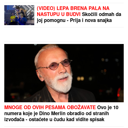
(VIDEO) LEPA BRENA PALA NA
NASTUPU U BUDVI
Skočili odmah da
joj pomognu - Prija i nova snajka
đuskale, a evo šta je Viktor radio
cele noći
MNOGE OD OVIH PESAMA OBOŽAVATE
Ovo je 10
numera koje je Dino Merlin obradio od stranih
izvođača - ostaćete u čudu kad vidite spisak