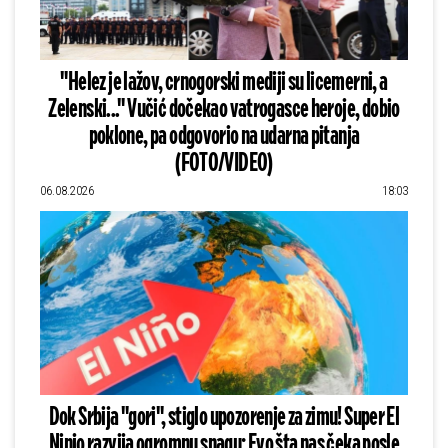
"Helez je lažov, crnogorski mediji su licemerni, a
Zelenski..." Vučić dočekao vatrogasce heroje, dobio
poklone, pa odgovorio na udarna pitanja
(FOTO/VIDEO)
06.08.2026
18:03
Dok Srbija "gori", stiglo upozorenje za zimu! Super El
Ninjo razvija ogromnu snagu: Evo šta nas čeka posle