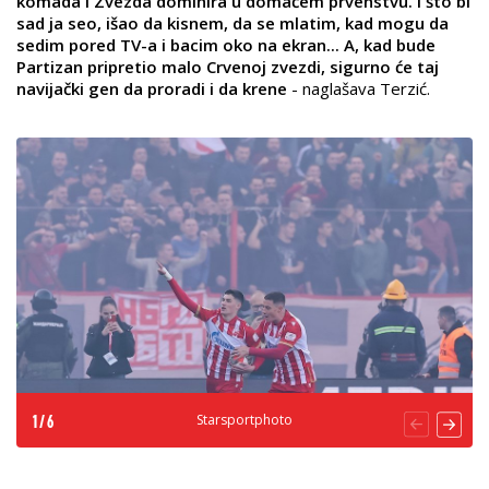
komada i Zvezda dominira u domaćem prvenstvu. I što bi
sad ja seo, išao da kisnem, da se mlatim, kad mogu da
sedim pored TV-a i bacim oko na ekran... A, kad bude
Partizan pripretio malo Crvenoj zvezdi, sigurno će taj
navijački gen da proradi i da krene
- naglašava Terzić.
Starsportphoto
1
/
6