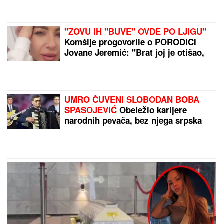
"ZOVU IH "BUVE" OVDE PO LJIGU"
Komšije progovorile o PORODICI
Jovane Jeremić: "Brat joj je otišao,
jer se posvađao sa roditeljima"
UMRO ČUVENI SLOBODAN BOBA
SPASOJEVIĆ
Obeležio karijere
narodnih pevača, bez njega srpska
kafana ne bi bila ista