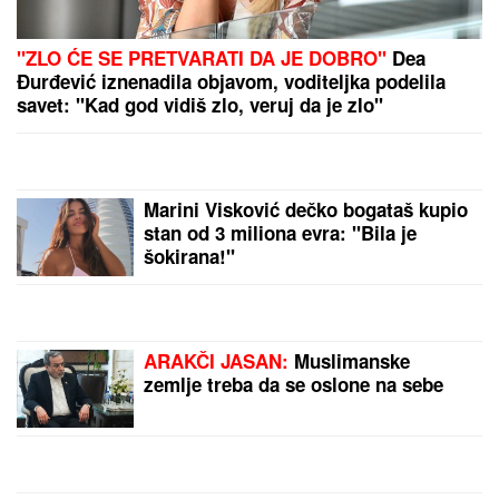
"ZATO JE I BIVŠI"
Jovana Jeremić se uskoro udaje
za Tigra, a OVO je razlog zbog kojeg se razvela od
prvog muža: "Htela sam više i bolje"
BORA SANTANA IMA OZBILJAN
BIZNIS ZA KOJI SE MALO ZNA
Pored rijalitija i voditeljstva novac
mu kaplje i od ovog posla: "Ljudi mi
dolaze svakodnevno"
(VIDEO) PRIŠAO JE ŽENI SA LEĐA I
POVUKAO JE ZA VRAT
Tinejdžer
(19) otimao lančiće po Novom Sadu,
a onda je usledio ŠOK