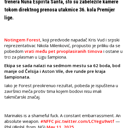
trenera Nuna Espirita Santa, što su zabeležile kamere
tokom direktnog prenosa utakmice 36. kola Premijer
lige.
Notingem Forest
, koji predvode napadač Kris Vud i srpski
reprezentativac Nikola Milenković, propustio je priliku da se
pobedom
vrati među pet prvoplasiranih timova
i ostane u
trci za plasman u Ligu šampiona.
Ekipa se sada nalazi na sedmom mestu sa 62 boda, bod
manje od Čelsija i Aston Vile, dve runde pre kraja
šampionata.
Iako je Forest preokrenuo rezultat, pobeda je ispuštena u
završnici meča protiv tima kojem bodovi nisu imali
takmičarski značaj.
Marinakis is a shameful fuck. A constant embarrassment. An
absolute weapon.
#NFFC
pic.twitter.com/LCYegu9wtf
—
Phil (@phil_from_NG)
May 11, 2025