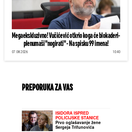
Megaekskluzivno! Vučićević otkrio koga će blokaderi-
plenumaši "nogirati" - Na spisku 99 imena!
07.08.2026
10:40
PREPORUKA ZA VAS