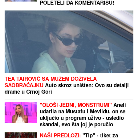
Pili smo pivo i išli u diskoteke: Šok
priznanje čuvenog tenisera
"JEŽIM SE OD TOGA"
Voditeljka brutalno o pevaču