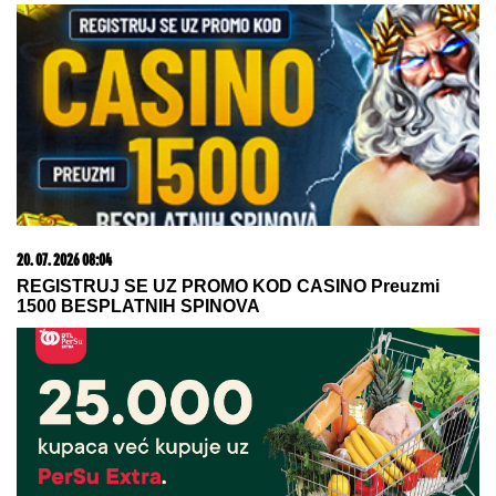
03. 08. 2026 13:23
Hibrid broj 1 koji osvaja Evropu, sada po specijalnoj
akcijskoj ceni od 19.990€ do 31.8.
09. 07. 2026 09:20
Komfor po meri klijenata: nova linija paketa ALTA
banke