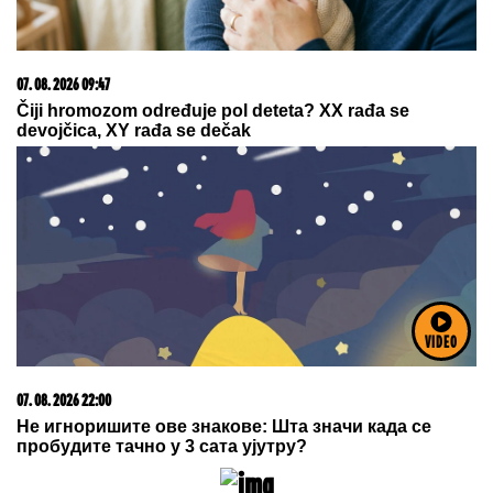
08. 08. 2026 05:40
Ovo će razbesneti "delije": Vildoza stigao u Beograd i
prvi put obukao opremu Partizana
VIDEO
06. 08. 2026 09:39