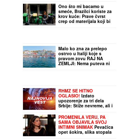
ISIDORA ISPRED
POLICIJSKE STANICE
Prvo oglašavanje žene
Sergeja Trifunovića
nakon što su ZVALI
NADLEŽNE zbog nje:
Ono što mi bacamo u
"Samo zato sam došla"
smeće, Brazilci koriste za
krov kuće: Prave čvrst
crep od materijala koji bi
završio na deponiji