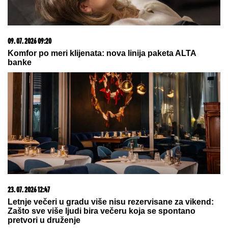
08. 08. 2026 05:24
Burnu noć u Beogradu obeležila tri udesa: Četvoro
lakše povređeno