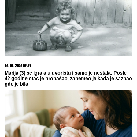
20. 07. 2026 08:04
REGISTRUJ SE UZ PROMO KOD CASINO Preuzmi
1500 BESPLATNIH SPINOVA
03. 08. 2026 07:31
25.000 kupaca već kupuje uz PerSu Extra. A ti? Saznaj
više