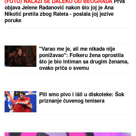
ISIDORA ISPRED POLICIJSKE STANICE
Prvo
oglašavanje žene Sergeja Trifunovića nakon što su
ZVALI NADLEŽNE zbog nje: "Samo zato sam došla"
Tatjana ima NAJJAČU VAGINU na
svetu! Godinama ubacivala drvene i
metalne kugle u telo, pa intimnim
mišićima podigla 14 kilograma i
postala globalno poznata
LANČANI SUDAR NA GAZELI
Jedna
osoba odmah prevezena u bolnicu,
stvaraju se gužve