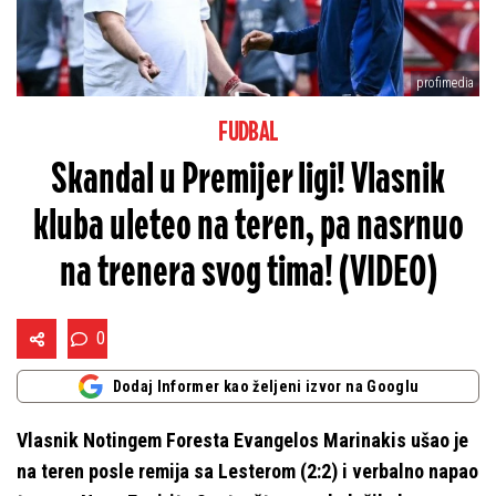
profimedia
FUDBAL
Skandal u Premijer ligi! Vlasnik
kluba uleteo na teren, pa nasrnuo
na trenera svog tima! (VIDEO)
0
Dodaj Informer kao željeni izvor na Googlu
Vlasnik Notingem Foresta Evangelos Marinakis ušao je
na teren posle remija sa Lesterom (2:2) i verbalno napao