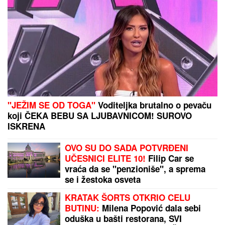
(FOTO) NALAZI SE DALEKO OD BEOGRADA
Prva
objava Jelene Radanović nakon što joj je Ana
Nikolić pretila zbog Raleta - poslala joj jezive
poruke
"Varao me je, ali me nikada nije
ponižavao": Folkeru žena oprostila
što je bio intiman sa drugim ženama,
ovako priča o svemu