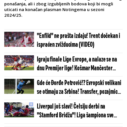
ponašanja, ali i zbog izgubljenih bodova koji bi mogli
uticati na konačan plasman Notingema u sezoni
2024/25.
"Enfild" ne prašta izdaju! Trent dočekan i
ispraćen zvižducima (VIDEO)
Igraju finale Lige Evrope, a nalaze se na
dnu Premijer lige! Košmar Mančester
junajteda i Totenhema se nastavlja
Gde će Đorđe Petrović!? Evropski velikani
se otimaju za Srbina! Transfer, pozajmica
ili nova šansa u Čelsiju!?
Liverpul još slavi! Čelsiju derbi na
"Stamford Bridžu"! Liga šampiona sve
bliže!