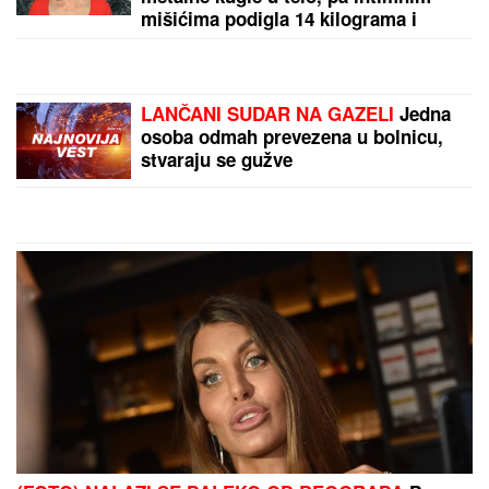
DAN ZA KUPOVINU KOLA, TELEFONA,
KOMPJUTERA
Astro savet za subotu 8. avgust:Uran
pravi dobre aspekte - Evo kojim znacima donosi
novac i ljubav
by Aklamator
PREPORUKA ZA VAS