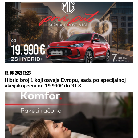
06. 08. 2026 07:08
Evo u kojim banjama važi vaučer od 10.000 dinara -
kompletan spisak destinacija u Srbiji
08. 08. 2026 05:38
SRBIJA NA UDARU PLjUSKOVA SA GRMLjAVINOM:
Ovi delovi zemlje prvi na udadru