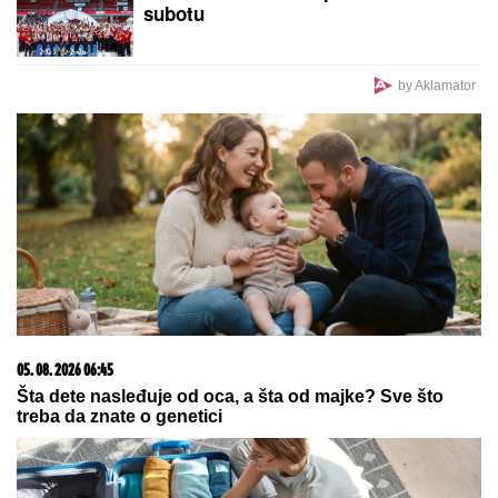
koji ČEKA BEBU SA LJUBAVNICOM! SUROVO
ISKRENA
OVO SU DO SADA POTVRĐENI
UČESNICI ELITE 10!
Filip Car se
vraća da se "penzioniše", a sprema
se i žestoka osveta
KRATAK ŠORTS OTKRIO CELU
BUTINU:
Milena Popović dala sebi
oduška u bašti restorana, SVI
POLETELI DA KOMENTARIŠU!
(FOTO)