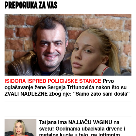
Povećanje vodostaja za Dunav beznačajno, borba sa
sušom se nastavlja
(VIDEO) SPECIJALCI GA JURE PO DVORIŠTU I
IMANJU! U
Valjevu uhapšen begunac za kojim je bila
raspisana potraga: Objavljen dramatičan snimak
akcije