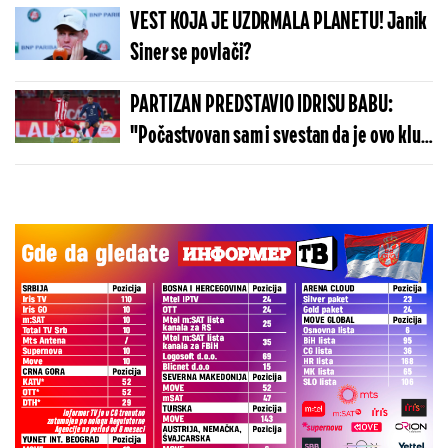
VEST KOJA JE UZDRMALA PLANETU! Janik
Siner se povlači?
PARTIZAN PREDSTAVIO IDRISU BABU:
"Počastvovan sam i svestan da je ovo klub
sa velikom istorijom"