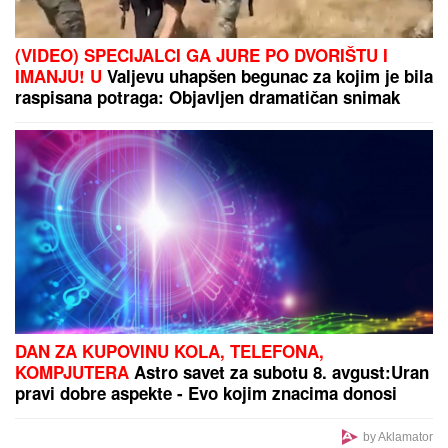
U SMEDEREVU
Ovako su otkrili čak pola tona
marihuane u ilegalnoj laboratoriji: Uhapšeno 6
osoba (FOTO, VIDEO)
Brat i snajka Teodore Džehverović
pazarili luks stan u Dubaiju: "Plan
nam je bio potpuno drugačiji, ali..."
SLABA VAJDA OD BLAGOG RASTA REKE: