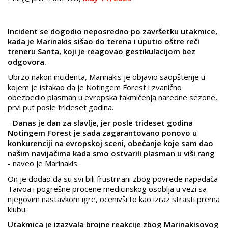
Incident se dogodio neposredno po završetku utakmice,
kada je Marinakis sišao do terena i uputio oštre reči
treneru Santa, koji je reagovao gestikulacijom bez
odgovora.
Ubrzo nakon incidenta, Marinakis je objavio saopštenje u
kojem je istakao da je Notingem Forest i zvanično
obezbedio plasman u evropska takmičenja naredne sezone,
prvi put posle trideset godina.
-
Danas je dan za slavlje, jer posle trideset godina
Notingem Forest je sada zagarantovano ponovo u
konkurenciji na evropskoj sceni, obećanje koje sam dao
našim navijačima kada smo ostvarili plasman u viši rang
- naveo je Marinakis.
On je dodao da su svi bili frustrirani zbog povrede napadača
Taivoa i pogrešne procene medicinskog osoblja u vezi sa
njegovim nastavkom igre, ocenivši to kao izraz strasti prema
klubu.
Utakmica je izazvala brojne reakcije zbog Marinakisovog