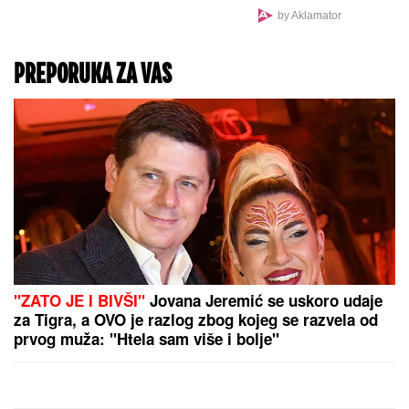
Malo ko zna za prelepo
ostrvo u Italiji koje s
pravom zovu RAJ NA
ZEMLJI: Nema puteva ni
mobilnog signala,
godinama se čeka na
sobu u jedinom hotelu