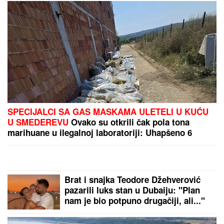
"ZLO ĆE SE PRETVARATI DA JE DOBRO"
Dea
Đurđević iznenadila objavom, voditeljka podelila
savet: "Kad god vidiš zlo, veruj da je zlo"
Marini Visković dečko bogataš kupio
stan od 3 miliona evra: "Bila je