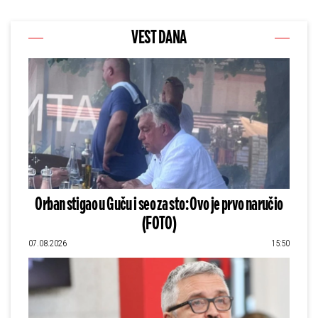
VEST DANA
Orban stigao u Guču i seo za sto: Ovo je prvo naručio
(FOTO)
07.08.2026
15:50