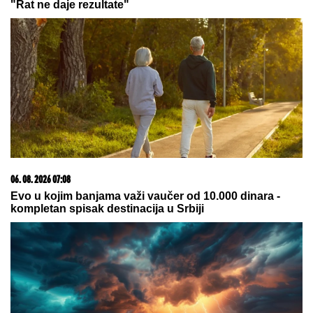
07. 08. 2026 09:14
Сазнања „Политике”: Црна Гора следећа у војном
савезу Загреба, Тиране и Приштине
05. 08. 2026 14:12
Koliko visoku temperaturu ljudsko telo može da izdrži?