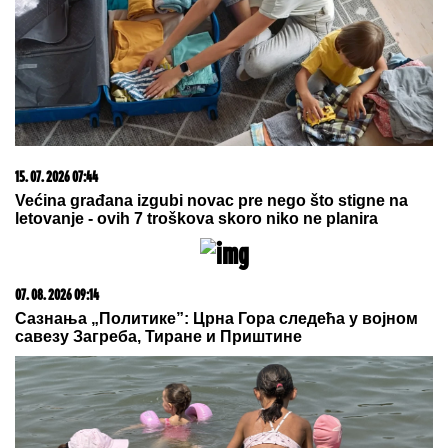
TEA TAIROVIĆ SA MUŽEM DOŽIVELA
SAOBRAĆAJKU
Auto skroz uništen: Ovo su detalji
drame u Crnoj Gori
"OLOŠI JEDNI, MONSTRUMI"
Aneli
udarila na Mustafu i Mevlidu, on se
uključio u program uživo - usledio
skandal, evo šta joj je poručio
Asminov otac
NAŠI PREDLOZI:
"Tip" - tiket za
subotu
by Aklamator