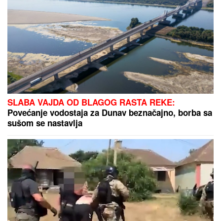
šokirana!"
ARAKČI JASAN:
Muslimanske
zemlje treba da se oslone na sebe
SPECIJALCI SA GAS MASKAMA ULETELI U KUĆU