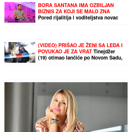
RHMZ SE HITNO
OGLASIO!
Izdato
upozorenje za tri dela
Srbije: Stiže nevreme, ali i
OPASNI OLUJNI UDARI
PROMENILA VERU, PA
SAMA OBJAVILA SVOJ
INTIMNI SNIMAK
Pevačica
opet šokira, slika stopala
u KESAMA: "Mažem
ovčiju mast"
by Aklamator
PREPORUKA ZA VAS