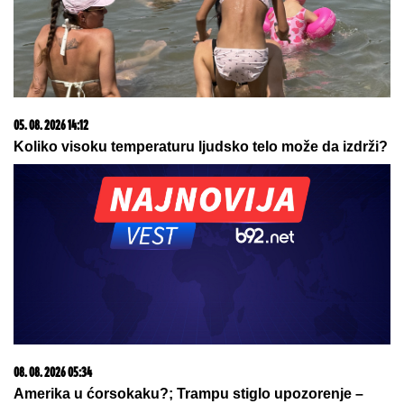
05. 08. 2026 06:45
Šta dete nasleđuje od oca, a šta od majke? Sve što
treba da znate o genetici
15. 07. 2026 07:44
Većina građana izgubi novac pre nego što stigne na
letovanje - ovih 7 troškova skoro niko ne planira