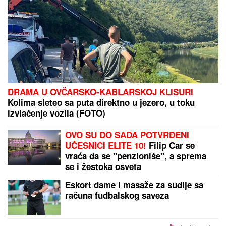
DRAMA U OVČARSKO-KABLARSKOJ KLISURI
Kolima sleteo sa puta direktno u jezero, u toku
izvlačenje vozila (FOTO)
OVO SU DO SADA POTVRĐENI
UČESNICI ELITE 10!
Filip Car se
vraća da se "penzioniše", a sprema
se i žestoka osveta
Eskort dame i masaže za sudije sa
računa fudbalskog saveza