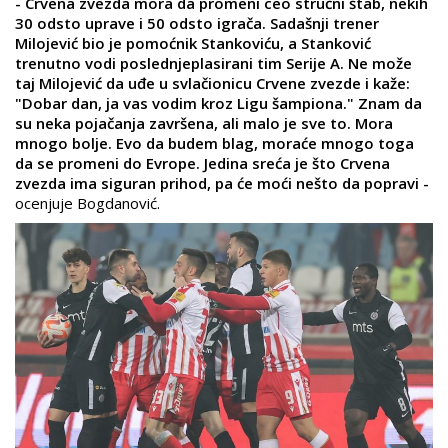
- Crvena zvezda mora da promeni ceo stručni štab, nekih
30 odsto uprave i 50 odsto igrača. Sadašnji trener
Milojević bio je pomoćnik Stankoviću, a Stanković
trenutno vodi poslednjeplasirani tim Serije A. Ne može
taj Milojević da uđe u svlačionicu Crvene zvezde i kaže:
"Dobar dan, ja vas vodim kroz Ligu šampiona." Znam da
su neka pojačanja završena, ali malo je sve to. Mora
mnogo bolje. Evo da budem blag, moraće mnogo toga
da se promeni do Evrope. Jedina sreća je što Crvena
zvezda ima siguran prihod, pa će moći nešto da popravi -
ocenjuje Bogdanović.