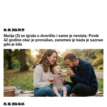
06. 08. 2026 09:39
Marija (3) se igrala u dvorištu i samo je nestala: Posle
42 godine otac je pronašao, zanemeo je kada je saznao
gde je bila
05. 08. 2026 06:45