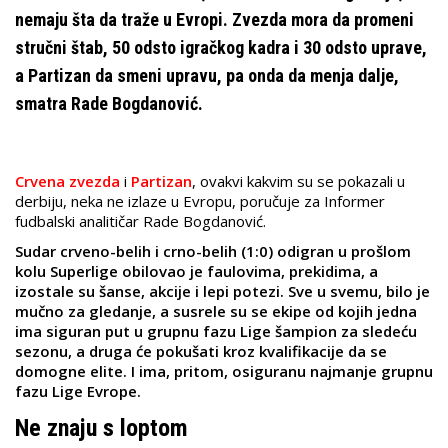
nemaju šta da traže u Evropi. Zvezda mora da promeni
stručni štab, 50 odsto igračkog kadra i 30 odsto uprave,
a Partizan da smeni upravu, pa onda da menja dalje,
smatra Rade Bogdanović.
Crvena zvezda
i
Partizan
, ovakvi kakvim su se pokazali u
derbiju, neka ne izlaze u Evropu, poručuje za Informer
fudbalski analitičar Rade Bogdanović.
Sudar crveno-belih i crno-belih (1:0) odigran u prošlom
kolu Superlige obilovao je faulovima, prekidima, a
izostale su šanse, akcije i lepi potezi. Sve u svemu, bilo je
mučno za gledanje, a susrele su se ekipe od kojih jedna
ima siguran put u grupnu fazu Lige šampion za sledeću
sezonu, a druga će pokušati kroz kvalifikacije da se
domogne elite. I ima, pritom, osiguranu najmanje grupnu
fazu Lige Evrope.
Ne znaju s loptom