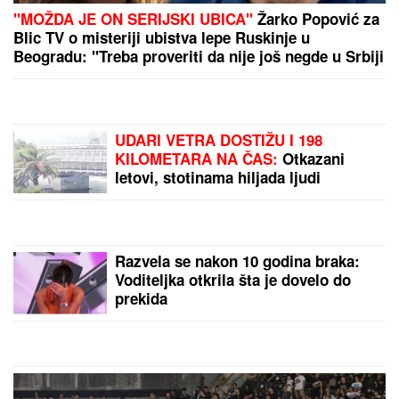
"MOŽDA JE ON SERIJSKI UBICA"
Žarko Popović za
Blic TV o misteriji ubistva lepe Ruskinje u
Beogradu: "Treba proveriti da nije još negde u Srbiji
napravio neko ZLO"
UDARI VETRA DOSTIŽU I 198
KILOMETARA NA ČAS:
Otkazani
letovi, stotinama hiljada ljudi
naređena hitna evakuacija zbog
"Delfina" (VIDEO)
Razvela se nakon 10 godina braka:
Voditeljka otkrila šta je dovelo do
prekida