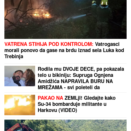
VATRENA STIHIJA POD KONTROLOM:
Vatrogasci
morali ponovo da gase na brdu iznad sela Luka kod
Trebinja
Rodila mu DVOJE DECE, pa pokazala
telo u bikiniju: Supruga Ognjena
Amidžića NAPRAVILA BURU NA
MREŽAMA - svi poleteli da
komentarišu! (FOTO)
PAKAO NA
ZEMLjI! Gledajte kako
Su-34 bombarduje militante u
Harkovu (VIDEO)