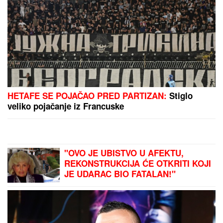
HETAFE SE POJAČAO PRED PARTIZAN:
Stiglo
veliko pojačanje iz Francuske
"OVO JE UBISTVO U AFEKTU,
REKONSTRUKCIJA ĆE OTKRITI KOJI
JE UDARAC BIO FATALAN!"
Stručnjaci o zločinu na Novom
Beogradu: Da li je tragedija mogla
biti sprečena?