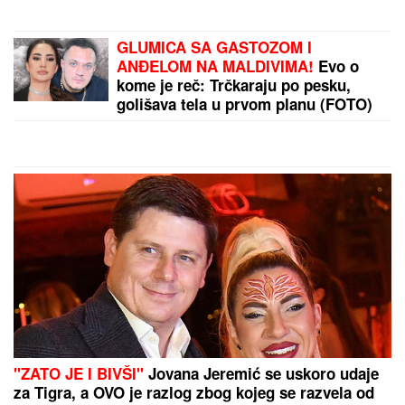
GLUMICA SA GASTOZOM I
ANĐELOM NA MALDIVIMA!
Evo o
kome je reč: Trčkaraju po pesku,
golišava tela u prvom planu (FOTO)
"ZATO JE I BIVŠI"
Jovana Jeremić se uskoro udaje
za Tigra, a OVO je razlog zbog kojeg se razvela od