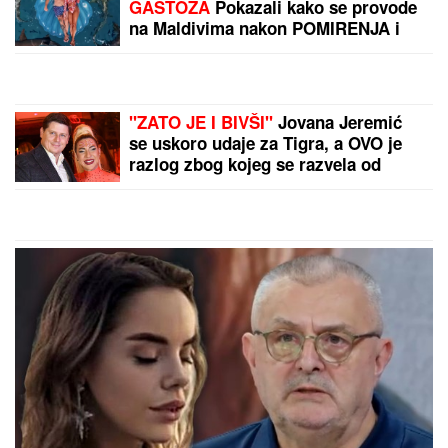
GASTOZA
Pokazali kako se provode
na Maldivima nakon POMIRENJA i
pred njen ulazak u "Elitu 10" -
komentari samo pljušte (VIDEO)
"ZATO JE I BIVŠI"
Jovana Jeremić
se uskoro udaje za Tigra, a OVO je
razlog zbog kojeg se razvela od
prvog muža: "Htela sam više i bolje"