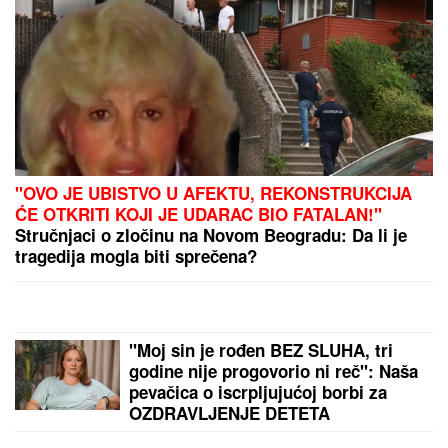
"OVO JE UBISTVO U AFEKTU, REKONSTRUKCIJA
ĆE OTKRITI KOJI JE UDARAC BIO FATALAN!"
Stručnjaci o zločinu na Novom Beogradu: Da li je
tragedija mogla biti sprečena?
"Moj sin je rođen BEZ SLUHA, tri
godine nije progovorio ni reč": Naša
pevačica o iscrpljujućoj borbi za
OZDRAVLJENJE DETETA