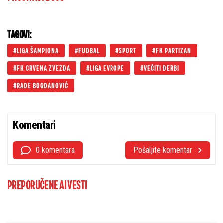
TAGOVI:
LIGA ŠAMPIONA
FUDBAL
SPORT
FK PARTIZAN
FK CRVENA ZVEZDA
LIGA EVROPE
VEČITI DERBI
RADE BOGDANOVIĆ
Komentari
0 komentara
Pošaljite komentar
PREPORUČENE AI VESTI