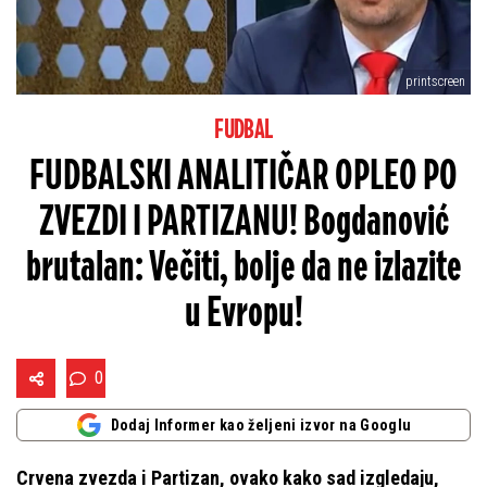
printscreen
FUDBAL
FUDBALSKI ANALITIČAR OPLEO PO
ZVEZDI I PARTIZANU! Bogdanović
brutalan: Večiti, bolje da ne izlazite
u Evropu!
0
Dodaj Informer kao željeni izvor na Googlu
Crvena zvezda i Partizan, ovako kako sad izgledaju,