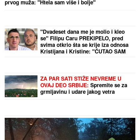
prvog muža: "Htela sam više i bolje"
"Dvadeset dana me je molio i kleo
se" Filipu Caru PREKIPELO, pred
svima otkrio šta se krije iza odnosa
Kristijana i Kristine: "ĆUTAO SAM
PET GODINA"
ZA PAR SATI STIŽE NEVREME U
OVAJ DEO SRBIJE:
Spremite se za
grmljavinu i udare jakog vetra