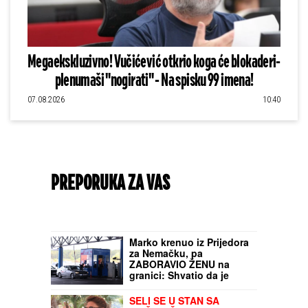
Megaekskluzivno! Vučićević otkrio koga će blokaderi-
plenumaši "nogirati" - Na spisku 99 imena!
07.08.2026
10:40
PREPORUKA ZA VAS
Marko krenuo iz Prijedora
za Nemačku, pa
ZABORAVIO ŽENU na
granici: Shvatio da je
nema tek posle nekoliko
kilometara
SELI SE U STAN SA