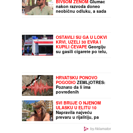
BIVŠOM ŽENOM
Glumac
nakon razvoda doneo
neobičnu odluku, a sada
pokazao kako napreduju
renovacije:
"Nadgledanje"
OSTAVILI SU GA U LOKVI
KRVI, UZELI 30 EVRA I
KUPILI ĆEVAPE
Georgiju
su gasili cigarete po telu,
crtali svastike i davili ga,
a evo kako su ga
MALOLETNICI namamili u
JEZIVU ZAMKU
HRVATSKU PONOVO
POGODIO
ZEMLjOTRES:
Poznato da li ima
povređenih
SVI BRUJE O NJENOM
ULASKU U ELITU 10
Napravila najveću
prevaru u rijalitiju, pa
nestala iz Srbije: Kuća u
kojoj je živela napuštena,
by Aklamator
a jedna stvar zapala za