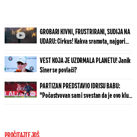
GROBARI KIVNI, FRUSTRIRANI, SUDIJA NA
UDARU: Cirkus! Kakva sramota, najgori
sudija... Ruglo sporta
VEST KOJA JE UZDRMALA PLANETU! Janik
Siner se povlači?
PARTIZAN PREDSTAVIO IDRISU BABU:
"Počastvovan sam i svestan da je ovo klub
sa velikom istorijom"
PROČITAJTE JOŠ