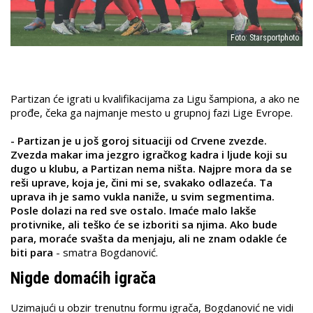
Foto: Starsportphoto
Partizan će igrati u kvalifikacijama za Ligu šampiona, a ako ne
prođe, čeka ga najmanje mesto u grupnoj fazi Lige Evrope.
- Partizan je u još goroj situaciji od Crvene zvezde.
Zvezda makar ima jezgro igračkog kadra i ljude koji su
dugo u klubu, a Partizan nema ništa. Najpre mora da se
reši uprave, koja je, čini mi se, svakako odlazeća. Ta
uprava ih je samo vukla naniže, u svim segmentima.
Posle dolazi na red sve ostalo. Imaće malo lakše
protivnike, ali teško će se izboriti sa njima. Ako bude
para, moraće svašta da menjaju, ali ne znam odakle će
biti para
- smatra Bogdanović.
Nigde domaćih igrača
Uzimajući u obzir trenutnu formu igrača, Bogdanović ne vidi