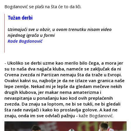
Bogdanović se plaši na šta će to da liči.
Tužan derbi
Uzimajući sve u obzir, u ovom trenutku nisam video
nijednog igrača u formi
Rade Bogdanović
-
Ukoliko se derbi uzme kao merilo bilo čega, a mora jer
su to naša dva najjača kluba, nameće se zaključak da ni
Crvena zvezda ni Partizan nemaju šta da traže u Evropi.
Ovakvi kakvi su, najbolje je da ne izlaze van granica naše
lepe zemlje. Nekad mi je lepše da gledam mečeve nekih
drugih klubova, jer makar nema amaterizma i
nevaspitanja u ponašanju kao kod ovih preplaćenih
zvezda. Da znaju sa loptom, ne bi se tukli, ne bi gledali
šta rade navijači i kako ko proslavlja golove. A kad ne
znaju, onda im sve odvlači pažnju -
kaže Bogdanović.