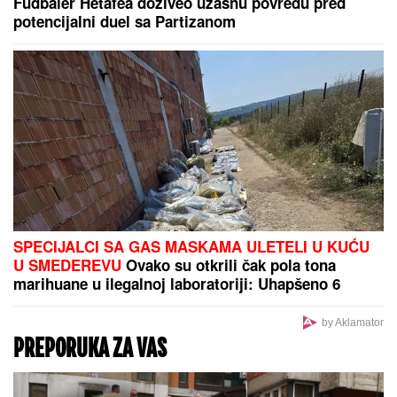
Fudbaler Hetafea doživeo užasnu povredu pred
potencijalni duel sa Partizanom
SPECIJALCI SA GAS MASKAMA ULETELI U KUĆU
U SMEDEREVU
Ovako su otkrili čak pola tona
marihuane u ilegalnoj laboratoriji: Uhapšeno 6
osoba (FOTO, VIDEO)
by Aklamator
PREPORUKA ZA VAS