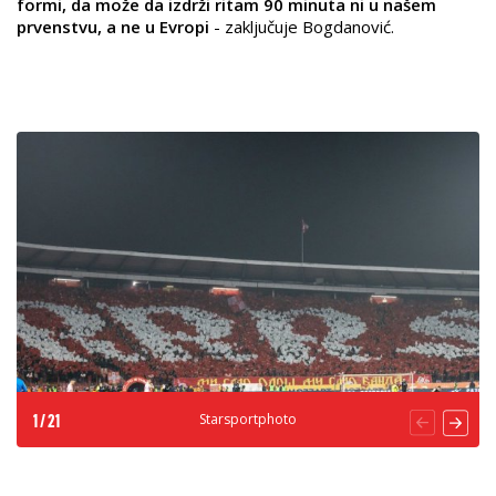
formi, da može da izdrži ritam 90 minuta ni u našem
prvenstvu, a ne u Evropi
- zaključuje Bogdanović.
Starsportphoto
1
/
21