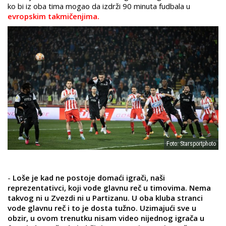
ko bi iz oba tima mogao da izdrži 90 minuta fudbala u
evropskim takmičenjima.
Foto: Starsportphoto
-
Loše je kad ne postoje domaći igrači, naši
reprezentativci, koji vode glavnu reč u timovima. Nema
takvog ni u Zvezdi ni u Partizanu. U oba kluba stranci
vode glavnu reč i to je dosta tužno. Uzimajući sve u
obzir, u ovom trenutku nisam video nijednog igrača u