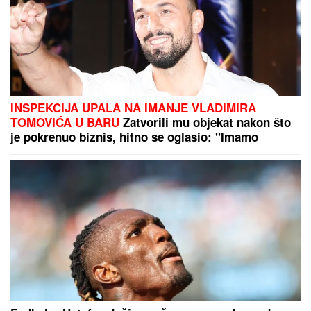
INSPEKCIJA UPALA NA IMANJE VLADIMIRA
TOMOVIĆA U BARU
Zatvorili mu objekat nakon što
je pokrenuo biznis, hitno se oglasio: "Imamo
zabranu"