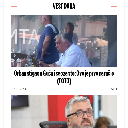
VEST DANA
Orban stigao u Guču i seo za sto: Ovo je prvo naručio
(FOTO)
07.08.2026
15:50