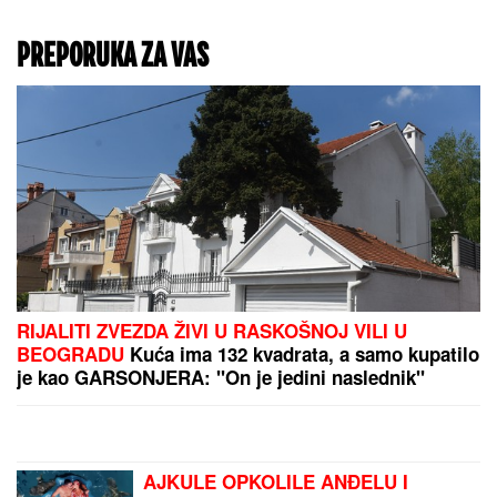
oko pratiocima
PREPORUKA ZA VAS
RIJALITI ZVEZDA ŽIVI U RASKOŠNOJ VILI U
BEOGRADU
Kuća ima 132 kvadrata, a samo kupatilo
je kao GARSONJERA: "On je jedini naslednik"
AJKULE OPKOLILE ANĐELU I