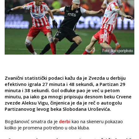
Foto: Starsportphoto
Zvanični statistički podaci kažu da je Zvezda u derbiju
efektivno igrala 27 minuta i 48 sekundi, a Partizan 29
minuta i 38 sekundi. Gol odluke pao je već u petom
minutu, pa iako ga mnogi pripisuju desnom beku Crvene
zvezde Aleksu Vigu, činjenica je da je reč o autogolu
Partizanovog levog beka Slobodana Uroševića.
Bogdanović smatra da je
derbi
kao na skeneru pokazao
koliko je promena potrebno u oba kluba.