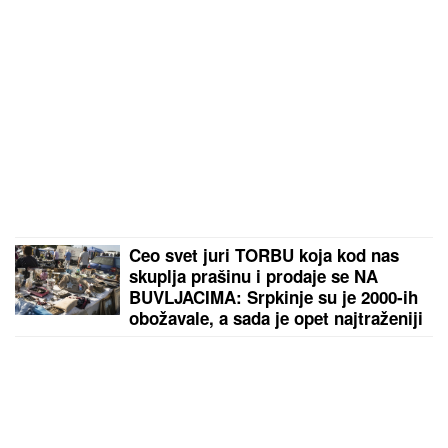
Ceo svet juri TORBU koja kod nas
skuplja prašinu i prodaje se NA
BUVLJACIMA: Srpkinje su je 2000-ih
obožavale, a sada je opet najtraženiji
komad!