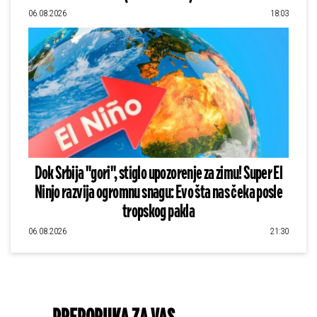
06.08.2026
18:03
Dok Srbija "gori", stiglo upozorenje za zimu! Super El
Ninjo razvija ogromnu snagu: Evo šta nas čeka posle
tropskog pakla
06.08.2026
21:30