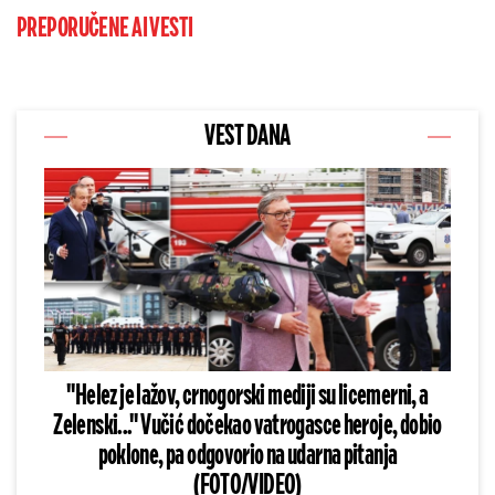
PREPORUČENE AI VESTI
VEST DANA
"Helez je lažov, crnogorski mediji su licemerni, a
Zelenski..." Vučić dočekao vatrogasce heroje, dobio
poklone, pa odgovorio na udarna pitanja
(FOTO/VIDEO)