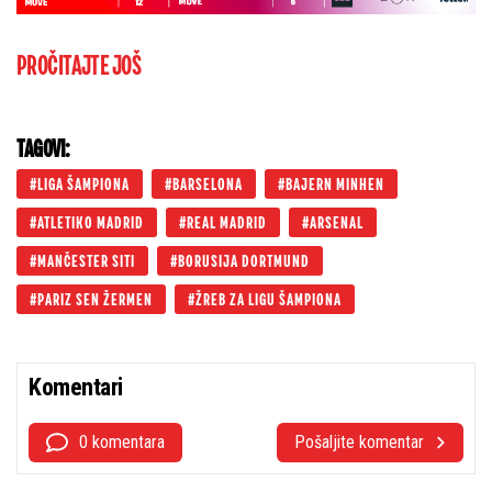
PROČITAJTE JOŠ
TAGOVI:
LIGA ŠAMPIONA
BARSELONA
BAJERN MINHEN
ATLETIKO MADRID
REAL MADRID
ARSENAL
MANČESTER SITI
BORUSIJA DORTMUND
PARIZ SEN ŽERMEN
ŽREB ZA LIGU ŠAMPIONA
Komentari
0 komentara
Pošaljite komentar