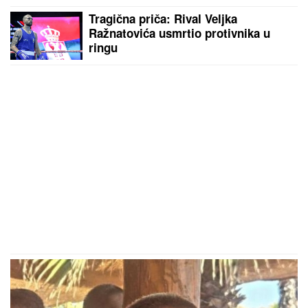
Tragična priča: Rival Veljka
Ražnatovića usmrtio protivnika u
ringu