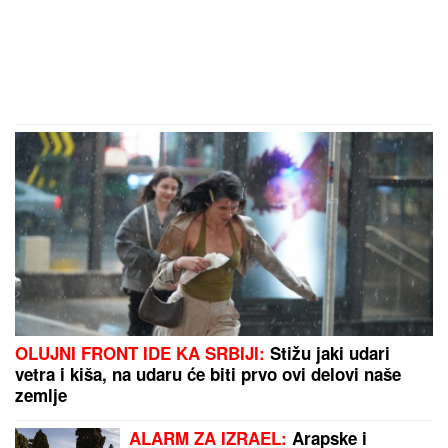
OLUJNI FRONT IDE KA SRBIJI:
Stižu jaki udari
vetra i kiša, na udaru će biti prvo ovi delovi naše
zemlje
ALARM ZA IZRAEL:
Arapske i