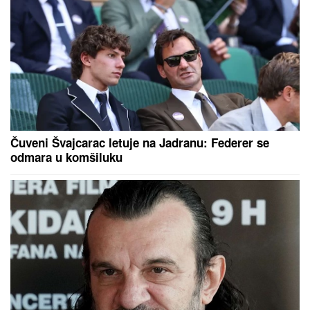
Čuveni Švajcarac letuje na Jadranu: Federer se
odmara u komšiluku