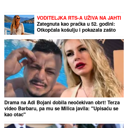
VODITELJKA RTS-A UŽIVA NA JAHTI
Zategnuta kao praćka u 52. godini:
Otkopčala košulju i pokazala zašto
važi za jednu od najzgodnijih (Foto)
Drama na Adi Bojani dobila neočekivan obrt! Terza
video Barbaru, pa mu se Milica javila: "Upisaću se
kao otac"