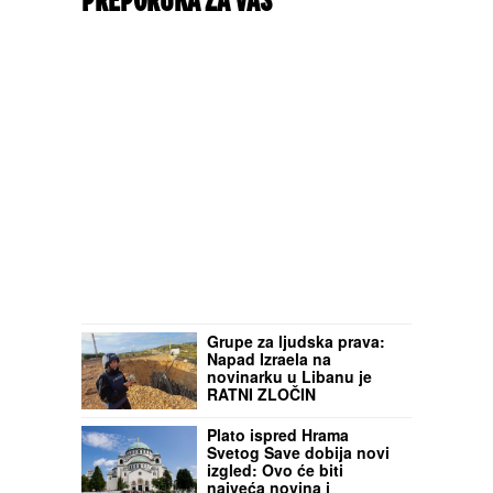
PREPORUKA ZA VAS
Grupe za ljudska prava:
Napad Izraela na
novinarku u Libanu je
RATNI ZLOČIN
Plato ispred Hrama
Svetog Save dobija novi
izgled: Ovo će biti
najveća novina i