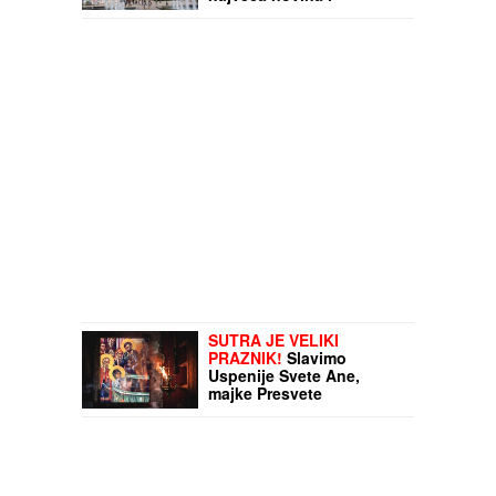
oduševiće sve
SUTRA JE VELIKI
PRAZNIK!
Slavimo
Uspenije Svete Ane,
majke Presvete
Bogorodice!