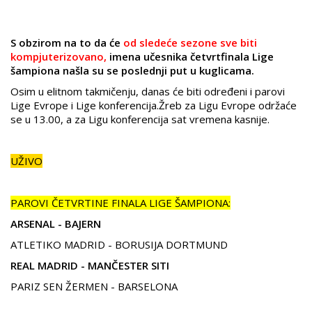
S obzirom na to da će
od sledeće sezone sve biti
kompjuterizovano,
imena učesnika četvrtfinala Lige
šampiona našla su se poslednji put u kuglicama.
Osim u elitnom takmičenju, danas će biti određeni i parovi
Lige Evrope i Lige konferencija.Žreb za Ligu Evrope održaće
se u 13.00, a za Ligu konferencija sat vremena kasnije.
UŽIVO
PAROVI ČETVRTINE FINALA LIGE ŠAMPIONA:
ARSENAL - BAJERN
ATLETIKO MADRID - BORUSIJA DORTMUND
REAL MADRID - MANČESTER SITI
PARIZ SEN ŽERMEN - BARSELONA