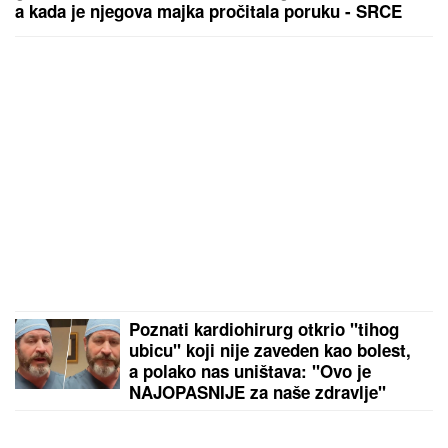
a kada je njegova majka pročitala poruku - SRCE
JOJ JE PUKLO
Poznati kardiohirurg otkrio "tihog
ubicu" koji nije zaveden kao bolest,
a polako nas uništava: "Ovo je
NAJOPASNIJE za naše zdravlje"