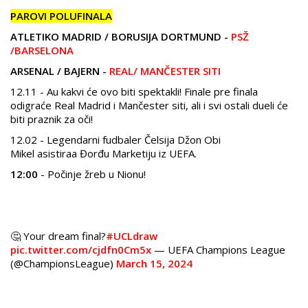
PAROVI POLUFINALA
ATLETIKO MADRID / BORUSIJA DORTMUND -
PSŽ
/BARSELONA
ARSENAL / BAJERN -
REAL/ MANČESTER SITI
12.11 - Au kakvi će ovo biti spektakli! Finale pre finala
odigraće Real Madrid i Mančester siti, ali i svi ostali dueli će
biti praznik za oči!
12.02 - Legendarni fudbaler Čelsija Džon Obi
Mikel asistiraa Đorđu Marketiju iz UEFA.
12:00
- Počinje žreb u Nionu!
🤔 Your dream final?
#UCLdraw
pic.twitter.com/cjdfn0Cm5x
— UEFA Champions League
(@ChampionsLeague)
March 15, 2024