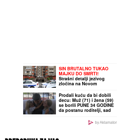
SIN BRUTALNO TUKAO
MAJKU DO SMRTI!
Strašni detalji jezivog
zločina na Novom
Beogradu: Nakon ubistva
pokušao da skoči sa
Prodali kuću da bi dobili
terase!
decu: Muž (71) i žena (59)
se borili PUNE 34 GODINE
da postanu roditelji, sad
imaju dve prelepe
bliznakinje (VIDEO)
by Aklamator