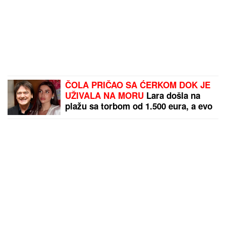
ČOLA PRIČAO SA ĆERKOM DOK JE
UŽIVALA NA MORU
Lara došla na
plažu sa torbom od 1.500 eura, a evo
kako je reagovala na poziv oca