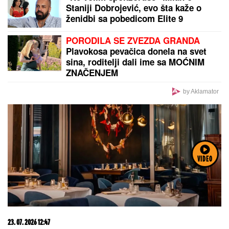
Staniji Dobrojević, evo šta kaže o
ženidbi sa pobedicom Elite 9
PORODILA SE ZVEZDA GRANDA
Plavokosa pevačica donela na svet
sina, roditelji dali ime sa MOĆNIM
ZNAČENJEM
by Aklamator
VIDEO
23. 07. 2026 12:47