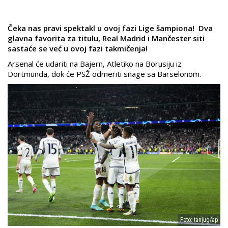
Čeka nas pravi spektakl u ovoj fazi Lige šampiona! Dva
glavna favorita za titulu, Real Madrid i Mančester siti
sastaće se već u ovoj fazi takmičenja!
Arsenal će udariti na Bajern, Atletiko na Borusiju iz
Dortmunda, dok će PSŽ odmeriti snage sa Barselonom.
Foto: tanjug/ap