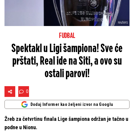
reuters
FUDBAL
Spektakl u Ligi šampiona! Sve će
prštati, Real ide na Siti, a ovo su
ostali parovi!
0
Dodaj Informer kao željeni izvor na Googlu
Žreb za četvrtinu finala Lige šampiona održan je tačno u
podne u Nionu.