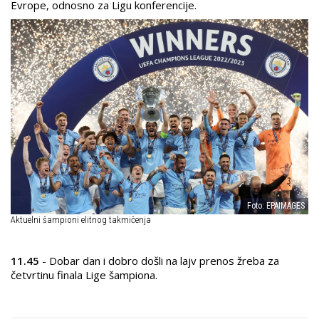
Evrope, odnosno za Ligu konferencije.
Foto: EPAIMAGES
Aktuelni šampioni elitnog takmičenja
11.45
- Dobar dan i dobro došli na lajv prenos žreba za
četvrtinu finala Lige šampiona.