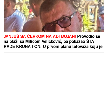
JANJUŠ SA ĆERKOM NA ADI BOJANI
Provodio se
na plaži sa Milicom Veličković, pa pokazao ŠTA
RADE KRUNA I ON: U prvom planu tetovaža koju je
posvetio naslednici (FOTO)