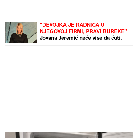
"DEVOJKA JE RADNICA U
NJEGOVOJ FIRMI, PRAVI BUREKE"
Jovana Jeremić neće više da ćuti,
progovorila o Draganu Stankoviću i
veridbi: "Poklanjam mu titulu bivšeg
dečka JJ"