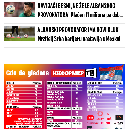
NAVIJAČI BESNI, NE ŽELE ALBANSKOG
PROVOKATORA! Plaćen 11 miliona pa dobio
brutalnu poruku
ALBANSKI PROVOKATOR IMA NOVI KLUB!
Mrzitelj Srba karijeru nastavlja u Moskvi