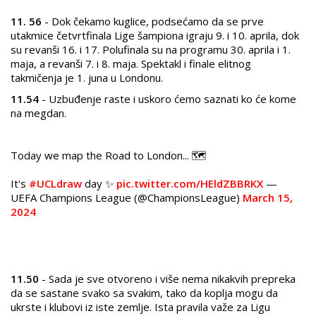
11. 56
- Dok čekamo kuglice, podsećamo da se prve
utakmice četvrtfinala Lige šampiona igraju 9. i 10. aprila, dok
su revanši 16. i 17. Polufinala su na programu 30. aprila i 1.
maja, a revanši 7. i 8. maja. Spektakl i finale elitnog
takmičenja je 1. juna u Londonu.
11.54
- Uzbuđenje raste i uskoro ćemo saznati ko će kome
na megdan.
Today we map the Road to London... 🗺️
It's
#UCLdraw
day ✨
pic.twitter.com/HEldZBBRKX
—
UEFA Champions League (@ChampionsLeague)
March 15,
2024
11.50
- Sada je sve otvoreno i više nema nikakvih prepreka
da se sastane svako sa svakim, tako da koplja mogu da
ukrste i klubovi iz iste zemlje. Ista pravila važe za Ligu