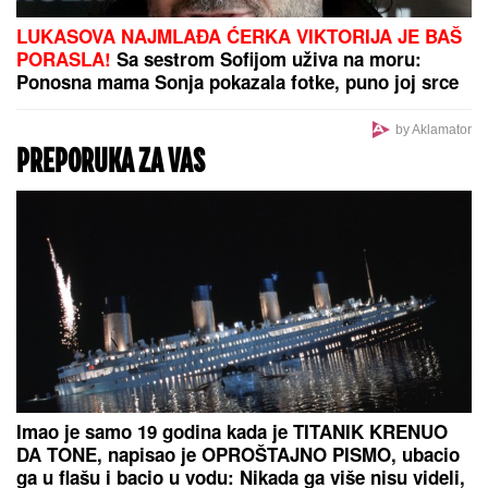
LUKASOVA NAJMLAĐA ĆERKA VIKTORIJA JE BAŠ
PORASLA!
Sa sestrom Sofijom uživa na moru:
Ponosna mama Sonja pokazala fotke, puno joj srce
by Aklamator
PREPORUKA ZA VAS
Imao je samo 19 godina kada je TITANIK KRENUO
DA TONE, napisao je OPROŠTAJNO PISMO, ubacio
ga u flašu i bacio u vodu: Nikada ga više nisu videli,