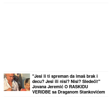
"Jesi li ti spreman da imaš brak i
decu? Jesi ili nisi? Nisi? Sledeći!"
Jovana Jeremić O RASKIDU
VERIDBE sa Draganom Stankovićem
- VIŠE NE PONAVLJA ISTE GREŠKE!