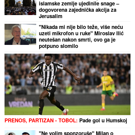
islamske zemlje ujedinile snage –
dogovorena zajednička akcija za
Jerusalim
"Nikada mi nije bilo teže, više neću
uzeti mikrofon u ruke" Miroslav Ilić
neutešan nakon smrti, ovo ga je
potpuno slomilo
PRENOS, PARTIZAN - TOBOL:
Pade gol u Humskoj
''Ne volim sponzoruše'' Milan o