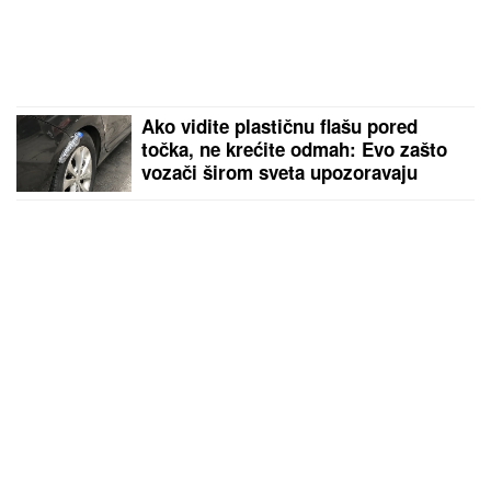
Ako vidite plastičnu flašu pored
točka, ne krećite odmah: Evo zašto
vozači širom sveta upozoravaju
jedni druge!