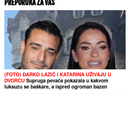
PREPORUKA ZA VAS
(FOTO) DARKO LAZIĆ I KATARINA UŽIVAJU U
DVORCU
Supruga pevača pokazala u kakvom
luksuzu se baškare, a ispred ogroman bazen