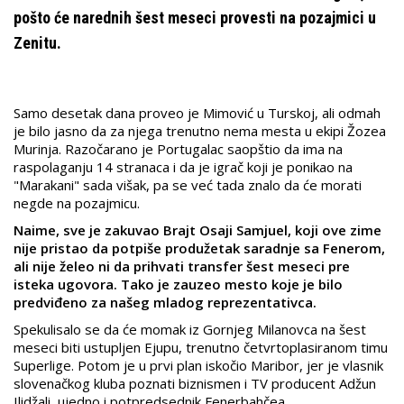
pošto će narednih šest meseci provesti na pozajmici u
Zenitu.
Samo desetak dana proveo je Mimović u Turskoj, ali odmah
je bilo jasno da za njega trenutno nema mesta u ekipi Žozea
Murinja. Razočarano je Portugalac saopštio da ima na
raspolaganju 14 stranaca i da je igrač koji je ponikao na
"Marakani" sada višak, pa se već tada znalo da će morati
negde na pozajmicu.
Naime, sve je zakuvao Brajt Osaji Samjuel, koji ove zime
nije pristao da potpiše produžetak saradnje sa Fenerom,
ali nije želeo ni da prihvati transfer šest meseci pre
isteka ugovora. Tako je zauzeo mesto koje je bilo
predviđeno za našeg mladog reprezentativca.
Spekulisalo se da će momak iz Gornjeg Milanovca na šest
meseci biti ustupljen Ejupu, trenutno četvrtoplasiranom timu
Superlige. Potom je u prvi plan iskočio Maribor, jer je vlasnik
slovenačkog kluba poznati biznismen i TV producent Adžun
Ilidžali, ujedno i potpredsednik Fenerbahčea.