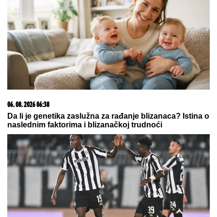
06. 08. 2026 09:39
Marija (3) se igrala u dvorištu i samo je nestala: Posle
42 godine otac je pronašao, zanemeo je kada je saznao
gde je bila
05. 08. 2026 15:45
Сазнања „Политике”: Ко је поставио замку
Митрополиту Методију у Горњем Заостру