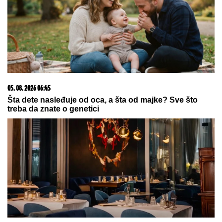
Anđeline Džoli: Tvrdila da je imala 50
operacija, a istina je šokirala
milione!
PODIGNUTA OPTUŽNICA PROTIV MAJKE (50) I
SINA (20)
Planirali ubistvo Luke Bojovića?! Nađen
arsenal oružja, otkriven i PAKLENI PLAN koji su
skovali
Tragična priča: Rival Veljka
Ražnatovića usmrtio protivnika u