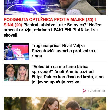
VELIKA RADOST U DOMU:
Pevačica se porodila i na
svet donela sina, a njegovo ime ima posebno
značenje
Srbin dobio kaznu u Grčkoj, pa
nastao haos: Jedni tvrde "ne plaćaj",
drugi upozoravaju na ozbiljne
posledice!
Svi su verovali da se unakazila zbog