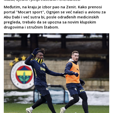
Međutim, na kraju je izbor pao na Zenit. Kako prenosi
portal "Mocart sport", Ognjen se već nalazi u avionu za
Abu Dabi i već sutra bi, posle odrađenih medicinskih
pregleda, trebalo da se upozna sa novim klupskim
drugovima i stručnim štabom.