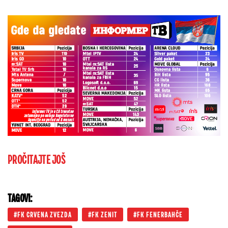
PROČITAJTE JOŠ
TAGOVI:
FK CRVENA ZVEZDA
FK ZENIT
FK FENERBAHČE