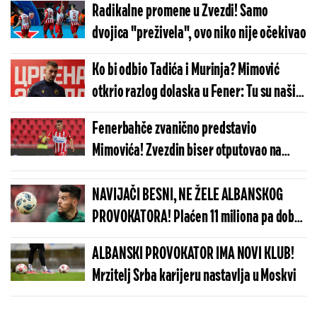
Radikalne promene u Zvezdi! Samo
dvojica "preživela", ovo niko nije očekivao
Ko bi odbio Tadića i Murinja? Mimović
otkrio razlog dolaska u Fener: Tu su naši
ljudi, doneo sam pravu odluku!
Fenerbahče zvanično predstavio
Mimovića! Zvezdin biser otputovao na
lekarske preglede! (FOTO)
NAVIJAČI BESNI, NE ŽELE ALBANSKOG
PROVOKATORA! Plaćen 11 miliona pa dobio
brutalnu poruku
ALBANSKI PROVOKATOR IMA NOVI KLUB!
Mrzitelj Srba karijeru nastavlja u Moskvi