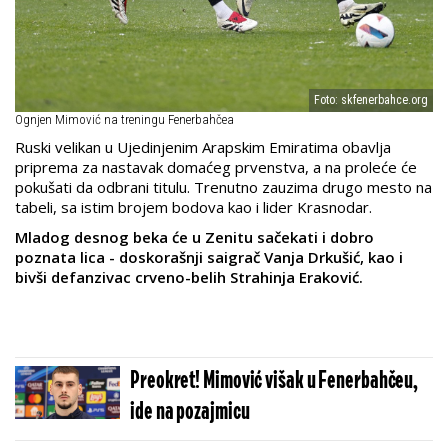
Foto: skfenerbahce.org
Ognjen Mimović na treningu Fenerbahčea
Ruski velikan u Ujedinjenim Arapskim Emiratima obavlja
priprema za nastavak domaćeg prvenstva, a na proleće će
pokušati da odbrani titulu. Trenutno zauzima drugo mesto na
tabeli, sa istim brojem bodova kao i lider Krasnodar.
Mladog desnog beka će u Zenitu sačekati i dobro
poznata lica - doskorašnji saigrač Vanja Drkušić, kao i
bivši defanzivac crveno-belih Strahinja Eraković.
Preokret! Mimović višak u Fenerbahčeu,
ide na pozajmicu