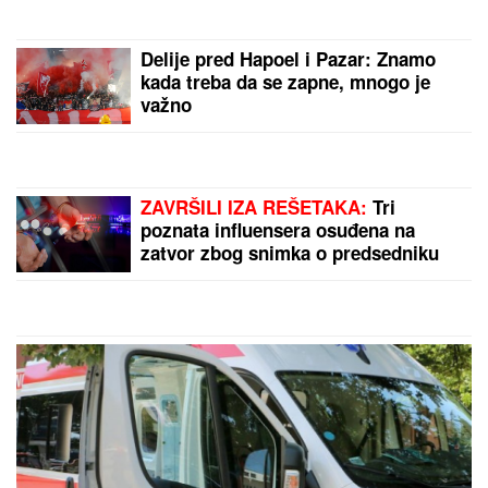
Drama u Prištini: Sve vrvi od policije
SKANDAL U ISTANBULU!
Emina
Jahović pokradena za 50.000 EVRA:
Nasela na prevaru devojke iz Crne
Gore
NINA BADRIĆ SE SLIKA U
KUPAĆEM NA STENAMA
Napunila
54 godine i mami poglede na
čuvenom ostrvu (FOTO)