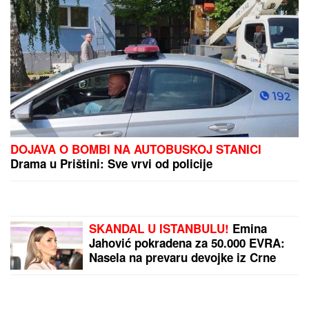
Evo koliko je Dragan
zapravo stariji od
verenice Aleksandre!
Jovana Jeremić žestoko
oplela, ko bi rekao da je
ovolika razlika?
Ruskinje uvek stavljaju
DUGME U ZAMRZIVAČ
pre odlaska na odmor: