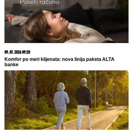
23. 07. 2026 12:47
Letnje večeri u gradu više nisu rezervisane za vikend:
Zašto sve više ljudi bira večeru koja se spontano
pretvori u druženje