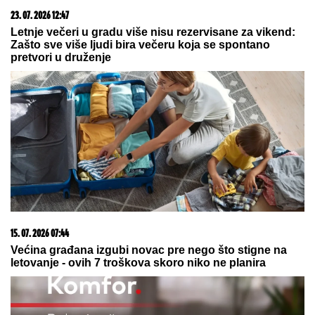
ringu
"Voleo bih da me tamo lavica
sprovede!" Aneli Ahmić beži od
Filipa Đukića kao đavo od krsta, a on
joj javno upućuje pozive
by Aklamator
05. 08. 2026 06:45
Šta dete nasleđuje od oca, a šta od majke? Sve što
treba da znate o genetici