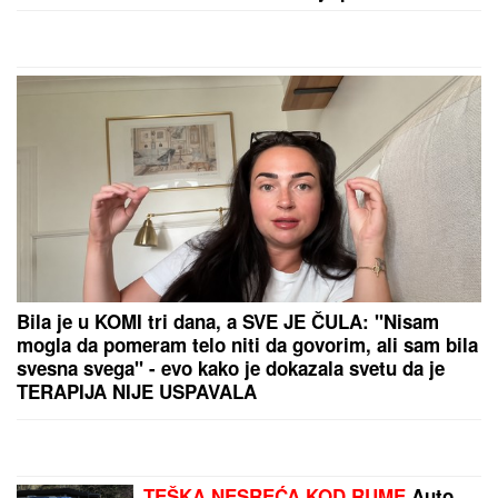
by Aklamator
PREPORUKA ZA VAS
"DEVOJKA JE RADNICA U NJEGOVOJ FIRMI, PRAVI
BUREKE"
Jovana Jeremić neće više da ćuti,
progovorila o Draganu Stankoviću i veridbi:
"Poklanjam mu titulu bivšeg dečka JJ"