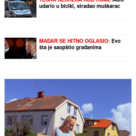
U Severnoj Koreji ULOŠCI SU
ZABRANJENI, a žene tokom
menstruacije mogu da koriste SAMO
JEDNU alternativnu opciju -
zastrašujuća pravila u svetu Kim
Džong Una
LUKASOVA NAJMLAĐA ĆERKA
VIKTORIJA JE BAŠ PORASLA!
Sa
sestrom Sofijom uživa na moru:
Ponosna mama Sonja pokazala
fotke, puno joj srce