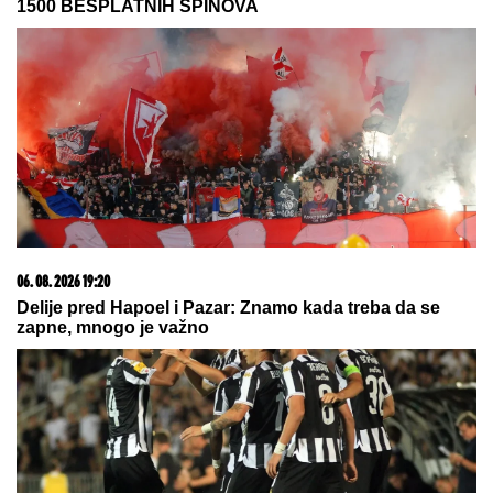
06. 08. 2026 20:04
Povlači se Janik Siner? Italijani plasirali šokantnu vest!
05. 08. 2026 14:12
Koliko visoku temperaturu ljudsko telo može da izdrži?