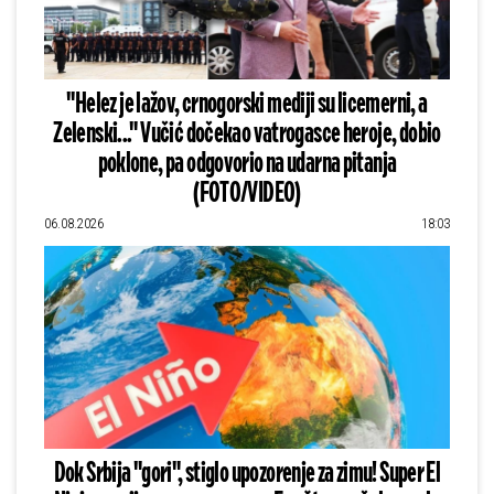
"Helez je lažov, crnogorski mediji su licemerni, a
Zelenski..." Vučić dočekao vatrogasce heroje, dobio
poklone, pa odgovorio na udarna pitanja
(FOTO/VIDEO)
06.08.2026
18:03
Dok Srbija "gori", stiglo upozorenje za zimu! Super El