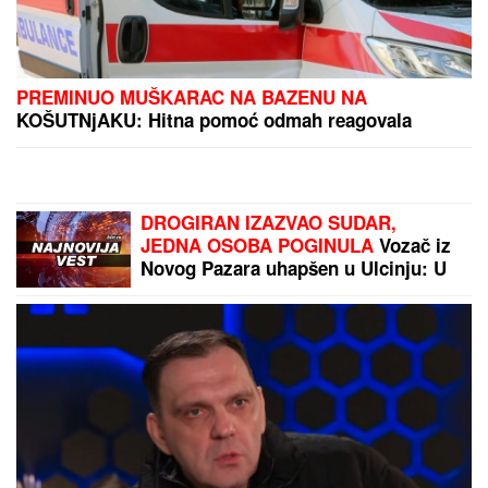
MNOGE OD OVIH PESAMA OBOŽAVATE
Ovo je 10
numera koje je Dino Merlin "ukrao" od stranih
izvođača - ostaćete u čudu kad vidite spisak
Delije pred Hapoel i Pazar: Znamo
kada treba da se zapne, mnogo je
važno
ZAVRŠILI IZA REŠETAKA:
Tri
poznata influensera osuđena na