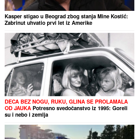
zatvor zbog snimka o predsedniku
PREMINUO MUŠKARAC NA BAZENU NA
KOŠUTNjAKU: Hitna pomoć odmah reagovala
DROGIRAN IZAZVAO SUDAR,