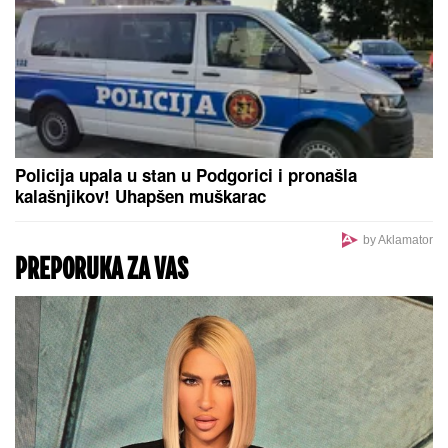
JEDNA OSOBA POGINULA
Vozač iz
Novog Pazara uhapšen u Ulcinju: U
nesreći dvoje povređeno
Kasper stigao u Beograd zbog stanja Mine Kostić:
Zabrinut uhvatio prvi let iz Amerike