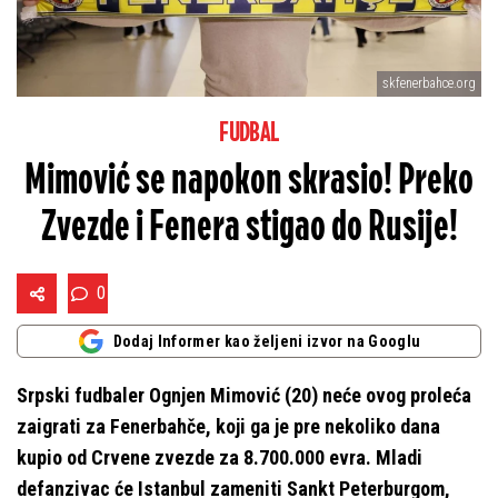
skfenerbahce.org
FUDBAL
Mimović se napokon skrasio! Preko
Zvezde i Fenera stigao do Rusije!
0
Dodaj Informer kao željeni izvor na Googlu
Srpski fudbaler Ognjen Mimović (20) neće ovog proleća
zaigrati za Fenerbahče, koji ga je pre nekoliko dana
kupio od Crvene zvezde za 8.700.000 evra. Mladi
defanzivac će Istanbul zameniti Sankt Peterburgom,