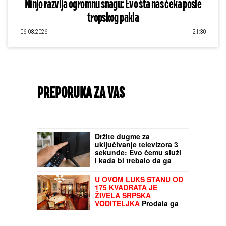
Ninjo razvija ogromnu snagu: Evo šta nas čeka posle
tropskog pakla
06.08.2026
21:30
PREPORUKA ZA VAS