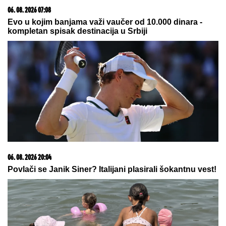
15. 07. 2026 07:44
Većina građana izgubi novac pre nego što stigne na
letovanje - ovih 7 troškova skoro niko ne planira
09. 07. 2026 09:20
Komfor po meri klijenata: nova linija paketa ALTA
banke