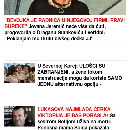
DECA BEZ NOGU, RUKU, GLINA SE PROLAMALA
OD JAUKA
Potresno svedočanstvo iz 1995: Goreli
su i nebo i zemlja
Policija upala u stan u Podgorici i pronašla
kalašnjikov! Uhapšen muškarac