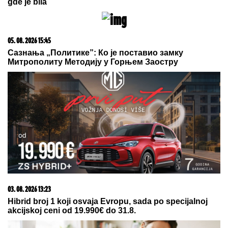
06. 08. 2026 19:20
Delije pred Hapoel i Pazar: Znamo kada treba da se
zapne, mnogo je važno
06. 08. 2026 19:38
Partizan - Tobol: Sek se iskupio i pogodio za vođstvo
crno-belih!