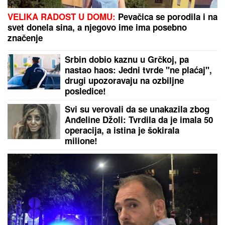
Bila je u KOMI tri dana, a SVE JE ČULA: "Nisam
mogla da pomeram telo niti da govorim, ali sam bila
svesna svega" - evo kako je dokazala svetu da je
TERAPIJA NIJE USPAVALA
TEŠKA NESREĆA KOD RUME
Auto
udario u bicikl, stradao muškarac
MAĐAR SE HITNO OGLASIO:
Evo
šta je saopštio građanima