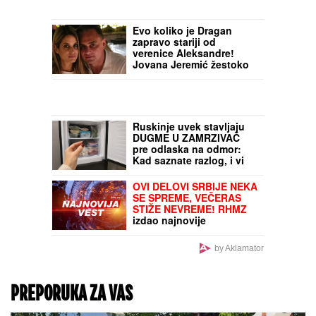
Držite dugme za
uključivanje televizora 3
sekunde: Evo čemu služi
i kada bi trebalo da ga
koristite
U OVOM LUKS STANU OD
175 KVADRATA JE
ŽIVELA SRPSKA
VODITELJKA
Prodala ga
za POLA MILIONA evra,
pa iz centra Beograda
otišla na Voždovac:
"Odluku donela na
brzinu"