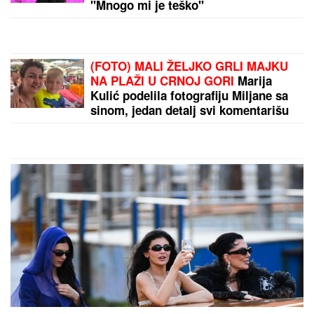
"Teror traje 15 godina" Pevačica ponovo brutalno
pretučena: "Manijaci će me osakatiti"
by Aklamator
PREPORUKA ZA VAS