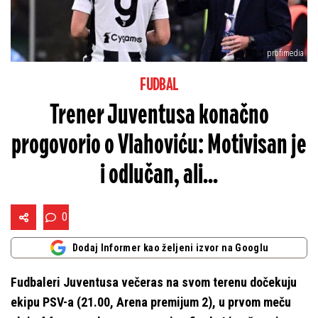
profimedia
FUDBAL
Trener Juventusa konačno
progovorio o Vlahoviću: Motivisan je
i odlučan, ali...
0
Dodaj Informer kao željeni izvor na Googlu
Fudbaleri Juventusa večeras na svom terenu dočekuju
ekipu PSV-a (21.00, Arena premijum 2), u prvom meču