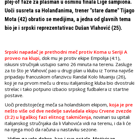
plej-of faze za plasman u osminu finala Lige šampiona.
Uoči susreta sa Holanđanima, trener "stare dame" Tijago
Mota (42) obratio se medijima, a jedna od glavnih tema
bio je i srpski reprezentativac Dušan Vlahović (25).
Srpski napadač je prethodni meč protiv Koma u Seriji A
proveo na klupi
, dok mu je protiv ekipe Empolija (4:1),
iskusni stručnjak ustupio samo 26 minuta na terenu. Zasluge
za to što je Vlahović pao u drugi plan u klubu iz Torina najviše
pripadaju francuskom ofanzivcu Randal Kolo Muaniju (26),
koji je na prvom meču u dresu italijanskog kluba bio dvostruki
strelac i tako potpuno izbacio srpskog fudbalera iz startne
postave.
Uoči predstojećeg meča sa holandskom ekipom,
koja je pre
nešto više od dve nedelje savladala ekipu Crvene zvezde
(3:2) u ligaškoj fazi elitnog takmičenja
, novinari su upitali
italijanskog stručnjaka da li Vlahovića vidi na terenu, i da li će
na njega moći da računa u nastavku sezone.
-
Vidim ga vrlo dobro, kao i sve ostale. Motivisan,