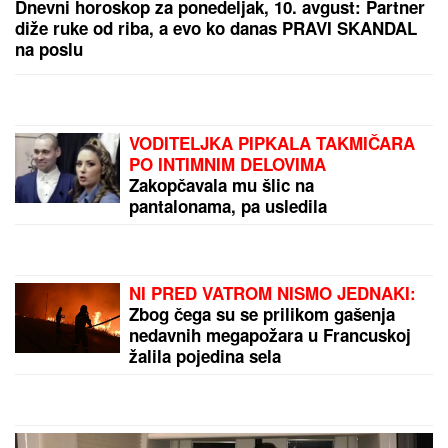
TEŠKO JE POVREĐENA!
Najnoviji detalji ubadanja
tinejdžerke (18) u samom centru Beograda: Oglasili
se iz Hitne pomoći
HAOS U EMISIJI!
Gledateljka se
GUŠILA U SUZAMA zbog Maje
Marinković, jecala na sav glas:
"Mnogo mi je teško"
(FOTO) MALI ŽELJKO GRLI MAJKU
NA PLAŽI U CRNOJ GORI
Marija
Kulić podelila fotografiju Miljane sa
sinom, jedan detalj svi komentarišu