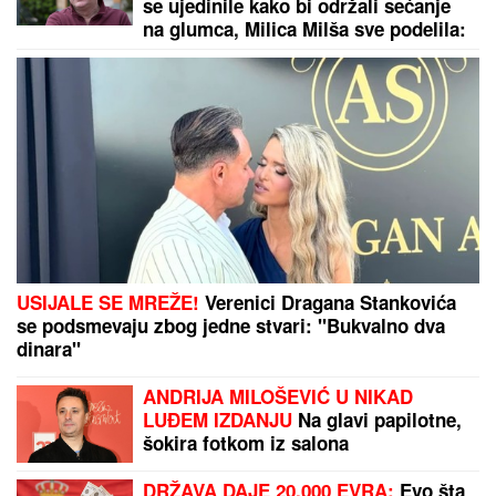
neprijatnost: " Zanimljivo je kada
voditeljka odradi još neke stvari"
NI PRED VATROM NISMO JEDNAKI:
Zbog čega su se prilikom gašenja
nedavnih megapožara u Francuskoj
žalila pojedina sela
Venčali se Georgina i Ronaldo? Stotine ljudi se