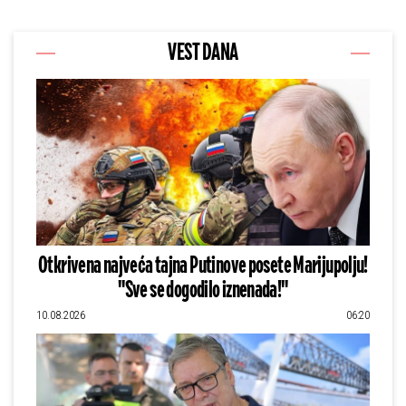
VEST DANA
Otkrivena najveća tajna Putinove posete Marijupolju!
"Sve se dogodilo iznenada!"
10.08.2026
06:20