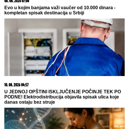
10. 08. 2026 05:24
Vučićev geopolitički šah-mat; Srbija sačuvala prijatelje
na svim stranama i osigurala mir u burnim vremenima
15. 07. 2026 07:44
Većina građana izgubi novac pre nego što stigne na
letovanje - ovih 7 troškova skoro niko ne planira