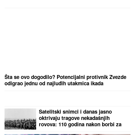
KRAVATU
Poznati prošetali crvenim
tepihom, pa usledio vatromet: Gala
Videnović nakon mnogo vremena u
javnosti (Video)
PEVAČICA SPAKOVALA KOFERE I OTIŠLA IZ
BEOGRADA
Odmara na luks destinaciji gde noć
košta papreno: "Sa 34 godine zavolela pesak"
Evo zbog čega Luka Vujović i Anita