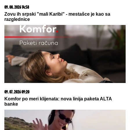
20. 07. 2026 08:04
REGISTRUJ SE UZ PROMO KOD CASINO Preuzmi
1500 BESPLATNIH SPINOVA
05. 08. 2026 06:45
Šta dete nasleđuje od oca, a šta od majke? Sve što
treba da znate o genetici