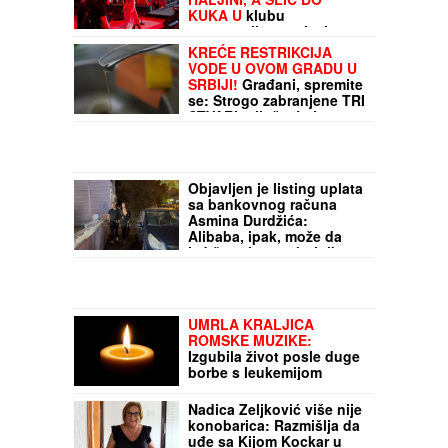
CECA RAŽNATOVIĆ U
MOĆNOJ KORSET
HALJINI, A ŠLIC DO
KUKA U
klubu
raspametila sve! Izula se,
pa PEVALA BOSA - Sve
KREĆE RESTRIKCIJA
se orilo (VIDEO)
VODE U OVOM GRADU U
SRBIJI!
Građani, spremite
se: Strogo zabranjene TRI
STVARI, pljuštaće i
kazne!