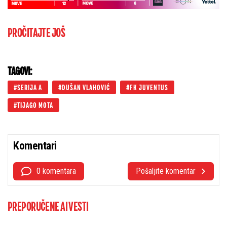
PROČITAJTE JOŠ
TAGOVI:
SERIJA A
DUŠAN VLAHOVIĆ
FK JUVENTUS
TIJAGO MOTA
Komentari
0 komentara
Pošaljite komentar
PREPORUČENE AI VESTI