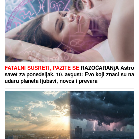
Stanojlović NE MOGU DA SE
VENČAJU U sve umešana njegova
bivša žena: "Mora da dođe u
Beograd"
(VIDEO) VELJKO I BOGDANA
KRSTARE REKOM
Brutalno izdanje
Cecine snajke nakon 3 porođaja: Oko
njih raj, a njene vitke noge
oduzimaju dah