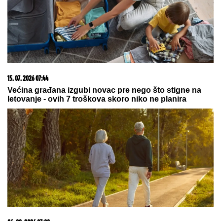
23. 07. 2026 12:47
Letnje večeri u gradu više nisu rezervisane za vikend:
Zašto sve više ljudi bira večeru koja se spontano
pretvori u druženje