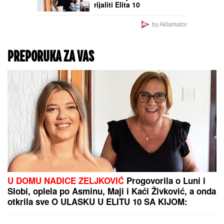
Objavljen je listing uplata
sa bankovnog računa
Asmina Durdžića:
Alibaba, ipak, može da
izdržava i 40 razbojnika, a
kamoli Maju Marinković