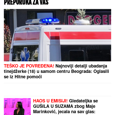
savet za ponedeljak, 10. avgust: Evo koji znaci su na
udaru planeta ljubavi, novca i prevara
STIŽE PREOKRET!
Deo Srbije pod UDAROM
NEVREMENA: Evo gde tačno Pucaju gromovi i duva
ORKANSKI VETAR,