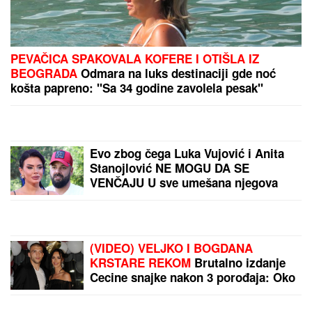
U DOMU NADICE ZELJKOVIĆ
Progovorila o Luni i
Slobi, oplela po Asminu, Maji i Kaći Živković, a onda
otkrila sve O ULASKU U ELITU 10 SA KIJOM:
"Dečko joj je sportista" (VIDEO)
ENES BEGOVIĆ IZGUBIO SINA, A
ONDA JE KRENUO PAKAO
Pevač
otkrio sa čime se suočio nakon
velikog gubitka: Priznao zašto se
zapravo povukao iz javnosti
MIRKA VASILJEVIĆ SVA U
CIRKONIMA, BOSILJČIĆ RAZVEZAO