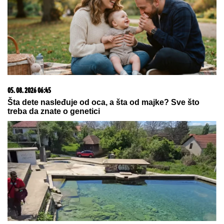
USIJALE SE MREŽE!
Verenici Dragana Stankovića
se podsmevaju zbog jedne stvari: "Bukvalno dva
dinara"
ANDRIJA MILOŠEVIĆ U NIKAD
LUĐEM IZDANJU
Na glavi papilotne,
šokira fotkom iz salona
DRŽAVA DAJE 20.000 EVRA:
Evo šta
je potrebno za subvenciju za prvu
nekretninu
by Aklamator