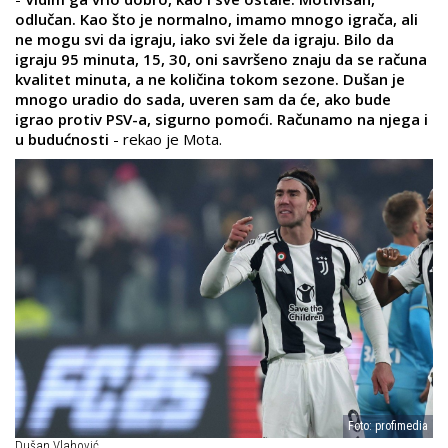
odlučan. Kao što je normalno, imamo mnogo igrača, ali
ne mogu svi da igraju, iako svi žele da igraju. Bilo da
igraju 95 minuta, 15, 30, oni savršeno znaju da se računa
kvalitet minuta, a ne količina tokom sezone. Dušan je
mnogo uradio do sada, uveren sam da će, ako bude
igrao protiv PSV-a, sigurno pomoći. Računamo na njega i
u budućnosti
-
rekao je Mota.
Foto: profimedia
Dušan Vlahović