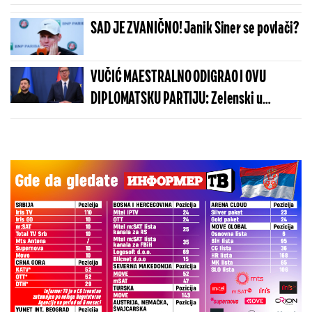
SAD JE ZVANIČNO! Janik Siner se povlači?
VUČIĆ MAESTRALNO ODIGRAO I OVU
DIPLOMATSKU PARTIJU: Zelenski u
Beogradu potvrdio - Kosovo je Srbija