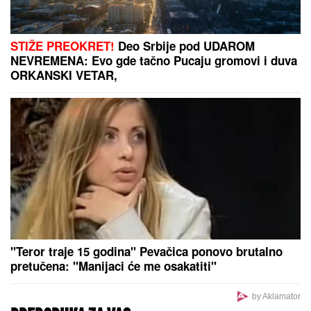
Šta se ovo dogodilo? Potencijalni protivnik Zvezde
odigrao jednu od najluđih utakmica ikada
Satelitski snimci i danas jasno
oktrivaju tragove nekadašnjih
rovova: 110 godina nakon borbi za
Kajmakčalan
FATALNI SUSRETI, PAZITE SE
RAZOČARANjA Astro