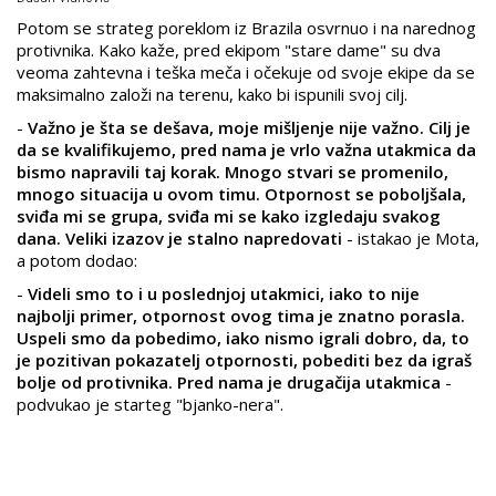
Potom se strateg poreklom iz Brazila osvrnuo i na narednog
protivnika. Kako kaže, pred ekipom "stare dame" su dva
veoma zahtevna i teška meča i očekuje od svoje ekipe da se
maksimalno založi na terenu, kako bi ispunili svoj cilj.
-
Važno je šta se dešava, moje mišljenje nije važno. Cilj je
da se kvalifikujemo, pred nama je vrlo važna utakmica da
bismo napravili taj korak. Mnogo stvari se promenilo,
mnogo situacija u ovom timu. Otpornost se poboljšala,
sviđa mi se grupa, sviđa mi se kako izgledaju svakog
dana. Veliki izazov je stalno napredovati
- istakao je Mota,
a potom dodao:
-
Videli smo to i u poslednjoj utakmici, iako to nije
najbolji primer, otpornost ovog tima je znatno porasla.
Uspeli smo da pobedimo, iako nismo igrali dobro, da, to
je pozitivan pokazatelj otpornosti, pobediti bez da igraš
bolje od protivnika. Pred nama je drugačija utakmica
-
podvukao je starteg "bjanko-nera".