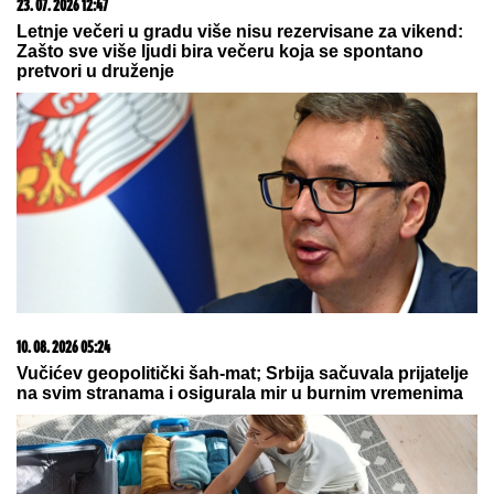
09. 07. 2026 09:20
Komfor po meri klijenata: nova linija paketa ALTA
banke
09. 08. 2026 11:54
Ana Ivanović ovo sprema za ručak: Zdravo, ukusno i
brzo