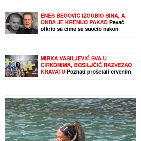
UMRLA KRALJICA
ROMSKE MUZIKE:
Izgubila život posle duge
borbe s leukemijom
Nadica Zeljković više nije
konobarica: Razmišlja da
uđe sa Kijom Kockar u
rijaliti Elita 10
by Aklamator
PREPORUKA ZA VAS