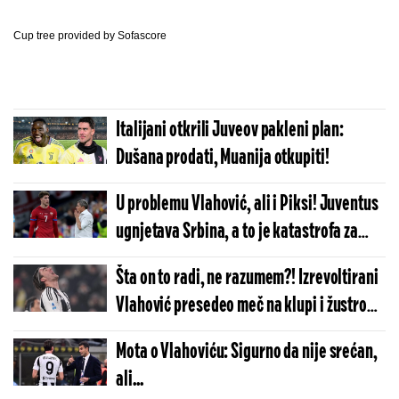
Cup tree provided by
Sofascore
Italijani otkrili Juveov pakleni plan:
Dušana prodati, Muanija otkupiti!
U problemu Vlahović, ali i Piksi! Juventus
ugnjetava Srbina, a to je katastrofa za
reprezentaciju
Šta on to radi, ne razumem?! Izrevoltirani
Vlahović presedeo meč na klupi i žustro
kritikovao saigrače! (VIDEO)
Mota o Vlahoviću: Sigurno da nije srećan,
ali...