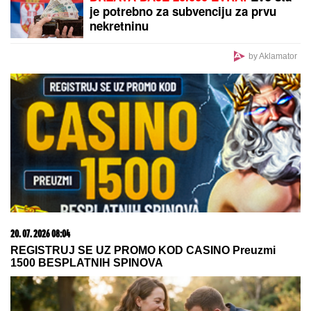
OKUPILO ISPRED CRKVE da dočeka MLADENCE i
evo šta se dogodilo: Oglasila se sestra slavnog
fudbalera, njegove klupske obaveze ukazuju samo
na jedno
SPAKOVAO KOFERE!
Dok Jovana
planira svadbu sa Tigrom, a Dragan
veridbu slavi sa novom devojkom,
evo gde se nalazi PRVI MUŽ Jovane
Jeremić
PREDIVAN GEST U ČAST
POKOJNOM MARKU ŽIVIĆU
Kolege
se ujedinile kako bi održali sećanje
na glumca, Milica Milša sve podelila:
"Izuzetan prijatelj i čovek"