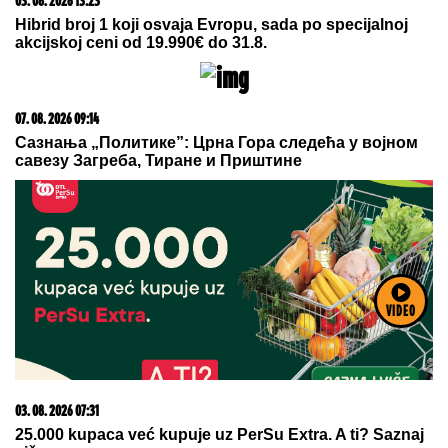
10. 08. 2026 04:57
U JEDNOJ OPŠTINI ISKLJUČENJE POČINJE TEK PO
PODNE! Elektrodistribucija objavila spisak ulica koje
danas ostaju bez struje
VIDEO
09. 08. 2026 06:26
Da li deca nasleđuju otpornost na stres? Evo šta kaže
nauka