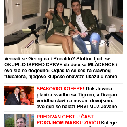
Dnevni horoskop za ponedeljak, 10. avgust: Partner
diže ruke od riba, a evo ko danas PRAVI SKANDAL
na poslu
VODITELJKA PIPKALA TAKMIČARA
PO INTIMNIM DELOVIMA
Zakopčavala mu šlic na
pantalonama, pa usledila