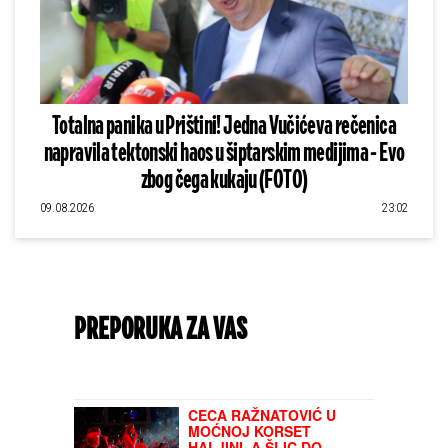
Totalna panika u Prištini! Jedna Vučićeva rečenica
napravila tektonski haos u šiptarskim medijima - Evo
zbog čega kukaju (FOTO)
09.08.2026
23:02
PREPORUKA ZA VAS