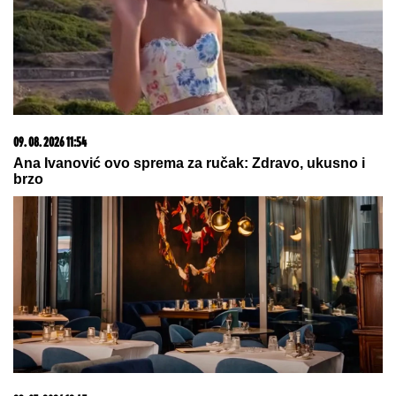
09. 08. 2026 14:58
Zovu ih srpski "mali Karibi" - mestašce je kao sa
razglednice