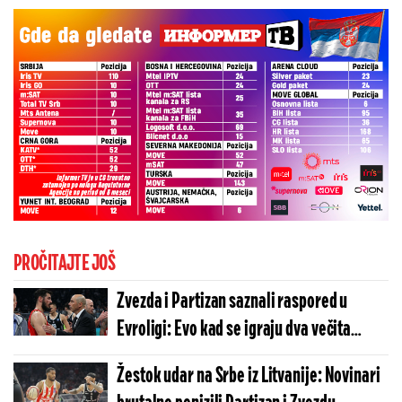
PROČITAJTE JOŠ
Zvezda i Partizan saznali raspored u
Evroligi: Evo kad se igraju dva večita
derbija u Beogradu
Žestok udar na Srbe iz Litvanije: Novinari