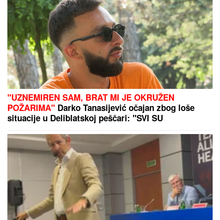
"UZNEMIREN SAM, BRAT MI JE OKRUŽEN
POŽARIMA"
Darko Tanasijević očajan zbog loše
situacije u Deliblatskoj peščari: "SVI SU
EVAKUISANI", otkrio koje informacije ima