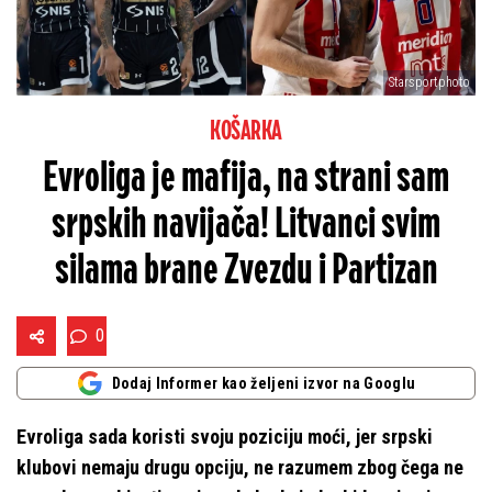
Starsportphoto
KOŠARKA
Evroliga je mafija, na strani sam
srpskih navijača! Litvanci svim
silama brane Zvezdu i Partizan
0
Dodaj Informer kao željeni izvor na Googlu
Evroliga sada koristi svoju poziciju moći, jer srpski
klubovi nemaju drugu opciju, ne razumem zbog čega ne