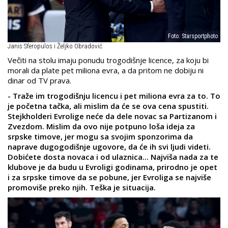
Foto: Starsportphoto
Janis Sferopulos i Željko Obradović
Večiti na stolu imaju ponudu trogodišnje licence, za koju bi
morali da plate pet miliona evra, a da pritom ne dobiju ni
dinar od TV prava.
- Traže im trogodišnju licencu i pet miliona evra za to. To
je početna tačka, ali mislim da će se ova cena spustiti.
Stejkholderi Evrolige neće da dele novac sa Partizanom i
Zvezdom. Mislim da ovo nije potpuno loša ideja za
srpske timove, jer mogu sa svojim sponzorima da
naprave dugogodišnje ugovore, da će ih svi ljudi videti.
Dobićete dosta novaca i od ulaznica... Najviša nada za te
klubove je da budu u Evroligi godinama, prirodno je opet
i za srpske timove da se pobune, jer Evroliga se najviše
promoviše preko njih. Teška je situacija.