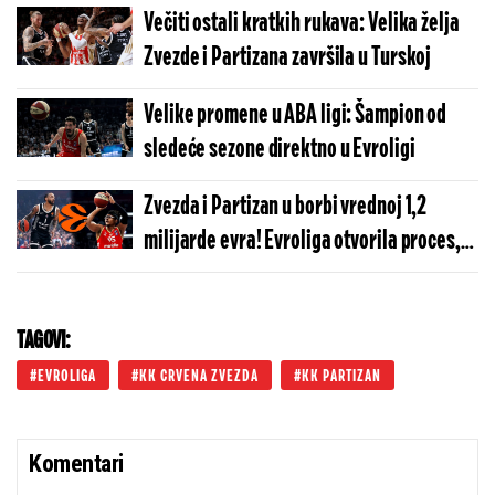
Večiti ostali kratkih rukava: Velika želja
Zvezde i Partizana završila u Turskoj
Velike promene u ABA ligi: Šampion od
sledeće sezone direktno u Evroligi
Zvezda i Partizan u borbi vrednoj 1,2
milijarde evra! Evroliga otvorila proces,
stižu ponude sa svih strana
TAGOVI:
EVROLIGA
KK CRVENA ZVEZDA
KK PARTIZAN
Komentari