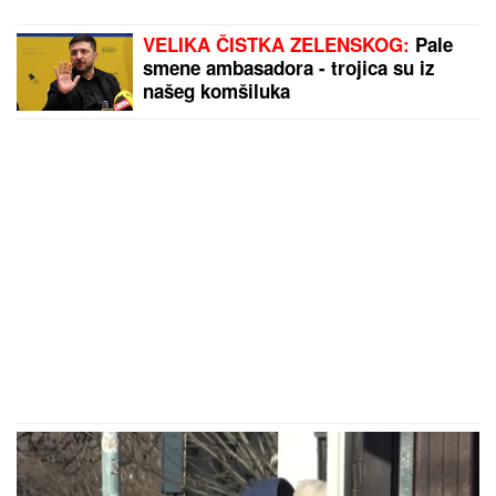
VELIKA ČISTKA ZELENSKOG:
Pale
smene ambasadora - trojica su iz
našeg komšiluka