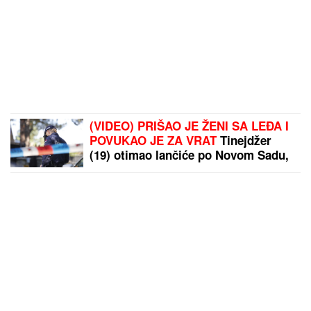
(VIDEO) PRIŠAO JE ŽENI SA LEĐA I
POVUKAO JE ZA VRAT
Tinejdžer
(19) otimao lančiće po Novom Sadu,
a onda je usledio ŠOK