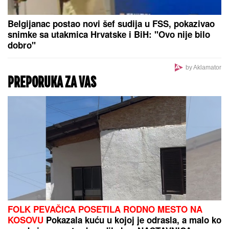
Belgijanac postao novi šef sudija u FSS, pokazivao
snimke sa utakmica Hrvatske i BiH: "Ovo nije bilo
dobro"
by Aklamator
PREPORUKA ZA VAS
FOLK PEVAČICA POSETILA RODNO MESTO NA
KOSOVU
Pokazala kuću u kojoj je odrasla, a malo ko