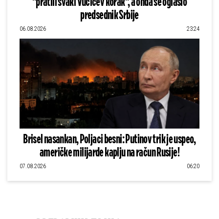
"pratili svaki Vučićev korak", a onda se oglasio
predsednik Srbije
06.08.2026
23:24
Brisel nasankan, Poljaci besni: Putinov trik je uspeo,
američke milijarde kaplju na račun Rusije!
07.08.2026
06:20