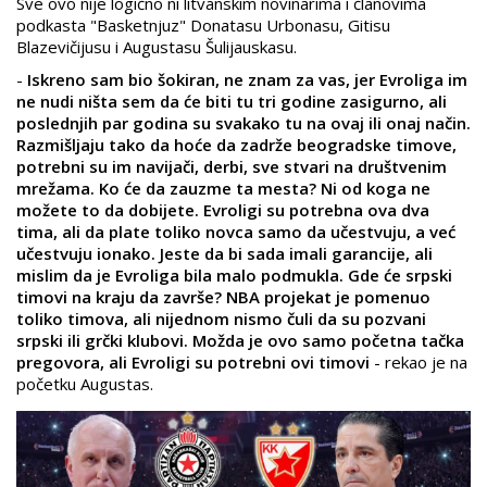
Sve ovo nije logično ni litvanskim novinarima i članovima
podkasta "Basketnjuz" Donatasu Urbonasu, Gitisu
Blazevičijusu i Augustasu Šulijauskasu.
-
Iskreno sam bio šokiran, ne znam za vas, jer Evroliga im
ne nudi ništa sem da će biti tu tri godine zasigurno, ali
poslednjih par godina su svakako tu na ovaj ili onaj način.
Razmišljaju tako da hoće da zadrže beogradske timove,
potrebni su im navijači, derbi, sve stvari na društvenim
mrežama. Ko će da zauzme ta mesta? Ni od koga ne
možete to da dobijete. Evroligi su potrebna ova dva
tima, ali da plate toliko novca samo da učestvuju, a već
učestvuju ionako. Jeste da bi sada imali garancije, ali
mislim da je Evroliga bila malo podmukla. Gde će srpski
timovi na kraju da završe? NBA projekat je pomenuo
toliko timova, ali nijednom nismo čuli da su pozvani
srpski ili grčki klubovi. Možda je ovo samo početna tačka
pregovora, ali Evroligi su potrebni ovi timovi
- rekao je na
početku Augustas.