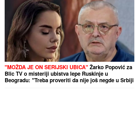
"MOŽDA JE ON SERIJSKI UBICA"
Žarko Popović za
Blic TV o misteriji ubistva lepe Ruskinje u
Beogradu: "Treba proveriti da nije još negde u Srbiji
napravio neko ZLO"