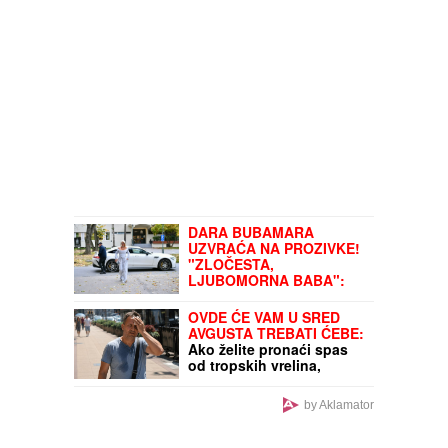
onda su počeli skandali
DARA BUBAMARA
UZVRAĆA NA PROZIVKE!
"ZLOČESTA,
LJUBOMORNA BABA":
Odgovorila Cakani pa
prokomentarisala Seku
OVDE ĆE VAM U SRED
Aleksić
AVGUSTA TREBATI ĆEBE:
Ako želite pronaći spas
od tropskih vrelina,
posetite ove delove
Srbije
by Aklamator