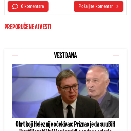
0 komentara
Pošaljite komentar
PREPORUČENE AI VESTI
VEST DANA
Obrt koji Helez nije očekivao: Priznao je da su u BiH