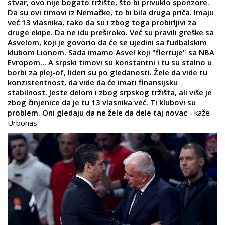
stvar, ovo nije bogato tržište, što bi privuklo sponzore.
Da su ovi timovi iz Nemačke, to bi bila druga priča. Imaju
već 13 vlasnika, tako da su i zbog toga probirljivi za
druge ekipe. Da ne idu preširoko. Već su pravili greške sa
Asvelom, koji je govorio da će se ujedini sa fudbalskim
klubom Lionom. Sada imamo Asvel koji "flertuje" sa NBA
Evropom... A srpski timovi su konstantni i tu su stalno u
borbi za plej-of, lideri su po gledanosti. Žele da vide tu
konzistentnost, da vide da će imati finansijsku
stabilnost. Jeste delom i zbog srpskog tržišta, ali više je
zbog činjenice da je tu 13 vlasnika već. Ti klubovi su
problem. Oni gledaju da ne žele da dele taj novac -
kaže
Urbonas.