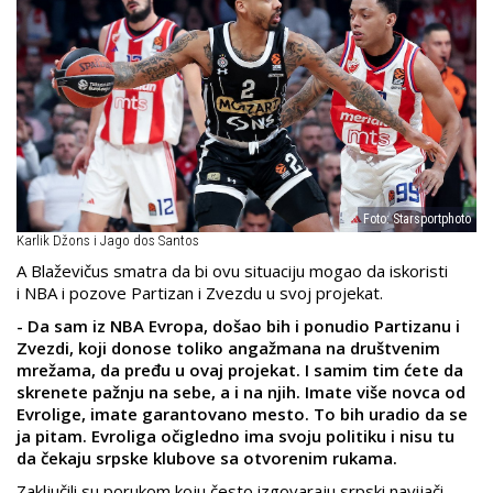
Foto: Starsportphoto
Karlik Džons i Jago dos Santos
A Blaževičus smatra da bi ovu situaciju mogao da iskoristi
i NBA i pozove Partizan i Zvezdu u svoj projekat.
- Da sam iz NBA Evropa, došao bih i ponudio Partizanu i
Zvezdi, koji donose toliko angažmana na društvenim
mrežama, da pređu u ovaj projekat. I samim tim ćete da
skrenete pažnju na sebe, a i na njih. Imate više novca od
Evrolige, imate garantovano mesto. To bih uradio da se
ja pitam. Evroliga očigledno ima svoju politiku i nisu tu
da čekaju srpske klubove sa otvorenim rukama.
Zaključili su porukom koju često izgovaraju srpski navijači.