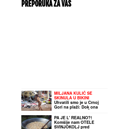
PREPORUKA ZA VAS
MILJANA KULIĆ SE
SKINULA U BIKINI
Uhvatili smo je u Crnoj
Gori na plaži: Dok ona
spava Siniša uči Željka
da pliva, a Marija i Tića se
PA JE L' REALNO?!
sunčaju (Video)
Komšije nam OTELE
SVINJOKOLJ pred