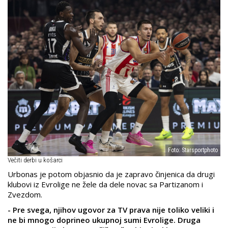
Foto: Starsportphoto
Večiti derbi u košarci
Urbonas je potom objasnio da je zapravo činjenica da drugi
klubovi iz Evrolige ne žele da dele novac sa Partizanom i
Zvezdom.
- Pre svega, njihov ugovor za TV prava nije toliko veliki i
ne bi mnogo doprineo ukupnoj sumi Evrolige. Druga