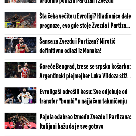
brutalno ponizili Partizan i Zvezdu
Šta čeka večite u Evroligi? Kladionice dale
prognoze, evo gde stoje Zvezda i Partizan
na tabeli
Šansa za Zvezdu i Partizan? Mirotić
definitivno odlazi iz Monaka!
Goreće Beograd, trese se srpska košarka:
Argentinski plejmejker Luka Vildoza stiže
u Partizan
Evroligaši odrešili kesu: Sve odjekuje od
transfer "bombi" u najjačem takmičenju
Pajola odabrao između Zvezde i Partizana:
Italijani kažu da je sve gotovo