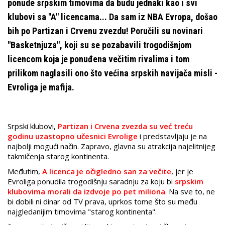
ponude srpskim timovima da budu jednaki kao i svi
klubovi sa "A" licencama... Da sam iz NBA Evropa, došao
bih po Partizan i Crvenu zvezdu! Poručili su novinari
"Basketnjuza", koji su se pozabavili trogodišnjom
licencom koja je ponuđena večitim rivalima i tom
prilikom naglasili ono što većina srpskih navijača misli -
Evroliga je mafija.
Srpski klubovi,
Partizan i Crvena zvezda su već treću
godinu uzastopno učesnici Evrolige
i predstavljaju je na
najbolji mogući način. Zapravo, glavna su atrakcija najelitnijeg
takmičenja starog kontinenta.
Međutim,
A licenca je očigledno san za večite
, jer je
Evroliga ponudila trogodišnju saradnju za koju bi
srpskim
klubovima morali da izdvoje po pet miliona
. Na sve to, ne
bi dobili ni dinar od TV prava, uprkos tome što su među
najgledanijim timovima "starog kontinenta".