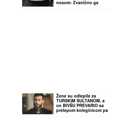
nosom: Zvanično ga
proglasili za SVOJE
kulturno blago, Srbi u
šoku ne veruju šta čitaju!
Žene su odlepile za
TURSKIM SULTANOM, a
on BIVŠU PREVARIO sa
prelepom koleginicom pa
se sa ljubavnicom šetkao
i sad ih cela Turska gleda
u intimnim scenama:
Važio za mirnog momka, a