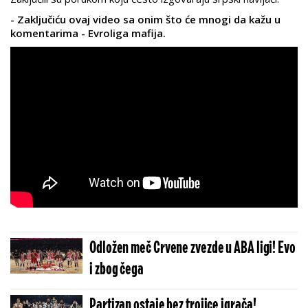
- Zaključiću ovaj video sa onim što će mnogi da kažu u
komentarima - Evroliga mafija.
Odložen meč Crvene zvezde u ABA ligi! Evo
i zbog čega
Partizan ostaje bez trojice igrača!