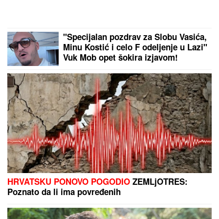
"Specijalan pozdrav za Slobu Vasića,
Minu Kostić i celo F odeljenje u Lazi"
Vuk Mob opet šokira izjavom!
HRVATSKU PONOVO POGODIO
ZEMLjOTRES:
Poznato da li ima povređenih