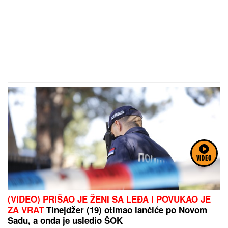
VIDEO
(VIDEO) PRIŠAO JE ŽENI SA LEĐA I POVUKAO JE
ZA VRAT
Tinejdžer (19) otimao lančiće po Novom
Sadu, a onda je usledio ŠOK