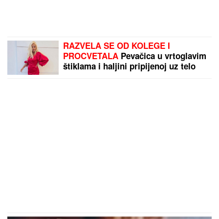
RAZVELA SE OD KOLEGE I
PROCVETALA
Pevačica u vrtoglavim
štiklama i haljini pripijenoj uz telo
pokazala figuru nakon dva porođaj
(Foto)