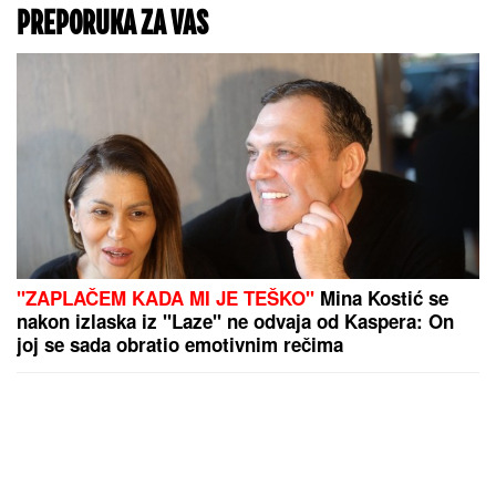
PREPORUKA ZA VAS
"ZAPLAČEM KADA MI JE TEŠKO"
Mina Kostić se
nakon izlaska iz "Laze" ne odvaja od Kaspera: On
joj se sada obratio emotivnim rečima