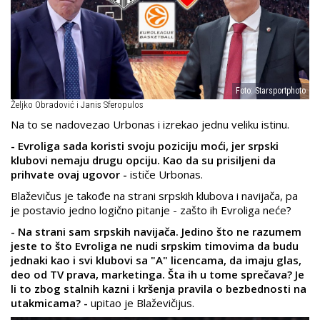
Foto: Starsportphoto
Željko Obradović i Janis Sferopulos
Na to se nadovezao Urbonas i izrekao jednu veliku istinu.
- Evroliga sada koristi svoju poziciju moći, jer srpski
klubovi nemaju drugu opciju. Kao da su prisiljeni da
prihvate ovaj ugovor -
ističe Urbonas.
Blaževičus je takođe na strani srpskih klubova i navijača, pa
je postavio jedno logično pitanje - zašto ih Evroliga neće?
- Na strani sam srpskih navijača. Jedino što ne razumem
jeste to što Evroliga ne nudi srpskim timovima da budu
jednaki kao i svi klubovi sa "A" licencama, da imaju glas,
deo od TV prava, marketinga. Šta ih u tome sprečava? Je
li to zbog stalnih kazni i kršenja pravila o bezbednosti na
utakmicama? -
upitao je Blaževičijus.