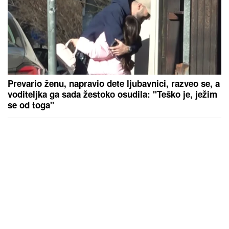
Prevario ženu, napravio dete ljubavnici, razveo se, a
voditeljka ga sada žestoko osudila: "Teško je, ježim
se od toga"