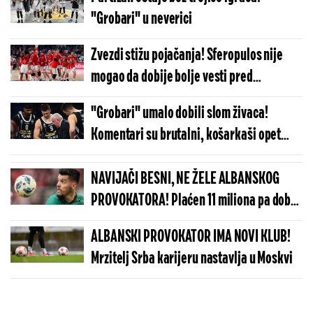
"Grobari" u neverici
Zvezdi stižu pojačanja! Sferopulos nije
mogao da dobije bolje vesti pred
Panatinaikos
"Grobari" umalo dobili slom živaca!
Komentari su brutalni, košarkaši opet
nervirali navijače
NAVIJAČI BESNI, NE ŽELE ALBANSKOG
PROVOKATORA! Plaćen 11 miliona pa dobio
brutalnu poruku
ALBANSKI PROVOKATOR IMA NOVI KLUB!
Mrzitelj Srba karijeru nastavlja u Moskvi