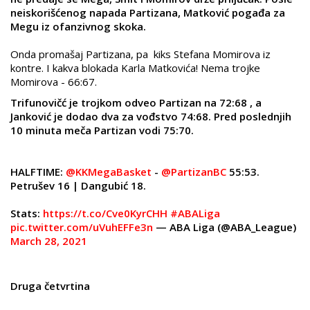
neiskorišćenog napada Partizana, Matković pogađa za
Megu iz ofanzivnog skoka.
Onda promašaj Partizana, pa kiks Stefana Momirova iz
kontre. I kakva blokada Karla Matkovića! Nema trojke
Momirova - 66:67.
Trifunovičć je trojkom odveo Partizan na 72:68 , a
Janković je dodao dva za vođstvo 74:68. Pred poslednjih
10 minuta meča Partizan vodi 75:70.
HALFTIME:
@KKMegaBasket
-
@PartizanBC
55:53.
Petrušev 16 | Dangubić 18.
Stats:
https://t.co/Cve0KyrCHH
#ABALiga
pic.twitter.com/uVuhEFFe3n
— ABA Liga (@ABA_League)
March 28, 2021
Druga četvrtina