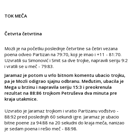
TOK MEČA
Četvrta četvrtina
Mozli je na početku poslednje četvrtine sa četiri vezana
poena odveo Partizan na 79:70, koji je imao i +11 - 81:70.
Uzvratili su Simonović i Smit sa dve trojke, napravili seriju 9:2
i vratili se u meč - 79:83.
Jaramaz je potom u vrlo bitnom komentu ubacio trojku,
pa je Mozli odigrao sjajnu odbranu. Međutim, ubacila je
Mega u brzinu i napravila seriju 15:3 i preokrenula
rezultat na 88:86 trojkom Petruševa dva minuta pre
kraja utakmice.
Uzvratio je Jaramaz trojkom i vratio Partizanu vođstvo -
88:92 pred poslednjih 60 sekundi igre. Jaramaz je ubacio
bitne poene za 94:88 na 20 sekudni do kraja meča, nanizao
je sedam poena i rešio meč - 88:98.