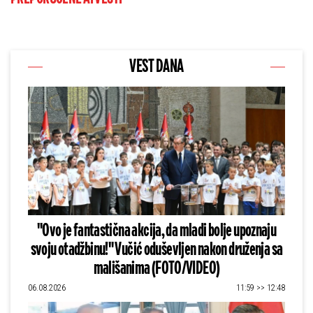
VEST DANA
"Ovo je fantastična akcija, da mladi bolje upoznaju
svoju otadžbinu!" Vučić oduševljen nakon druženja sa
mališanima (FOTO/VIDEO)
06.08.2026
11:59 >> 12:48