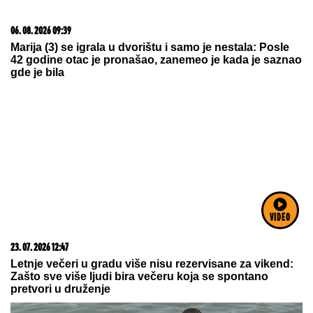
"ČULI SMO ZAPOMAGANJE, A
ONDA SU NAŠLI TELO"
Komšije
VIDEO
otkrile detalje ubistva Milke (82) na
Novom Beogradu: "Sina su
izbegavali..."