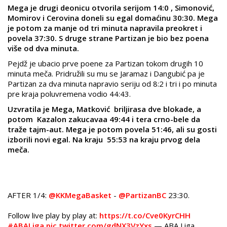
Mega je drugi deonicu otvorila serijom 14:0 , Simonović,
Momirov i Cerovina doneli su egal domaćinu 30:30. Mega
je potom za manje od tri minuta napravila preokret i
povela 37:30. S druge strane Partizan je bio bez poena
više od dva minuta.
Pejdž je ubacio prve poene za Partizan tokom drugih 10
minuta meča. Pridružili su mu se Jaramaz i Dangubić pa je
Partizan za dva minuta napravio seriju od 8:2 i tri i po minuta
pre kraja poluvremena vodio 44:43.
Uzvratila je Mega, Matković briljirasa dve blokade, a
potom Kazalon zakucavaa 49:44 i tera crno-bele da
traže tajm-aut. Mega je potom povela 51:46, ali su gosti
izborili novi egal. Na kraju 55:53 na kraju prvog dela
meča.
AFTER 1/4:
@KKMegaBasket
-
@PartizanBC
23:30.
Follow live play by play at:
https://t.co/Cve0KyrCHH
#ABALiga
pic.twitter.com/gdNX3VzYxs
— ABA Liga