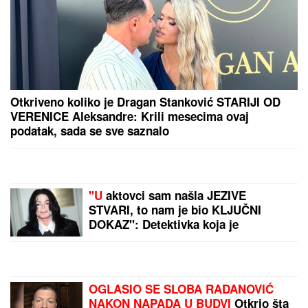
SUVI LUKSUZ I EGZOTIKA!
Anđela i Gastoz pobegli
na Maldive, pa se pohvalili: Kokteli dobrodošlice,
nestvaran bazen i NEOČEKIVAN SUSRET na ulici
(FOTO)