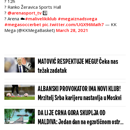
? 12h
? Ranko Žeravica Sports Hall
?
@arenasport_tv
1️⃣
? Arena ☁️
#malivelikiklub
#megaiznadsvega
#megasoccerbet
pic.twitter.com/UGX96MaIh7
— KK
Mega (@KKMegaBasket)
March 28, 2021
MATOVIĆ RESPEKTUJE MEGU! Čeka nas
težak zadatak
ALBANSKI PROVOKATOR IMA NOVI KLUB!
Mrzitelj Srba karijeru nastavlja u Moskvi
DA LI JE CRNA GORA SKUPLJA OD
MALDIVA: Jedan dan na egzotičnom ostrvu