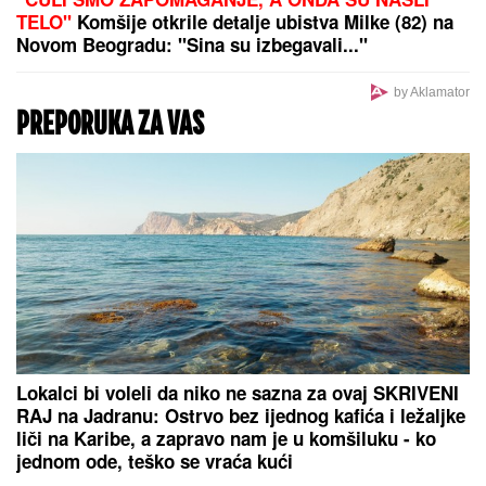
"U
aktovci sam našla JEZIVE
STVARI, to nam je bio KLJUČNI
DOKAZ": Detektivka koja je
PRETRESLA VILU MAJKLA
DŽEKSONA PROGOVORILA posle 23
godine - "U kupatilu su bila TAJNA
VRATA"
OGLASIO SE SLOBA RADANOVIĆ
NAKON NAPADA U BUDVI
Otkrio šta