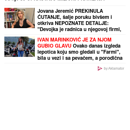
TELO"
Komšije otkrile detalje ubistva Milke (82) na
Novom Beogradu: "Sina su izbegavali..."
by Aklamator
PREPORUKA ZA VAS
Lokalci bi voleli da niko ne sazna za ovaj SKRIVENI
RAJ na Jadranu: Ostrvo bez ijednog kafića i ležaljke
liči na Karibe, a zapravo nam je u komšiluku - ko
jednom ode, teško se vraća kući