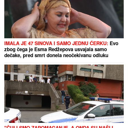
Otkriveno koliko je Dragan Stanković STARIJI OD
VERENICE Aleksandre: Krili mesecima ovaj
podatak, sada se sve saznalo