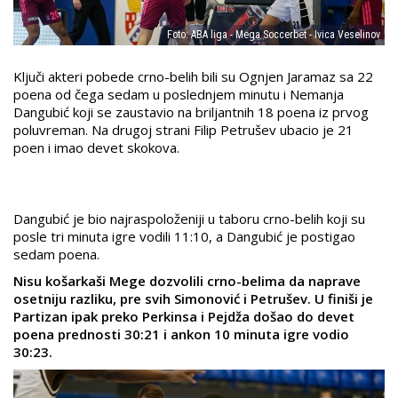
Foto: ABA liga - Mega Soccerbet - Ivica Veselinov
Ključi akteri pobede crno-belih bili su Ognjen Jaramaz sa 22
poena od čega sedam u poslednjem minutu i Nemanja
Dangubić koji se zaustavio na briljantnih 18 poena iz prvog
poluvreman. Na drugoj strani Filip Petrušev ubacio je 21
poen i imao devet skokova.
Dangubić je bio najraspoloženiji u taboru crno-belih koji su
posle tri minuta igre vodili 11:10, a Dangubić je postigao
sedam poena.
Nisu košarkaši Mege dozvolili crno-belima da naprave
osetniju razliku, pre svih Simonović i Petrušev. U finiši je
Partizan ipak preko Perkinsa i Pejdža došao do devet
poena prednosti 30:21 i ankon 10 minuta igre vodio
30:23.