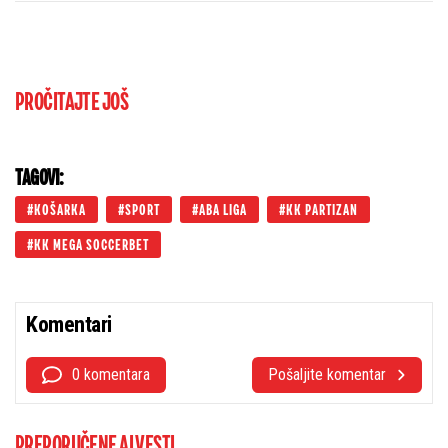
može da košta manje nego u Budvi
PROČITAJTE JOŠ
TAGOVI:
KOŠARKA
SPORT
ABA LIGA
KK PARTIZAN
KK MEGA SOCCERBET
Komentari
0 komentara
Pošaljite komentar
PREPORUČENE AI VESTI