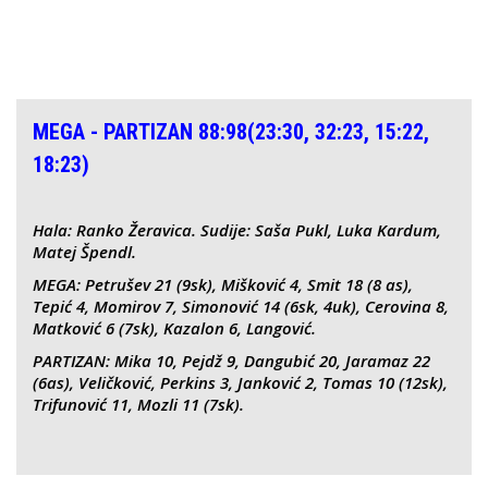
MEGA - PARTIZAN 88:98(23:30, 32:23, 15:22,
18:23)
Hala: Ranko Žeravica. Sudije: Saša Pukl, Luka Kardum,
Matej Špendl.
MEGA: Petrušev 21 (9sk), Mišković 4, Smit 18 (8 as),
Tepić 4, Momirov 7, Simonović 14 (6sk, 4uk), Cerovina 8,
Matković 6 (7sk), Kazalon 6, Langović.
PARTIZAN: Mika 10, Pejdž 9, Dangubić 20, Jaramaz 22
(6as), Veličković, Perkins 3, Janković 2, Tomas 10 (12sk),
Trifunović 11, Mozli 11 (7sk).