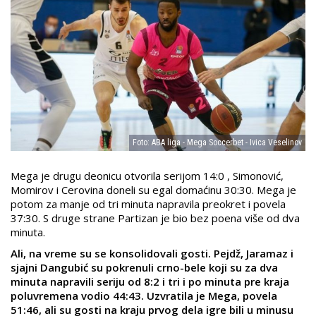
Foto: ABA liga - Mega Soccerbet - Ivica Veselinov
Mega je drugu deonicu otvorila serijom 14:0 , Simonović,
Momirov i Cerovina doneli su egal domaćinu 30:30. Mega je
potom za manje od tri minuta napravila preokret i povela
37:30. S druge strane Partizan je bio bez poena više od dva
minuta.
Ali, na vreme su se konsolidovali gosti. Pejdž, Jaramaz i
sjajni Dangubić su pokrenuli crno-bele koji su za dva
minuta napravili seriju od 8:2 i tri i po minuta pre kraja
poluvremena vodio 44:43. Uzvratila je Mega, povela
51:46, ali su gosti na kraju prvog dela igre bili u minusu