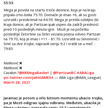
55:53.
Mega je povela na startu treće deonice, koja je na kraju
pripala crno-belia 75:70. Domaćin je imao +6, ali su gosti
uzvratili i preokrenuli na 64:59. Mega je pretila ozbiljno do
kraja donice, ali je Partizan ipak uspeo da zadrži prednost
pred 10 poslednjih minuta igre. Mozli je na početku
poslednje četvrtine sa četiri vezana poena odveo Partizan
na 79:70, koji je imao i +11 - 81:70. Uzvratili su Simonović i
Smit sa dve trojke, napravili seriju 9:2 i vratili se u meč -
79:83.
Matković ❌
Matković ❌
Cazalon ?
@KKMegaBasket
|
@PartizanBC
#ABALiga
pic.twitter.com/JaIHG8ME04
— ABA Liga (@ABA_League)
March 28, 2021
Jaramaz je potom u vrlo bitnom momentu ubacio trojku,
pa je Mozli odigrao sjajnu odbranu. Međutim, ubacila je
Mega u brzinu i napravila seriju 15:3 i preokrenula