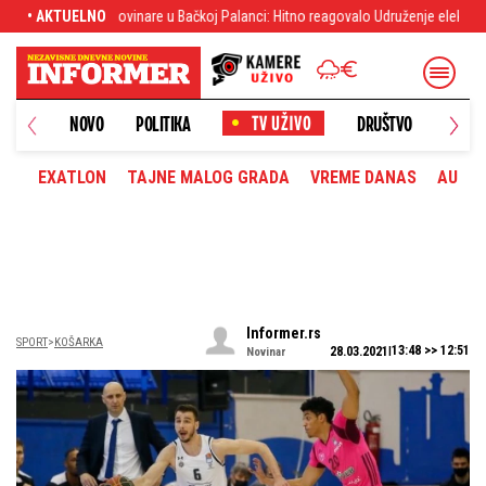
 Bačkoj Palanci: Hitno reagovalo Udruženje elektronskih medija Komnet
• AKTUELNO
Letn
NOVO
POLITIKA
DRUŠTVO
HRONI
EXATLON
TAJNE MALOG GRADA
VREME DANAS
AUTOM
Informer.rs
SPORT
KOŠARKA
13:48 >> 12:51
28.03.2021
Novinar