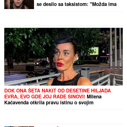
TEŠKA NESREĆA KOD RUME
Auto
udario u bicikl, stradao muškarac