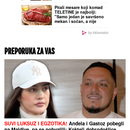
UBILI PEKARA (73)
TOKOM INTIMNOG
ODNOSA!
Sud doneo
odluku u slučaju troje
osumnjičenih za ubistvo
na Karaburmi - detalji
zločina LEDE KRV U
ŽILAMA!