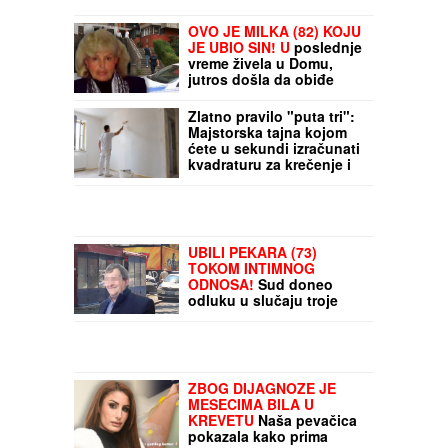
OVO JE MILKA (82) KOJU
JE UBIO SIN! U
poslednje
vreme živela u Domu,
jutros došla da obiđe
sina, a on je TUKAO DO
SMRTI! (FOTO, VIDEO)
Zlatno pravilo "puta tri":
Majstorska tajna kojom
ćete u sekundi izračunati
kvadraturu za krečenje i
izbeći prevare