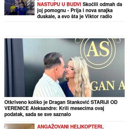
(VIDEO) ŠOK OBRT NAKON
BURNOG SUSRETA SA MILICOM NA
ADI BOJANI
Terza video Barbaru!
Dva puta pričali, a onda ga pozvala:
"Upisaću se kao otac"
SKANDAL POSLE "ELITE"
Anastasijin otac zvao
Borinu porodicu, pa napravio DAR-MAR! Tenzije
eskalirale u porodični rat, pa usledio OBRT