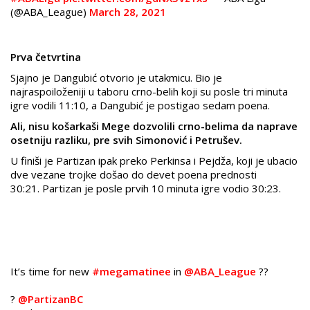
(@ABA_League)
March 28, 2021
Prva četvrtina
Sjajno je Dangubić otvorio je utakmicu. Bio je
najraspoiloženiji u taboru crno-belih koji su posle tri minuta
igre vodili 11:10, a Dangubić je postigao sedam poena.
Ali, nisu košarkaši Mege dozvolili crno-belima da naprave
osetniju razliku, pre svih Simonović i Petrušev.
U finiši je Partizan ipak preko Perkinsa i Pejdža, koji je ubacio
dve vezane trojke došao do devet poena prednosti
30:21. Partizan je posle prvih 10 minuta igre vodio 30:23.
It’s time for new
#megamatinee
in
@ABA_League
??
?
@PartizanBC