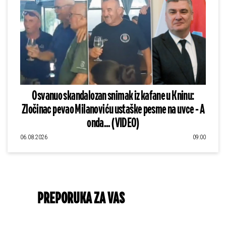
Osvanuo skandalozan snimak iz kafane u Kninu:
Zločinac pevao Milanoviću ustaške pesme na uvce - A
onda... (VIDEO)
06.08.2026
09:00
PREPORUKA ZA VAS