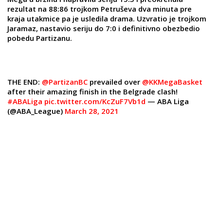
rezultat na 88:86 trojkom Petruševa dva minuta pre
kraja utakmice pa je usledila drama. Uzvratio je trojkom
Jaramaz, nastavio seriju do 7:0 i definitivno obezbedio
pobedu Partizanu.
THE END:
@PartizanBC
prevailed over
@KKMegaBasket
after their amazing finish in the Belgrade clash!
#ABALiga
pic.twitter.com/KcZuF7Vb1d
— ABA Liga
(@ABA_League)
March 28, 2021