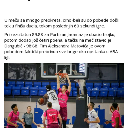
U meču sa mnogo preokreta, crno-beli su do pobede došli
tek u finišu duela, tokom poslednjih 60 sekundi igre.
Pri rezultatun 89:88 za Partizan Jaramaz je ubacio trojku,
potom dodao još četiri poena, a tačku na meč stavio je
Dangubić - 98:88. Tim Aleksandra Matovića je ovom
pobedom faktički prebrinuo sve brige oko opstanka u ABA
ligi.