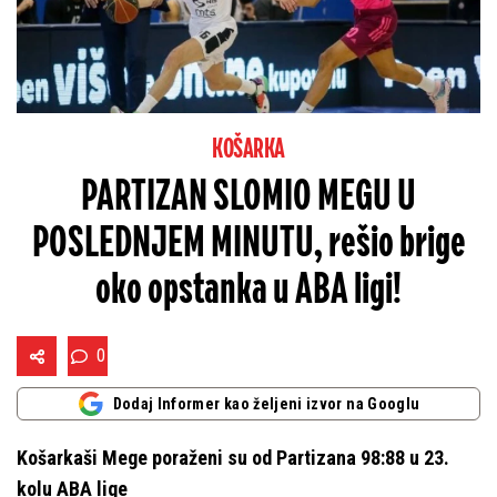
KOŠARKA
PARTIZAN SLOMIO MEGU U
POSLEDNJEM MINUTU, rešio brige
oko opstanka u ABA ligi!
0
Dodaj Informer kao željeni izvor na Googlu
Košarkaši Mege poraženi su od Partizana 98:88 u 23.
kolu ABA lige