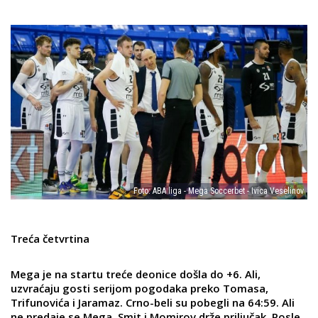
Foto: ABA liga - Mega Soccerbet - Ivica Veselinov
Treća četvrtina
Mega je na startu treće deonice došla do +6. Ali,
uzvraćaju gosti serijom pogodaka preko Tomasa,
Trifunovića i Jaramaz. Crno-beli su pobegli na 64:59. Ali
ne predaje se Mega, Smit i Momirov drže priljučak. Posle