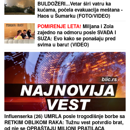
IMALA JE 47 SINOVA I SAMO JEDNU ĆERKU:
Evo
zbog čega je Esma Redžepova usvajala samo
dečake, pred smrt donela neočekivanu odluku
"ČULI SMO ZAPOMAGANJE, A ONDA SU NAŠLI