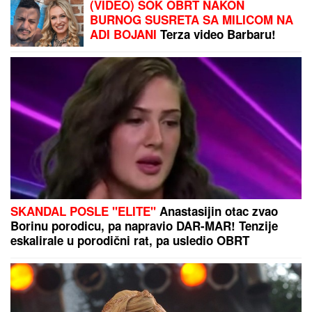
U subotu je SVETA PETKA TRNOVA:
Da ženama ne bi TRNULE RUKE
tokom cele godine, OVO ne smeju da
rade - običaji koje Srbi vekovima
poštuju