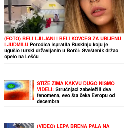
DOK ONA ŠETA NAKIT OD DESETINE HILJADA
EVRA, EVO GDE JOJ RADE SINOVI!
Milena
Kačavenda otkrila pravu istinu o svojim
naslednicima, jedan je na primorju