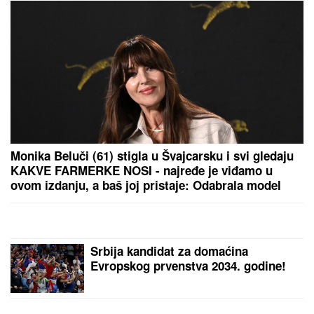
Monika Beluči (61) stigla u Švajcarsku i svi gledaju
KAKVE FARMERKE NOSI - najređe je viđamo u
ovom izdanju, a baš joj pristaje: Odabrala model
koji izdužuje figuru, a onda se vratila
prepoznatljivom stilu
Srbija kandidat za domaćina
Evropskog prvenstva 2034. godine!