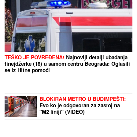
TEŠKO JE POVREĐENA!
Najnoviji detalji ubadanja
tinejdžerke (18) u samom centru Beograda: Oglasili
se iz Hitne pomoći
BLOKIRAN METRO U BUDIMPEŠTI:
Evo ko je odgovoran za zastoj na
"M2 liniji" (VIDEO)