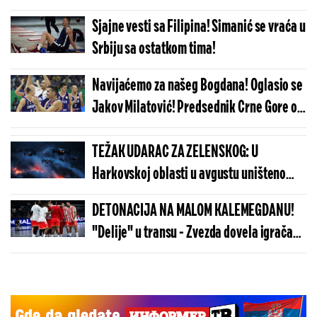
Sjajne vesti sa Filipina! Simanić se vraća u
Srbiju sa ostatkom tima!
Navijaćemo za našeg Bogdana! Oglasio se
Jakov Milatović! Predsednik Crne Gore o
finalu Mundobasketa!
TEŽAK UDARAC ZA ZELENSKOG: U
Harkovskoj oblasti u avgustu uništeno
više od 100 „baba jaga“
DETONACIJA NA MALOM KALEMEGDANU!
"Delije" u transu - Zvezda dovela igrača
Real Madrida!