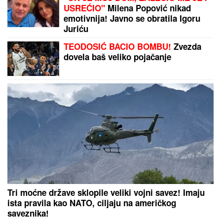
USREĆIO"
Milena Popović nikad
emotivnija! Javno se obratila Igoru
Juriću
TEODOSIĆ BACIO BOMBU!
Zvezda
dovela baš veliko pojačanje
Tri moćne države sklopile veliki vojni savez! Imaju
ista pravila kao NATO, ciljaju na američkog
saveznika!