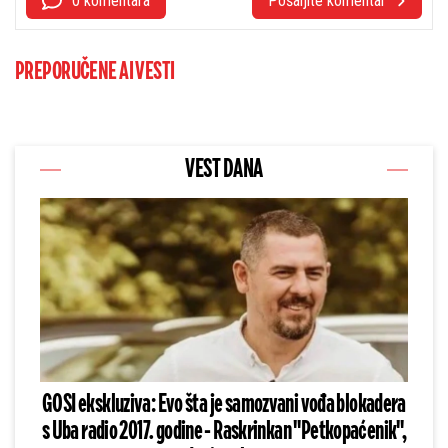
0 komentara
Pošaljite komentar
PREPORUČENE AI VESTI
VEST DANA
GOSI ekskluziva: Evo šta je samozvani vođa blokadera
s Uba radio 2017. godine - Raskrinkan "Petkopaćenik",