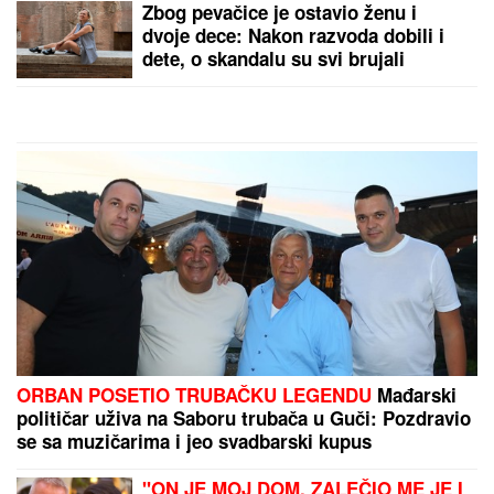
Zbog pevačice je ostavio ženu i
dvoje dece: Nakon razvoda dobili i
dete, o skandalu su svi brujali
ORBAN POSETIO TRUBAČKU LEGENDU
Mađarski
političar uživa na Saboru trubača u Guči: Pozdravio
se sa muzičarima i jeo svadbarski kupus
"ON JE MOJ DOM, ZALEČIO ME JE I