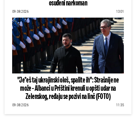
osuđeni narkoman
09.08.2026
13:01
"Je*eš taj ukrajinski ološ, spalite ih": Strašnije ne
može - Albanci u Prištini krenuli u opšti udar na
Zelenskog, ređaju se pozivi na linč (FOTO)
09.08.2026
11:35