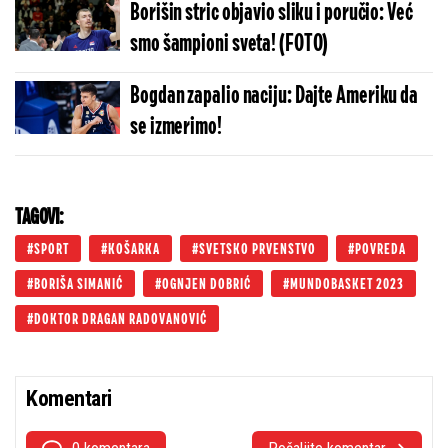
Borišin stric objavio sliku i poručio: Već
smo šampioni sveta! (FOTO)
Bogdan zapalio naciju: Dajte Ameriku da
se izmerimo!
TAGOVI:
SPORT
KOŠARKA
SVETSKO PRVENSTVO
POVREDA
BORIŠA SIMANIĆ
OGNJEN DOBRIĆ
MUNDOBASKET 2023
DOKTOR DRAGAN RADOVANOVIĆ
Komentari