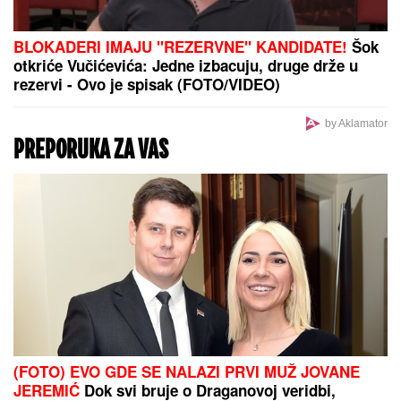
BLOKADERI IMAJU "REZERVNE" KANDIDATE!
Šok
otkriće Vučićevića: Jedne izbacuju, druge drže u
rezervi - Ovo je spisak (FOTO/VIDEO)
by Aklamator
PREPORUKA ZA VAS
(FOTO) EVO GDE SE NALAZI PRVI MUŽ JOVANE
JEREMIĆ
Dok svi bruje o Draganovoj veridbi,