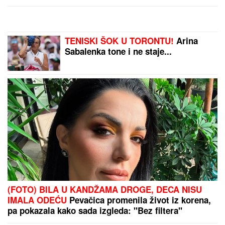
NASLEDSTVO
TENISKI ŠOK U TORONTU!
Arina
Sabalenka tone i ne staje...
(FOTO) BILA U KANDŽAMA DROGE, DECA NISU
IMALA ODEĆU
Pevačica promenila život iz korena,
pa pokazala kako sada izgleda: "Bez filtera"