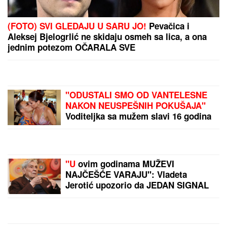
(FOTO) SVI GLEDAJU U SARU JO!
Pevačica i
Aleksej Bjelogrlić ne skidaju osmeh sa lica, a ona
jednim potezom OČARALA SVE
"ODUSTALI SMO OD VANTELESNE
NAKON NEUSPEŠNIH POKUŠAJA"
Voditeljka sa mužem slavi 16 godina
braka: "Dovoljni smo jedno drugom"
"U
ovim godinama MUŽEVI
NAJČEŠĆE VARAJU": Vladeta
Jerotić upozorio da JEDAN SIGNAL
žene često ignorišu - zato brakovi
pucaju