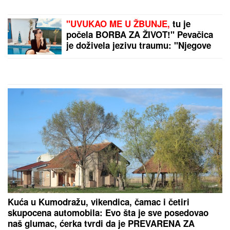
"UVUKAO ME U ŽBUNJE,
tu je
počela BORBA ZA ŽIVOT!" Pevačica
je doživela jezivu traumu: "Njegove
ruke su od dole došle ka mom vratu"
Kuća u Kumodražu, vikendica, čamac i četiri
skupocena automobila: Evo šta je sve posedovao
naš glumac, ćerka tvrdi da je PREVARENA ZA