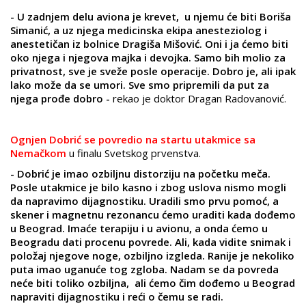
- U zadnjem delu aviona je krevet, u njemu će biti Boriša
Simanić, a uz njega medicinska ekipa anesteziolog i
anestetičan iz bolnice Dragiša Mišović. Oni i ja ćemo biti
oko njega i njegova majka i devojka. Samo bih molio za
privatnost, sve je sveže posle operacije. Dobro je, ali ipak
lako može da se umori. Sve smo pripremili da put za
njega prođe dobro -
rekao je doktor Dragan Radovanović.
Ognjen Dobrić se povredio na startu utakmice sa
Nemačkom
u finalu Svetskog prvenstva.
- Dobrić je imao ozbiljnu distorziju na početku meča.
Posle utakmice je bilo kasno i zbog uslova nismo mogli
da napravimo dijagnostiku. Uradili smo prvu pomoć, a
skener i magnetnu rezonancu ćemo uraditi kada dođemo
u Beograd. Imaće terapiju i u avionu, a onda ćemo u
Beogradu dati procenu povrede. Ali, kada vidite snimak i
položaj njegove noge, ozbiljno izgleda. Ranije je nekoliko
puta imao uganuće tog zgloba. Nadam se da povreda
neće biti toliko ozbiljna, ali ćemo čim dođemo u Beograd
napraviti dijagnostiku i reći o čemu se radi.