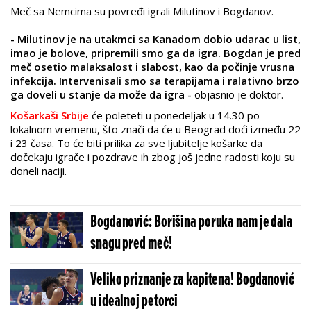
Meč sa Nemcima su povređi igrali Milutinov i Bogdanov.
- Milutinov je na utakmci sa Kanadom dobio udarac u list,
imao je bolove, pripremili smo ga da igra. Bogdan je pred
meč osetio malaksalost i slabost, kao da počinje vrusna
infekcija. Intervenisali smo sa terapijama i ralativno brzo
ga doveli u stanje da može da igra -
objasnio je doktor.
Košarkaši Srbije
će poleteti u ponedeljak u 14.30 po
lokalnom vremenu, što znači da će u Beograd doći između 22
i 23 časa. To će biti prilika za sve ljubitelje košarke da
dočekaju igrače i pozdrave ih zbog još jedne radosti koju su
doneli naciji.
Bogdanović: Borišina poruka nam je dala
snagu pred meč!
Veliko priznanje za kapitena! Bogdanović
u idealnoj petorci