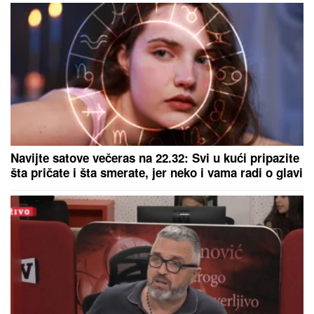
Navijte satove večeras na 22.32: Svi u kući pripazite
šta pričate i šta smerate, jer neko i vama radi o glavi