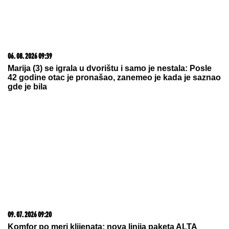
06. 08. 2026 09:39
Marija (3) se igrala u dvorištu i samo je nestala: Posle
42 godine otac je pronašao, zanemeo je kada je saznao
gde je bila
09. 07. 2026 09:20
Komfor po meri klijenata: nova linija paketa ALTA