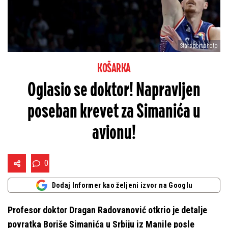
Starsportphoto
KOŠARKA
Oglasio se doktor! Napravljen
poseban krevet za Simanića u
avionu!
0
Dodaj Informer kao željeni izvor na Googlu
Profesor doktor Dragan Radovanović otkrio je detalje
povratka Boriše Simanića u Srbiju iz Manile posle