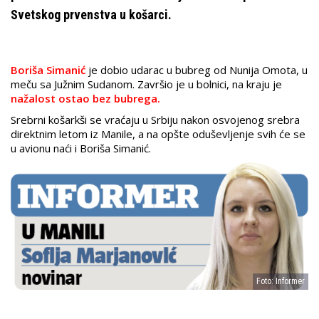
Svetskog prvenstva u košarci.
Boriša Simanić
je dobio udarac u bubreg od Nunija Omota, u
meču sa Južnim Sudanom. Završio je u bolnici, na kraju je
nažalost ostao bez bubrega.
Srebrni košarkši se vraćaju u Srbiju nakon osvojenog srebra
direktnim letom iz Manile, a na opšte oduševljenje svih će se
u avionu naći i Boriša Simanić.
Foto: Informer