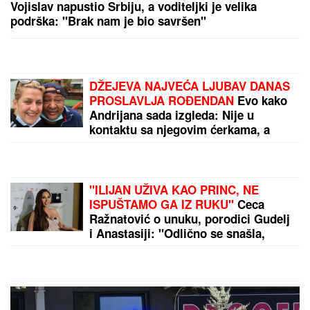
Vojislav napustio Srbiju, a voditeljki je velika
podrška: "Brak nam je bio savršen"
DŽEJEVA NAJVEĆA LJUBAV DANAS
PROSLAVLJA ROĐENDAN
Evo kako
Andrijana sada izgleda: Nije u
kontaktu sa njegovim ćerkama, a
jedan detalj svi komentarišu
"ILIJAN UŽIVA KAO PRINC, NE
ISPUŠTAMO GA IZ RUKU"
Ceca
Ražnatović o unuku, porodici Gudelj
i Anastasiji: "Odlično se snašla,
nisam je savetovala", spomenula i
novi album posle 10 godina