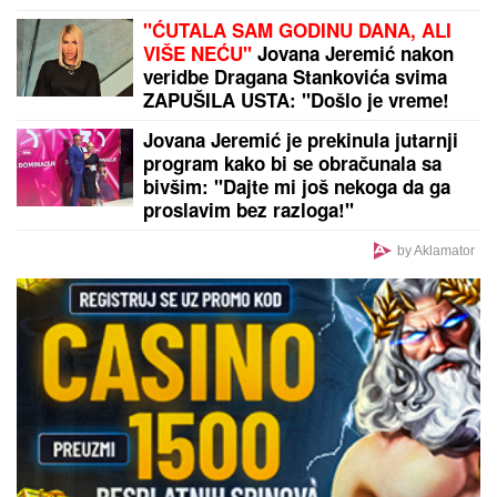
"ĆUTALA SAM GODINU DANA, ALI
VIŠE NEĆU"
Jovana Jeremić nakon
veridbe Dragana Stankovića svima
ZAPUŠILA USTA: "Došlo je vreme!
Niko me neće iskoristiti"
Jovana Jeremić je prekinula jutarnji
program kako bi se obračunala sa
bivšim: "Dajte mi još nekoga da ga
proslavim bez razloga!"
by Aklamator