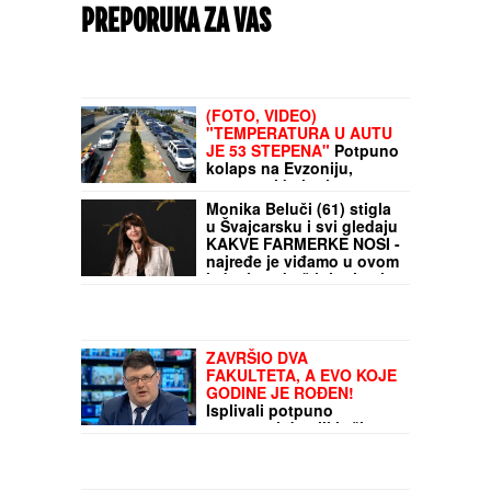
PREPORUKA ZA VAS
(FOTO, VIDEO)
"TEMPERATURA U AUTU
JE 53 STEPENA"
Potpuno
kolaps na Evzoniju,
ogromnoj koloni se ne
vidi kraj: Na izlaz iz Grčke
Monika Beluči (61) stigla
čeka se preko dva sata,
u Švajcarsku i svi gledaju
putnici očajni
KAKVE FARMERKE NOSI -
najređe je viđamo u ovom
izdanju, a baš joj pristaje:
Odabrala model koji
izdužuje figuru, a onda se
vratila prepoznatljivom
stilu
ZAVRŠIO DVA
FAKULTETA, A EVO KOJE
GODINE JE ROĐEN!
Isplivali potpuno
nepoznati detalji iz života
Predraga Sarape, ove
činjenice će vas
IZNENADITI!