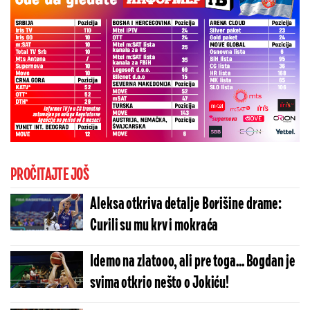
PROČITAJTE JOŠ
Aleksa otkriva detalje Borišine drame:
Curili su mu krv i mokraća
Idemo na zlatooo, ali pre toga... Bogdan je
svima otkrio nešto o Jokiću!