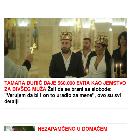
TAMARA ĐURIĆ DAJE 560.000 EVRA KAO JEMSTVO
ZA BIVŠEG MUŽA
Želi da se brani sa slobode:
"Verujem da bi i on to uradio za mene", ovo su svi
detalji
NEZAPAMĆENO U DOMAĆEM