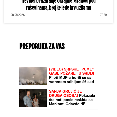
Neviđeno razaranje Ukrajine: Gradovi pod
ruševinama, brojke lede krv u žilama
08.08.2026
07:30
PREPORUKA ZA VAS
(VIDEO) SRPSKE "PUME"
GASE POŽARE I U SRBIJI
Piloti MUP-a borili se sa
vatrenom stihijom 26 sati
bez prestanka: "Dok
plamen ne stane, oni ne
SANJA GRUJIĆ JE
staju"
DRUGA OSOBA!
Pokazala
šta radi posle raskida sa
Markom: Odavde NE
IZLAZI, promene na njoj
bodu oči (FOTO)