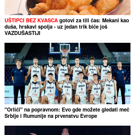
UŠTIPCI BEZ KVASCA
gotovi za tili čas: Mekani kao
duša, hrskavi spolja - uz jedan trik biće još
VAZDUŠASTIJI
"Orlići" na popravnom: Evo gde možete gledati meč
Srbije i Rumunije na prvenstvu Evrope