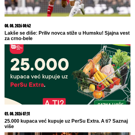
08. 08. 2026 08:42
Lakše se diše: Priliv novca stiže u Humsku! Sjajna vest
za crno-bele
03. 08. 2026 07:31
25.000 kupaca već kupuje uz PerSu Extra. A ti? Saznaj
više