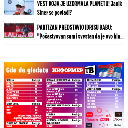
VEST KOJA JE UZDRMALA PLANETU! Janik
Siner se povlači?
PARTIZAN PREDSTAVIO IDRISU BABU:
"Počastvovan sam i svestan da je ovo klub
sa velikom istorijom"