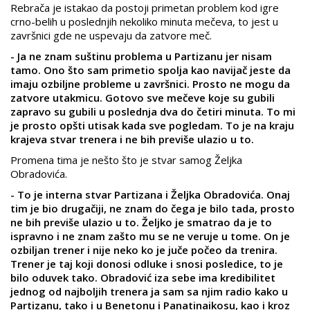
Rebrača je istakao da postoji primetan problem kod igre
crno-belih u poslednjih nekoliko minuta mečeva, to jest u
završnici gde ne uspevaju da zatvore meč.
- Ja ne znam suštinu problema u Partizanu jer nisam
tamo. Ono što sam primetio spolja kao navijač jeste da
imaju ozbiljne probleme u završnici. Prosto ne mogu da
zatvore utakmicu. Gotovo sve mečeve koje su gubili
zapravo su gubili u poslednja dva do četiri minuta. To mi
je prosto opšti utisak kada sve pogledam. To je na kraju
krajeva stvar trenera i ne bih previše ulazio u to.
Promena tima je nešto što je stvar samog Željka
Obradovića.
- To je interna stvar Partizana i Željka Obradovića. Onaj
tim je bio drugačiji, ne znam do čega je bilo tada, prosto
ne bih previše ulazio u to. Željko je smatrao da je to
ispravno i ne znam zašto mu se ne veruje u tome. On je
ozbiljan trener i nije neko ko je juče počeo da trenira.
Trener je taj koji donosi odluke i snosi posledice, to je
bilo oduvek tako. Obradović iza sebe ima kredibilitet
jednog od najboljih trenera ja sam sa njim radio kako u
Partizanu, tako i u Benetonu i Panatinaikosu, kao i kroz