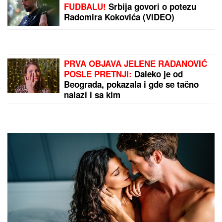
FUDBALU!
Srbija govori o potezu
Radomira Kokovića (VIDEO)
PRVA OBJAVA JELENE RADANOVIĆ
POSLE PRETNJI:
Daleko je od
Beograda, pokazala i gde se tačno
nalazi i sa kim