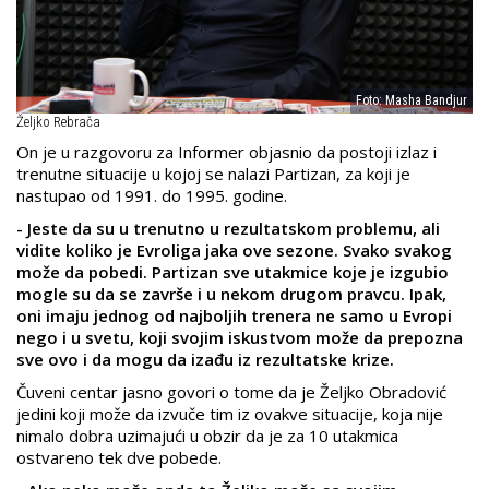
Foto: Masha Bandjur
Željko Rebrača
On je u razgovoru za Informer objasnio da postoji izlaz i
trenutne situacije u kojoj se nalazi Partizan, za koji je
nastupao od 1991. do 1995. godine.
- Jeste da su u trenutno u rezultatskom problemu, ali
vidite koliko je Evroliga jaka ove sezone. Svako svakog
može da pobedi. Partizan sve utakmice koje je izgubio
mogle su da se završe i u nekom drugom pravcu. Ipak,
oni imaju jednog od najboljih trenera ne samo u Evropi
nego i u svetu, koji svojim iskustvom može da prepozna
sve ovo i da mogu da izađu iz rezultatske krize.
Čuveni centar jasno govori o tome da je Željko Obradović
jedini koji može da izvuče tim iz ovakve situacije, koja nije
nimalo dobra uzimajući u obzir da je za 10 utakmica
ostvareno tek dve pobede.