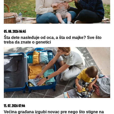
05. 08. 2026 06:45
Šta dete nasleđuje od oca, a šta od majke? Sve što
treba da znate o genetici
15. 07. 2026 07:44
Većina građana izgubi novac pre nego što stigne na