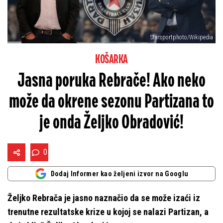
Starsportphoto/Wikipedia
KOŠARKA
Jasna poruka Rebrače! Ako neko
može da okrene sezonu Partizana to
je onda Željko Obradović!
0
Dodaj Informer kao željeni izvor na Googlu
Željko Rebrača je jasno naznačio da se može izaći iz
trenutne rezultatske krize u kojoj se nalazi Partizan, a