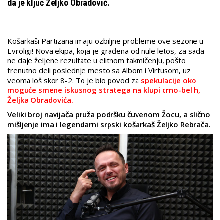
da je ključ Željko Obradović.
Košarkaši Partizana imaju ozbiljne probleme ove sezone u
Evroligi! Nova ekipa, koja je građena od nule letos, za sada
ne daje željene rezultate u elitnom takmičenju, pošto
trenutno deli poslednje mesto sa Albom i Virtusom, uz
veoma loš skor 8-2. To je bio povod za
spekulacije oko
moguće smene iskusnog stratega na klupi crno-belih,
Željka Obradovića.
Veliki broj navijača pruža podršku čuvenom Žocu, a slično
mišljenje ima i legendarni srpski košarkaš Željko Rebrača.