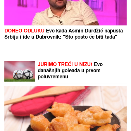
DONEO ODLUKU
Evo kada Asmin Durdžić napušta
Srbiju i ide u Dubrovnik: "Sto posto će biti tada"
JURIMO TREĆI U NIZU!
Evo
današnjih goleada u prvom
poluvremenu