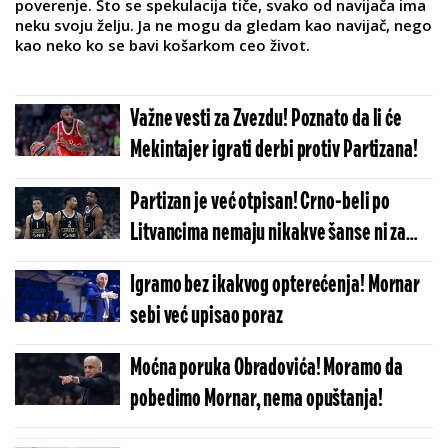
poverenje. Što se spekulacija tiče, svako od navijača ima
neku svoju želju. Ja ne mogu da gledam kao navijač, nego
kao neko ko se bavi košarkom ceo život.
Važne vesti za Zvezdu! Poznato da li će
Mekintajer igrati derbi protiv Partizana!
Partizan je već otpisan! Crno-beli po
Litvancima nemaju nikakve šanse ni za
plej-in Evrolige!
Igramo bez ikakvog opterećenja! Mornar
sebi već upisao poraz
Moćna poruka Obradovića! Moramo da
pobedimo Mornar, nema opuštanja!