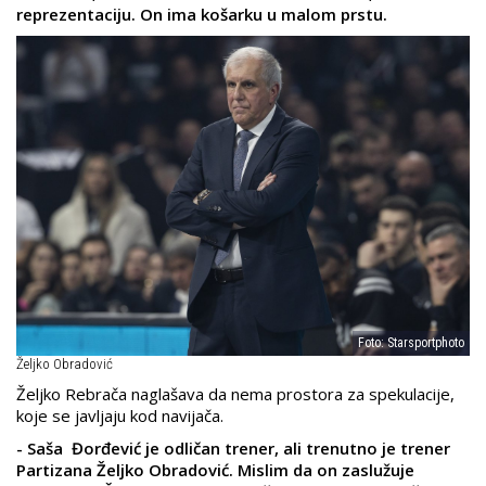
reprezentaciju. On ima košarku u malom prstu.
Foto: Starsportphoto
Željko Obradović
Željko Rebrača naglašava da nema prostora za spekulacije,
koje se javljaju kod navijača.
- Saša Đorđević je odličan trener, ali trenutno je trener
Partizana Željko Obradović. Mislim da on zaslužuje