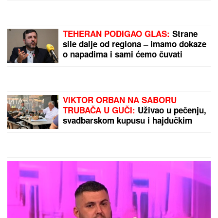
TEHERAN PODIGAO GLAS:
Strane
sile dalje od regiona – imamo dokaze
o napadima i sami ćemo čuvati
bezbednost
VIKTOR ORBAN NA SABORU
TRUBAČA U GUČI:
Uživao u pečenju,
svadbarskom kupusu i hajdučkim
ćevapima (FOTO)