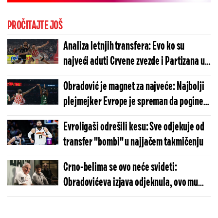
PROČITAJTE JOŠ
Analiza letnjih transfera: Evo ko su
najveći aduti Crvene zvezde i Partizana u
novoj sezoni
Obradović je magnet za najveće: Najbolji
plejmejker Evrope je spreman da pogine
za njega!
Evroligaši odrešili kesu: Sve odjekuje od
transfer "bombi" u najjačem takmičenju
Crno-belima se ovo neće svideti:
Obradovićeva izjava odjeknula, ovo mu
neće zaboraviti!