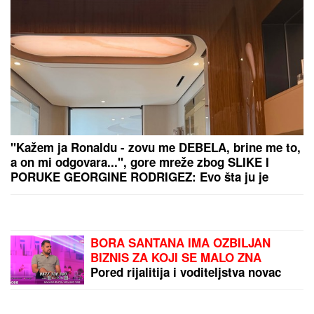
"Kažem ja Ronaldu - zovu me DEBELA, brine me to,
a on mi odgovara...", gore mreže zbog SLIKE I
PORUKE GEORGINE RODRIGEZ: Evo šta ju je
izbacilo iz koloseka, Mesijeva žena i Penelope Kruz
je javno podržale
BORA SANTANA IMA OZBILJAN
BIZNIS ZA KOJI SE MALO ZNA
Pored rijalitija i voditeljstva novac
mu kaplje i od ovog posla: "Ljudi mi
dolaze svakodnevno"