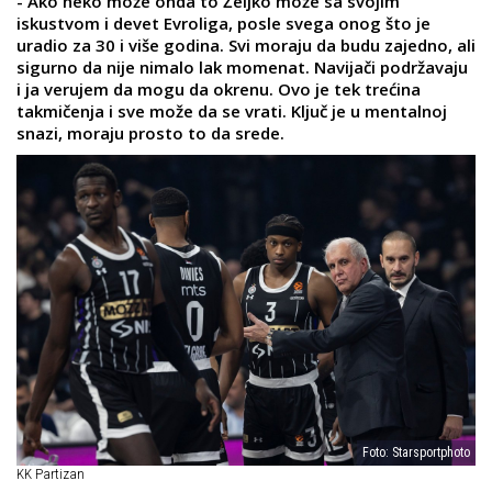
- Ako neko može onda to Željko može sa svojim
iskustvom i devet Evroliga, posle svega onog što je
uradio za 30 i više godina. Svi moraju da budu zajedno, ali
sigurno da nije nimalo lak momenat. Navijači podržavaju
i ja verujem da mogu da okrenu. Ovo je tek trećina
takmičenja i sve može da se vrati. Ključ je u mentalnoj
snazi, moraju prosto to da srede.
Foto: Starsportphoto
KK Partizan