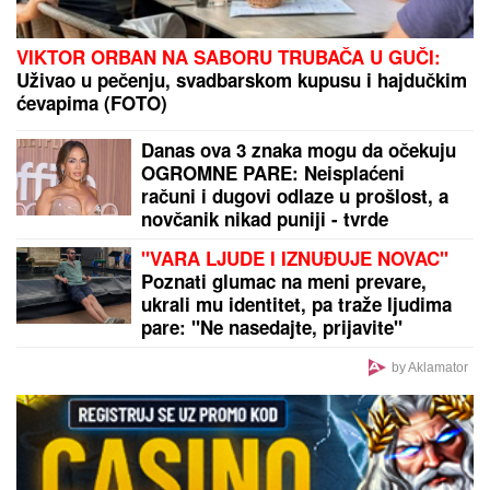
VIKTOR ORBAN NA SABORU TRUBAČA U GUČI:
Uživao u pečenju, svadbarskom kupusu i hajdučkim
ćevapima (FOTO)
Danas ova 3 znaka mogu da očekuju
OGROMNE PARE: Neisplaćeni
računi i dugovi odlaze u prošlost, a
novčanik nikad puniji - tvrde
astrolozi
"VARA LJUDE I IZNUĐUJE NOVAC"
Poznati glumac na meni prevare,
ukrali mu identitet, pa traže ljudima
pare: "Ne nasedajte, prijavite"
by Aklamator