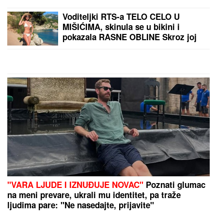
Voditeljki RTS-a TELO CELO U
MIŠIĆIMA, skinula se u bikini i
pokazala RASNE OBLINE Skroz joj
popustile kočnice, slike sa odmora
napravile dar-mar
"VARA LJUDE I IZNUĐUJE NOVAC"
Poznati glumac
na meni prevare, ukrali mu identitet, pa traže
ljudima pare: "Ne nasedajte, prijavite"