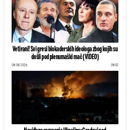
Vetirani! Svi gresi blokaderskih ideologa zbog kojih su
došli pod plenumaški mač (VIDEO)
08.08.2026
08:02