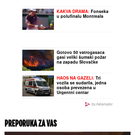
KAKVA DRAMA:
Fonseka
u polufinalu Montreala
Gotovo 50 vatrogasaca
gasi veliki šumski požar
na zapadu Slovačke
HAOS NA GAZELI:
Tri
vozila se sudarila, jedna
osoba prevezena u
Urgentni centar
by Aklamator
PREPORUKA ZA VAS