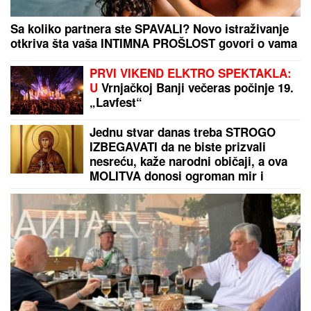
Sa koliko partnera ste SPAVALI? Novo istraživanje
otkriva šta vaša INTIMNA PROŠLOST govori o vama
PRVI VIKEND ELKTRO SPEKTAKLA:
U
Vrnjačkoj Banji večeras počinje 19.
„Lavfest“
Jednu stvar danas treba STROGO
IZBEGAVATI da ne biste prizvali
nesreću, kaže narodni običaji, a ova
MOLITVA donosi ogroman mir i
blagoslov: Slavi se SVETA PETKA
TRNOVA