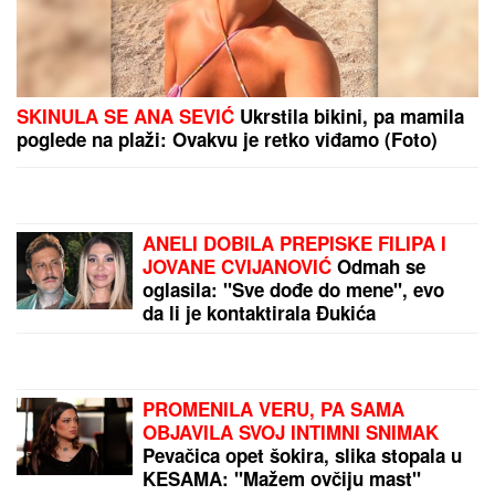
SKINULA SE ANA SEVIĆ
Ukrstila bikini, pa mamila
poglede na plaži: Ovakvu je retko viđamo (Foto)
ANELI DOBILA PREPISKE FILIPA I
JOVANE CVIJANOVIĆ
Odmah se
oglasila: "Sve dođe do mene", evo
da li je kontaktirala Đukića
PROMENILA VERU, PA SAMA
OBJAVILA SVOJ INTIMNI SNIMAK
Pevačica opet šokira, slika stopala u
KESAMA: "Mažem ovčiju mast"