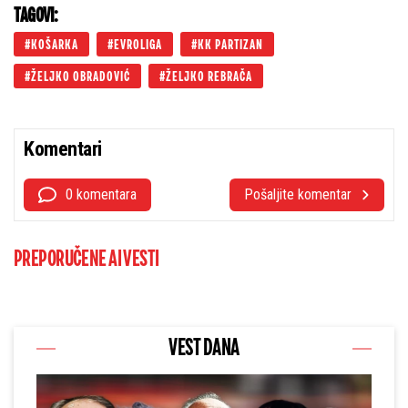
TAGOVI:
KOŠARKA
EVROLIGA
KK PARTIZAN
ŽELJKO OBRADOVIĆ
ŽELJKO REBRAČA
Komentari
0 komentara
Pošaljite komentar
PREPORUČENE AI VESTI
VEST DANA