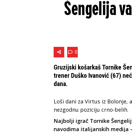
Šengelija v
0
Gruzijski košarkaš Tornike Šeng
trener Duško Ivanović (67) ne
dana.
Loši dani za Virtus iz Bolonje,
nezgodnu poziciju crno-belih.
Najbolji igrač Tornike Šengeli
navodima italijanskih medija -