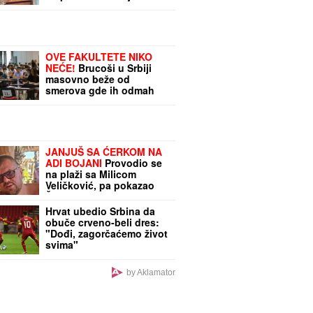
Razleteli su se svuda po
kući
OVE FAKULTETE NIKO
NEĆE!
Brucoši u Srbiji
masovno beže od
smerova gde ih odmah
čeka posao i sigurna
plata
JANJUŠ SA ĆERKOM NA
ADI BOJANI
Provodio se
na plaži sa Milicom
Veličković, pa pokazao
ŠTA RADE KRUNA I ON: U
prvom planu tetovaža
Hrvat ubedio Srbina da
koju je posvetio
obuče crveno-beli dres:
naslednici (FOTO)
"Dođi, zagorčaćemo život
svima"
by Aklamator