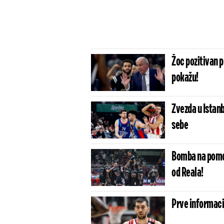
Žoc pozitivan pr
pokažu!
Zvezda u Istanb
sebe
Bomba na pomol
od Reala!
Prve informaci