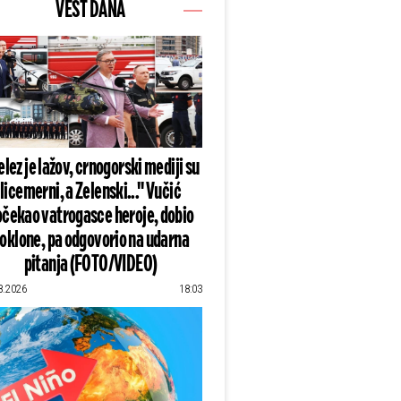
VEST DANA
lez je lažov, crnogorski mediji su
licemerni, a Zelenski..." Vučić
čekao vatrogasce heroje, dobio
oklone, pa odgovorio na udarna
pitanja (FOTO/VIDEO)
8.2026
18:03