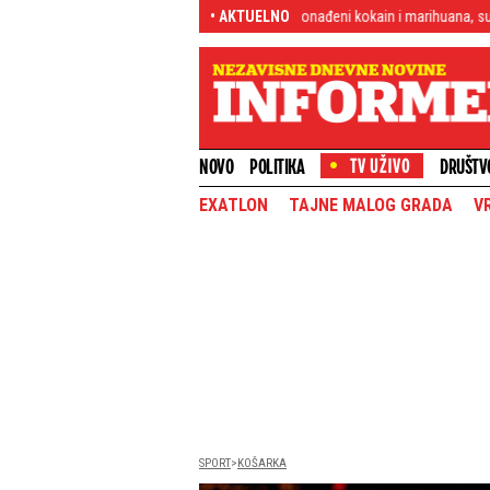
ve za dvojac iz Bijelog Polja: Pronađeni kokain i marihuana, sumnja se da su dro
• AKTUELNO
NOVO
POLITIKA
DRUŠTV
EXATLON
TAJNE MALOG GRADA
V
SPORT
KOŠARKA