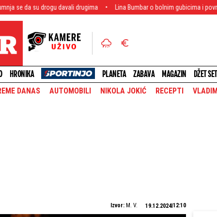
gu davali drugima
Lina Bumbar o bolnim gubicima i povratku na scenu: "Shv
O
HRONIKA
PLANETA
ZABAVA
MAGAZIN
DŽET SE
REME DANAS
AUTOMOBILI
NIKOLA JOKIĆ
RECEPTI
VLADIM
Izvor:
M. V.
12:10
19.12.2024