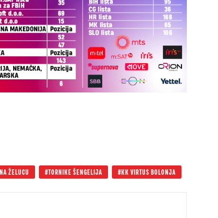
 NA ŽELUCU
TORNIKE ŠENGELIJA
KK VIRTUS BOLONJA