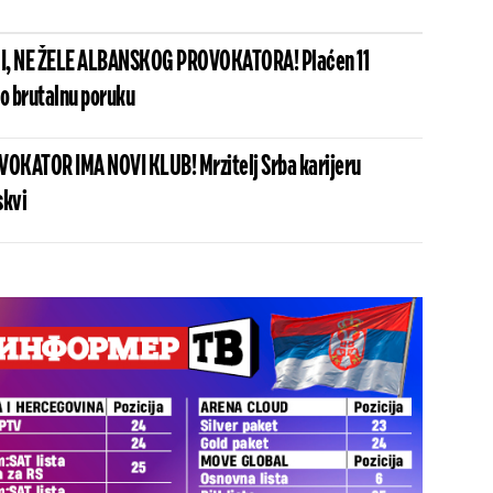
I, NE ŽELE ALBANSKOG PROVOKATORA! Plaćen 11
io brutalnu poruku
OKATOR IMA NOVI KLUB! Mrzitelj Srba karijeru
skvi