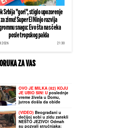
k Srbija "gori", stiglo upozorenje
za zimu! Super El Ninjo razvija
gromnu snagu: Evo šta nas čeka
posle tropskog pakla
8.2026
21:30
ORUKA ZA VAS
OVO JE MILKA (82) KOJU
JE UBIO SIN! U
poslednje
vreme živela u Domu,
jutros došla da obiđe
sina, a on je TUKAO DO
SMRTI! (FOTO, VIDEO)
(VIDEO)
Beograđani u
dečijoj sobi u zidu zatekli
NEŠTO JEZIVO! Odmah
su pozvali stručnjaka: