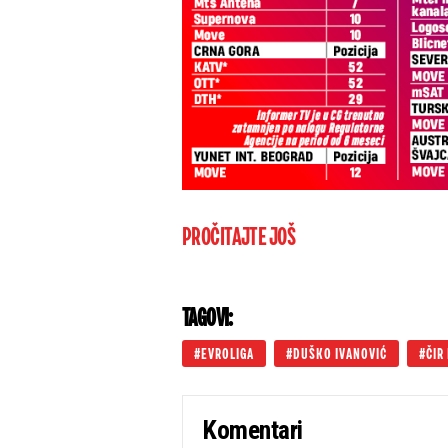
PROČITAJTE JOŠ
TAGOVI:
EVROLIGA
DUŠKO IVANOVIĆ
ČIR
Komentari