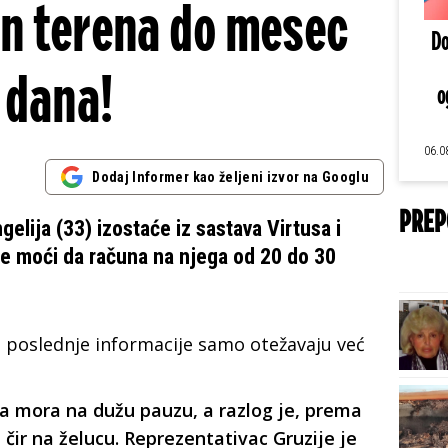
an terena do mesec
Do
dana!
o
06.0
Dodaj Informer kao željeni izvor na Googlu
PREP
elija (33) izostaće iz sastava Virtusa i
će moći da računa na njega od 20 do 30
 a poslednje informacije samo otežavaju već
ja mora na dužu pauzu, a razlog je, prema
 čir na želucu. Reprezentativac Gruzije je