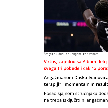
Šengelija u duelu sa Bongom i Partizanom
Virtus, zajedno sa Albom deli 
svega tri pobede i čak 13 pora
Angažmanom Duška Ivanovića če
terapiji" i momentalnim rezulta
Posao sjajnom stručnjaku doda
ne treba isključiti ni angažman