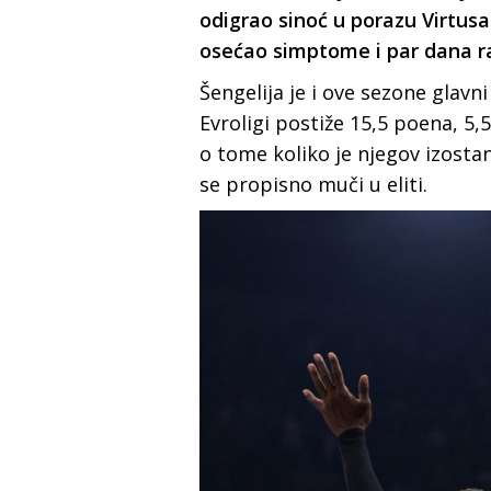
odigrao sinoć u porazu Virtusa
osećao simptome i par dana ra
Šengelija je i ove sezone glavn
Evroligi postiže 15,5 poena, 5,5
o tome koliko je njegov izosta
se propisno muči u eliti.