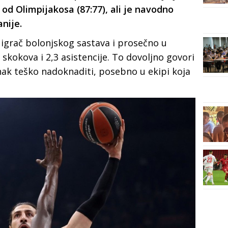
 od Olimpijakosa (87:77), ali je navodno
nije.
i igrač bolonjskog sastava i prosečno u
 skokova i 2,3 asistencije. To dovoljno govori
nak teško nadoknaditi, posebno u ekipi koja