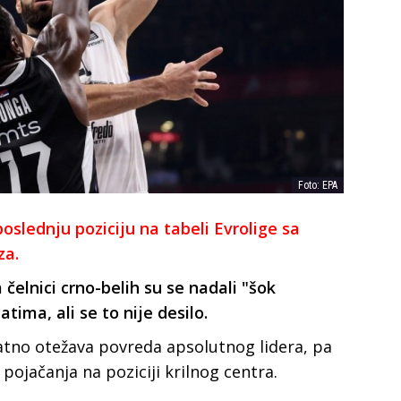
Foto: EPA
poslednju poziciju na tabeli Evrolige sa
za.
lnici crno-belih su se nadali "šok
tima, ali se to nije desilo.
tno otežava povreda apsolutnog lidera, pa
 pojačanja na poziciji krilnog centra.