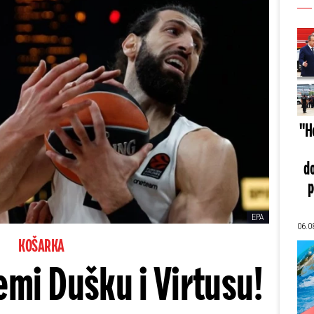
"He
do
p
EPA
06.0
KOŠARKA
emi Dušku i Virtusu!