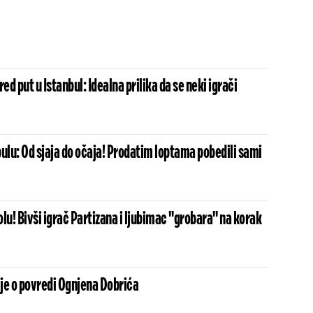
ed put u Istanbul: Idealna prilika da se neki igrači
ulu: Od sjaja do očaja! Prodatim loptama pobedili sami
u! Bivši igrač Partizana i ljubimac "grobara" na korak
je o povredi Ognjena Dobrića