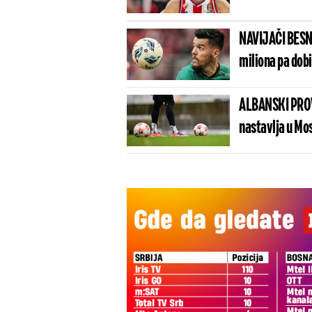
NAVIJAČI BESN
miliona pa dob
ALBANSKI PROV
nastavlja u Mo