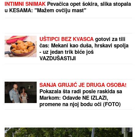
LANČANI SUDAR NA GAZELI
Jedna osoba odmah
prevezena u bolnicu, stvaraju se gužve
Vic dana: Šta kaže lik u servisu kada ne može da
popravi telefon?
by Aklamator
PREPORUKA ZA VAS