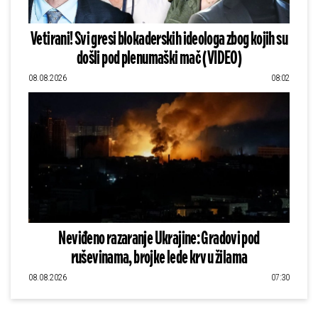
Vetirani! Svi gresi blokaderskih ideologa zbog kojih su
došli pod plenumaški mač (VIDEO)
08.08.2026
08:02
Neviđeno razaranje Ukrajine: Gradovi pod
ruševinama, brojke lede krv u žilama
08.08.2026
07:30