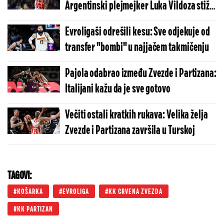
Argentinski plejmejker Luka Vildoza stiže
u Partizan
Evroligaši odrešili kesu: Sve odjekuje od
transfer "bombi" u najjačem takmičenju
Pajola odabrao između Zvezde i Partizana:
Italijani kažu da je sve gotovo
Večiti ostali kratkih rukava: Velika želja
Zvezde i Partizana završila u Turskoj
TAGOVI:
KOŠARKA
EVROLIGA
KK CRVENA ZVEZDA
KK PARTIZAN