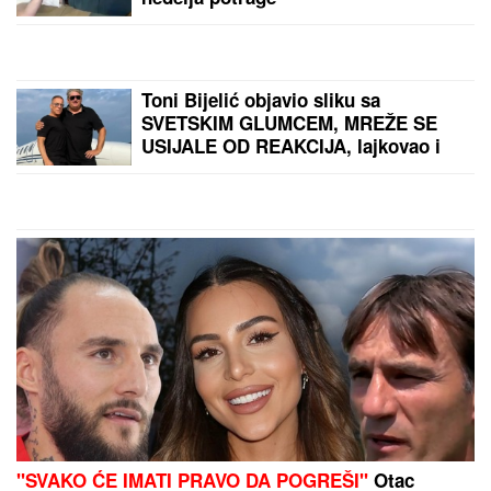
JOŠ JEDNA DETONACIJA U
BEOGRADU!
Rakovica se zatresla
usred noći: Na licu mesta krater,
policija traga za počiniocem
"SRAMOTA ME JE"
Asmin Durdžić
javno udario na rođenu majku zbog
Maje Marinković: "Ona je domaćica,
ne snalazi se u ovom svetu i ne zna
da prestane"