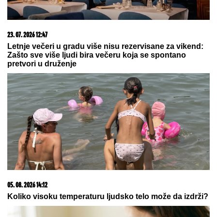
Toni Bijelić objavio sliku sa SVETSKIM GLUMCEM,
MREŽE SE USIJALE OD REAKCIJA, lajkovao i
NOLE: "PRIJATELJI ZA CEO ŽIVOT" (FOTO)
Trnovu Petku mnogi mešaju sa
Svetom Petkom: Evo po čemu se
razlikuju i zašto jedna na ikonama
drži PLOČICU SA OČIMA
POLICIJA REAGOVALA ZBOG ŽENE
SERGEJA TRIFUNOVIĆA,
nije
očekivala da će je OVO SAČEKATI u