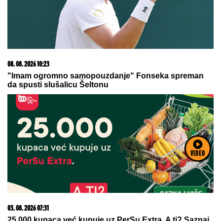
15. 07. 2026 07:44
Većina građana izgubi novac pre nego što stigne na
letovanje - ovih 7 troškova skoro niko ne planira
VIDEO