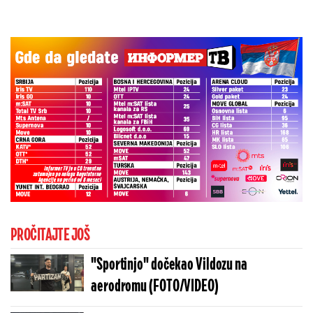
PROČITAJTE JOŠ
"Sportinjo" dočekao Vildozu na
aerodromu (FOTO/VIDEO)