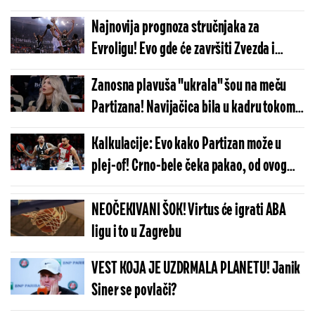
Najnovija prognoza stručnjaka za
Evroligu! Evo gde će završiti Zvezda i
Partizan (FOTO)
Zanosna plavuša "ukrala" šou na meču
Partizana! Navijačica bila u kadru tokom
prenosa, svi se pitaju ko je ona! (FOTO
Kalkulacije: Evo kako Partizan može u
GALERIJA)
plej-of! Crno-bele čeka pakao, od ovog
meča mnogo toga zavisi
NEOČEKIVANI ŠOK! Virtus će igrati ABA
ligu i to u Zagrebu
VEST KOJA JE UZDRMALA PLANETU! Janik
Siner se povlači?