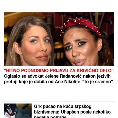
ovčiju mast"
by Aklamator
PREPORUKA ZA VAS
DOKTOR ČUBRILO
kaže da je ovo UBEDLJIVO
NAJZDRAVIJA HRANA NA SVETU, a evo koju
namirnicu nikada NE JEDE: "I moja baba je to znala,
a možda vam zvuči suludo"