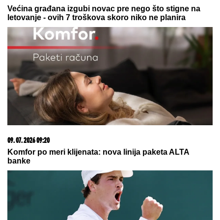
08. 08. 2026 10:07
Вучић: Са Зеленским о унапређењу билатералних
односа и европском путу две земље
20. 07. 2026 08:04
REGISTRUJ SE UZ PROMO KOD CASINO Preuzmi
1500 BESPLATNIH SPINOVA