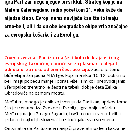
igra Partizan nego njegov bivši klub. Strateg koji je na
Malom Kalemegdanu radio početkom 21. veka kaže da
nijedan klub u Evropi nema navijače kao što to imaju
crno-beli, ali i da su obe beogradske ekipe vrlo značajne
za evropsku košarku i za Evroligu.
Crvena zvezda i Partizan na šest kola do kraja elitnog
evropskog takmičenja boriće se za plasman u plej-of,
odnosno, za neku od prvih šest pozicija
. Zasad je tome
bliža ekipa šampiona ABA lige, koja ima skor 16-12, dok crno-
beli imaju pobedu manje i poraz više. Tim koji predvodi Janis
Sferopulos trenutno je šesti na tabeli, dok je četa Željka
Obradovića na osmom mestu.
Međutim, mnogo je onih koji veruju da Partizan, uprkos tome
što je trenutno iza Zvezde u Evroligi, igra bolju košarku.
Među njima je i Zmago Sagadin, bivši trener crveno-belih i
jedan od najboljih slovenačkih stručnjaka svih vremena.
On smatra da Partizanovi navijači prave atmosferu kakva ne