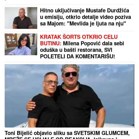
napada u Nemačkoj: "Meci su probili prozor
spavaće sobe"
Jednu stvar danas treba STROGO
IZBEGAVATI da ne biste prizvali
nesreću, kaže narodni običaji, a ova
MOLITVA donosi ogroman mir i
blagoslov: Slavi se SVETA PETKA
TRNOVA
KOLAPS NA GRANICAMA:
Na ovom
prelazu čeka se čak četiri sata, evo
gde su najveće gužve