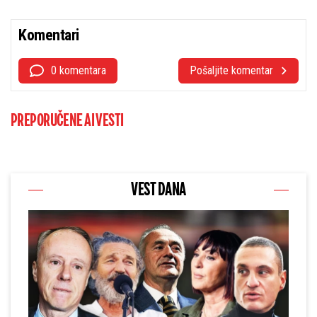
Komentari
0 komentara
Pošaljite komentar
PREPORUČENE AI VESTI
VEST DANA