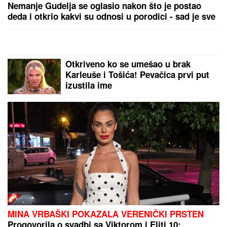
"HITNO PODNOSIMO PRIJAVU ZA KRIVIČNO DELO"
Oglasio se advokat Jelene Radanović nakon jezivih
pretnji koje je dobila od Ane Nikolić: "To je sramno"
Grk pucao na kuću srpskog
biznismena: Uhapšen posle nekoliko
nedelja potrage
Toni Bijelić objavio sliku sa
SVETSKIM GLUMCEM, MREŽE SE
USIJALE OD REAKCIJA, lajkovao i
NOLE: "PRIJATELJI ZA CEO ŽIVOT"
(FOTO)