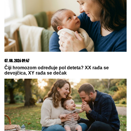
tržnom centru!
by Aklamator
23. 07. 2026 12:47
Letnje večeri u gradu više nisu rezervisane za vikend:
Zašto sve više ljudi bira večeru koja se spontano
pretvori u druženje