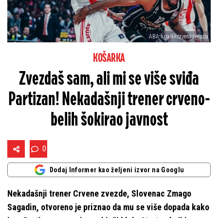
ABA liga/kkcrvenazvezda
KOŠARKA
Zvezdaš sam, ali mi se više sviđa
Partizan! Nekadašnji trener crveno-
belih šokirao javnost
0
Dodaj Informer kao željeni izvor na Googlu
Nekadašnji trener Crvene zvezde, Slovenac Zmago
Sagadin, otvoreno je priznao da mu se više dopada kako