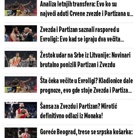
Analiza letnjih transfera: Evo ko su
najveći aduti Crvene zvezde i Partizana u
novoj sezoni
Zvezda i Partizan saznali raspored u
Evroligi: Evo kad se igraju dva večita
derbija u Beogradu
Žestok udar na Srbe iz Litvanije: Novinari
brutalno ponizili Partizan i Zvezdu
Šta čeka večite u Evroligi? Kladionice dale
prognoze, evo gde stoje Zvezda i Partizan
na tabeli
Šansa za Zvezdu i Partizan? Mirotić
definitivno odlazi iz Monaka!
Goreće Beograd, trese se srpska košarka: