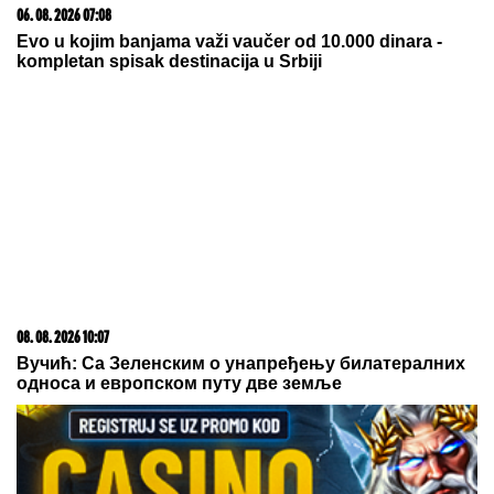
Čiji hromozom određuje pol deteta? XX rađa se
devojčica, XY rađa se dečak
05. 08. 2026 06:45
Šta dete nasleđuje od oca, a šta od majke? Sve što
treba da znate o genetici
07. 08. 2026 09:14
Сазнања „Политике”: Црна Гора следећа у војном
савезу Загреба, Тиране и Приштине