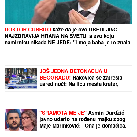
VEZA BOŽIDARA ĐELIĆA
I BLOKADERSKE LISTE -
SLOBODAN VUKOSAVIĆ,
LAŽNI EKOLOG I
DOKAZANI
LICEMER!
PROMENILA VERU, PA
SAMA OBJAVILA SVOJ
INTIMNI SNIMAK
Pevačica
opet šokira, slika stopala
u KESAMA: "Mažem