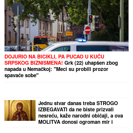
PROMENILA VERU, PA SAMA OBJAVILA SVOJ
INTIMNI SNIMAK
Pevačica opet šokira, slika stopala
u KESAMA: "Mažem ovčiju mast"
UŠTIPCI BEZ KVASCA
gotovi za tili
čas: Mekani kao duša, hrskavi spolja
- uz jedan trik biće još
VAZDUŠASTIJI