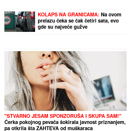
SANJA GRUJIĆ JE DRUGA OSOBA!
Pokazala šta radi posle raskida sa
Markom: Odavde NE IZLAZI,
promene na njoj bodu oči (FOTO)
DOJURIO NA BICIKLI, PA PUCAO U KUĆU
SRPSKOG BIZNISMENA!
Grk (22) uhapšen zbog