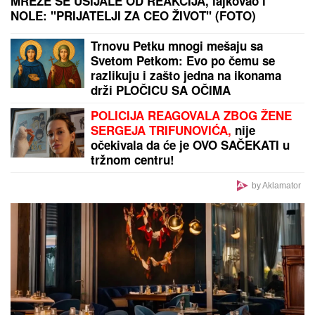
"STVARNO JESAM SPONZORUŠA I SKUPA SAM!"
Ćerka pokojnog pevača šokirala javnost priznanjem,
pa otkrila šta ZAHTEVA od muškaraca
Hitno uključivanje Mustafe Durdžića
u emisiju, otkrio detalje video poziva
sa Majom: "Mevlida je ljuta na nju"
KRATAK ŠORTS OTKRIO CELU
BUTINU:
Milena Popović dala sebi
oduška u bašti restorana, SVI
POLETELI DA KOMENTARIŠU!
(FOTO)