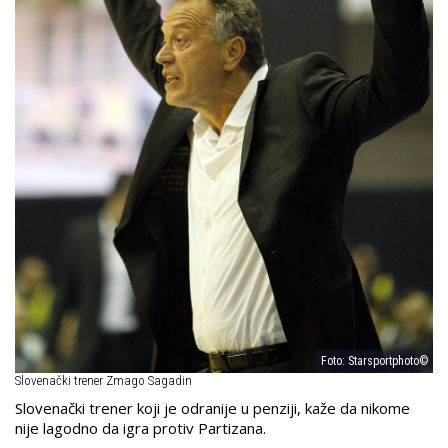
Foto: Starsportphoto©
Slovenački trener Zmago Sagadin
Slovenački trener koji je odranije u penziji, kaže da nikome
nije lagodno da igra protiv Partizana.