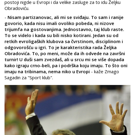
postoji nigde u Evropi i da velike zasluge za to idu Željku
Obradoviću.
-
Nisam partizanovac, ali mi se sviđaju. To sam i ranije
govorio, kada nisu imali ovoliko pobeda, ni nizove
trijumfa na gostovanjima. Jednostavno, taj klub raste.
To se videlo i kada su bili nisko kotirani. Jedan su od
retkih evroligaških klubova sa čvrstinom, disciplinom i
odgovorošću u igri. To je karakteristika rada Željka
Obradovića. To, po meni, može da ih odvede na završni
turnir! U duši sam zvezdaš, ali u srcu mi se više dopada
kako igraju crno-beli, pa i podrška koju imaju. To što oni
imaju na tribinama, nema niko u Evropi
- kaže Zmago
Sagadin za "Sport klub".