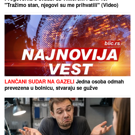
"SVAKO ĆE IMATI PRAVO DA POGREŠI"
Otac
Nemanje Gudelja se oglasio nakon što je postao
deda i otkrio kakvi su odnosi u porodici - sad je sve
jasno
Otkriveno ko se umešao u brak
Karleuše i Tošića! Pevačica prvi put
izustila ime