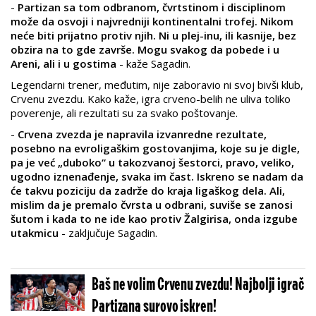
-
Partizan sa tom odbranom, čvrtstinom i disciplinom
može da osvoji i najvredniji kontinentalni trofej. Nikom
neće biti prijatno protiv njih. Ni u plej-inu, ili kasnije, bez
obzira na to gde završe. Mogu svakog da pobede i u
Areni, ali i u gostima
- kaže Sagadin.
Legendarni trener, međutim, nije zaboravio ni svoj bivši klub,
Crvenu zvezdu. Kako kaže, igra crveno-belih ne uliva toliko
poverenje, ali rezultati su za svako poštovanje.
-
Crvena zvezda je napravila izvanredne rezultate,
posebno na evroligaškim gostovanjima, koje su je digle,
pa je već „duboko“ u takozvanoj šestorci, pravo, veliko,
ugodno iznenađenje, svaka im čast. Iskreno se nadam da
će takvu poziciju da zadrže do kraja ligaškog dela. Ali,
mislim da je premalo čvrsta u odbrani, suviše se zanosi
šutom i kada to ne ide kao protiv Žalgirisa, onda izgube
utakmicu
- zaključuje Sagadin.
Baš ne volim Crvenu zvezdu! Najbolji igrač
Partizana surovo iskren!