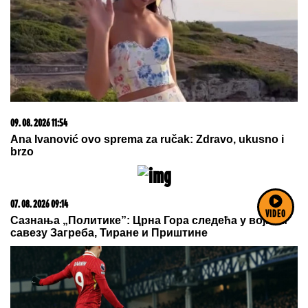
"Moskva će pasti"
09. 08. 2026 14:58
Zovu ih srpski "mali Karibi" - mestašce je kao sa
razglednice
VIDEO