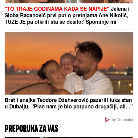
strašna dijagnoza vratila i odnela je za manje od 8
MESECI
U Iraku razbijena tajna ćelija IRGC-a!
Spremali dronove za udar na
Saudijsku Arabiju
OŽENIO SE BRAT TANJE SAVIĆ
Mlada u raskošnoj
venčanici, a pevačica u haljini sa šlicem do kuka:
"Najlepši par"