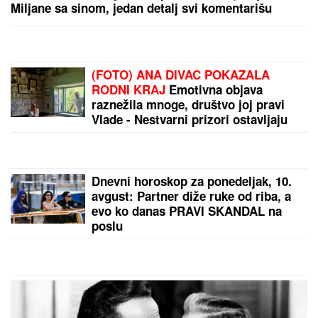
napisao pesmu "Beograd", Ceca posle 30 godina
otkrila istinu: "Nudila sam je Marini"
(FOTO) ANĐELA VEŠTICA NE MOŽE
DA SE KONTROLIŠE SA NOVIM
DEČKOM
Razmenjivali nežnosti na
privatnom bazenu: Zbog silikona
mora na hitnu operaciju, a tetovirani
frajer je ne pušta
(FOTO) LETOVANJE SAŠKE I
ĐORĐA ĐOKOVIĆA U SUVOM
LUKSUZU
Noletova snajka se sa
sinom kupa u bazenu, a ovako sa
mužem provodi vreme na jahti