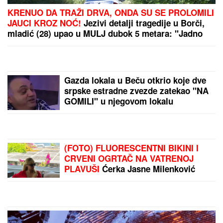
(FOTO) MALI ŽELJKO GRLI MAJKU NA PLAŽI U
CRNOJ GORI
Marija Kulić podelila fotografiju
Miljane sa sinom, jedan detalj svi komentarišu
NAORUŽANI I MASKIRANI UPALI U
SUPERMARKET, USLEDILA JE
PRAVA DRAMA!
Opsadno stanje u
Budvi: Pretili menadžerki pištoljem,
ukrali ASTRONOMSKU sumu
"U
ovim godinama MUŽEVI
NAJČEŠĆE VARAJU": Vladeta
Jerotić upozorio da JEDAN SIGNAL
žene često ignorišu - zato brakovi
pucaju