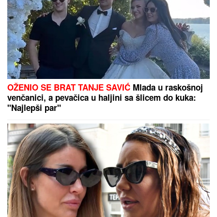
(FOTO) FLUORESCENTNI BIKINI I
CRVENI OGRTAČ NA VATRENOJ
PLAVUŠI
Ćerka Jasne Milenković
Jami izazvala kolaps na letovanju,
pokazala kako uživa
UMRLA KRALJICA ROMSKE MUZIKE
Svi su se
ponadali da je POBEDILA OPAKU BOLEST, ali se