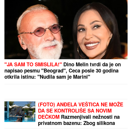
"TO TRAJE GODINAMA KADA SE NAPIJE"
Jelena i
Sloba Radanović prvi put o pretnjama Ane Nikolić,
TUŽE JE pa otkrili šta se desilo:"Spominje mi
bolesno dete" (VIDEO)