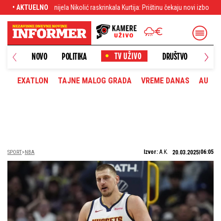
raskrinkala Kurtija: Prištinu čekaju novi izbori
• AKTUELNO
Kurti i Rama histerišu zbog 
NOVO
POLITIKA
DRUŠTVO
HRONI
EXATLON
TAJNE MALOG GRADA
VREME DANAS
AUTOM
Izvor:
A.K.
06:05
SPORT
NBA
20.03.2025