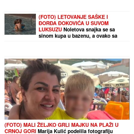
Brat i snajka Teodore Džehverović pazarili luks stan
u Dubaiju: "Plan nam je bio potpuno drugačiji, ali..."
by Aklamator
PREPORUKA ZA VAS
"JA SAM TO SMISLILA!"
Dino Melin tvrdi da je on