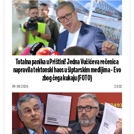
Totalna panika u Prištini! Jedna Vučićeva rečenica
napravila tektonski haos u šiptarskim medijima - Evo
zbog čega kukaju (FOTO)
09.08.2026
23:02