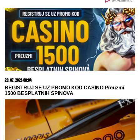
je njihovu ljubav čuvala do smrti
DOK JE TRAMP IGRAO GOLF, DVA
AVIONA ULETELA U
ZABRANjENI
VAZDUŠNI PROSTOR: Lovci F-16
odmah reagovali, u toku je istraga
HAMAS POZIVA NA PRIMENU
TRAMPOVOG PLANA:
Preuzmite
odgovornost
Komo se ne šali: Stiglo pojačanje iz Čelsija