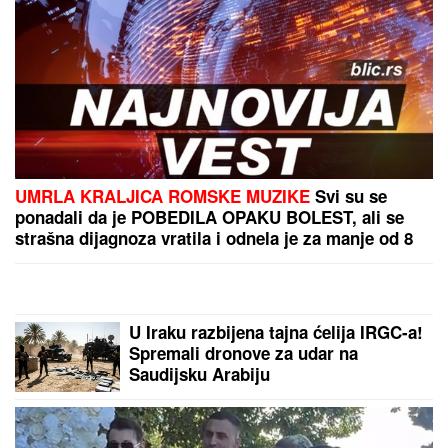
KRENUO DA TRAŽI DRVA, ONDA SU SE PROLOMILI
JAUCI KROZ NOĆ!
Jezivi detalji tragedije u Borči,
mladić (28) upao u MULJ dubok 5 metara: "Jadno
dete, da tako strada..." (FOTO, VIDEO)
Gazda lokala u Beču otkrio koje dve
srpske estradne zvezde zatekao "NA
GOMILI" u njegovom lokalu