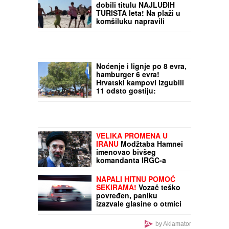
"KEMIŠ JE NAPRAVIO
SKANDAL I ODVEO
VESNU ZMIJANAC"
Halid
o zabrani na romskim
svadbama i haosu sa
kolegama: "Tražili su da
Oni su PREŠLI IGRICU i
bude malo slobodnija"
dobili titulu NAJLUĐIH
TURISTA leta! Na plaži u
komšiluku napravili
PERFORMANS, a zbog
ovog muškarca ljudi
trljaju oči i ne veruju šta
vide