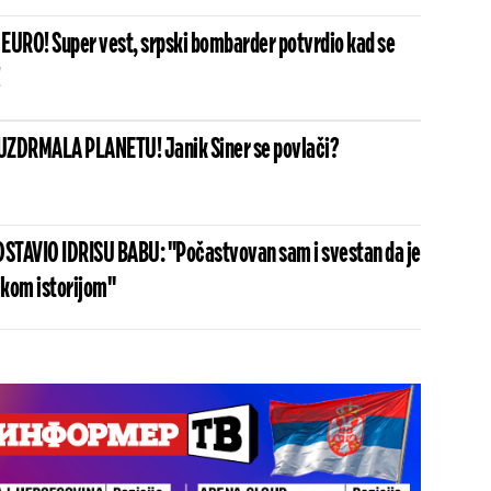
a EURO! Super vest, srpski bombarder potvrdio kad se
!
UZDRMALA PLANETU! Janik Siner se povlači?
STAVIO IDRISU BABU: "Počastvovan sam i svestan da je
ikom istorijom"