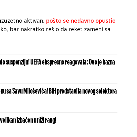
 izuzetno aktivan,
pošto se nedavno opustio
tako, bar nakratko rešio da reket zameni sa
io suspenziju! UEFA ekspresno reagovala: Ovo je kazna
enu sa Savu Miloševića! BiH predstavila novog selektora
velikan izbačen u niži rang!