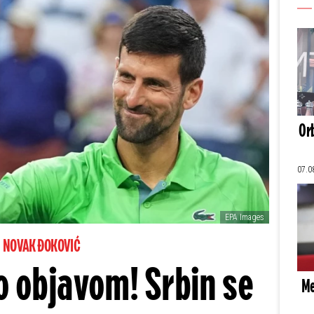
Orb
07.0
EPA Images
NOVAK ĐOKOVIĆ
o objavom! Srbin se
Me