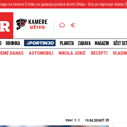
 toku su gašenja požara širom Srbije - Ovo je najnovije stanje (FOTO/VIDEO)
O
HRONIKA
PLANETA
ZABAVA
MAGAZIN
DŽET SE
REME DANAS
AUTOMOBILI
NIKOLA JOKIĆ
RECEPTI
VLADIM
Izvor:
D. V.
21:20
19.04.2024