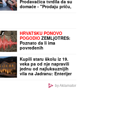
Prodavačica tvrdila da su
domaće - "Prodaju priču,
a ne svoj proizvod"
HRVATSKU PONOVO
POGODIO
ZEMLjOTRES:
Poznato da li ima
povređenih
Kupili staru školu iz 19.
veka pa od nje napravili
jednu od najluksuznijih
vila na Jadranu: Enterijer
oduzima dah, a cena
noćenja je "prava sitnica"
by Aklamator
(VIDEO)