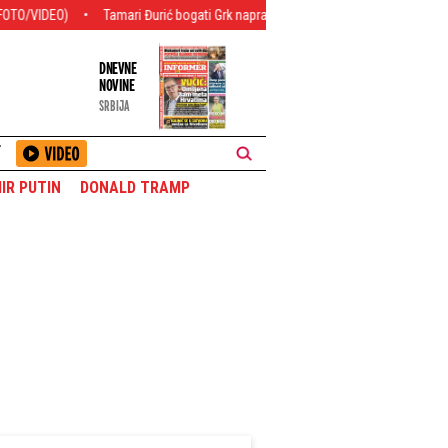
Tamari Đurić bogati Grk napravio feštu za 37. rođendan! Nudi joj kule i gradove
DNEVNE
NOVINE
SRBIJA
T
IR PUTIN
DONALD TRAMP