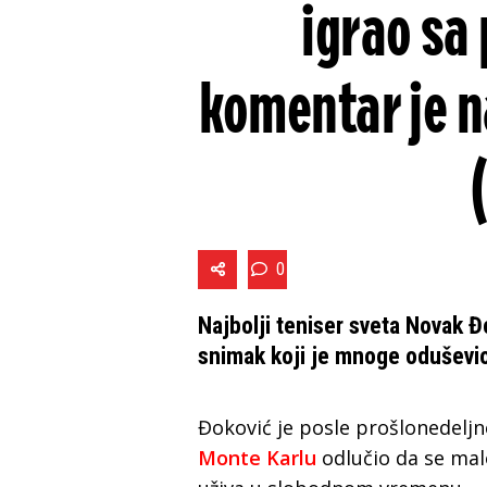
igrao sa
komentar je n
0
Najbolji teniser sveta Novak 
snimak koji je mnoge oduševi
Đoković je posle prošlonedelj
Monte Karlu
odlučio da se mal