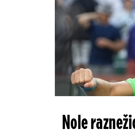
Nole razneži