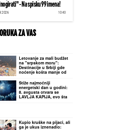
"nogirati" - Na spisku 99 imena!
8.2026
10:40
ORUKA ZA VAS
Letovanje za mali budžet
na "srpskom moru":
Destinacije u Srbiji gde
noćenje košta manje od
20 evra, a kompletan
ručak oko 10
Stiže najmoćniji
energetski dan u godini:
8. avgusta otvara se
LAVLJA KAPIJA, evo šta
treba da uradite za
SREĆU I PARE
Kupio kruške na pijaci, ali
ga je ukus iznenadio: