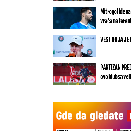
Mitrogol ide n
vraća na teren
VEST KOJA JE 
PARTIZAN PRED
ovo klub sa vel