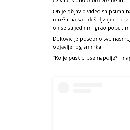
uživa u slobodnom vremenu.
On je objavio video sa psima n
mrežama sa odušeljvnjem pozdr
on se sa jednim igrao poput m
Đoković je posebno sve nasmej
objavljenog snimka.
"Ko je pustio pse napolje?", na