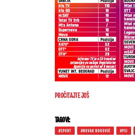
PROČITAJTE JOŠ
TAGOVI:
SPORT
NOVAK ĐOKOVIĆ
PSI