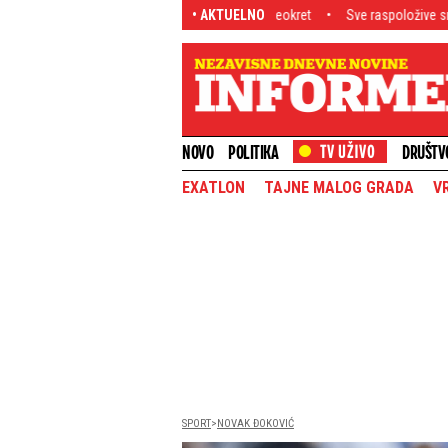
kle zbog ranca, a onda usledio preokret
• AKTUELNO
Sve raspoložive snage na terenu! U
NOVO
POLITIKA
DRUŠTV
EXATLON
TAJNE MALOG GRADA
V
SPORT
NOVAK ĐOKOVIĆ