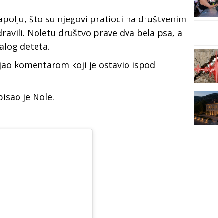
apolju, što su njegovi pratioci na društvenim
avili. Noletu društvo prave dva bela psa, a
alog deteta.
ao komentarom koji je ostavio ispod
pisao je Nole.