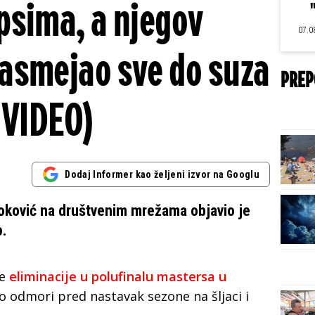
 psima, a njegov
07.0
asmejao sve do suza
PREP
(VIDEO)
Dodaj Informer kao željeni izvor na Googlu
Đoković na društvenim mrežama objavio je
o.
ne
eliminacije u polufinalu mastersa u
o odmori pred nastavak sezone na šljaci i