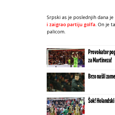
Srpski as je poslednjih dana je
i zaigrao partiju golfa
. On je 
palicom.
Provokator pop
za Martineza!
Brzo našli zam
Šok! Holandski 