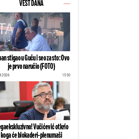
VEST DANA
an stigao u Guču i seo za sto: Ovo
je prvo naručio (FOTO)
8.2026
15:50
gaekskluzivno! Vučićević otkrio
koga će blokaderi-plenumaši