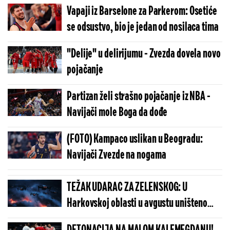
Vapaji iz Barselone za Parkerom: Osetiće
se odsustvo, bio je jedan od nosilaca tima
"Delije" u delirijumu - Zvezda dovela novo
pojačanje
Partizan želi strašno pojačanje iz NBA -
Navijači mole Boga da dođe
(FOTO) Kampaco uslikan u Beogradu:
Navijači Zvezde na nogama
TEŽAK UDARAC ZA ZELENSKOG: U
Harkovskoj oblasti u avgustu uništeno
više od 100 „baba jaga“