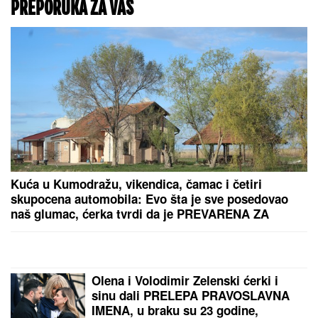
PREPORUKA ZA VAS
Kuća u Kumodražu, vikendica, čamac i četiri
skupocena automobila: Evo šta je sve posedovao
naš glumac, ćerka tvrdi da je PREVARENA ZA
NASLEDSTVO
Olena i Volodimir Zelenski ćerki i
sinu dali PRELEPA PRAVOSLAVNA
IMENA, u braku su 23 godine,