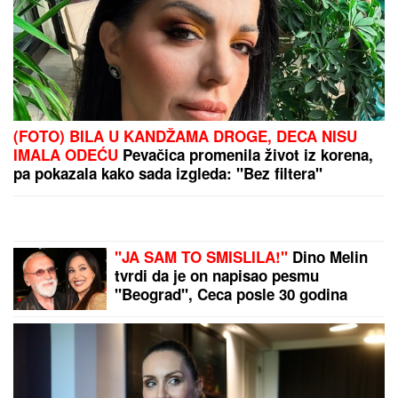
(FOTO) BILA U KANDŽAMA DROGE, DECA NISU
IMALA ODEĆU
Pevačica promenila život iz korena,
pa pokazala kako sada izgleda: "Bez filtera"
"JA SAM TO SMISLILA!"
Dino Melin
tvrdi da je on napisao pesmu
"Beograd", Ceca posle 30 godina
otkrila istinu: "Nudila sam je Marini"