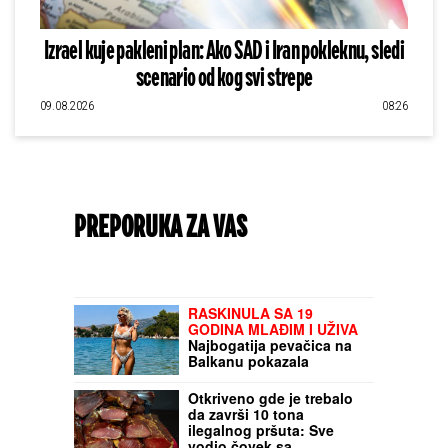
Izrael kuje pakleni plan: Ako SAD i Iran pokleknu, sledi
scenario od kog svi strepe
09.08.2026
08:26
PREPORUKA ZA VAS
RASKINULA SA 19
GODINA MLAĐIM I UŽIVA
Najbogatija pevačica na
Balkanu pokazala
brutalno telo u bikiniju:
Niko ne veruje da je u
Otkriveno gde je trebalo
petoj deceniji (Foto)
da završi 10 tona
ilegalnog pršuta: Sve
vodio čovek sa