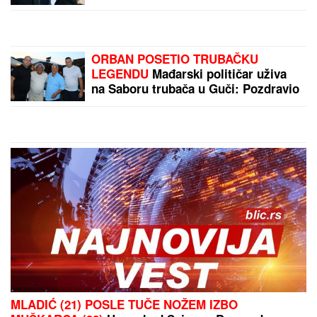
pohađali istu srednju školu, a da se
nisu ni poznavali, a onda je ovaj
susret bio presudan
ORBAN POSETIO TRUBAČKU
LEGENDU
Mađarski političar uživa
na Saboru trubača u Guči: Pozdravio
se sa muzičarima i jeo svadbarski
kupus
MLADIĆ (21) POSLE TUČE NOŽEM IZBO