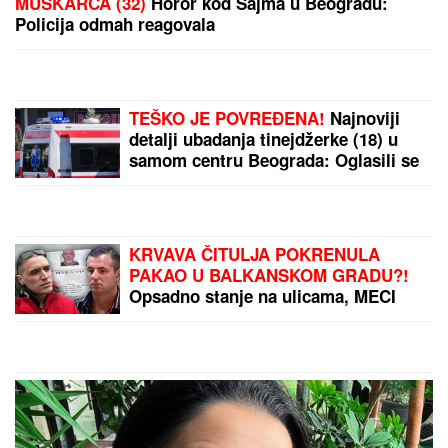
MUŠKARCA (32)
Horor kod Sajma u Beogradu:
Policija odmah reagovala
TEŠKO JE POVREĐENA!
Najnoviji
detalji ubadanja tinejdžerke (18) u
samom centru Beograda: Oglasili se
iz Hitne pomoći
KRVAVA ČITULJA POKRENULA
PAKAO U BALKANSKOM GRADU?!
Opsadno stanje na ulicama, MECI
LETE NA SVE STRANE: Drama
počela ubistvom na sastanku zbog
duga Zviceru, onda je usledio HAOS
(FOTO)