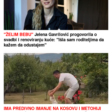
"ŽELIM BEBU"
Jelena Gavrilović progovorila o
svadbi i renoviranju kuće: "Išla sam roditeljima da
kažem da odustajem"
IMA PREDIVNO IMANJE NA KOSOVU I METOHIJI