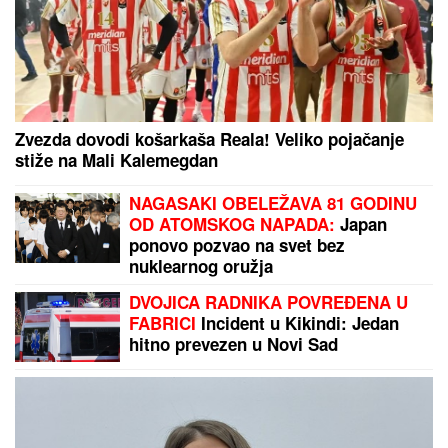
Zvezda dovodi košarkaša Reala! Veliko pojačanje
stiže na Mali Kalemegdan
NAGASAKI OBELEŽAVA 81 GODINU
OD ATOMSKOG NAPADA:
Japan
ponovo pozvao na svet bez
nuklearnog oružja
DVOJICA RADNIKA POVREĐENA U
FABRICI
Incident u Kikindi: Jedan
hitno prevezen u Novi Sad