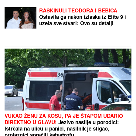
pada sa neba"
RASKINULI TEODORA I BEBICA
Ostavila ga nakon izlaska iz Elite 9 i
uzela sve stvari: Ovo su detalji
VUKAO ŽENU ZA KOSU, PA JE ŠTAPOM UDARIO
DIREKTNO U GLAVU!
Jezivo nasilje u porodici:
Istrčala na ulicu u panici, nasilnik je stigao,
prolaznici sprečili katastrofu