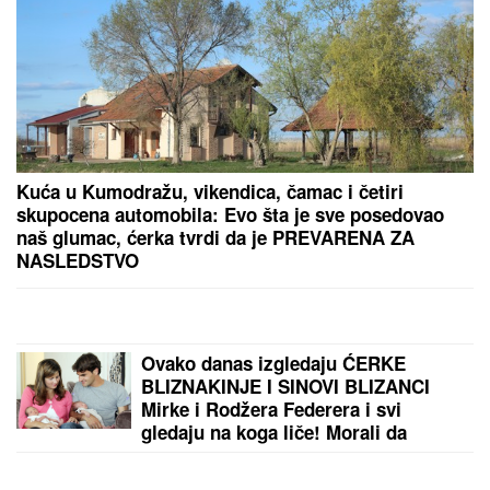
Kuća u Kumodražu, vikendica, čamac i četiri
skupocena automobila: Evo šta je sve posedovao
naš glumac, ćerka tvrdi da je PREVARENA ZA
NASLEDSTVO
Ovako danas izgledaju ĆERKE
BLIZNAKINJE I SINOVI BLIZANCI
Mirke i Rodžera Federera i svi
gledaju na koga liče! Morali da
zarađuju DŽEPERAC iako im je otac
milijarder: "Neka znaju da novac ne