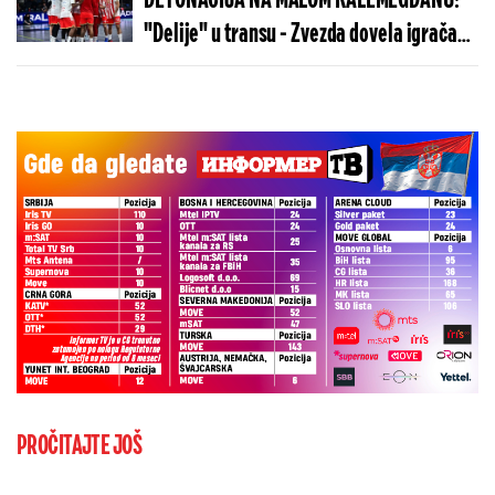
DETONACIJA NA MALOM KALEMEGDANU!
"Delije" u transu - Zvezda dovela igrača
Real Madrida!
PROČITAJTE JOŠ