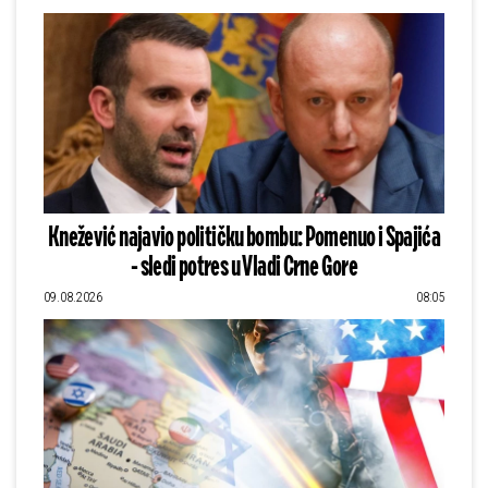
Knežević najavio političku bombu: Pomenuo i Spajića
- sledi potres u Vladi Crne Gore
09.08.2026
08:05