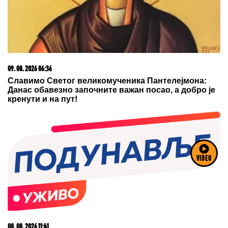
09. 08. 2026 06:36
Славимо Светог великомученика Пантелејмона:
Данас обавезно започните важан посао, а добро је
кренути и на пут!
VIDEO
08. 08. 2026 11:41