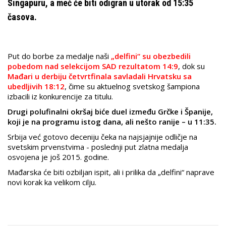
Singapuru, a meč će biti odigran u utorak od 15:35
časova.
Put do borbe za medalje naši
„delfini“ su obezbedili
pobedom nad selekcijom SAD rezultatom 14:9
, dok su
Mađari u derbiju četvrtfinala savladali Hrvatsku sa
ubedljivih 18:12
, čime su aktuelnog svetskog šampiona
izbacili iz konkurencije za titulu.
Drugi polufinalni okršaj biće duel između Grčke i Španije,
koji je na programu istog dana, ali nešto ranije – u 11:35.
Srbija već gotovo deceniju čeka na najsjajnije odličje na
svetskim prvenstvima - poslednji put zlatna medalja
osvojena je još 2015. godine.
Mađarska će biti ozbiljan ispit, ali i prilika da „delfini“ naprave
novi korak ka velikom cilju.