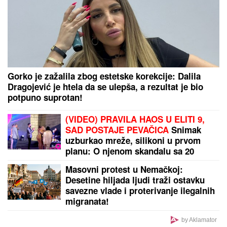
Gorko je zažalila zbog estetske korekcije: Dalila
Dragojević je htela da se ulepša, a rezultat je bio
potpuno suprotan!
(VIDEO) PRAVILA HAOS U ELITI 9,
SAD POSTAJE PEVAČICA
Snimak
uzburkao mreže, silikoni u prvom
planu: O njenom skandalu sa 20
godina starijim brujao Balkan
Masovni protest u Nemačkoj:
Desetine hiljada ljudi traži ostavku
savezne vlade i proterivanje ilegalnih
migranata!
by Aklamator