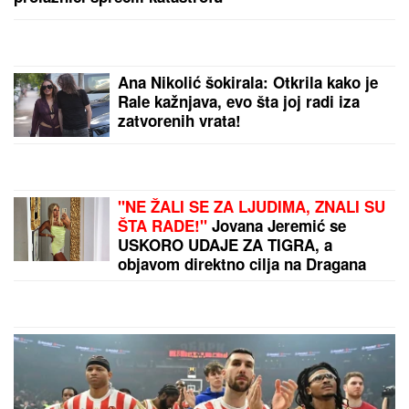
Ana Nikolić šokirala: Otkrila kako je
Rale kažnjava, evo šta joj radi iza
zatvorenih vrata!
"NE ŽALI SE ZA LJUDIMA, ZNALI SU
ŠTA RADE!"
Jovana Jeremić se
USKORO UDAJE ZA TIGRA, a
objavom direktno cilja na Dragana
Stankovića