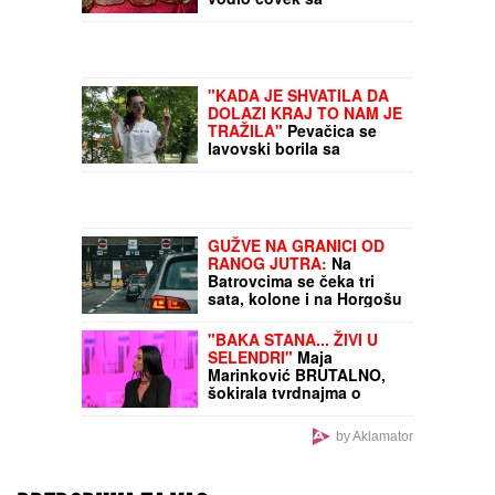
nanogicom
"KADA JE SHVATILA DA
DOLAZI KRAJ TO NAM JE
TRAŽILA"
Pevačica se
lavovski borila sa
karcinomom, pred smrt
imala samo jedan zahtev:
"Trudimo se da joj
ispunimo želju"
GUŽVE NA GRANICI OD
RANOG JUTRA:
Na
Batrovcima se čeka tri
sata, kolone i na Horgošu
"BAKA STANA... ŽIVI U
SELENDRI"
Maja
Marinković BRUTALNO,
šokirala tvrdnajma o
Staniji: "Nije bilo Takija i
nje više od pola sata"
by Aklamator