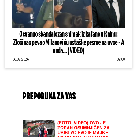
Osvanuo skandalozan snimak iz kafane u Kninu:
Zločinac pevao Milanoviću ustaške pesme na uvce - A
onda... (VIDEO)
06.08.2026
09:00
PREPORUKA ZA VAS
(FOTO, VIDEO) OVO JE
ZORAN OSUMNJIČEN ZA
UBISTVO SVOJE MAJKE