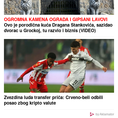
OGROMNA KAMENA OGRADA I GIPSANI LAVOVI
Ovo je porodična kuća Dragana Stankovića, sazidao
dvorac u Grockoj, tu razvio i biznis (VIDEO)
Zvezdina luda transfer priča: Crveno-beli odbili
posao zbog kripto valute
by Aklamator