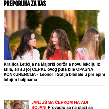
PREPORUKA ZA VAS
Kraljica Leticija na Majorki održala novu lekciju iz
stila, ali su joj ĆERKE ovog puta bile OPASNA
KONKURENCIJA - Leonor i Sofija blistale u prelepim
letnjim haljinama
JANJUŠ SA ĆERKOM NA ADI
BOJANI
Provodio se na plaži sa