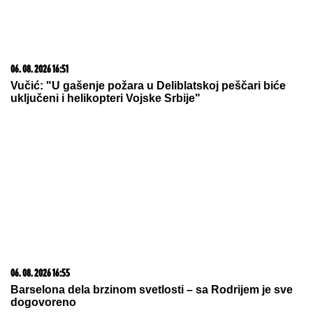
06. 08. 2026 16:51
Vučić: "U gašenje požara u Deliblatskoj peščari biće
uključeni i helikopteri Vojske Srbije"
06. 08. 2026 16:55
Barselona dela brzinom svetlosti – sa Rodrijem je sve
dogovoreno