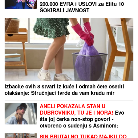
200.000 EVRA i USLOVI za Elitu 10
ŠOKIRALI JAVNOST
Izbacite ovih 8 stvari iz kuće i odmah ćete osetiti
olakšanje: Stručnjaci tvrde da vam kradu mir
ANELI POKAZALA STAN U
DUBROVNIKU, TU JE I NORA!
Evo
šta joj ćerka non-stop govori -
otvoreno o suđenju s Asminom:
"Stanija je budaletina" (VIDEO)
SIN BRUTALNO TUKAO MAJKU DO