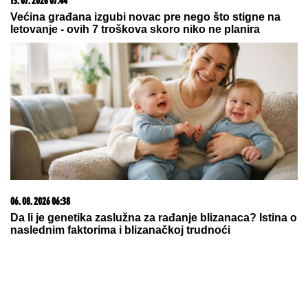
15. 07. 2026 07:44
Većina građana izgubi novac pre nego što stigne na
letovanje - ovih 7 troškova skoro niko ne planira
06. 08. 2026 06:38
Da li je genetika zaslužna za rađanje blizanaca? Istina o
naslednim faktorima i blizanačkoj trudnoći