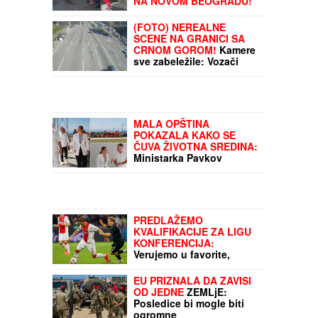
NA NOVOM BEOGRADU!
Policija ga izvela bosog
sa lisicama na rukama,
(FOTO) NEREALNE
ušao u kola Hitne pomoći
SCENE NA GRANICI SA
CRNOM GOROM!
Kamere
sve zabeležile: Vozači
gledaju i ne veruju
MALA OPŠTINA
POKAZALA KAKO SE
ČUVA ŽIVOTNA SREDINA:
Ministarka Pavkov
oduševljena reciklažnim
dvorištem u Ražnju
PREDLAŽEMO
KVALIFIKACIJE ZA LIGU
KONFERENCIJA:
Verujemo u favorite,
pogotovo Partizan i Ajaks
EU PRIZNALA DA ZAVISI
OD JEDNE
ZEMLjE:
Posledice bi mogle biti
ogromne