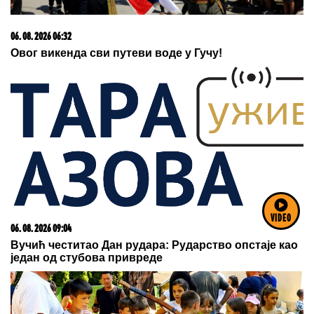
06. 08. 2026 06:32
Овог викенда сви путеви воде у Гучу!
VIDEO
06. 08. 2026 09:04
Вучић честитао Дан рудара: Рударство опстаје као
један од стубова привреде