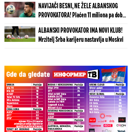
NAVIJAČI BESNI, NE ŽELE ALBANSKOG
PROVOKATORA! Plaćen 11 miliona pa dobio
brutalnu poruku
ALBANSKI PROVOKATOR IMA NOVI KLUB!
Mrzitelj Srba karijeru nastavlja u Moskvi