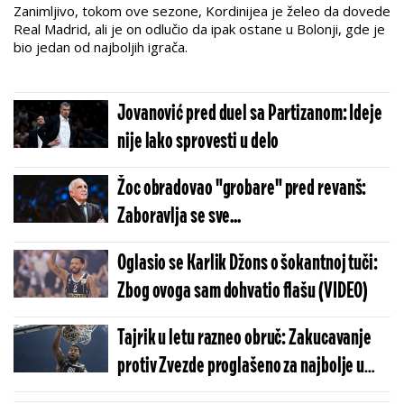
Zanimljivo, tokom ove sezone, Kordinijea je želeo da dovede
Real Madrid, ali je on odlučio da ipak ostane u Bolonji, gde je
bio jedan od najboljih igrača.
Jovanović pred duel sa Partizanom: Ideje
nije lako sprovesti u delo
Žoc obradovao "grobare" pred revanš:
Zaboravlja se sve...
Oglasio se Karlik Džons o šokantnoj tuči:
Zbog ovoga sam dohvatio flašu (VIDEO)
Tajrik u letu razneo obruč: Zakucavanje
protiv Zvezde proglašeno za najbolje u
sezoni Evrolige (VIDEO)