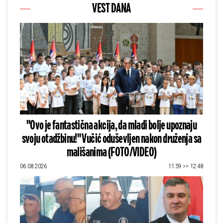
VEST DANA
"Ovo je fantastična akcija, da mladi bolje upoznaju
svoju otadžbinu!" Vučić oduševljen nakon druženja sa
mališanima (FOTO/VIDEO)
06.08.2026
11:59 >> 12:48