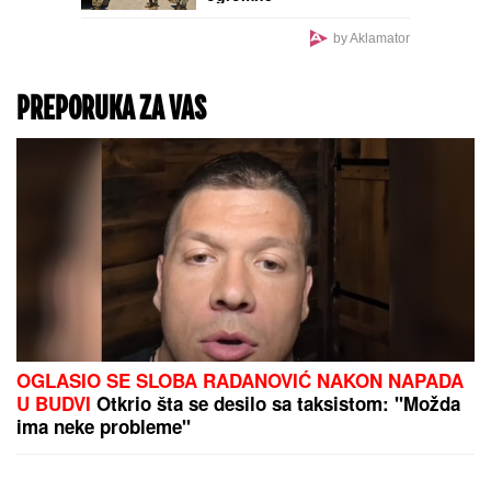
by Aklamator
PREPORUKA ZA VAS
OGLASIO SE SLOBA RADANOVIĆ NAKON NAPADA
U BUDVI
Otkrio šta se desilo sa taksistom: "Možda
ima neke probleme"