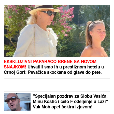
EKSKLUZIVNI PAPARACO BRENE SA NOVOM
SNAJKOM!
Uhvatili smo ih u prestižnom hotelu u
Crnoj Gori: Pevačica skockana od glave do pete,
Viktorova devojka bez šminke (VIDEO)
"Specijalan pozdrav za Slobu Vasića,
Minu Kostić i celo F odeljenje u Lazi"
Vuk Mob opet šokira izjavom!