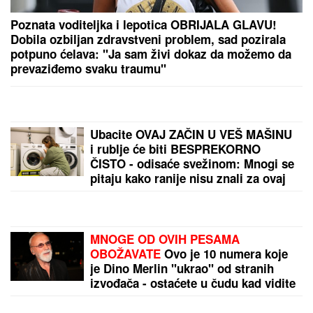
Poznata voditeljka i lepotica OBRIJALA GLAVU!
Dobila ozbiljan zdravstveni problem, sad pozirala
potpuno ćelava: "Ja sam živi dokaz da možemo da
prevaziđemo svaku traumu"
Ubacite OVAJ ZAČIN U VEŠ MAŠINU
i rublje će biti BESPREKORNO
ČISTO - odisaće svežinom: Mnogi se
pitaju kako ranije nisu znali za ovaj
trik
MNOGE OD OVIH PESAMA
OBOŽAVATE
Ovo je 10 numera koje
je Dino Merlin "ukrao" od stranih
izvođača - ostaćete u čudu kad vidite
spisak