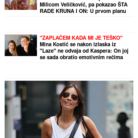
Milicom Veličković, pa pokazao ŠTA
RADE KRUNA I ON: U prvom planu
tetovaža koju je posvetio naslednici
(FOTO)
"ZAPLAČEM KADA MI JE TEŠKO"
Mina Kostić se nakon izlaska iz
"Laze" ne odvaja od Kaspera: On joj
se sada obratio emotivnim rečima