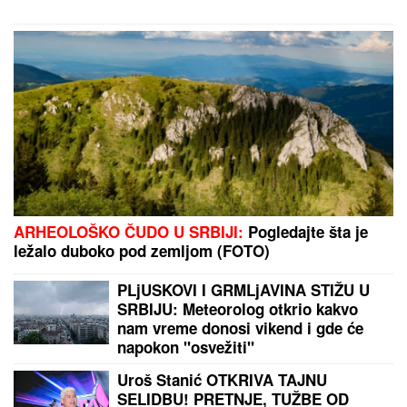
ARHEOLOŠKO ČUDO U SRBIJI:
Pogledajte šta je
ležalo duboko pod zemljom (FOTO)
PLjUSKOVI I GRMLjAVINA STIŽU U
SRBIJU: Meteorolog otkrio kakvo
nam vreme donosi vikend i gde će
napokon "osvežiti"
Uroš Stanić OTKRIVA TAJNU
SELIDBU! PRETNJE, TUŽBE OD