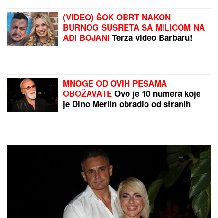
(VIDEO) ŠOK OBRT NAKON
BURNOG SUSRETA SA MILICOM NA
ADI BOJANI
Terza video Barbaru!
Dva puta pričali, a onda ga pozvala:
"Upisaću se kao otac"
MNOGE OD OVIH PESAMA
OBOŽAVATE
Ovo je 10 numera koje
je Dino Merlin obradio od stranih
izvođača - ostaćete u čudu kad vidite
spisak