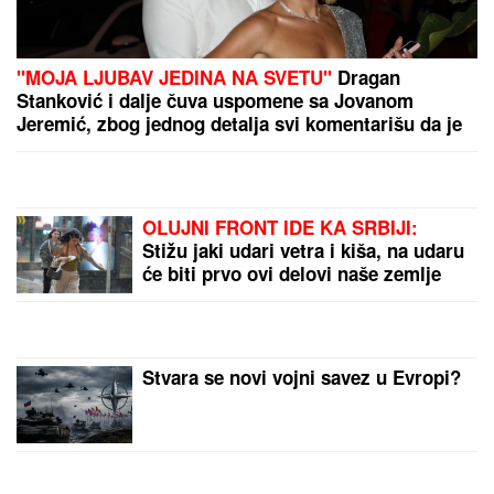
"MOJA LJUBAV JEDINA NA SVETU"
Dragan
Stanković i dalje čuva uspomene sa Jovanom
Jeremić, zbog jednog detalja svi komentarišu da je
nije preboleo
OLUJNI FRONT IDE KA SRBIJI:
Stižu jaki udari vetra i kiša, na udaru
će biti prvo ovi delovi naše zemlje
Stvara se novi vojni savez u Evropi?