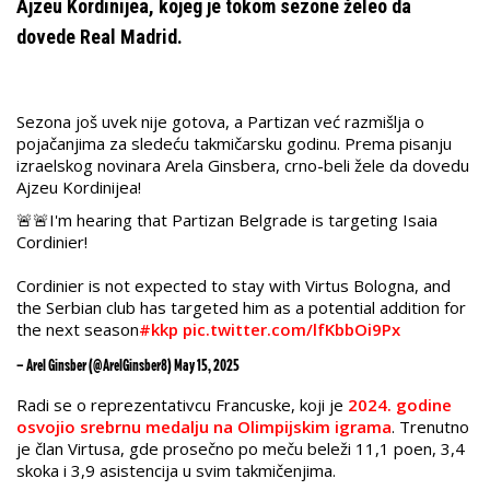
Ajzeu Kordinijea, kojeg je tokom sezone želeo da
dovede Real Madrid.
Sezona još uvek nije gotova, a Partizan već razmišlja o
pojačanjima za sledeću takmičarsku godinu. Prema pisanju
izraelskog novinara Arela Ginsbera, crno-beli žele da dovedu
Ajzeu Kordinijea!
🚨🚨I'm hearing that Partizan Belgrade is targeting Isaia
Cordinier!
Cordinier is not expected to stay with Virtus Bologna, and
the Serbian club has targeted him as a potential addition for
the next season
#kkp
pic.twitter.com/lfKbbOi9Px
— Arel Ginsber (@ArelGinsber8)
May 15, 2025
Radi se o reprezentativcu Francuske, koji je
2024. godine
osvojio srebrnu medalju na Olimpijskim igrama
. Trenutno
je član Virtusa, gde prosečno po meču beleži 11,1 poen, 3,4
skoka i 3,9 asistencija u svim takmičenjima.