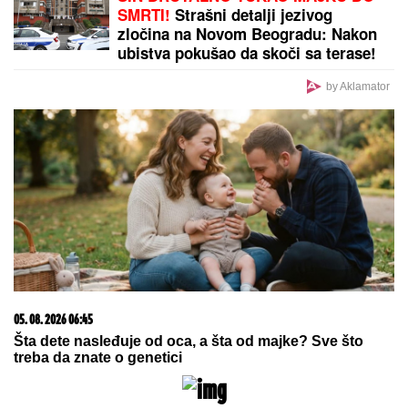
SMRTI!
Strašni detalji jezivog
zločina na Novom Beogradu: Nakon
ubistva pokušao da skoči sa terase!
by Aklamator
05. 08. 2026 06:45
Šta dete nasleđuje od oca, a šta od majke? Sve što
treba da znate o genetici