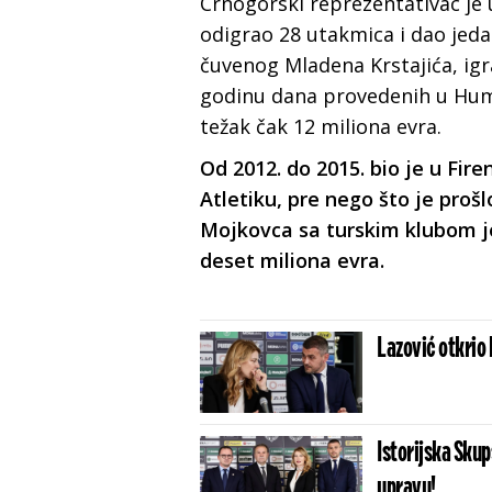
Crnogorski reprezentativac je u
odigrao 28 utakmica i dao jeda
čuvenog Mladena Krstajića, ig
godinu dana provedenih u Hums
težak čak 12 miliona evra.
Od 2012. do 2015. bio je u Fir
Atletiku, pre nego što je pro
Mojkovca sa turskim klubom j
deset miliona evra.
Lazović otkrio 
Istorijska Skup
upravu!