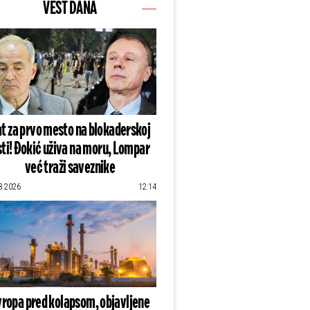
VEST DANA
t za prvo mesto na blokaderskoj
sti! Đokić uživa na moru, Lompar
već traži saveznike
8.2026
12:14
vropa pred kolapsom, objavljene