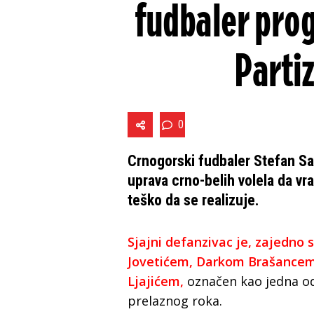
fudbaler prog
Parti
0
Crnogorski fudbaler Stefan Sav
uprava crno-belih volela da vrat
teško da se realizuje.
Sjajni defanzivac je, zajedn
Jovetićem, Darkom Brašance
Ljajićem,
označen kao jedna o
prelaznog roka.