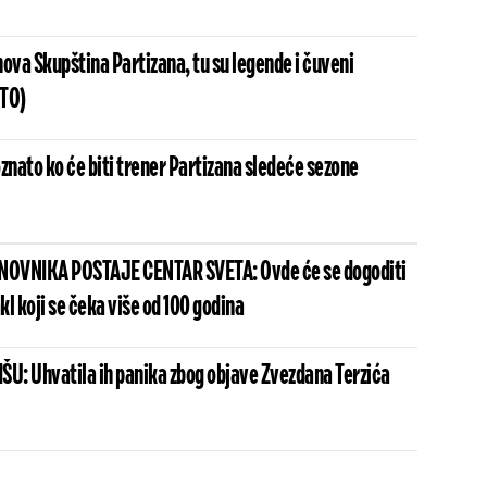
ova Skupština Partizana, tu su legende i čuveni
OTO)
znato ko će biti trener Partizana sledeće sezone
ANOVNIKA POSTAJE CENTAR SVETA: Ovde će se dogoditi
l koji se čeka više od 100 godina
ŠU: Uhvatila ih panika zbog objave Zvezdana Terzića