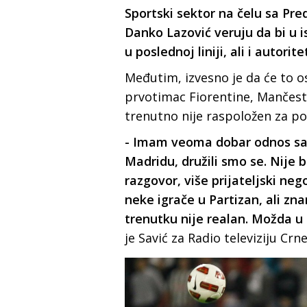
Sportski sektor na čelu sa Pr
Danko Lazović veruju da bi u 
u poslednoj liniji, ali i autori
Međutim, izvesno je da će to o
prvotimac Fiorentine, Mančeste
trenutno nije raspoložen za p
- Imam veoma dobar odnos sa
Madridu, družili smo se. Nije 
razgovor, više prijateljski ne
neke igrače u Partizan, ali zn
trenutku nije realan. Možda u 
je Savić za Radio televiziju Crn