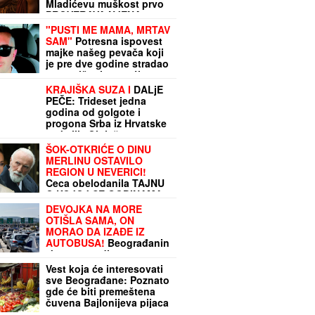
Mladićevu muškost prvo
PROVERAVA NJENA
TETKA, a ako ona nije
"PUSTI ME MAMA, MRTAV
zadovoljna sledi SUROVA
SAM"
Potresna ispovest
KAZNA
majke našeg pevača koji
je pre dve godine stradao
u stravičnoj nesreći:
"Onesvestila sam se,
KRAJIŠKA SUZA I
DALjE
kosti su mu bile
PEČE: Trideset jedna
polomljene"
godina od golgote i
progona Srba iz Hrvatske
u akciji „Oluja“
ŠOK-OTKRIĆE O DINU
MERLINU OSTAVILO
REGION U NEVERICI!
Ceca obelodanila TAJNU
O KOJOJ SE GODINAMA
ĆUTI, jednom rečenicom
DEVOJKA NA MORE
izazvala haos
OTIŠLA SAMA, ON
MORAO DA IZAĐE IZ
AUTOBUSA!
Beograđanin
zbog 3.000 dinara
doživeo šok na granici:
Vest koja će interesovati
Dva minuta ga koštala
sve Beograđane: Poznato
celog letovanja
gde će biti premeštena
čuvena Bajlonijeva pijaca