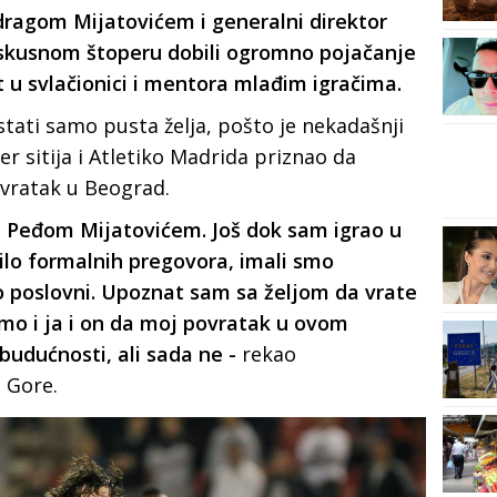
edragom Mijatovićem i generalni direktor
iskusnom štoperu dobili ogromno pojačanje
tet u svlačionici i mentora mlađim igračima.
stati samo pusta želja, pošto je nekadašnji
r sitija i Atletiko Madrida priznao da
ovratak u Beograd.
 Peđom Mijatovićem. Još dok sam igrao u
bilo formalnih pregovora, imali smo
go poslovni. Upoznat sam sa željom da vrate
amo i ja i on da moj povratak u ovom
budućnosti, ali sada ne -
rekao
e Gore.