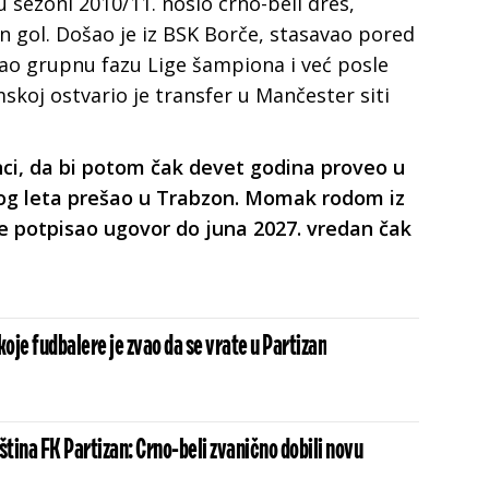
 sezoni 2010/11. nosio crno-beli dres,
n gol. Došao je iz BSK Borče, stasavao pored
rao grupnu fazu Lige šampiona i već posle
koj ostvario je transfer u Mančester siti
enci, da bi potom čak devet godina proveo u
šlog leta prešao u Trabzon. Momak rodom iz
e potpisao ugovor do juna 2027. vredan čak
koje fudbalere je zvao da se vrate u Partizan
ština FK Partizan: Crno-beli zvanično dobili novu