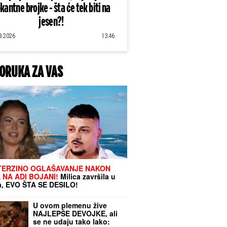
kantne brojke - šta će tek biti na
jesen?!
8.2026
13:46
ORUKA ZA VAS
TERZINO OGLAŠAVANJE NAKON
 NA ADI BOJANI!
Milica završila u
, EVO ŠTA SE DESILO!
U ovom plemenu žive
NAJLEPŠE DEVOJKE, ali
se ne udaju tako lako: