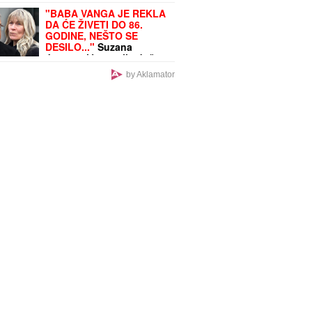
"BABA VANGA JE REKLA
DA ĆE ŽIVETI DO 86.
GODINE, NEŠTO SE
DESILO..."
Suzana
Jovanović otvorila dušu
o odlasku Saše Popovića
by Aklamator
i otkrila da li se vraća na
estradu: "Na kraju nije
imao ništa"