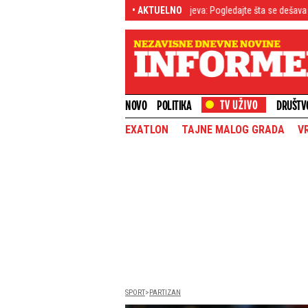
užni meseci" Britanac razorio nade Kijeva: Pogledajte šta se dešava poslednjih n
• AKTUELNO
NOVO
POLITIKA
DRUŠTV
EXATLON
TAJNE MALOG GRADA
V
SPORT
PARTIZAN