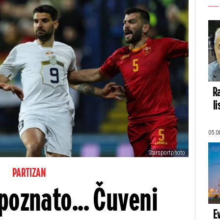
Ra
li
05.0
Starsportphoto
PARTIZAN
 poznato... Čuveni
E