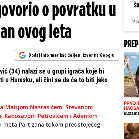
ovorio o povratku u
šo
05.0
zan ovog leta
PREP
Dodaj Informer kao željeni izvor na Googlu
ić (34) nalazi se u grupi igrača koje bi
i u Humsku, ali čini se da će to biti jako
PRVO 
o sa Matijom Nastasićem, Stevanom
HAOSA
suzama
m, Radosavom Petrovićem i Ademom
d meta Partizana tokom predstojećeg