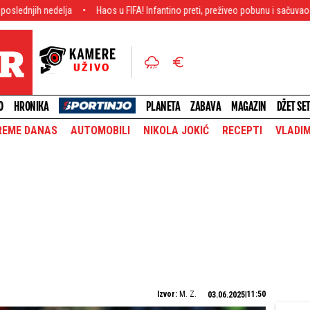
edelja
Haos u FIFA! Infantino preti, preživeo pobunu i sačuvao fotelju, prot
O
HRONIKA
PLANETA
ZABAVA
MAGAZIN
DŽET SE
REME DANAS
AUTOMOBILI
NIKOLA JOKIĆ
RECEPTI
VLADIM
Izvor:
M. Z.
11:50
03.06.2025