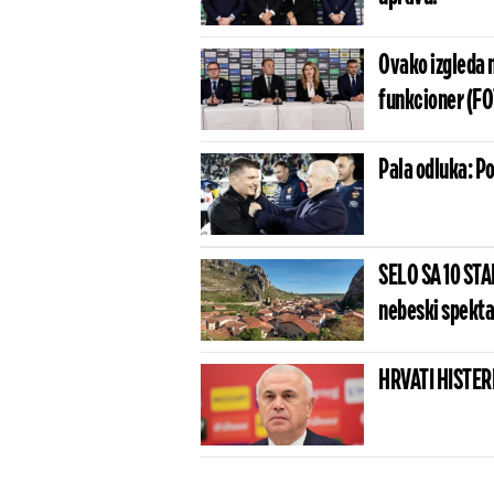
Ovako izgleda n
funkcioner (F
Pala odluka: Po
SELO SA 10 ST
nebeski spektak
HRVATI HISTERI