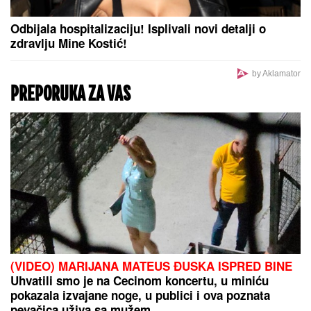
Odbijala hospitalizaciju! Isplivali novi detalji o
zdravlju Mine Kostić!
by Aklamator
PREPORUKA ZA VAS
(VIDEO) MARIJANA MATEUS ĐUSKA ISPRED BINE
Uhvatili smo je na Cecinom koncertu, u miniću
pokazala izvajane noge, u publici i ova poznata
pevačica uživa sa mužem