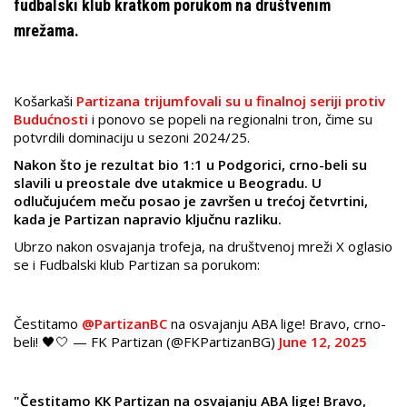
fudbalski klub kratkom porukom na društvenim
mrežama.
Košarkaši
Partizana trijumfovali su u finalnoj seriji protiv
Budućnosti
i ponovo se popeli na regionalni tron, čime su
potvrdili dominaciju u sezoni 2024/25.
Nakon što je rezultat bio 1:1 u Podgorici, crno-beli su
slavili u preostale dve utakmice u Beogradu. U
odlučujućem meču posao je završen u trećoj četvrtini,
kada je Partizan napravio ključnu razliku.
Ubrzo nakon osvajanja trofeja, na društvenoj mreži X oglasio
se i Fudbalski klub Partizan sa porukom:
Čestitamo
@PartizanBC
na osvajanju ABA lige! Bravo, crno-
beli! 🖤🤍 — FK Partizan (@FKPartizanBG)
June 12, 2025
"Čestitamo KK Partizan na osvajanju ABA lige! Bravo,