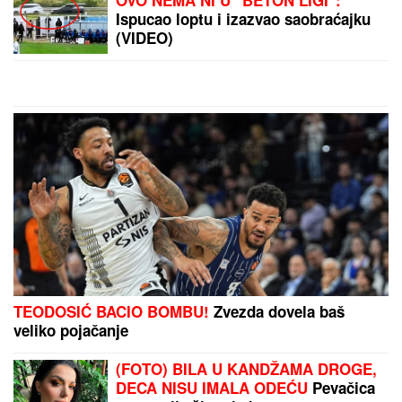
OVO NEMA NI U "BETON LIGI":
Ispucao loptu i izazvao saobraćajku
(VIDEO)
TEODOSIĆ BACIO BOMBU!
Zvezda dovela baš
veliko pojačanje
(FOTO) BILA U KANDŽAMA DROGE,
DECA NISU IMALA ODEĆU
Pevačica