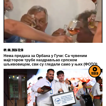
09. 08. 2026 12:18
Нема предаха за Орбана у Гучи: Са чувеним
мајстором трубе наздрављао српском
шљивовицом, сви су гледали само у њих (ФОТО)
VIDEO