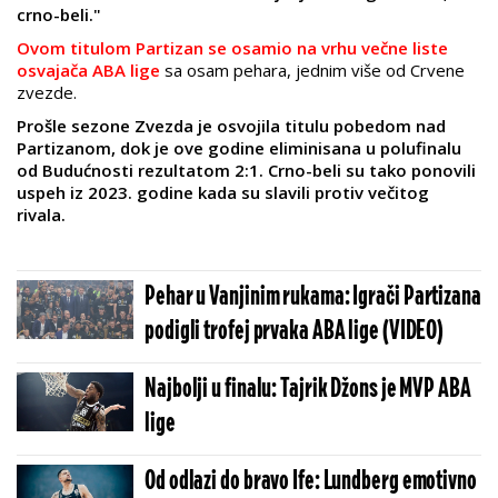
crno-beli."
Ovom titulom Partizan se osamio na vrhu večne liste
osvajača ABA lige
sa osam pehara, jednim više od Crvene
zvezde.
Prošle sezone Zvezda je osvojila titulu pobedom nad
Partizanom, dok je ove godine eliminisana u polufinalu
od Budućnosti rezultatom 2:1. Crno-beli su tako ponovili
uspeh iz 2023. godine kada su slavili protiv večitog
rivala.
Pehar u Vanjinim rukama: Igrači Partizana
podigli trofej prvaka ABA lige (VIDEO)
Najbolji u finalu: Tajrik Džons je MVP ABA
lige
Od odlazi do bravo Ife: Lundberg emotivno