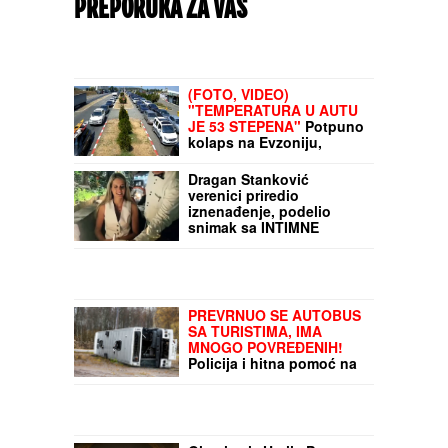
PREPORUKA ZA VAS
(FOTO, VIDEO)
"TEMPERATURA U AUTU
JE 53 STEPENA"
Potpuno
kolaps na Evzoniju,
ogromnoj koloni se ne
vidi kraj: Na izlaz iz Grčke
Dragan Stanković
čeka se preko dva sata,
verenici priredio
putnici očajni
iznenađenje, podelio
snimak sa INTIMNE
PROSLAVE Muzičari
svirali samo za nju, nije
znala šta ju je snašlo:
"Najlepše uspomene"
PREVRNUO SE AUTOBUS
SA TURISTIMA, IMA
MNOGO POVREĐENIH!
Policija i hitna pomoć na
licu mesta