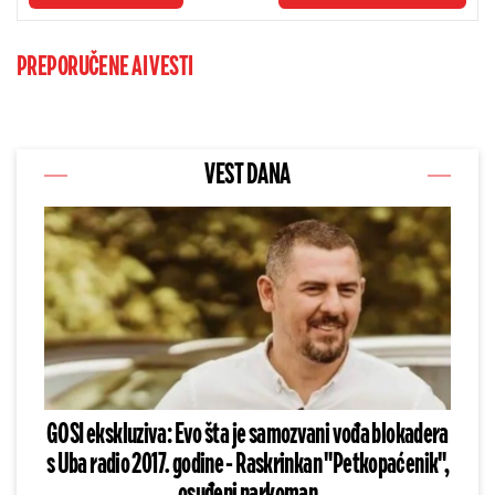
PREPORUČENE AI VESTI
VEST DANA
GOSI ekskluziva: Evo šta je samozvani vođa blokadera
s Uba radio 2017. godine - Raskrinkan "Petkopaćenik",