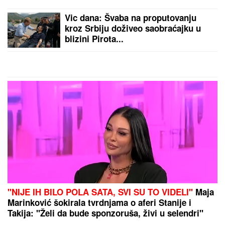
novi album posle 10 godina
Vic dana: Švaba na proputovanju
kroz Srbiju doživeo saobraćajku u
blizini Pirota...
"NIJE IH BILO POLA SATA, SVI SU TO VIDELI"
Maja
Marinković šokirala tvrdnjama o aferi Stanije i
Takija: "Želi da bude sponzoruša, živi u selendri"