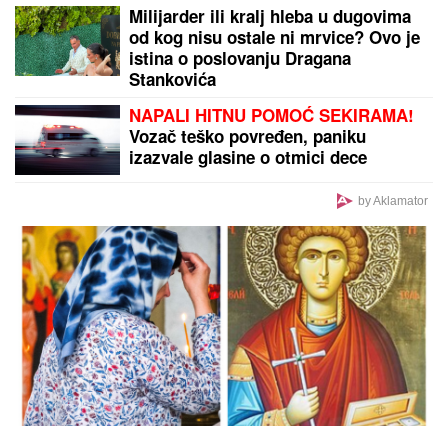
Milijarder ili kralj hleba u dugovima
od kog nisu ostale ni mrvice? Ovo je
istina o poslovanju Dragana
Stankovića
NAPALI HITNU POMOĆ SEKIRAMA!
Vozač teško povređen, paniku
izazvale glasine o otmici dece
by Aklamator