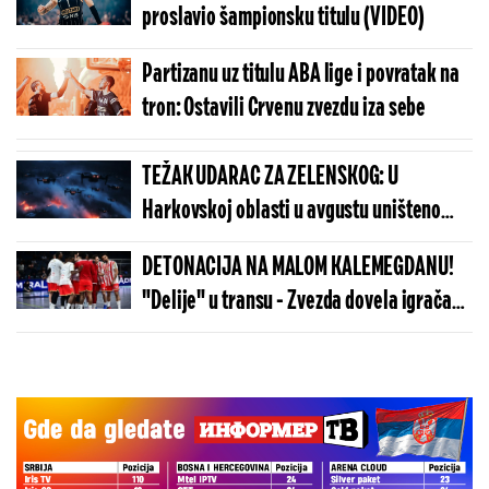
proslavio šampionsku titulu (VIDEO)
Partizanu uz titulu ABA lige i povratak na
tron: Ostavili Crvenu zvezdu iza sebe
TEŽAK UDARAC ZA ZELENSKOG: U
Harkovskoj oblasti u avgustu uništeno
više od 100 „baba jaga“
DETONACIJA NA MALOM KALEMEGDANU!
"Delije" u transu - Zvezda dovela igrača
Real Madrida!