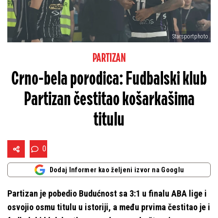
Starsportphoto
PARTIZAN
Crno-bela porodica: Fudbalski klub
Partizan čestitao košarkašima
titulu
0
Dodaj Informer kao željeni izvor na Googlu
Partizan je pobedio Budućnost sa 3:1 u finalu ABA lige i
osvojio osmu titulu u istoriji, a među prvima čestitao je i