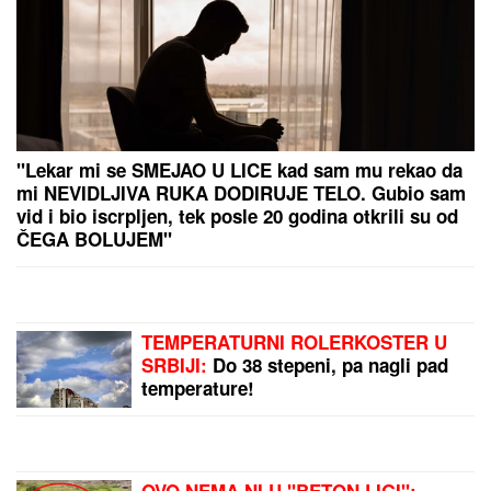
"Lekar mi se SMEJAO U LICE kad sam mu rekao da
mi NEVIDLJIVA RUKA DODIRUJE TELO. Gubio sam
vid i bio iscrpljen, tek posle 20 godina otkrili su od
ČEGA BOLUJEM"
TEMPERATURNI ROLERKOSTER U
SRBIJI:
Do 38 stepeni, pa nagli pad
temperature!