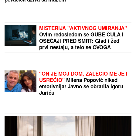
MISTERIJA "AKTIVNOG UMIRANJA"
Ovim redosledom se GUBE ČULA I
OSEĆAJI PRED SMRT: Glad i žeđ
prvi nestaju, a telo se OVOGA
POSLEDNJE ODRIČE, tvrde
NEURONAUČNICI
"ON JE MOJ DOM, ZALEČIO ME JE I
USREĆIO"
Milena Popović nikad
emotivnija! Javno se obratila Igoru
Juriću