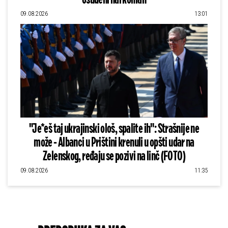
osuđeni narkoman
09.08.2026
13:01
"Je*eš taj ukrajinski ološ, spalite ih": Strašnije ne
može - Albanci u Prištini krenuli u opšti udar na
Zelenskog, ređaju se pozivi na linč (FOTO)
09.08.2026
11:35