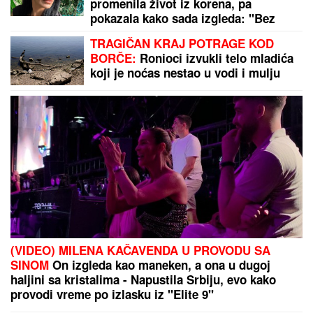
promenila život iz korena, pa
pokazala kako sada izgleda: "Bez
filtera"
TRAGIČAN KRAJ POTRAGE KOD
BORČE:
Ronioci izvukli telo mladića
koji je noćas nestao u vodi i mulju
(VIDEO) MILENA KAČAVENDA U PROVODU SA
SINOM
On izgleda kao maneken, a ona u dugoj
haljini sa kristalima - Napustila Srbiju, evo kako
provodi vreme po izlasku iz "Elite 9"