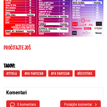
PROČITAJTE JOŠ
TAGOVI:
TITULA
KK PARTIZAN
FK PARTIZAN
ČESTITIKE
Komentari
0 komentara
Pošaljite komentar