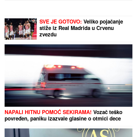
SVE JE GOTOVO:
Veliko pojačanje
stiže iz Real Madrida u Crvenu
zvezdu
NAPALI HITNU POMOĆ SEKIRAMA!
Vozač teško
povređen, paniku izazvale glasine o otmici dece