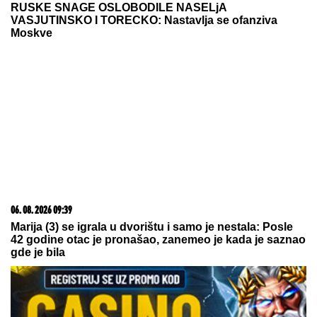
RUSKE SNAGE OSLOBODILE NASELjA
VASJUTINSKO I TORECKO: Nastavlja se ofanziva
Moskve
06. 08. 2026 09:39
Marija (3) se igrala u dvorištu i samo je nestala: Posle
42 godine otac je pronašao, zanemeo je kada je saznao
gde je bila