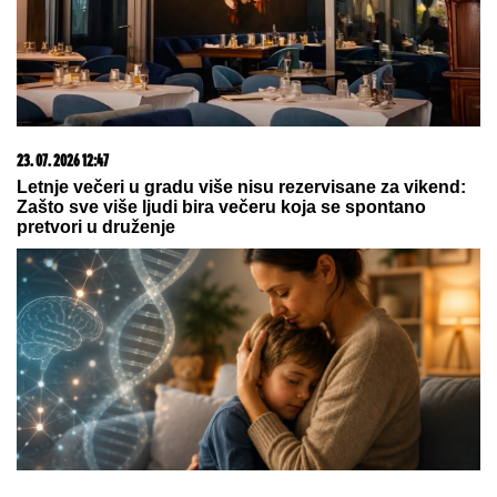
23. 07. 2026 12:47
Letnje večeri u gradu više nisu rezervisane za vikend:
Zašto sve više ljudi bira večeru koja se spontano
pretvori u druženje