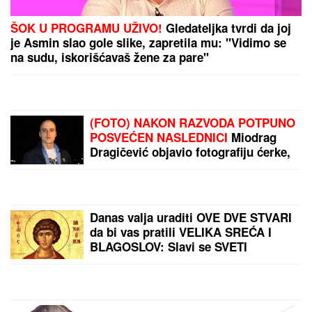
ŠOK U PROGRAMU UŽIVO!
Gledateljka tvrdi da joj
je Asmin slao gole slike, zapretila mu: "Vidimo se
na sudu, iskorišćavaš žene za pare"
(FOTO) NAKON RAZVODA POTPUNO
POSVEĆEN NASLEDNICI
Miodrag
Dragičević objavio fotografiju ćerke,
Vasilija je mamina slika i prilika
Danas valja uraditi OVE DVE STVARI
da bi vas pratili VELIKA SREĆA I
BLAGOSLOV: Slavi se SVETI
PANTELEJMON- veruje se da
NJEGOVE MOŠTI imaju isceljiteljske
moći