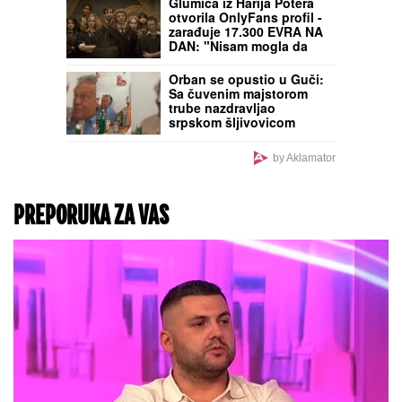
Glumica iz Harija Potera
otvorila OnlyFans profil -
zarađuje 17.300 EVRA NA
DAN: "Nisam mogla da
izdržavam decu. Doživela
sam slom. A u
Orban se opustio u Guči:
supermarketu ne mogu
Sa čuvenim majstorom
da radim, privlačim
trube nazdravljao
ogromnu pažnju"
srpskom šljivovicom
(FOTO)
by Aklamator
PREPORUKA ZA VAS