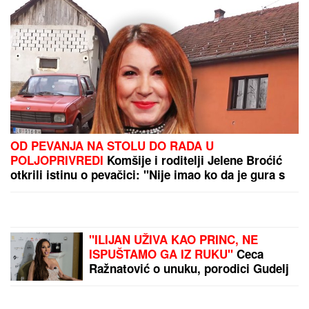
OD PEVANJA NA STOLU DO RADA U
POLJOPRIVREDI
Komšije i roditelji Jelene Broćić
otkrili istinu o pevačici: "Nije imao ko da je gura s
parama, sve je sama postigla"
"ILIJAN UŽIVA KAO PRINC, NE
ISPUŠTAMO GA IZ RUKU"
Ceca
Ražnatović o unuku, porodici Gudelj
i Anastasiji: "Odlično se snašla,
nisam je savetovala", spomenula i