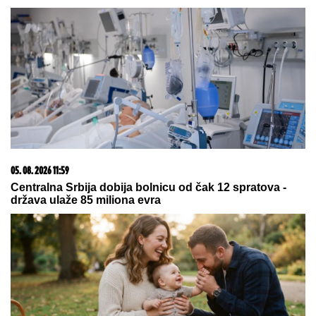
manipulacija (FOTO)
by Aklamator
05. 08. 2026 15:45
Сазнања „Политике”: Ко је поставио замку
Митрополиту Методију у Горњем Заостру
17. 07. 2026 09:41
Skoro svaka kuća u Jugoslaviji imala je ovu lampu, a