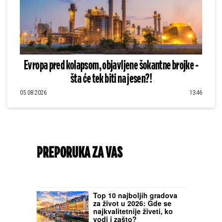
Evropa pred kolapsom, objavljene šokantne brojke -
šta će tek biti na jesen?!
05.08.2026
13:46
PREPORUKA ZA VAS