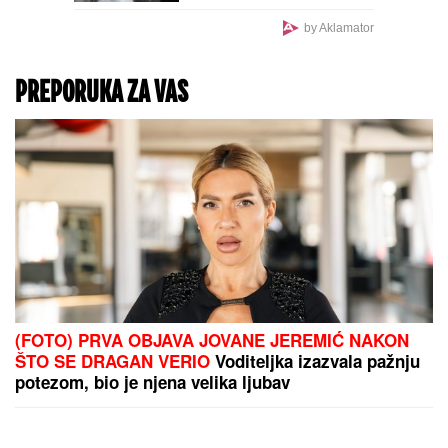
MOLOTOVLJEV KOKTEL
BAČEN NA POZNATI
HOTEL
Drama na Novom
Beogradu: Buknula velika
vatra, radnik sprečio
katastrofu