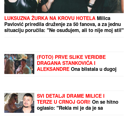
(FOTO) PRVA OBJAVA JOVANE JEREMIĆ NAKON
ŠTO SE DRAGAN VERIO
Voditeljka izazvala pažnju
potezom, bio je njena velika ljubav