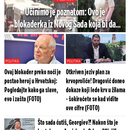
05. 08. 2026 06:45
Šta dete nasleđuje od oca, a šta od majke? Sve što
treba da znate o genetici
03. 08. 2026 14:21
Jelena Karleuša otkrila kako teku pripreme za gala
proslavu ćerkinog punoletstva: Duško će biti finansijer,
a ja organizator