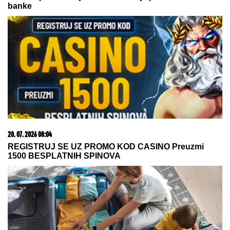
"Bože, koliko sam pogrešio..." Oglasio se Predrag
Mijatović
ASFALT SE TOPI NA 75 STEPENI U
OVOM GRADU:
Vrućina već odnela
tri života - Crveno upozorenje za
celu zemlju
OVO JE TRAGIČNA PRIČA KOJA SE
KRIJE IZA PESME "IVANOVA
KORITA"
Merima Njegomir tražila
IZMENU teksta: "Ti stihovi su
naknadno dopisani"