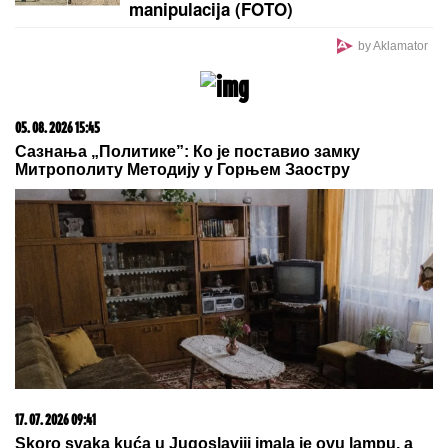
PREPORUKA ZA VAS
"Ne daj Bože da meni dete kaže nešto ružno! Ja sam
njih pratila": Pevačica otkrila šta je sve radila zbog
dece, o ovome nikada nije pričala
"OSTATAK ŽIVOTA POSVEĆUJEM
SAMO KVALITETU I ISKONSKIM
STVARIMA"
Jovana Jeremić poslala