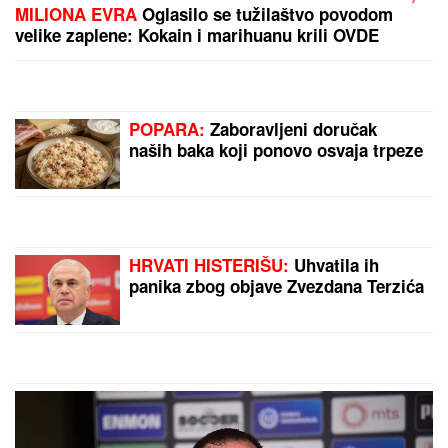
(FOTO) BALONI, CVEĆE I PRELEPA DEKORACIJA
Dea Đurđević preuredila stan za dolazak naslednice,
sve u znaku male Iris: "Dobrodošla, ljubavi"
ŠOK! PEVAČICA PRETUKLA
TAKSISTU
Sad prvi put otkrila
detalje: "Nisam htela da platim,
prebila sam ga"