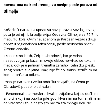
novinarima na konferenciji za medjie posle poraza od
Olimpije
Košarkaši Partizana upisali su novi poraz u ABA ligi, ovoga
puta je od njih bila bolja ekipa Cedevita Olimpije sa 77:74 u
meču 10. kola. Ovim neuspehom je Partizan vezao i drugi
poraz u regionalnom takmičenju, posle neuspeha protiv
Crvene zvezde.
Trener crno-belih, Željko Obradović, bio je vidno
nezadovoljan prikazanim svoje ekipe, nervirao se tokom
meča, dok je u jednom trenutku zaradio i tehničku grešku
zbog pridike sudijama. Ipak, nije želeo iskusni stručnjak da
komentariše tu odluku.
Imao je Partizan i veliku podršku navijača, na čemu je
Obradović posebno zahvalan.
- Fenomenalna atmosfera, hvala navijačima koji su došli, mi
smo tim koji ima publiku gde god. Hvala im na tome, ali mi im
ne vraćamo i to je nešto što me zaista mnogo boli. Ne