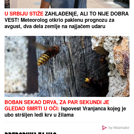
LUKSUZNA ŽURKA NA KROVU HOTELA
Milica
Pavlović priredila druženje za 50 fanova, a za jednu
situaciju poručila: "Ne osuđujem, ali to nije moj stil"
(FOTO) PRVE SLIKE VERIDBE
DRAGANA STANKOVIĆA I