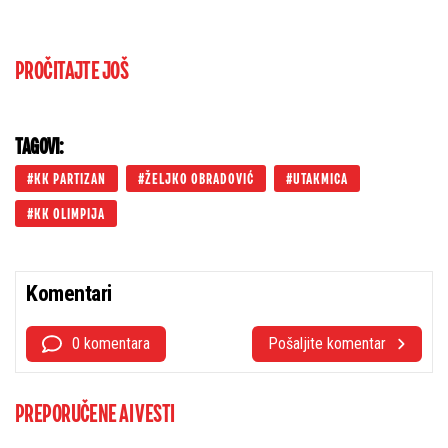
PROČITAJTE JOŠ
TAGOVI:
KK PARTIZAN
ŽELJKO OBRADOVIĆ
UTAKMICA
KK OLIMPIJA
Komentari
0 komentara
Pošaljite komentar
PREPORUČENE AI VESTI