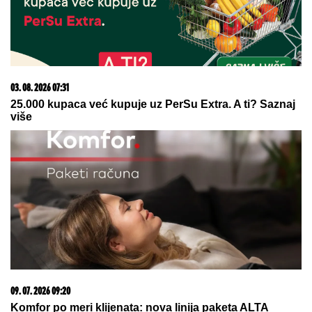
MILIONA EVRA
Oglasilo se tužilaštvo povodom
velike zaplene: Kokain i marihuanu krili OVDE
POPARA:
Zaboravljeni doručak
naših baka koji ponovo osvaja trpeze
HRVATI HISTERIŠU:
Uhvatila ih
panika zbog objave Zvezdana Terzića