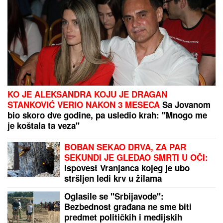
U SRBIJU STIŽE
ZAHLAĐENjE, ALI TO NIJE DOBRA
VEST! Meteorolog otkrio paklenu prognozu za
avgust, dva dela zemlje na najjačem udaru
BOBAN SEKAO DRVA, ZA PAR SEKUNDI JE
GLEDAO SMRTI U OČI:
Ispovest Vranjanca kojeg je
ubo stršljen ledi krv u žilama
by Aklamator