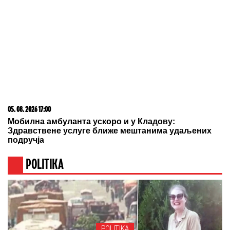
05. 08. 2026 11:59
Centralna Srbija dobija bolnicu od čak 12 spratova -
država ulaže 85 miliona evra