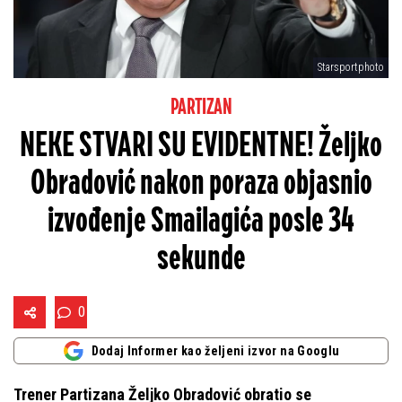
Starsportphoto
PARTIZAN
NEKE STVARI SU EVIDENTNE! Željko
Obradović nakon poraza objasnio
izvođenje Smailagića posle 34
sekunde
0
Dodaj Informer kao željeni izvor na Googlu
Trener Partizana Željko Obradović obratio se