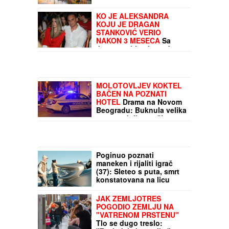
Top 10 najboljih gradova
za život u 2026: Gde se
najkvalitetnije živeti, ko
vodi i zašto?
KO JE ALEKSANDRA
KOJU JE DRAGAN
STANKOVIĆ VERIO
NAKON 3 MESECA
Sa
Jovanom bio skoro dve
godine, pa usledio krah:
"Mnogo me je koštala ta
veza"