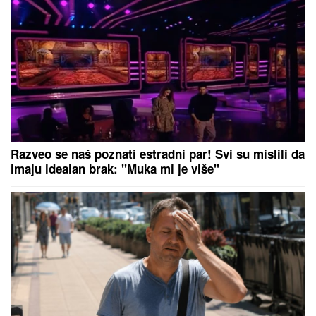
brinetom, pevačica i nekadašnji drug
pali u zaborav