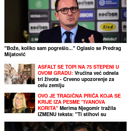
Razveo se naš poznati estradni par! Svi su mislili da
imaju idealan brak: "Muka mi je više"