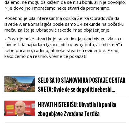
dajemo, ne mogu da kažem da se nisu borili, ali nije dovoljno.
Nije dovoljno i moraćemo neke stvari da promenimo.
Posebno je bila interesantna odluka Željka Obradovića da
izvede Alena Smailagića posle samo 34 sekunde na početku
meča, za šta je Obradović takođe imao objašenjenje.
- Postoje neke stvari koje su za tim. Ja nikad nisam izlazio u
javnost da napadam igrače, niti ću ovog puta, ali mi između
sebe pričamo, radimo, ali neke stvari su evidentne. E sad,
kako ćemo da rešimo, vreme će pokazati
SELO SA 10 STANOVNIKA POSTAJE CENTAR
SVETA: Ovde će se dogoditi nebeski
spektakl koji se čeka više od 100 godina
HRVATI HISTERIŠU: Uhvatila ih panika
zbog objave Zvezdana Terzića