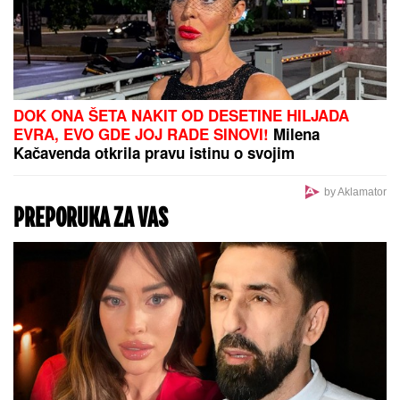
DOK ONA ŠETA NAKIT OD DESETINE HILJADA
EVRA, EVO GDE JOJ RADE SINOVI!
Milena
Kačavenda otkrila pravu istinu o svojim
naslednicima, jedan je na primorju
by Aklamator
PREPORUKA ZA VAS