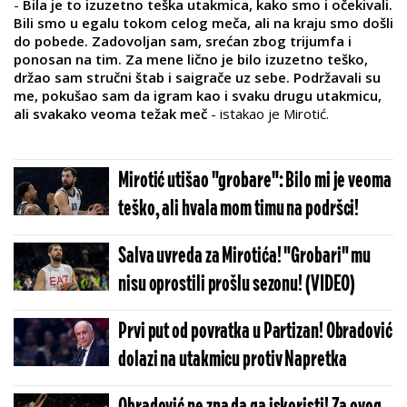
-
Bila je to izuzetno teška utakmica, kako smo i očekivali.
Bili smo u egalu tokom celog meča, ali na kraju smo došli
do pobede. Zadovoljan sam, srećan zbog trijumfa i
ponosan na tim. Za mene lično je bilo izuzetno teško,
držao sam stručni štab i saigrače uz sebe. Podržavali su
me, pokušao sam da igram kao i svaku drugu utakmicu,
ali svakako veoma težak meč
- istakao je Mirotić.
Mirotić utišao "grobare": Bilo mi je veoma
teško, ali hvala mom timu na podršci!
Salva uvreda za Mirotića! "Grobari" mu
nisu oprostili prošlu sezonu! (VIDEO)
Prvi put od povratka u Partizan! Obradović
dolazi na utakmicu protiv Napretka