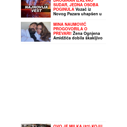
SUDAR, JEDNA OSOBA
POGINULA
Vozač iz
Novog Pazara uhapšen u
Ulcinju: U nesreći dvoje
povređeno
MINA NAUMOVIĆ
PROGOVORILA O
PREVARI!
Žena Ognjena
Amidžića dobila škakljivo
pitanje, pa iskreno
priznala: "To je lakše"
OVO JE MILKA (82) KOJU