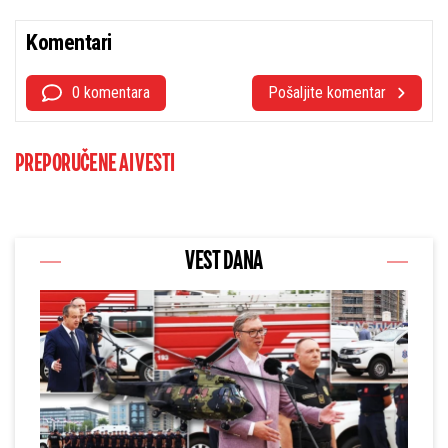
Komentari
0 komentara
Pošaljite komentar
PREPORUČENE AI VESTI
VEST DANA