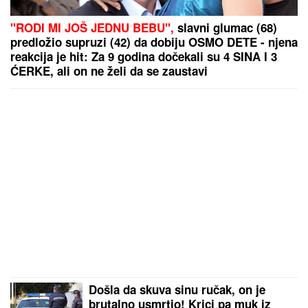
"RODI MI JOŠ JEDNU BEBU",
slavni glumac (68)
predložio supruzi (42) da dobiju OSMO DETE - njena
reakcija je hit: Za 9 godina dočekali su 4 SINA I 3
ĆERKE, ali on ne želi da se zaustavi
Došla da skuva sinu ručak, on je
brutalno usmrtio! Krici pa muk iz