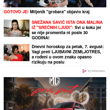
GOTOVO JE!
Miljenik "grobara" objavio kraj
SNEŽANA SAVIĆ ISTA ONA MALINA
IZ "SREĆNIH LJUDI":
Svi u šoku jer
se nije promenila ni posle 30
GODINA!
Dnevni horoskop za petak, 7. avgust:
Vagi preti LJUBAVNI ZEMLJOTRES,
a rođeni u ovom znaku opasno
rizikuju na poslu
by Aklamator