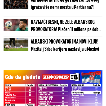
Obradović ne zna da ga iskoristi! Za ovog
igrača više nema mesta u Partizanu?!
NAVIJAČI BESNI, NE ŽELE ALBANSKOG
PROVOKATORA! Plaćen 11 miliona pa dobio
brutalnu poruku
ALBANSKI PROVOKATOR IMA NOVI KLUB!
Mrzitelj Srba karijeru nastavlja u Moskvi