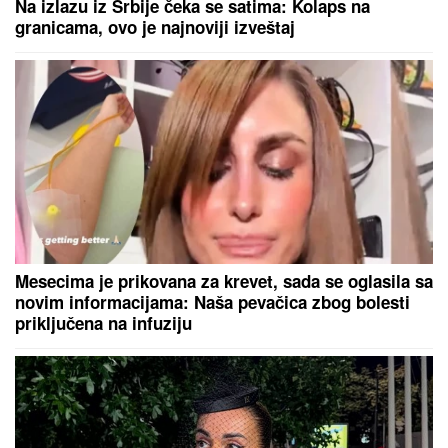
Na izlazu iz Srbije čeka se satima: Kolaps na
granicama, ovo je najnoviji izveštaj
Mesecima je prikovana za krevet, sada se oglasila sa
novim informacijama: Naša pevačica zbog bolesti
priključena na infuziju