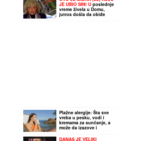
JE UBIO SIN! U
poslednje
vreme živela u Domu,
jutros došla da obiđe
sina, a on je TUKAO DO
SMRTI! (FOTO, VIDEO)
Plažne alergije: Šta sve
vreba u pesku, vodi i
kremama za sunčanje, a
može da izazove i
anafilaktički šok
DANAS JE VELIKI