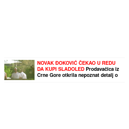
NOVAK ĐOKOVIĆ ČEKAO U REDU
DA KUPI SLADOLED
Prodavačica iz
Crne Gore otkrila nepoznat detalj o
našem teniseru, evo kako se ponaša
na letovanju