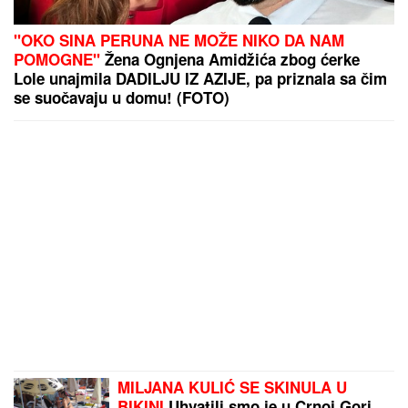
"OKO SINA PERUNA NE MOŽE NIKO DA NAM
POMOGNE"
Žena Ognjena Amidžića zbog ćerke
Lole unajmila DADILJU IZ AZIJE, pa priznala sa čim
se suočavaju u domu! (FOTO)
MILJANA KULIĆ SE SKINULA U
BIKINI
Uhvatili smo je u Crnoj Gori