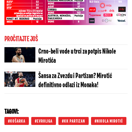
PROČITAJTE JOŠ
Crno-beli vode u trci za potpis Nikole
Mirotića
Šansa za Zvezdu i Partizan? Mirotić
definitivno odlazi iz Monaka!
TAGOVI:
KOŠARKA
EVROLIGA
KK PARTIZAN
NIKOLA MIROTIĆ