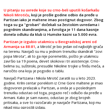
U pitanju su uvrede koje su crno-beli uputili košarkašu
Nikoli Mirotiću
, koji je prošle godine odbio da pređe u
Partizan iako je maltene imao postignut dogovor. Zbog
toga su ga "grobari" dočekali sa žestokim uvredama i
pogrdnim skandiranjima, a Evroliga je 11 dana kasnije
donela odluku da klub iz Humske kazni sa 5.000 evra.
Partizan je izgubio utakmicu u Beogradskoj areni od
Armanija sa 88:81
, a Mirotić je bio jedan od najboljih igrača
na terenu. Navijači su mu u jednom trenutku skandirali "zovi
popa Mirota", ali to ga nije poremetilo, pošto je utakmicu
završio sa 19 poena, devet skokova i tri asistencije. Crno-
belima su, suštinski, presudile Nikoline trojke u finišu meča, a
naročito ona koju je pogodio o tablu.
Navijači Partizana i Nikola Mirotić zaratili su u leto 2023.
godine. Krilni centar poreklom iz Crne Gore maltene je imao
dogovoren prelazak u Partizan, a onda je u poslednjem
trenutku odustao od toga, pogazio reč i odlučio da pređe u
Armani. Kako je sam naveo, odustao je zbog brojnih
pritisaka, a sve to razočaralo je navijače Partizana, koji mu
nikad nisu oprostili izdaju.