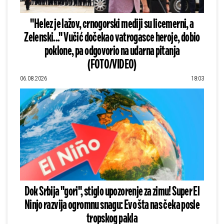
"Helez je lažov, crnogorski mediji su licemerni, a
Zelenski..." Vučić dočekao vatrogasce heroje, dobio
poklone, pa odgovorio na udarna pitanja
(FOTO/VIDEO)
06.08.2026
18:03
Dok Srbija "gori", stiglo upozorenje za zimu! Super El
Ninjo razvija ogromnu snagu: Evo šta nas čeka posle
tropskog pakla