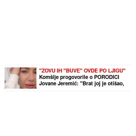
"ZOVU IH "BUVE" OVDE PO LJIGU"
Komšije progovorile o PORODICI
Jovane Jeremić: "Brat joj je otišao,
jer se posvađao sa roditeljima"