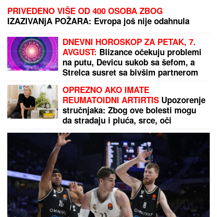
PRIVEDENO VIŠE OD 400 OSOBA ZBOG
IZAZIVANjA POŽARA: Evropa još nije odahnula
DNEVNI HOROSKOP ZA PETAK, 7.
AVGUST:
Blizance očekuju problemi
na putu, Devicu sukob sa šefom, a
Strelca susret sa bivšim partnerom
OPREZNO AKO IMATE
REUMATOIDNI ARTIRTIS
Upozorenje
stručnjaka: Zbog ove bolesti mogu
da stradaju i pluća, srce, oči