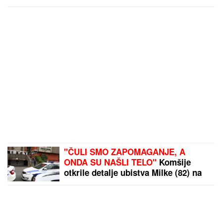
"ČULI SMO ZAPOMAGANJE, A
ONDA SU NAŠLI TELO"
Komšije
otkrile detalje ubistva Milke (82) na
Novom Beogradu: "Sina su
izbegavali..."