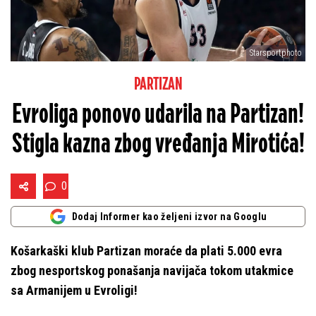
Starsportphoto
PARTIZAN
Evroliga ponovo udarila na Partizan!
Stigla kazna zbog vređanja Mirotića!
0
Dodaj Informer kao željeni izvor na Googlu
Košarkaški klub Partizan moraće da plati 5.000 evra
zbog nesportskog ponašanja navijača tokom utakmice
sa Armanijem u Evroligi!