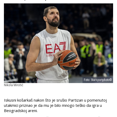
Foto: Starsportphoto©
Nikola Mirotić
Iskusni košarkaš nakon što je srušio Partizan u pomenutoj
utakmici priznao je da mu je bilo mnogo teško da igra u
Beogradskoj areni.