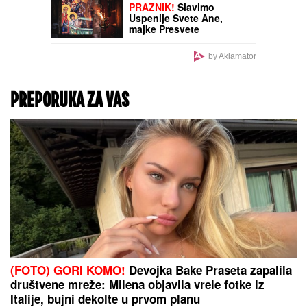
PRAZNIK!
Slavimo
Uspenije Svete Ane,
majke Presvete
Bogorodice!
by Aklamator
PREPORUKA ZA VAS
(FOTO) GORI KOMO!
Devojka Bake Praseta zapalila
društvene mreže: Milena objavila vrele fotke iz
Italije, bujni dekolte u prvom planu