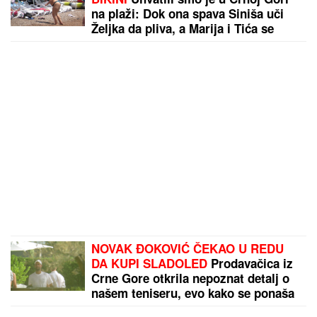
na plaži: Dok ona spava Siniša uči
Željka da pliva, a Marija i Tića se
sunčaju (Video)
NOVAK ĐOKOVIĆ ČEKAO U REDU
DA KUPI SLADOLED
Prodavačica iz
Crne Gore otkrila nepoznat detalj o
našem teniseru, evo kako se ponaša
na letovanju