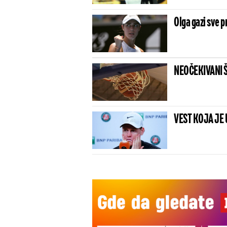
Olga gazi sve p
NEOČEKIVANI ŠOK
VEST KOJA JE 