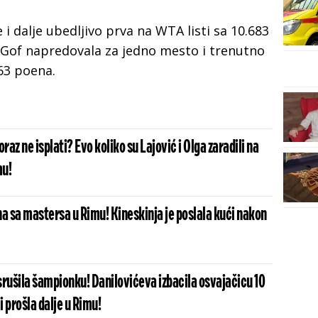
 i dalje ubedljivo prva na WTA listi sa 10.683
Gof napredovala za jedno mesto i trenutno
863 poena.
raz ne isplati? Evo koliko su Lajović i Olga zaradili na
mu!
a sa mastersa u Rimu! Kineskinja je poslala kući nakon
srušila šampionku! Danilovićeva izbacila osvajačicu 10
 prošla dalje u Rimu!