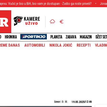
o u BiH, bio vam je dostupan - Zašto ga niste priveli?
Jovanov u dve reči r
O
HRONIKA
PLANETA
ZABAVA
MAGAZIN
DŽET SE
REME DANAS
AUTOMOBILI
NIKOLA JOKIĆ
RECEPTI
VLADIM
Izvor:
Đ. M.
12:46
19.05.2025