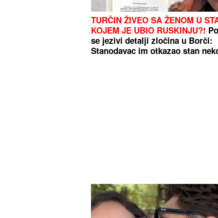
TURČIN ŽIVEO SA ŽENOM U ST
KOJEM JE UBIO RUSKINJU?!
Poj
se jezivi detalji zločina u Borči:
Stanodavac im otkazao stan nek
dana pre ubistva Ljudmile!