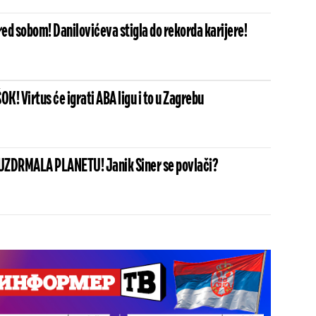
red sobom! Danilovićeva stigla do rekorda karijere!
! Virtus će igrati ABA ligu i to u Zagrebu
UZDRMALA PLANETU! Janik Siner se povlači?