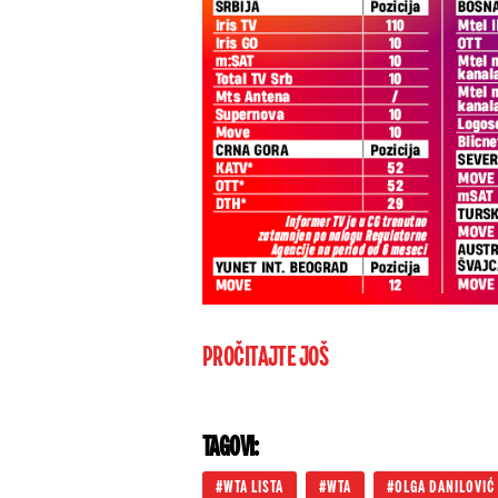
PROČITAJTE JOŠ
TAGOVI:
WTA LISTA
WTA
OLGA DANILOVIĆ