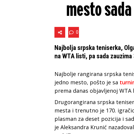
mesto sada 
0
Najbolja srpska teniserka, Olg
na WTA listi, pa sada zauzima 
Najbolje rangirana srpska teni
jedno mesto, pošto je sa
turni
prema danas objavljenoj WTA li
Drugorangirana srpska teniserk
mesta i trenutno je 170. igrači
plasman za deset pozicija i sad
je Aleksandra Krunić nazadoval