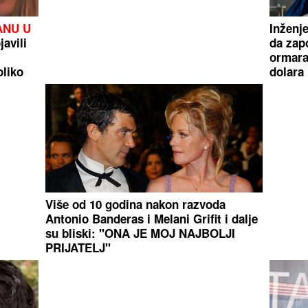
ANU U
Inženj
avili
da zap
ormara
oliko
dolara
Više od 10 godina nakon razvoda
Antonio Banderas i Melani Grifit i dalje
su bliski: "ONA JE MOJ NAJBOLJI
PRIJATELJ"