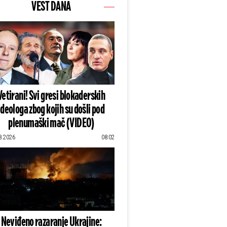
VEST DANA
Vetirani! Svi gresi blokaderskih
ideologa zbog kojih su došli pod
plenumaški mač (VIDEO)
8.2026
08:02
Neviđeno razaranje Ukrajine: