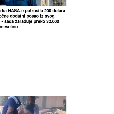
erka NASA-e potrošila 200 dolara
očne dodatni posao iz svog
 - sada zarađuje preko 32.000
 mesečno