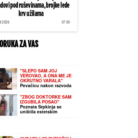
dovi pod ruševinama, brojke lede
krv u žilama
8.2026
07:30
ORUKA ZA VAS
"SLEPO SAM JOJ
VEROVAO, A ONA ME JE
OKRUTNO VARALA"
Pevačicu nakon razvoda
bivši javno pljuvao, ona
nestala iz javnosti:
"ZBOG DOKTORKE SAM
"Zabola mi nož u leđa"
IZGUBILA POSAO"
Poznata Srpkinja se
uništila estetskim
zahvatima, pa vratila
prirodan izgled: Sada
isplivala stara fotka