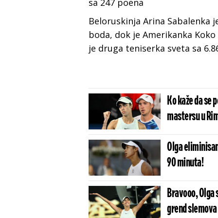
sa 247 poena
Beloruskinja Arina Sabalenka je
boda, dok je Amerikanka Koko 
je druga teniserka sveta sa 6.
Ko kaže da se po
mastersu u Ri
Olga eliminisan
90 minuta!
Bravooo, Olga 
grend slemova i