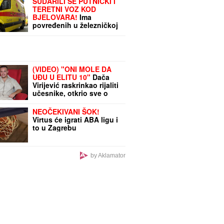
SUDARILI SE PUTNIČKI I
TERETNI VOZ KOD
BJELOVARA!
Ima
povređenih u železničkoj
nesreći u Hrvatskoj
(VIDEO) "ONI MOLE DA
UĐU U ELITU 10"
Dača
Virijević raskrinkao rijaliti
učesnike, otkrio sve o
Aneli i Kariću, pa šokirao:
"Filip se dopisuje sa
NEOČEKIVANI ŠOK!
pevačicom"
Virtus će igrati ABA ligu i
to u Zagrebu
by Aklamator