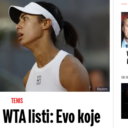
08.0
Reuters
TENIS
 WTA listi: Evo koje