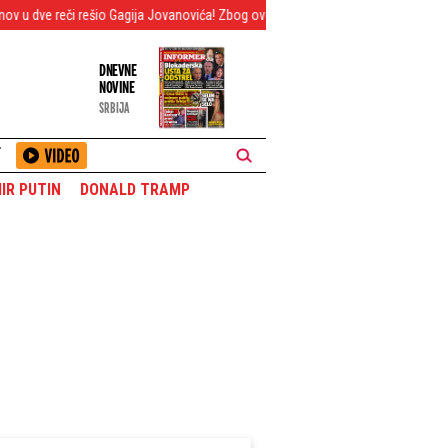
ešio Gagija Jovanovića! Zbog ove objave mreže "gore" - Ovo je hit (FOTO)
T
DNEVNE
NOVINE
SRBIJA
T
IR PUTIN
DONALD TRAMP