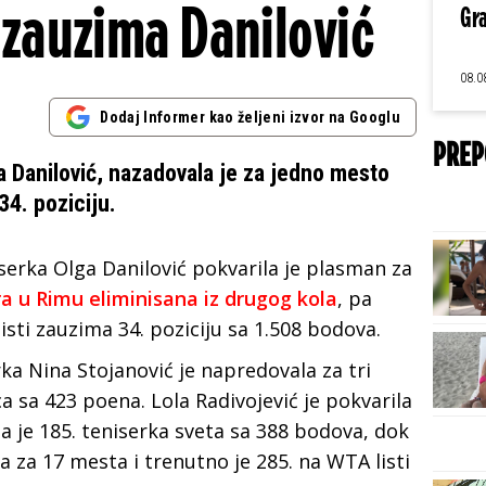
zauzima Danilović
Gra
08.0
Dodaj Informer kao željeni izvor na Googlu
PREP
a Danilović, nazadovala je za jedno mesto
34. poziciju.
serka Olga Danilović pokvarila je plasman za
ra u Rimu eliminisana iz drugog kola
, pa
sti zauzima 34. poziciju sa 1.508 bodova.
a Nina Stojanović je napredovala za tri
ca sa 423 poena. Lola Radivojević je pokvarila
a je 185. teniserka sveta sa 388 bodova, dok
a za 17 mesta i trenutno je 285. na WTA listi