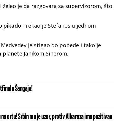
 i želeo je da razgovara sa supervizorom, što
mo pikado
- rekao je Stefanos u jednom
 Medvedev je stigao do pobede i tako je
m planete Janikom Sinerom.
tfinalu Šangaja!
u na crtu! Srbin mu je uzor, protiv Alkaraza ima pozitivan