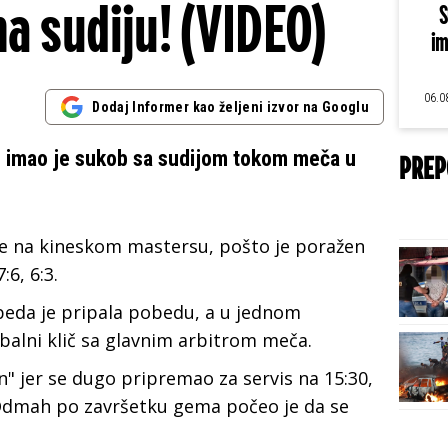
a sudiju! (VIDEO)
S
im
06.0
Dodaj Informer kao željeni izvor na Googlu
s imao je sukob sa sudijom tokom meča u
PREP
šće na kineskom mastersu, pošto je poražen
6, 6:3.
obeda je pripala pobedu, a u jednom
balni klič sa glavnim arbitrom meča.
n" jer se dugo pripremao za servis na 15:30,
. Odmah po završetku gema počeo je da se