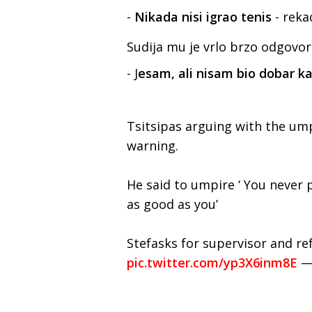
-
Nikada nisi igrao tenis
- reka
Sudija mu je vrlo brzo odgovor
- J
esam, ali nisam bio dobar ka
Tsitsipas arguing with the ump
warning.
He said to umpire ‘ You never p
as good as you’
Stefasks for supervisor and re
pic.twitter.com/yp3X6inm8E
— 