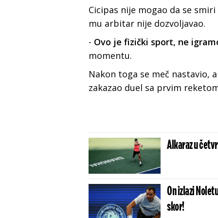
Cicipas nije mogao da se smiri
mu arbitar nije dozvoljavao.
-
Ovo je fizički sport, ne igra
momentu.
Nakon toga se meč nastavio, a
zakazao duel sa prvim reketo
Alkaraz u četvr
On izlazi Nolet
skor!