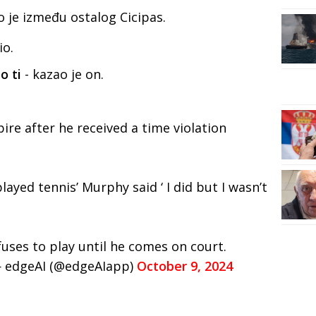
o je između ostalog Cicipas.
io.
o ti
- kazao je on.
ire after he received a time violation
layed tennis’ Murphy said ‘ I did but I wasn’t
fuses to play until he comes on court.
edgeAI (@edgeAIapp)
October 9, 2024