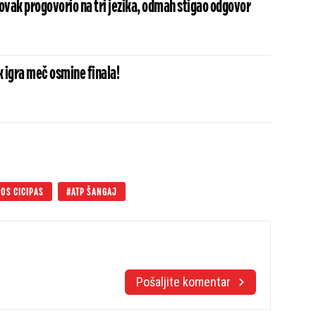
 Novak progovorio na tri jezika, odmah stigao odgovor
 igra meč osmine finala!
OS CICIPAS
ATP ŠANGAJ
Pošaljite komentar