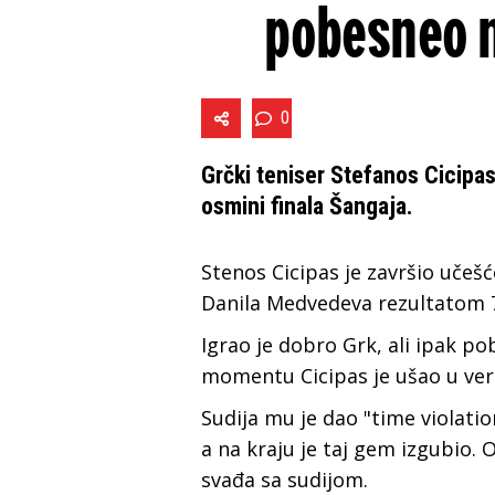
pobesneo n
0
Grčki teniser Stefanos Cicipa
osmini finala Šangaja.
Stenos Cicipas je završio uče
Danila Medvedeva rezultatom 7:
Igrao je dobro Grk, ali ipak p
momentu Cicipas je ušao u ver
Sudija mu je dao "time violatio
a na kraju je taj gem izgubio
svađa sa sudijom.