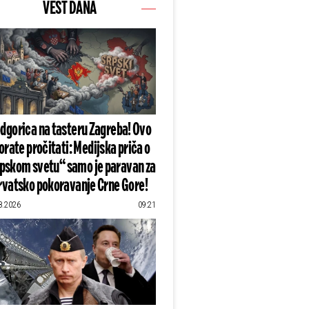
VEST DANA
dgorica na tasteru Zagreba! Ovo
rate pročitati: Medijska priča o
pskom svetu“ samo je paravan za
rvatsko pokoravanje Crne Gore!
8.2026
09:21