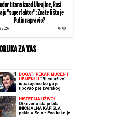
udar titana iznad Ukrajine, Rusi
aju "superfaktor": Znate li šta je
Putin napravio?
8.2026
07:00
ORUKA ZA VAS
BOGATI PEKAR MUČEN I
UBIJEN! U
"Blicu uživo"
istražujemo ko ga je
tipovao pre zverskog
zločina
HISTERIJA UŽIVO!
Otkriveno šta je bila
INICIJALNA KAPISLA
pakla u Seuti: Evo kako je
pokrenut masovni talas
migranata koji su
PROBILI GRANICU