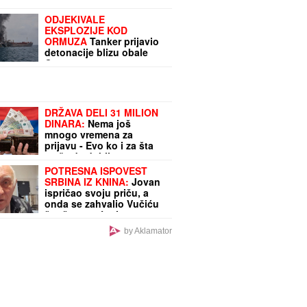
ODJEKIVALE
EKSPLOZIJE KOD
ORMUZA
Tanker prijavio
detonacije blizu obale
Omana
DRŽAVA DELI 31 MILION
DINARA:
Nema još
mnogo vremena za
prijavu - Evo ko i za šta
može da dobije
bespovratnu pomoć
POTRESNA ISPOVEST
SRBINA IZ KNINA:
Jovan
ispričao svoju priču, a
onda se zahvalio Vučiću
što čuva sećanje na
stradale
by Aklamator