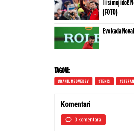
Ti si moj idol!
(FOTO)
Evo kada Novak
TAGOVI:
DANIL MEDVEDEV
TENIS
STEFAN
Komentari
0 komentara