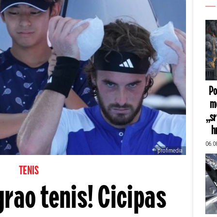
Po
mo
„sr
h
06.0
profimedia
TENIS
grao tenis! Cicipas