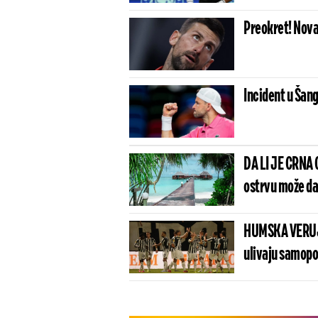
Preokret! Nova
Incident u Šan
DA LI JE CRNA
ostrvu može da
HUMSKA VERUJE
ulivaju samopo