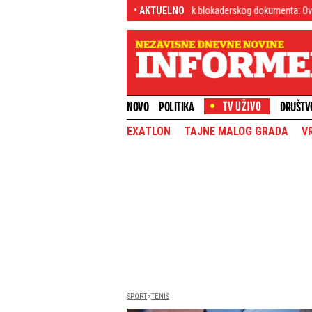
dvi (VIDEO)
Došli smo do šok blokaderskog dokumenta: Ovi su gori od ko
• AKTUELNO
NOVO
POLITIKA
DRUŠTV
EXATLON
TAJNE MALOG GRADA
V
SPORT
TENIS