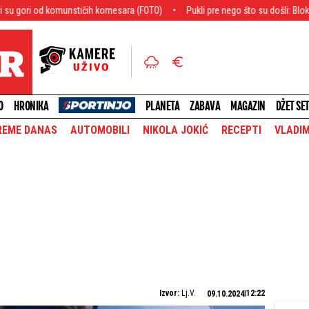
munstičih komesara (FOTO)
Pukli pre nego što su došli: Blokaderi najavljival
O
HRONIKA
PLANETA
ZABAVA
MAGAZIN
DŽET SE
REME DANAS
AUTOMOBILI
NIKOLA JOKIĆ
RECEPTI
VLADIM
Izvor:
Lj.V.
12:22
09.10.2024