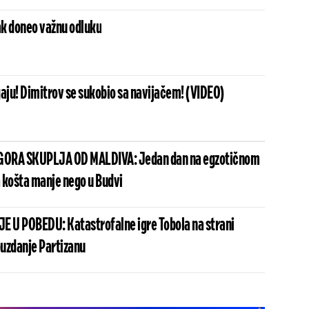
k doneo važnu odluku
gaju! Dimitrov se sukobio sa navijačem! (VIDEO)
 GORA SKUPLJA OD MALDIVA: Jedan dan na egzotičnom
 košta manje nego u Budvi
 U POBEDU: Katastrofalne igre Tobola na strani
uzdanje Partizanu