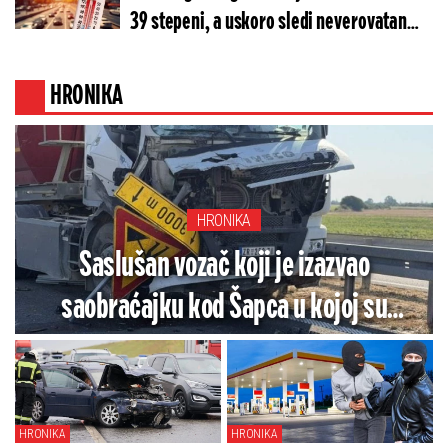
39 stepeni, a uskoro sledi neverovatan
preokret
HRONIKA
HRONIKA
Saslušan vozač koji je izazvao
saobraćajku kod Šapca u kojoj su
poginuli putari: Evo kako se branio
(FOTO)
HRONIKA
HRONIKA