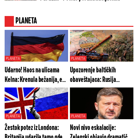
PLANETA
PLANETA
PLANETA
Udarno! Haos na ulicama
Upozorenje baltičkih
Kelna: Krenula bežanija, evo
obaveštajaca: Rusija
šta je uzrok!
sprema opasnu operaciju
pod tuđom zastavom
PLANETA
PLANETA
Žestok potez iz Londona:
Novi nivo eskalacije:
Britanija udarila tamo gde
Zelenski objavio dramatične