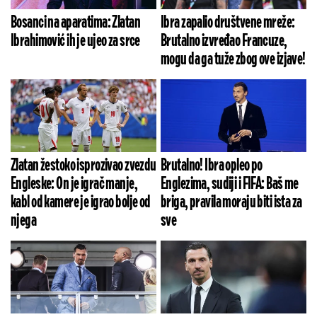
Bosanci na aparatima: Zlatan
Ibra zapalio društvene mreže:
Ibrahimović ih je ujeo za srce
Brutalno izvređao Francuze,
mogu da ga tuže zbog ove izjave!
Zlatan žestoko isprozivao zvezdu
Brutalno! Ibra opleo po
Engleske: On je igrač manje,
Englezima, sudiji i FIFA: Baš me
kabl od kamere je igrao bolje od
briga, pravila moraju biti ista za
njega
sve