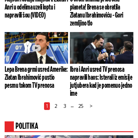
Anri u odelima uzeli loptu i
planeta! Brena se obratila
napravili šou (VIDEO)
Zlatanu Ibrahimoviću - Gori
zemljino tlo
Lepa Brena grmi usred Amerike:
Ibra i Anri usred TV prenosa
Zlatan Ibrahimović pustio
napravili haos: Isterali iz emisije
pesmu tokom TV prenosa
jutjubera kad je pomenuo jedno
ime
1
2
3
25
>
...
POLITIKA