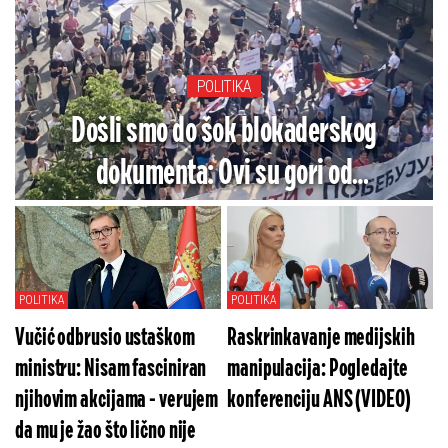
POLITIKA
Došli smo do šok blokaderskog
dokumenta: Ovi su gori od
komunističkih komesara (FOTO)
POLITIKA
POLITIKA
Vučić odbrusio ustaškom
Raskrinkavanje medijskih
ministru: Nisam fasciniran
manipulacija: Pogledajte
njihovim akcijama - verujem
konferenciju ANS (VIDEO)
da mu je žao što lično nije