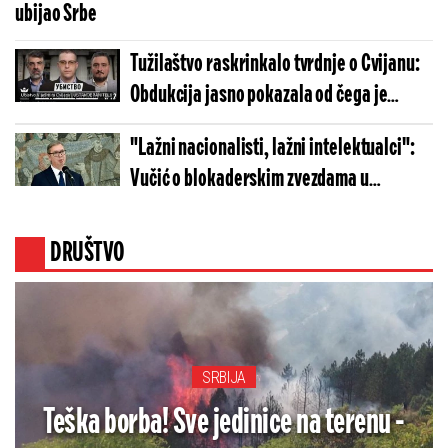
ubijao Srbe
Tužilaštvo raskrinkalo tvrdnje o Cvijanu:
Obdukcija jasno pokazala od čega je
preminuo
"Lažni nacionalisti, lažni intelektualci":
Vučić o blokaderskim zvezdama u
Hrvatskoj - "Sve će uraditi protiv Srbije!"
DRUŠTVO
SRBIJA
Teška borba! Sve jedinice na terenu -