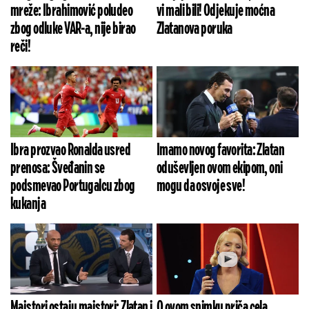
mreže: Ibrahimović poludeo
vi mali bili! Odjekuje moćna
zbog odluke VAR-a, nije birao
Zlatanova poruka
reči!
Ibra prozvao Ronalda usred
Imamo novog favorita: Zlatan
prenosa: Šveđanin se
oduševljen ovom ekipom, oni
podsmevao Portugalcu zbog
mogu da osvoje sve!
kukanja
Majstori ostaju majstori: Zlatan i
O ovom snimku priča cela