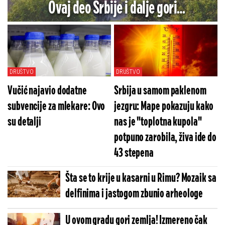
Ovaj deo Srbije i dalje gori
(FOTO/VIDEO)
DRUŠTVO
DRUŠTVO
Vučić najavio dodatne
Srbija u samom paklenom
subvencije za mlekare: Ovo
jezgru: Mape pokazuju kako
su detalji
nas je "toplotna kupola"
potpuno zarobila, živa ide do
43 stepena
Šta se to krije u kasarni u Rimu? Mozaik sa
delfinima i jastogom zbunio arheologe
U ovom gradu gori zemlja! Izmereno čak