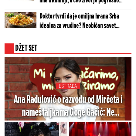
ima u kuhinji, a ceo život je pogrešno
koriste
Doktor tvrdi da je omiljna hrana Srba
idealna za vrućine? Neobičan savet
iznenadio mnoge
DŽET SET
ESTRADA
Ana Radulović o razvodu od Mirčeta i
nameštaljkama Goge Gačić: Ne
propustite "Demanti" večeras tačno u