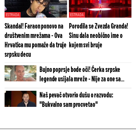
20 časova!
ESTRADA
ESTRADA
Skandal! Faraon ponovo na
Porodila se Zvezda Granda!
društvenim mrežama - Ova
Sinu dala neobično ime o
Hrvatica mu pomaže da truje
kojem svi bruje
srpsku decu
Bujno poprsje bode oči! Ćerka srpske
legende usijala mreže - Nije za one sa
slabim srcem
Naš pevač otvorio dušu o razvodu:
"Bukvalno sam procvetao"