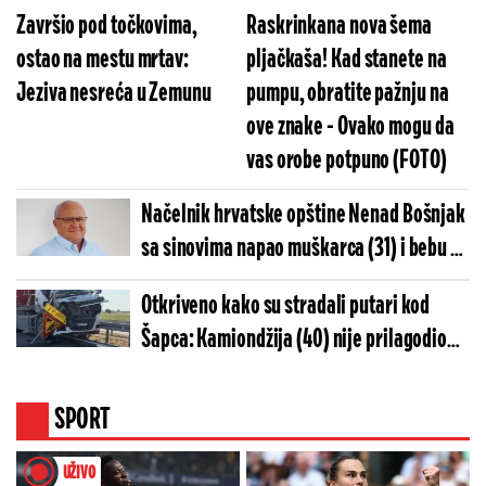
Završio pod točkovima,
Raskrinkana nova šema
ostao na mestu mrtav:
pljačkaša! Kad stanete na
Jeziva nesreća u Zemunu
pumpu, obratite pažnju na
ove znake - Ovako mogu da
vas orobe potpuno (FOTO)
Načelnik hrvatske opštine Nenad Bošnjak
sa sinovima napao muškarca (31) i bebu u
kolima: Policija im oduzela oružje!
Otkriveno kako su stradali putari kod
Šapca: Kamiondžija (40) nije prilagodio
brzinu, pa pokosio radnike (FOTO)
SPORT
UŽIVO