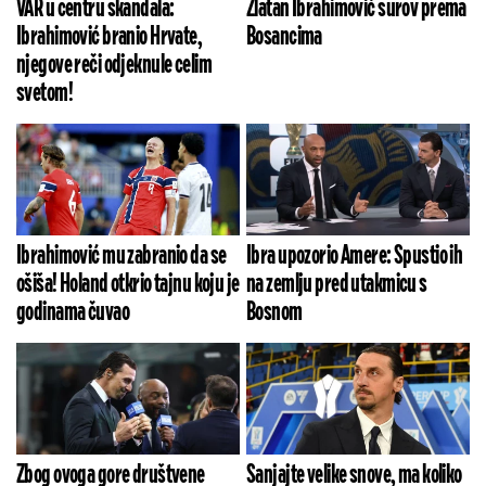
VAR u centru skandala:
Zlatan Ibrahimović surov prema
Ibrahimović branio Hrvate,
Bosancima
njegove reči odjeknule celim
svetom!
Ibrahimović mu zabranio da se
Ibra upozorio Amere: Spustio ih
ošiša! Holand otkrio tajnu koju je
na zemlju pred utakmicu s
godinama čuvao
Bosnom
Zbog ovoga gore društvene
Sanjajte velike snove, ma koliko