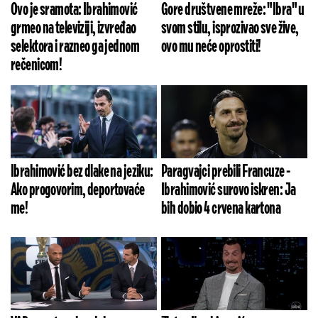
Ovo je sramota: Ibrahimović
Gore društvene mreže: "Ibra" u
grmeo na televiziji, izvređao
svom stilu, isprozivao sve žive,
selektora i razneo ga jednom
ovo mu neće oprostiti!
rečenicom!
Ibrahimović bez dlake na jeziku:
Paragvajci prebili Francuze -
Ako progovorim, deportovaće
Ibrahimović surovo iskren: Ja
me!
bih dobio 4 crvena kartona