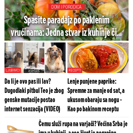
DOM I PORODICA
Spasite paradajz po paklenim
vrućinama: Jedna stvar iz kuhinje čini
čuda - Nema više crnih mrlja
LJUBIMCI
RECEPTI
Da li je ovo pas ili lav?
Lenje punjene paprike:
Dugodlaki pitbul Teo je zbog
Spremne za manje od sat, a
genske mutacije postao
ukusom obaraju sa nogu -
internet senzacija (VIDEO)
Kao po bakinom receptu
Čemu služi rupa na varjači? Većina Srba je