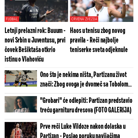
FUDBAL
CRVENA ZVEZDA
Letnji prelazni rok: Buuum -
Haos u tenisu zbog novog
novi Srbin u Juventusu, prvi
pravila - Reči najbolje
čovek Bešiktaša otkrio
teniserke sveta odjeknule
istinu o Vlahoviću
Ono što je nekima ništa, Partizanu život
znači: Zbog ovoga je dvomeč sa Tobolom
toliko važan
"Grobari" će odlepiti: Partizan predstavio
treću garnituru dresova (FOTO GALERIJA)
Prve reči Luke Vildoze nakon dolaska u
Partizan - Poslao poruku navijačima