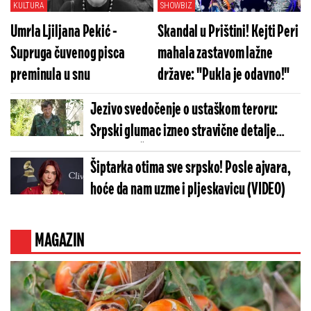
KULTURA
SHOWBIZ
Umrla Ljiljana Pekić -
Skandal u Prištini! Kejti Peri
Supruga čuvenog pisca
mahala zastavom lažne
preminula u snu
države: "Pukla je odavno!"
Jezivo svedočenje o ustaškom teroru:
Srpski glumac izneo stravične detalje
golgote – Četiri godine pakla i kolona
Šiptarka otima sve srpsko! Posle ajvara,
smrti!
hoće da nam uzme i pljeskavicu (VIDEO)
MAGAZIN