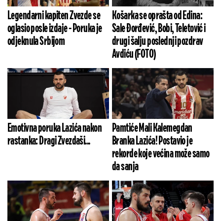
Legendarni kapiten Zvezde se
Košarka se oprašta od Edina:
oglasio posle izdaje - Poruka je
Sale Đorđević, Bobi, Teletović i
odjeknula Srbijom
drugi šalju poslednji pozdrav
Avdiću (FOTO)
Emotivna poruka Lazića nakon
Pamtiće Mali Kalemegdan
rastanka: Dragi Zvezdaši...
Branka Lazića! Postavio je
rekorde koje većina može samo
da sanja