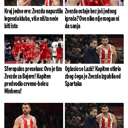
Kraj jedne ere: Zvezdu napustila
Zvezda ostaje bez još jednog
legenda kluba, više ništa neće
igrača? Ovo niko nije mogao ni
biti isto
da sanja
Sferopulos presekao: Ovo je tim
Oglasio se Lazić! Kapiten otkrio
Zvezde za Bajern! Kapiten
zbog čega je Zvezda izgubila od
predvodio crveno-bele u
Spartaka
Minhenu!