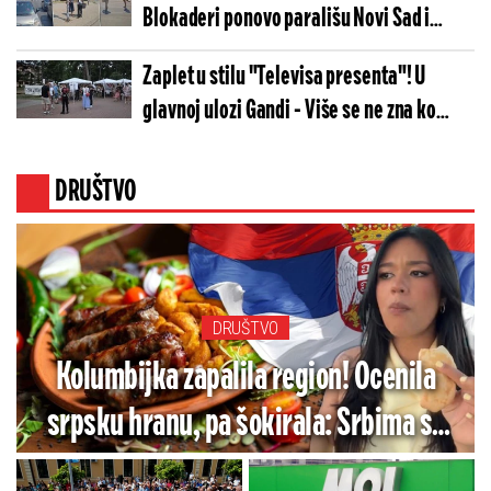
Blokaderi ponovo parališu Novi Sad i
maltretiraju pošten narod! (VIDEO)
Zaplet u stilu "Televisa presenta"! U
glavnoj ulozi Gandi - Više se ne zna ko
kome podmeće u redovima blokadera
(FOTO/VIDEO)
DRUŠTVO
DRUŠTVO
Kolumbijka zapalila region! Ocenila
srpsku hranu, pa šokirala: Srbima se
ovo neće baš dopasti (VIDEO)