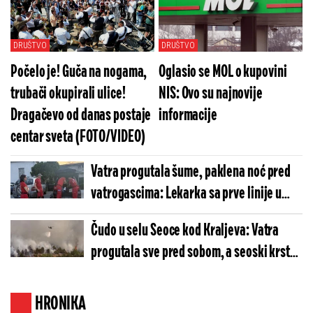
DRUŠTVO
DRUŠTVO
Počelo je! Guča na nogama,
Oglasio se MOL o kupovini
trubači okupirali ulice!
NIS: Ovo su najnovije
Dragačevo od danas postaje
informacije
centar sveta (FOTO/VIDEO)
Vatra progutala šume, paklena noć pred
vatrogascima: Lekarka sa prve linije u
Ušću poslala potresnu poruku!
Čudo u selu Seoce kod Kraljeva: Vatra
progutala sve pred sobom, a seoski krst
ostao potpuno netaknut (VIDEO)
HRONIKA