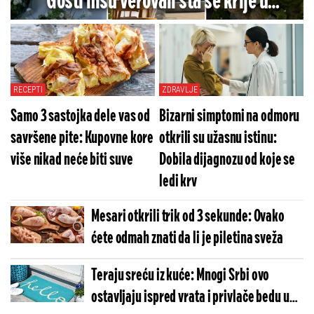
Gosti nisu verovali šta se krije u
raskošnoj dekoraciji (VIDEO)
RECEPTI
ZDRAVLJE
Samo 3 sastojka dele vas od
Bizarni simptomi na odmoru
savršene pite: Kupovne kore
otkrili su užasnu istinu:
više nikad neće biti suve
Dobila dijagnozu od koje se
ledi krv
Mesari otkrili trik od 3 sekunde: Ovako
ćete odmah znati da li je piletina sveža
Teraju sreću iz kuće: Mnogi Srbi ovo
ostavljaju ispred vrata i privlače bedu u