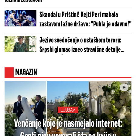
Skandal u Prištini! Kejti Peri mahala
zastavom lažne države: "Pukla je odavno!"
Jezivo svedočenje o ustaškom teroru:
Srpski glumac izneo stravične detalje
golgote – Četiri godine pakla i kolona
smrti!
MAGAZIN
LJUBAV
Venčanje koje je nasmejalo internet: