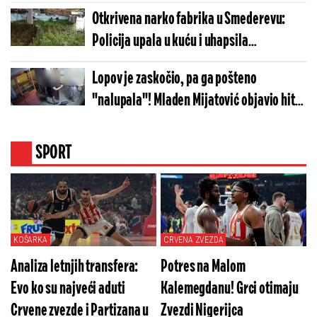
Otkrivena narko fabrika u Smederevu:
Policija upala u kuću i uhapsila
osumnjičene
Lopov je zaskočio, pa ga pošteno
"nalupala"! Mladen Mijatović objavio hit
snimak iz Novog Sada
SPORT
KOŠARKA
CRVENA ZVEZDA
Analiza letnjih transfera:
Potres na Malom
Evo ko su najveći aduti
Kalemegdanu! Grci otimaju
Crvene zvezde i Partizana u
Zvezdi Nigerijca