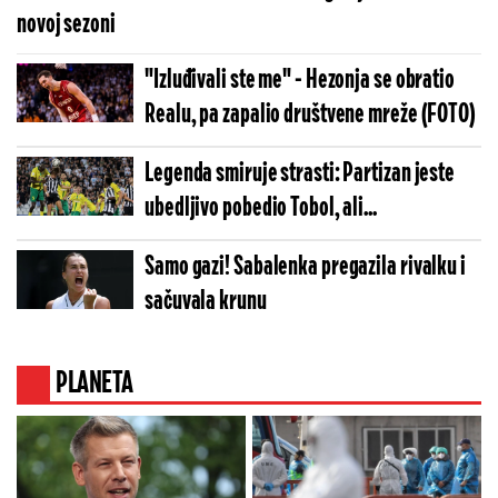
novoj sezoni
"Izluđivali ste me" - Hezonja se obratio
Realu, pa zapalio društvene mreže (FOTO)
Legenda smiruje strasti: Partizan jeste
ubedljivo pobedio Tobol, ali...
Samo gazi! Sabalenka pregazila rivalku i
sačuvala krunu
PLANETA