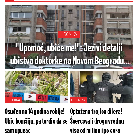
HRONIKA
"Upomoć, ubiće me!": Jezivi detalji
ubistva doktorke na Novom Beogradu -
Prijatelji i saradnici u šoku
HRONIKA
HRONIKA
Osuđen na 14 godina robije!
Optužena trojica dilera!
Ubio komšiju, pa tvrdio da se
Švercovali drogu vrednu
sam upucao
više od milion i po evra