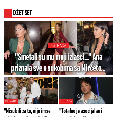
dom
DŽET SET
ESTRADA
"Smetali su mu moji izlasci..." Ana
priznala sve o sukobima sa Mirčetom
zbog noćnog života - Ovo je razlog
razvoda?
ESTRADA
ESTRADA
"Nisu bili za to, nije im se
"Totalno je asocijalan i