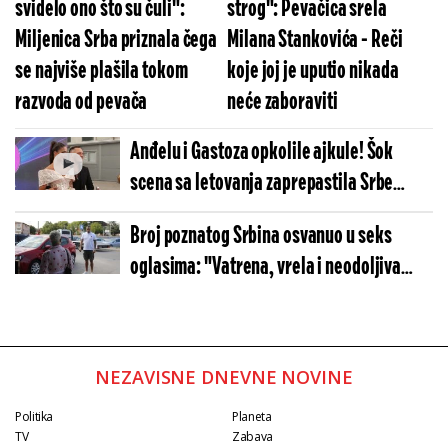
svidelo ono što su čuli":
strog": Pevačica srela
Miljenica Srba priznala čega
Milana Stankovića - Reči
se najviše plašila tokom
koje joj je uputio nikada
razvoda od pevača
neće zaboraviti
Anđelu i Gastoza opkolile ajkule! Šok
scena sa letovanja zaprepastila Srbe
(VIDEO)
Broj poznatog Srbina osvanuo u seks
oglasima: "Vatrena, vrela i neodoljiva
transica"
NEZAVISNE DNEVNE NOVINE
Politika
Planeta
TV
Zabava