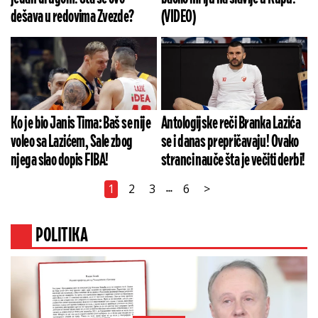
dešava u redovima Zvezde?
(VIDEO)
Ko je bio Janis Tima: Baš se nije
Antologijske reči Branka Lazića
voleo sa Lazićem, Sale zbog
se i danas prepričavaju! Ovako
njega slao dopis FIBA!
stranci nauče šta je večiti derbi!
1
2
3
6
>
...
POLITIKA