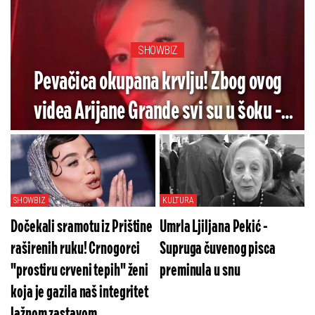
SHOWBIZ
Pevačica okupana krvlju! Zbog ovog
videa Arijane Grande svi su u šoku -
Pogledajte koliko je jezivo (VIDEO)
SHOWBIZ
KULTURA
Dočekali sramotu iz Prištine
Umrla Ljiljana Pekić -
raširenih ruku! Crnogorci
Supruga čuvenog pisca
"prostiru crveni tepih" ženi
preminula u snu
koja je gazila naš integritet
lažnom zastavom