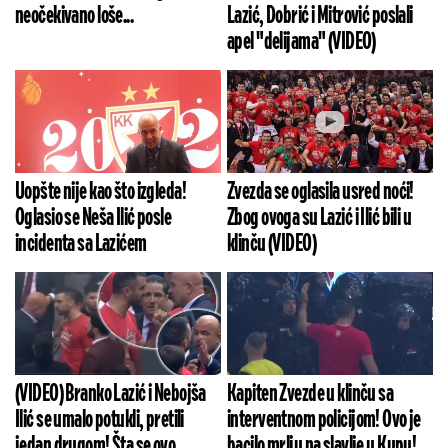
neočekivano loše...
Lazić, Dobrić i Mitrović poslali
apel "delijama" (VIDEO)
Uopšte nije kao što izgleda!
Zvezda se oglasila usred noći!
Oglasio se Neša Ilić posle
Zbog ovoga su Lazić i Ilić bili u
incidenta sa Lazićem
klinču (VIDEO)
(VIDEO) Branko Lazić i Nebojša
Kapiten Zvezde u klinču sa
Ilić se umalo potukli, pretili
interventnom policijom! Ovo je
jedan drugom! Šta se ovo
bacilo mrlju na slavlje u Kupu!