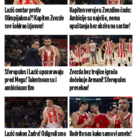
Lazić centar protiv
Kapiten veruje u Zvezdino čudo:
Olimpijakosa?! Kapiten Zvezde
Ambicije su najviše, nema
sve šokirao izjavom!
opuštanja bez obzira na sastav!
Sferopulos i Lazić upozoravaju
Zvezda bez trojice igrača
pred Megu! Talentovan su i
dočekuje Armani! Sferopulos
ambiciozan tim
presekao!
Lazić nakon Zadra! Odigrali smo
Bodrite nas kako samo vi umete!