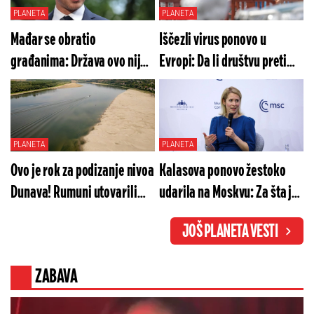
PLANETA
PLANETA
Mađar se obratio
Iščezli virus ponovo u
građanima: Država ovo nije
Evropi: Da li društvu preti
doživela - bezbednost
još veća epidemiološka
zemlje je u pitanju
kriza?
PLANETA
PLANETA
Ovo je rok za podizanje nivoa
Kalasova ponovo žestoko
Dunava! Rumuni utovarili
udarila na Moskvu: Za šta je
četvrtu baržu koju
dala odrešene ruke
JOŠ PLANETA VESTI
nameravaju da potope
Ukrajini?
ZABAVA