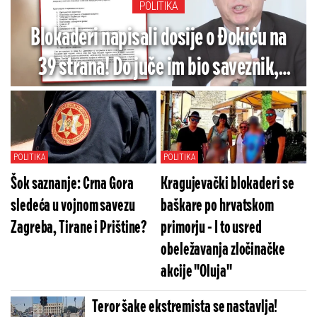
POLITIKA
Blokaderi napisali dosije o Đokiću na
39 strana! Do juče im bio saveznik,
sada je ''visokorizičan'' - Ovo mu
stavljaju na teret
POLITIKA
POLITIKA
Šok saznanje: Crna Gora
Kragujevački blokaderi se
sledeća u vojnom savezu
baškare po hrvatskom
Zagreba, Tirane i Prištine?
primorju - I to usred
obeležavanja zločinačke
akcije ''Oluja''
Teror šake ekstremista se nastavlja!