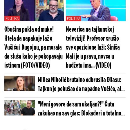
dokazuje (FOTO)
POLITIKA
POLITIKA
Obućina pukla od muke!
Neverica na tajkunskoj
Htela da napakuje laž o
televiziji! Profesor srušio
Vučiću i Bugojnu, pa morala
sve opozicione laži: Siniša
da sluša kako je pokopavaju
Mali je u pravu, novca u
istinom (FOTO/VIDEO)
budžetu ima... (VIDEO)
Milica Nikolić brutalno odbrusila Đilasu:
Tajkun je pokušao da napadne Vučića, ali
je po ko zna koji put uhvaćen u laži
"Meni govore da sam ukaljan?!" Ćuta
zakukao na sav glas: Blokaderi u totalnom
raspadu (VIDEO)