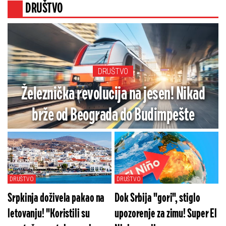
DRUŠTVO
DRUŠTVO
Železnička revolucija na jesen! Nikad
brže od Beograda do Budimpešte
DRUŠTVO
DRUŠTVO
Srpkinja doživela pakao na
Dok Srbija "gori", stiglo
letovanju! "Koristili su
upozorenje za zimu! Super El