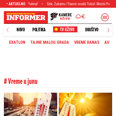
otiv Putina!
• AKTUELNO
Sek, Zubairu i Traore srušili Tobol: Moćni Partizan pobedom u H
NOVO
POLITIKA
DRUŠTVO
HRONI
EXATLON
TAJNE MALOG GRADA
VREME DANAS
AUTOM
# Vreme u junu