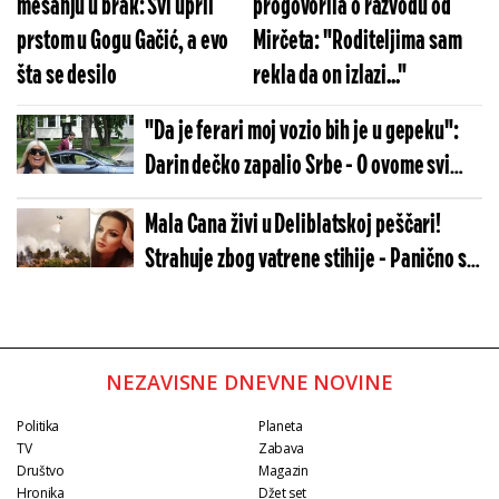
mešanju u brak: Svi uprli
progovorila o razvodu od
prstom u Gogu Gačić, a evo
Mirčeta: "Roditeljima sam
šta se desilo
rekla da on izlazi..."
"Da je ferari moj vozio bih je u gepeku":
Darin dečko zapalio Srbe - O ovome svi
pričaju
Mala Cana živi u Deliblatskoj peščari!
Strahuje zbog vatrene stihije - Panično se
oglasila
NEZAVISNE DNEVNE NOVINE
Politika
Planeta
TV
Zabava
Društvo
Magazin
Hronika
Džet set