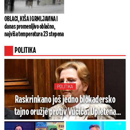
OBLACI, KIŠA I GRMLJAVINA I
danas promenljivo oblačno,
najviša temperatura 23 stepena
POLITIKA
POLITIKA
Raskrinkano još jedno blokadersko
tajno oružje protiv Vučića: Upletena
Zagorka Dolovac - Ovaj dokument sve