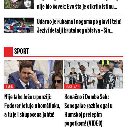
nije bio čovek: Evo šta je otkrilo istinu
(FOTO)
Udarao je rukama i nogama po glavi i telu!
Jezivi detalji brutalnog ubistva - Sin
nakon svađe nasrnuo na majku
SPORT
TENIS
PARTIZAN
Nije tako loše u penziji:
Konačno i Demba Sek:
Federer letuje u komšiluku,
Senegalac razbio egal u
a tu je i skupocena jahta!
Humskoj prelepim
pogotkom! (VIDEO)