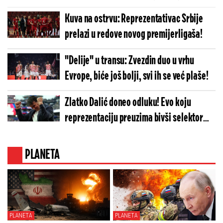
Kuva na ostrvu: Reprezentativac Srbije
prelazi u redove novog premijerligaša!
"Delije" u transu: Zvezdin duo u vrhu
Evrope, biće još bolji, svi ih se već plaše!
Zlatko Dalić doneo odluku! Evo koju
reprezentaciju preuzima bivši selektor
Hrvatske
PLANETA
PLANETA
PLANETA