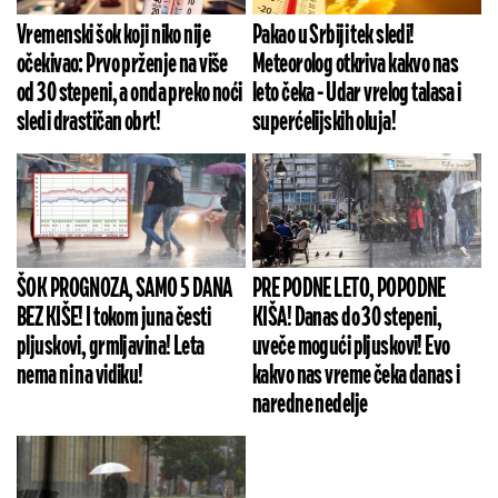
Vremenski šok koji niko nije
Pakao u Srbiji tek sledi!
očekivao: Prvo prženje na više
Meteorolog otkriva kakvo nas
od 30 stepeni, a onda preko noći
leto čeka - Udar vrelog talasa i
sledi drastičan obrt!
superćelijskih oluja!
ŠOK PROGNOZA, SAMO 5 DANA
PRE PODNE LETO, POPODNE
BEZ KIŠE! I tokom juna česti
KIŠA! Danas do 30 stepeni,
pljuskovi, grmljavina! Leta
uveče mogući pljuskovi! Evo
nema ni na vidiku!
kakvo nas vreme čeka danas i
naredne nedelje