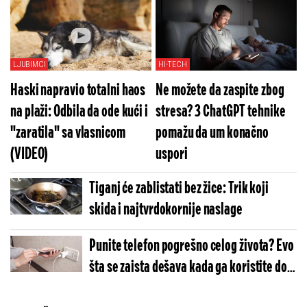
(ANKETA)
LJUBIMCI
HI-TECH
Haski napravio totalni haos
Ne možete da zaspite zbog
na plaži: Odbila da ode kući i
stresa? 3 ChatGPT tehnike
"zaratila" sa vlasnicom
pomažu da um konačno
(VIDEO)
uspori
Tiganj će zablistati bez žice: Trik koji
skida i najtvrdokornije naslage
Punite telefon pogrešno celog života? Evo
šta se zaista dešava kada ga koristite dok
je na punjaču