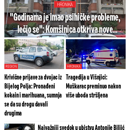
HRONIKA
"Godinama je imao psihičke probleme,
lečio se": Komšinica otkriva nove
detalje jezivog zločina na Novom
Beogradu
REGION
HRONIKA
Krivične prijave za dvojac iz
Tragedija u Višnjici:
Bijelog Polja: Pronađeni
Muškarac preminuo nakon
kokain i marihuana, sumnja
više uboda stršljena
se da su drogu davali
drugima
Najvažniji svedok u ubistvu Antonije Biljić