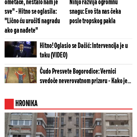
ometače, nestalo nam je
Ninjo razvija ogromnu
sve" - Hitno se oglasila:
snagu: Evo šta nas čeka
"Lično ću uručiti nagradu
posle tropskog pakla
ako ga nađete"
Hitno! Oglasio se Dačić: Intervencija je u
toku (VIDEO)
Čudo Presvete Bogorodice: Vernici
svedoče neverovatnom prizoru - Kako je
ovo moguće? (FOTO)
HRONIKA