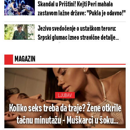
Skandal u Prištini! Kejti Peri mahala
zastavom lažne države: "Pukla je odavno!"
Jezivo svedočenje o ustaškom teroru:
Srpski glumac izneo stravične detalje
golgote – Četiri godine pakla i kolona
smrti!
MAGAZIN
LJUBAV
Koliko seks treba da traje? Žene otkrile
tačnu minutažu - Muškarci u šoku