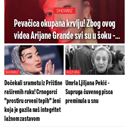
SHOWBIZ
Pevačica okupana krvlju! Zbog ovog
videa Arijane Grande svi su u šoku -
Pogledajte koliko je jezivo (VIDEO)
SHOWBIZ
KULTURA
Dočekali sramotu iz Prištine
Umrla Ljiljana Pekić -
raširenih ruku! Crnogorci
Supruga čuvenog pisca
"prostiru crveni tepih" ženi
preminula u snu
koja je gazila naš integritet
lažnom zastavom