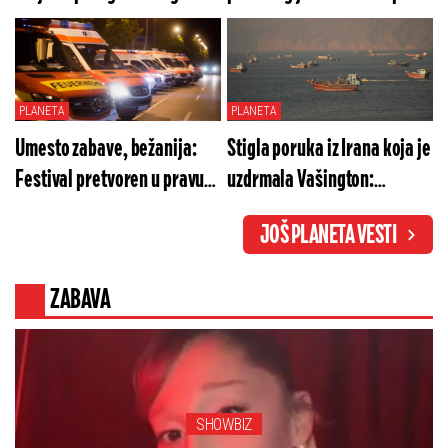
poteza indijskog
letovalištu u Italiji, počela
vazduhoplovstva?
masovna bežanija (VIDEO)
PLANETA
PLANETA
Umesto zabave, bežanija:
Stigla poruka iz Irana koja je
Festival pretvoren u pravu
uzdrmala Vašington:
noćnu moru, ima povređenih
Ormuski moreuz se ne
JOŠ PLANETA VESTI
otvara bez jednog ključnog
poteza SAD
ZABAVA
SHOWBIZ