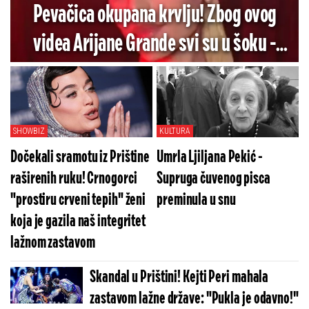
Pevačica okupana krvlju! Zbog ovog
videa Arijane Grande svi su u šoku -
Pogledajte koliko je jezivo (VIDEO)
SHOWBIZ
KULTURA
Dočekali sramotu iz Prištine
Umrla Ljiljana Pekić -
raširenih ruku! Crnogorci
Supruga čuvenog pisca
"prostiru crveni tepih" ženi
preminula u snu
koja je gazila naš integritet
lažnom zastavom
Skandal u Prištini! Kejti Peri mahala
zastavom lažne države: "Pukla je odavno!"