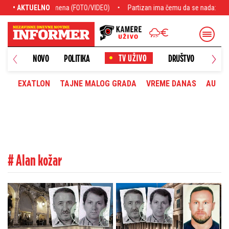
z plamena (FOTO/VIDEO)
• AKTUELNO
Partizan ima čemu da se nada: Hetafe ostao bez va
NOVO
POLITIKA
DRUŠTVO
HRONI
EXATLON
TAJNE MALOG GRADA
VREME DANAS
AUTOM
# Alan kožar