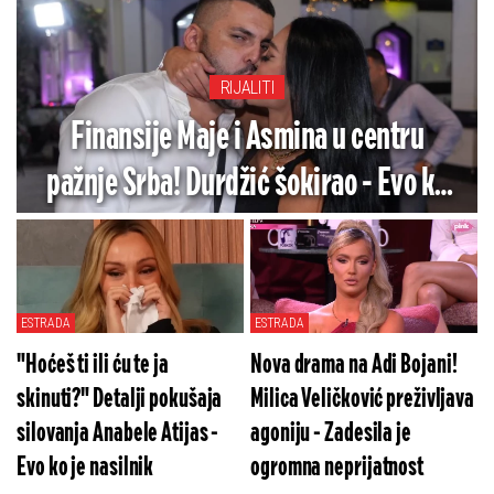
RIJALITI
Finansije Maje i Asmina u centru
pažnje Srba! Durdžić šokirao - Evo ko
snosi sve troškove
ESTRADA
ESTRADA
"Hoćeš ti ili ću te ja
Nova drama na Adi Bojani!
skinuti?" Detalji pokušaja
Milica Veličković preživljava
silovanja Anabele Atijas -
agoniju - Zadesila je
Evo ko je nasilnik
ogromna neprijatnost