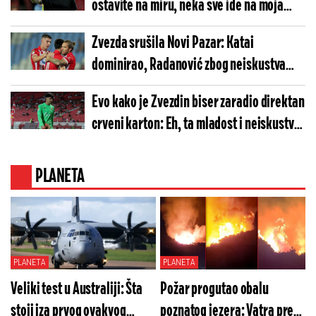
ostavite na miru, neka sve ide na moja
leđa
Zvezda srušila Novi Pazar: Katai
dominirao, Radanović zbog neiskustva
ranije završio meč
Evo kako je Zvezdin biser zaradio direktan
crveni karton: Eh, ta mladost i neiskustvo
(VIDEO)
PLANETA
PLANETA
PLANETA
Veliki test u Australiji: Šta
Požar progutao obalu
stoji iza prvog ovakvog
poznatog jezera: Vatra preti