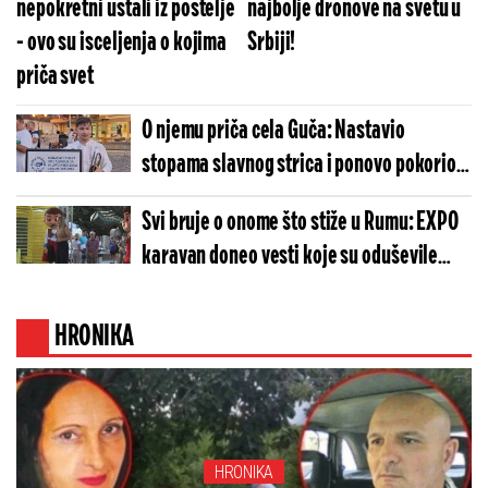
nepokretni ustali iz postelje
najbolje dronove na svetu u
- ovo su isceljenja o kojima
Srbiji!
priča svet
O njemu priča cela Guča: Nastavio
stopama slavnog strica i ponovo pokorio
Sabor trubača!
Svi bruje o onome što stiže u Rumu: EXPO
karavan doneo vesti koje su oduševile
Sremce! (FOTO)
HRONIKA
HRONIKA