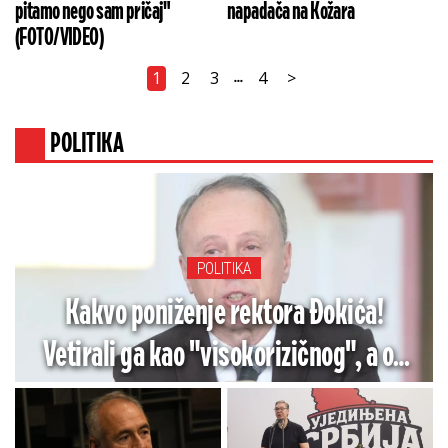
pitamo nego sam pričaj"
napadača na Kožara
(FOTO/VIDEO)
1
2
3
4
>
...
POLITIKA
POLITIKA
Kakvo poniženje rektora Đokića!
Vetirali ga kao "visokorizičnog", a on
opet trči na blokaderski skup (VIDEO)