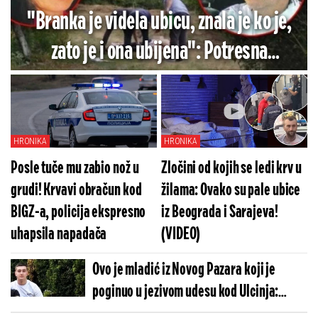
"Branka je videla ubicu, znala je ko je,
zato je i ona ubijena": Potresna
ispovest oca 6 godina nakon ubistva u
Vranjskoj Banji - jedna stvar i danas
budi jezu
HRONIKA
HRONIKA
Posle tuče mu zabio nož u
Zločini od kojih se ledi krv u
grudi! Krvavi obračun kod
žilama: Ovako su pale ubice
BIGZ-a, policija ekspresno
iz Beograda i Sarajeva!
uhapsila napadača
(VIDEO)
Ovo je mladić iz Novog Pazara koji je
poginuo u jezivom udesu kod Ulcinja:
Stradao pred očima rođenog brata, njihov