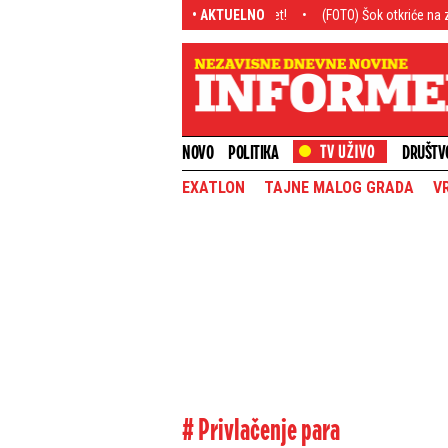
 velemajstor zapalio fudbalski svet!
• AKTUELNO
(FOTO) Šok otkriće na zabačenoj livadi 
NOVO
POLITIKA
DRUŠTV
EXATLON
TAJNE MALOG GRADA
V
# Privlačenje para