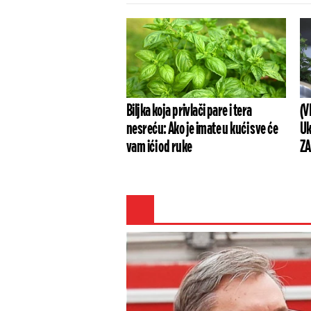
Biljka koja privlači pare i tera
(V
nesreću: Ako je imate u kući sve će
Uk
vam ići od ruke
Z