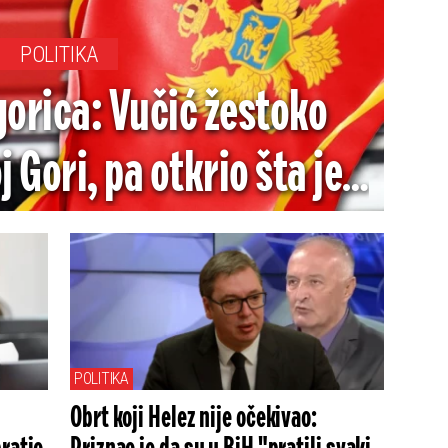
POLITIKA
gorica: Vučić žestoko
 Gori, pa otkrio šta je
ma tražio od te zemlje
POLITIKA
Obrt koji Helez nije očekivao: