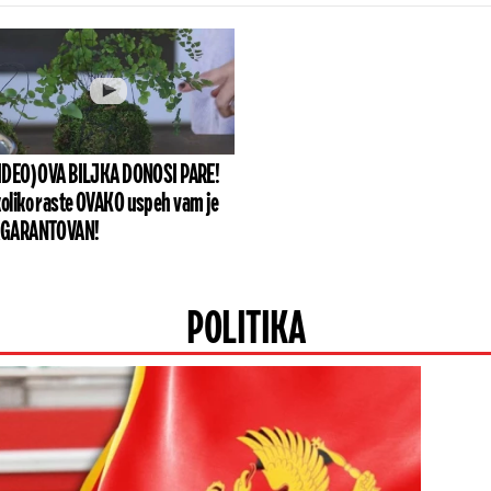
IDEO) OVA BILJKA DONOSI PARE!
oliko raste OVAKO uspeh vam je
AGARANTOVAN!
POLITIKA