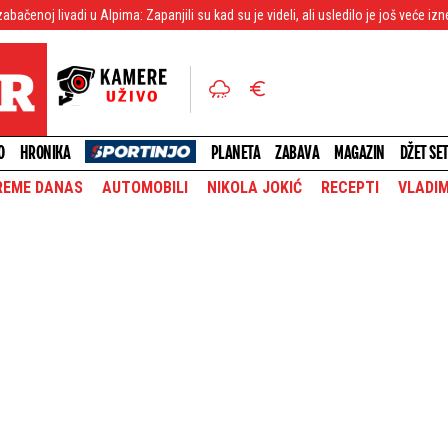
u Alpima: Zapanjili su kad su je videli, ali usledilo je još veće iznenađenje
O
HRONIKA
PLANETA
ZABAVA
MAGAZIN
DŽET SE
REME DANAS
AUTOMOBILI
NIKOLA JOKIĆ
RECEPTI
VLADIM