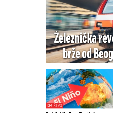
Železnička rev
brže od Beo
DRUŠTVO