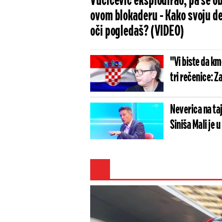
Vučićević eksplodirao, pa se o
ovom blokaderu - Kako svoju d
oči pogledaš? (VIDEO)
"Vi biste da k
tri rečenice: Z
Neverica na taj
Siniša Mali je 