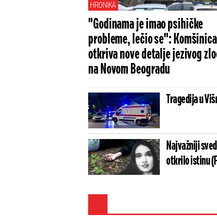
HRONIKA
"Godinama je imao psihičke
probleme, lečio se": Komšinica
otkriva nove detalje jezivog zl
na Novom Beogradu
Tragedija u Vi
Najvažniji svedo
otkrilo istinu 