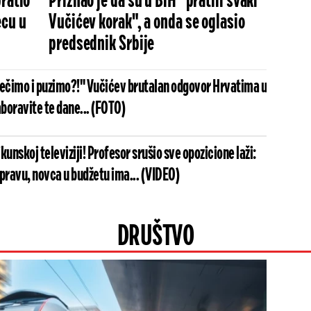
bratio
Priznao je da su u BiH "pratili svaki
ecu u
Vučićev korak", a onda se oglasio
predsednik Srbije
mečimo i puzimo?!" Vučićev brutalan odgovor Hrvatima u
aboravite te dane... (FOTO)
kunskoj televiziji! Profesor srušio sve opozicione laži:
u pravu, novca u budžetu ima... (VIDEO)
DRUŠTVO