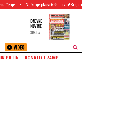
Noćenje plaća 6.000 evra! Bogati Srbin odveo devojku na letovanje - Čitav ceh će 
DNEVNE
NOVINE
SRBIJA
T
IR PUTIN
DONALD TRAMP