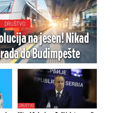
DRUŠTVO
olucija na jesen! Nikad
grada do Budimpešte
DRUŠTVO