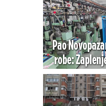
Pao Novopazar
robe: Zaplenj
robe vredna viš