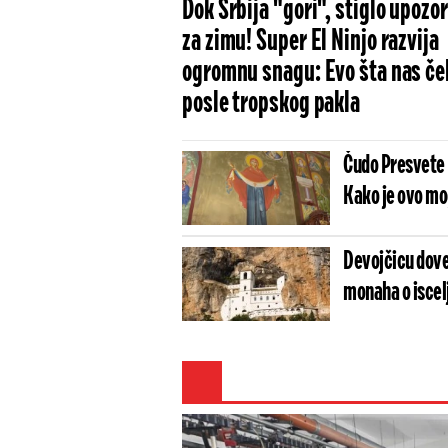
Dok Srbija "gori", stiglo upozo
za zimu! Super El Ninjo razvija
ogromnu snagu: Evo šta nas če
posle tropskog pakla
Čudo Presvete 
Kako je ovo m
Devojčicu dove
monaha o iscel