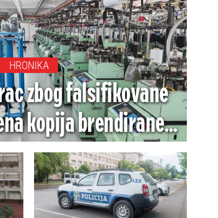
HRONIKA
ac zbog falsifikovane
ena kopija brendirane
e od 13,6 miliona dinara