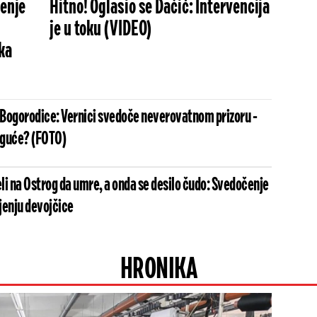
renje
Hitno! Oglasio se Dačić: Intervencija
je u toku (VIDEO)
ka
Bogorodice: Vernici svedoče neverovatnom prizoru -
oguće? (FOTO)
li na Ostrog da umre, a onda se desilo čudo: Svedočenje
jenju devojčice
HRONIKA