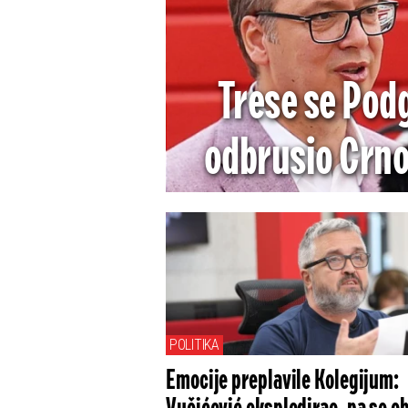
Trese se Pod
odbrusio Crnoj
jedino godina
POLITIKA
Emocije preplavile Kolegijum: