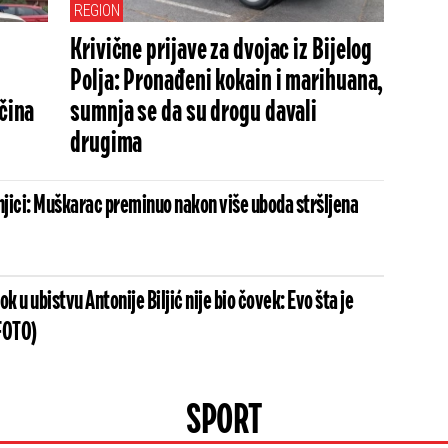
REGION
Krivične prijave za dvojac iz Bijelog
Polja: Pronađeni kokain i marihuana,
očina
sumnja se da su drogu davali
drugima
šnjici: Muškarac preminuo nakon više uboda stršljena
k u ubistvu Antonije Biljić nije bio čovek: Evo šta je
(FOTO)
SPORT