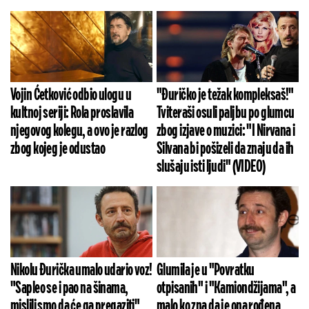
Vojin Ćetković odbio ulogu u
"Đuričko je težak kompleksaš!"
kultnoj seriji: Rola proslavila
Tviteraši osuli paljbu po glumcu
njegovog kolegu, a ovo je razlog
zbog izjave o muzici: "I Nirvana i
zbog kojeg je odustao
Silvana bi pošizeli da znaju da ih
slušaju isti ljudi" (VIDEO)
Nikolu Đurička umalo udario voz!
Glumila je u "Povratku
"Sapleo se i pao na šinama,
otpisanih" i "Kamiondžijama", a
mislili smo da će ga pregaziti"
malo ko zna da je ona rođena