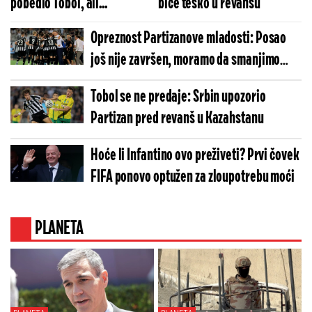
pobedio Tobol, ali...
biće teško u revanšu
Opreznost Partizanove mladosti: Posao
još nije završen, moramo da smanjimo
greške
Tobol se ne predaje: Srbin upozorio
Partizan pred revanš u Kazahstanu
Hoće li Infantino ovo preživeti? Prvi čovek
FIFA ponovo optužen za zloupotrebu moći
PLANETA