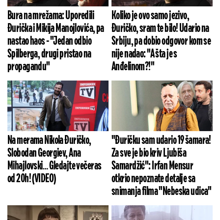
Bura na mrežama: Uporedili
Koliko je ovo samo jezivo,
Đurička i Mikija Manojlovića, pa
Đuričko, sram te bilo! Udario na
nastao haos - "Jedan odbio
Srbiju, pa dobio odgovor kom se
Spilberga, drugi pristao na
nije nadao: "A šta je s
propagandu"
Anđelinom?!"
Na merama Nikola Đuričko,
"Đuričku sam udario 19 šamara!
Slobodan Georgiev, Ana
Za sve je bio kriv Ljubiša
Mihajlovski… Gledajte večeras
Samardžić": Irfan Mensur
od 20h! (VIDEO)
otkrio nepoznate detalje sa
snimanja filma "Nebeska udica"