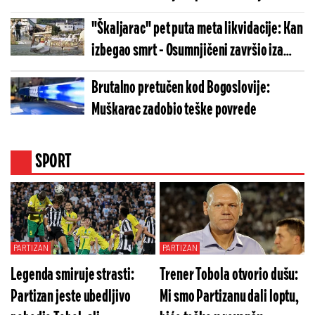
"Škaljarac" pet puta meta likvidacije: Kan
izbegao smrt - Osumnjičeni završio iza
rešetaka
Brutalno pretučen kod Bogoslovije:
Muškarac zadobio teške povrede
SPORT
PARTIZAN
PARTIZAN
Legenda smiruje strasti:
Trener Tobola otvorio dušu:
Partizan jeste ubedljivo
Mi smo Partizanu dali loptu,