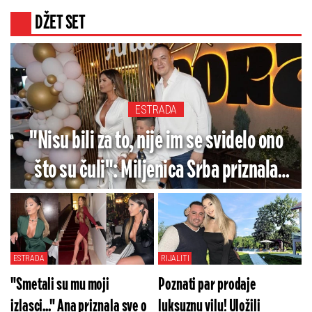
DŽET SET
ESTRADA
"Nisu bili za to, nije im se svidelo ono
što su čuli": Miljenica Srba priznala
čega se najviše plašila tokom razvoda
od pevača
ESTRADA
RIJALITI
"Smetali su mu moji
Poznati par prodaje
izlasci..." Ana priznala sve o
luksuznu vilu! Uložili