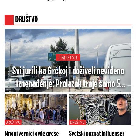
DRUŠTVO
DRUŠTVO
Svi jurili ka Grčkoj i doživeli neviđeno
iznenađenje: Prolazak traje samo 5
minuta, ali pazite šta vas čeka u
povratku!
DRUŠTVO
DRUŠTVO
Mnogi vernici ovde greše
Svetski poznat influenser