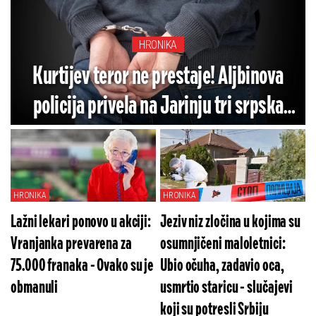
HRONIKA
Kurtijev teror ne prestaje! Aljbinova
policija privela na Jarinju tri srpska
policajca
HRONIKA
HRONIKA
Lažni lekari ponovo u akciji:
Jeziv niz zločina u kojima su
Vranjanka prevarena za
osumnjičeni maloletnici:
75.000 franaka - Ovako su je
Ubio očuha, zadavio oca,
obmanuli
usmrtio staricu - slučajevi
koji su potresli Srbiju