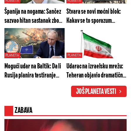
PLANETA
PLANETA
Španija na nogama: Sančez
Stvara se novi moćni blok:
sazvao hitan sastanak zbog
Kakav se to sporazum
situacije u Seuti
sprema u Džedi?
PLANETA
PLANETA
Mogući udar na Baltik: Da li
Udarac na izraelsku mrežu:
Rusija planira testiranje
Teheran objavio dramatične
NATO alijanse?
vesti o hapšenju špijuna
JOŠ PLANETA VESTI
ZABAVA