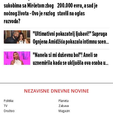
sukobima sa Mirčetom zbog
200.000 evra, a sad je
noćnog života - Ovo je razlog
stavili na oglas
razvoda?
"Ultimativni pokazatelj ljubavi!" Supruga
Ognjena Amidžića pokazala intimnu scenu
iz doma
"Nanela si mi duševnu bol"! Aneli se
uznemirila kada se uključila ova osoba u
emisiju - Udarila je tamo gde je najtanja
NEZAVISNE DNEVNE NOVINE
Politika
Planeta
TV
Zabava
Društvo
Magazin