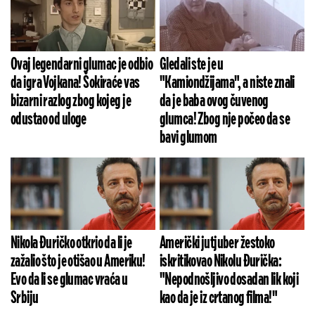
Ovaj legendarni glumac je odbio
Gledali ste je u
da igra Vojkana! Šokiraće vas
"Kamiondžijama", a niste znali
bizarni razlog zbog kojeg je
da je baba ovog čuvenog
odustao od uloge
glumca! Zbog nje počeo da se
bavi glumom
Nikola Đuričko otkrio da li je
Američki jutjuber žestoko
zažalio što je otišao u Ameriku!
iskritikovao Nikolu Đurička:
Evo da li se glumac vraća u
"Nepodnošljivo dosadan lik koji
Srbiju
kao da je iz crtanog filma!"