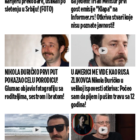
karijeru preko bare, uslikan po
da jedem! Irfan Mensur prvi
sletenju u Srbiju! (FOTO)
gost emisije "Klapa" na
Informer.rs! Otkriva stvari koje
nisu poznate javnosti!
NIKOLA ĐURIČKO PRVI PUT
U AMERICI ME VIDE KAO RUSA
POKAZAO CELU PORODICU!
ZLIKOVCA Nikola Đuričko u
Glumac objavio fotografiju sa
velikoj ispovesti otkriva: Počeo
roditeljima, sestrom i bratom!
sam da pijem i pušim travu sa 12
godina!