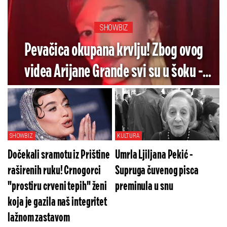
SHOWBIZ
Pevačica okupana krvlju! Zbog ovog
videa Arijane Grande svi su u šoku -
Pogledajte koliko je jezivo (VIDEO)
SHOWBIZ
KULTURA
Dočekali sramotu iz Prištine
Umrla Ljiljana Pekić -
raširenih ruku! Crnogorci
Supruga čuvenog pisca
"prostiru crveni tepih" ženi
preminula u snu
koja je gazila naš integritet
lažnom zastavom