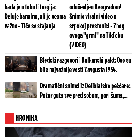
kada je u toku Liturgija:
oduševljen Beogradom!
Deluje banalno, ali je veoma
Snimio viralni video o
važno - Tiče se stajanja
srpskoj prestonici - Zbog
ovoga "grmi" na TikToku
(VIDEO)
Bledski razgovori i Balkanski pakt: Ovo su
bile najvažnije vesti 7.avgusta 1954.
Dramatični snimci iz Deliblatske peščare:
Požar guta sve pred sobom, gori šuma,
meštane hitno evakuišu! (VIDEO)
HRONIKA