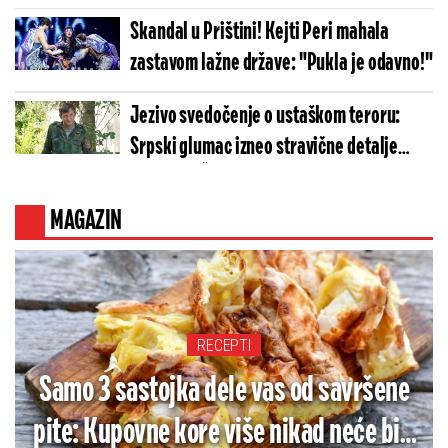
Skandal u Prištini! Kejti Peri mahala
zastavom lažne države: "Pukla je odavno!"
Jezivo svedočenje o ustaškom teroru:
Srpski glumac izneo stravične detalje
golgote – Četiri godine pakla i kolona
smrti!
MAGAZIN
RECEPTI
Samo 3 sastojka dele vas od savršene
pite: Kupovne kore više nikad neće biti