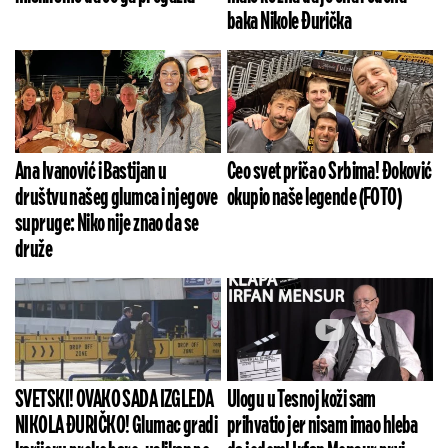
baka Nikole Đurička
Ana Ivanović i Bastijan u
Ceo svet priča o Srbima! Đoković
društvu našeg glumca i njegove
okupio naše legende (FOTO)
supruge: Niko nije znao da se
druže
SVETSKI! OVAKO SADA IZGLEDA
Ulogu u Tesnoj koži sam
NIKOLA ĐURIČKO! Glumac gradi
prihvatio jer nisam imao hleba