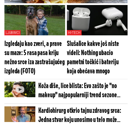
suve
LJUBIMCI
HI-TECH
Izgledaju kao zveri, a prave
Slušalice kakve još niste
su maze: 5 rasa pasa kriju
videli: Nothing ubacio
nežno srce iza zastrašujućeg
pametni točkić i bateriju
izgleda (FOTO)
koja obećava mnogo
Koža diše, lice blista: Evo zašto je "no
makeup" najpopularniji trend sezone
(VIDEO)
Kardiohirurg otkrio tajnu zdravog srca:
Jedna stvar koju unosimo u telo može
promeniti sve (VIDEO)