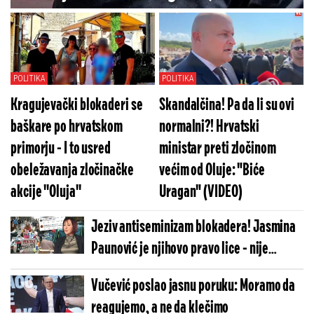
Prištine?
POLITIKA
POLITIKA
Kragujevački blokaderi se
Skandalčina! Pa da li su ovi
baškare po hrvatskom
normalni?! Hrvatski
primorju - I to usred
ministar preti zločinom
obeležavanja zločinačke
većim od Oluje: "Biće
akcije ''Oluja''
Uragan" (VIDEO)
Jeziv antiseminizam blokadera! Jasmina
Paunović je njihovo pravo lice - nije
greškom druga na listi! (FOTO)
Vučević poslao jasnu poruku: Moramo da
reagujemo, a ne da klečimo