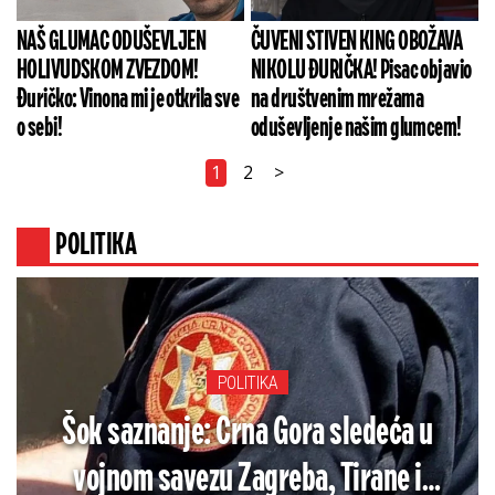
NAŠ GLUMAC ODUŠEVLJEN
ČUVENI STIVEN KING OBOŽAVA
HOLIVUDSKOM ZVEZDOM!
NIKOLU ĐURIČKA! Pisac objavio
Đuričko: Vinona mi je otkrila sve
na društvenim mrežama
o sebi!
oduševljenje našim glumcem!
1
2
>
POLITIKA
POLITIKA
Šok saznanje: Crna Gora sledeća u
vojnom savezu Zagreba, Tirane i