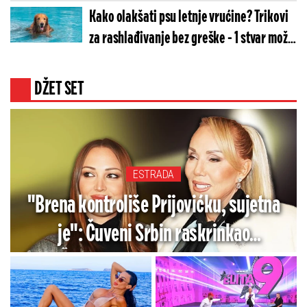
lakši
Kako olakšati psu letnje vrućine? Trikovi
za rashlađivanje bez greške - 1 stvar može
da im naškodi
DŽET SET
ESTRADA
"Brena kontroliše Prijovićku, sujetna
je": Čuveni Srbin raskrinkao
Živojinoviće - Prodala me je