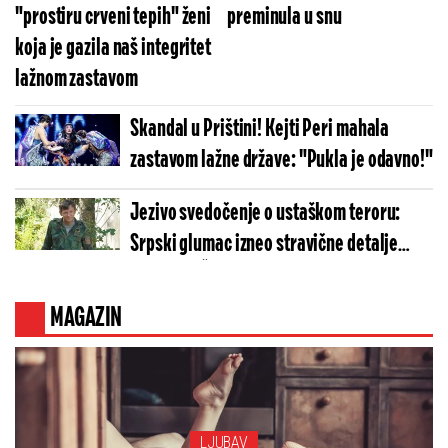
"prostiru crveni tepih" ženi
preminula u snu
koja je gazila naš integritet
lažnom zastavom
Skandal u Prištini! Kejti Peri mahala
zastavom lažne države: "Pukla je odavno!"
Jezivo svedočenje o ustaškom teroru:
Srpski glumac izneo stravične detalje
golgote – Četiri godine pakla i kolona
smrti!
MAGAZIN
LJUBAV