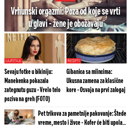
Vrhunski orgazmi: Poza od koje se vrti
u glavi - žene je obožavaju
LAJFSTAJL
RECEPTI
Sevaju fotke u bikiniju:
Gibanica sa mlincima:
Manekenka pokazala
Ukusna zamena za klasične
zategnutu guzu - Vrelo telo
kore - Osvaja na prvi zalogaj
poziva na greh (FOTO)
Pet trikova za pametnije pakovanje: Štede
vreme, mesto i živce - Kofer će biti upola