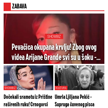
ZABAVA
SHOWBIZ
Pevačica okupana krvlju! Zbog ovog
videa Arijane Grande svi su u šoku -
Pogledajte koliko je jezivo (VIDEO)
SHOWBIZ
KULTURA
Dočekali sramotu iz Prištine
Umrla Ljiljana Pekić -
raširenih ruku! Crnogorci
Supruga čuvenog pisca