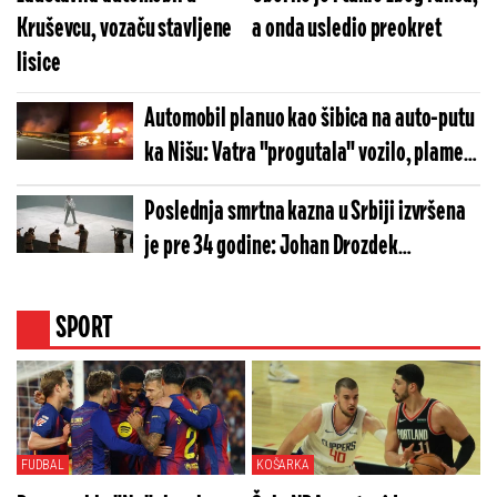
Kruševcu, vozaču stavljene
a onda usledio preokret
lisice
Automobil planuo kao šibica na auto-putu
ka Nišu: Vatra "progutala" vozilo, plamen
zahvatio i travu pored puta (VIDEO)
Poslednja smrtna kazna u Srbiji izvršena
je pre 34 godine: Johan Drozdek
pogubljen zbog ovog monstruoznog
zločina
SPORT
FUDBAL
KOŠARKA