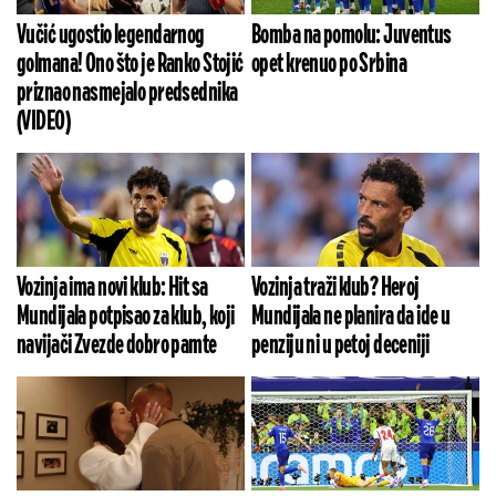
Vučić ugostio legendarnog
Bomba na pomolu: Juventus
golmana! Ono što je Ranko Stojić
opet krenuo po Srbina
priznao nasmejalo predsednika
(VIDEO)
Vozinja ima novi klub: Hit sa
Vozinja traži klub? Heroj
Mundijala potpisao za klub, koji
Mundijala ne planira da ide u
navijači Zvezde dobro pamte
penziju ni u petoj deceniji