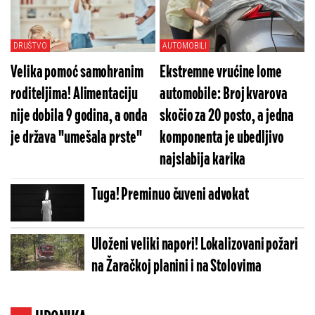
DRUŠTVO
AUTOMOBILI
Velika pomoć samohranim
Ekstremne vrućine lome
roditeljima! Alimentaciju
automobile: Broj kvarova
nije dobila 9 godina, a onda
skočio za 20 posto, a jedna
je država "umešala prste"
komponenta je ubedljivo
najslabija karika
Tuga! Preminuo čuveni advokat
Uloženi veliki napori! Lokalizovani požari
na Žaračkoj planini i na Stolovima