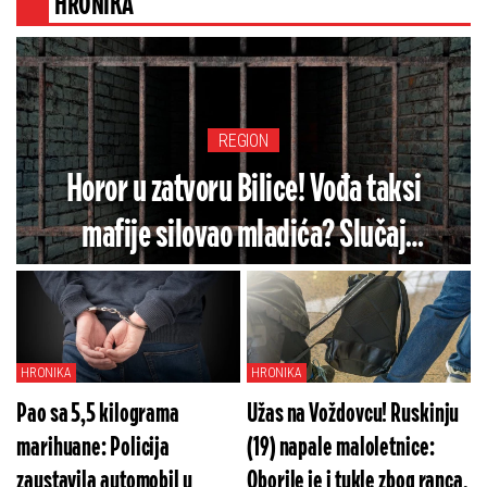
HRONIKA
REGION
Horor u zatvoru Bilice! Vođa taksi
mafije silovao mladića? Slučaj
potresao javnost
HRONIKA
HRONIKA
Pao sa 5,5 kilograma
Užas na Voždovcu! Ruskinju
marihuane: Policija
(19) napale maloletnice:
zaustavila automobil u
Oborile je i tukle zbog ranca,