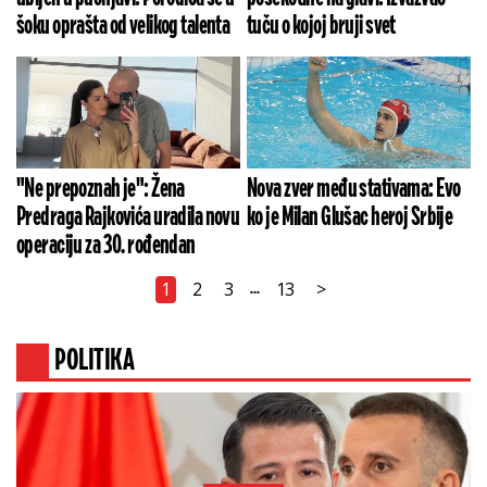
šoku oprašta od velikog talenta
tuču o kojoj bruji svet
"Ne prepoznah je": Žena
Nova zver među stativama: Evo
Predraga Rajkovića uradila novu
ko je Milan Glušac heroj Srbije
operaciju za 30. rođendan
1
2
3
13
>
...
POLITIKA