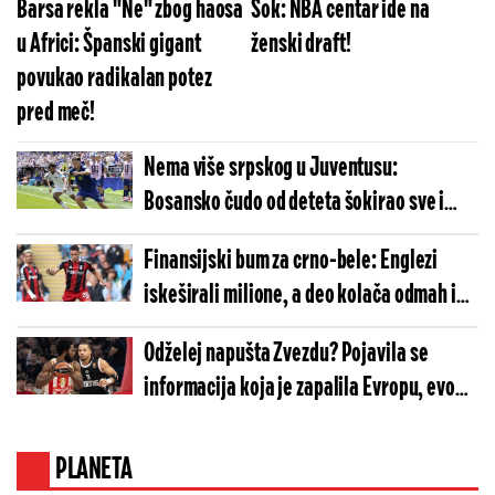
Barsa rekla "Ne" zbog haosa
Šok: NBA centar ide na
u Africi: Španski gigant
ženski draft!
povukao radikalan potez
pred meč!
Nema više srpskog u Juventusu:
Bosansko čudo od deteta šokirao sve i
pričao na albanskom!
Finansijski bum za crno-bele: Englezi
iskeširali milione, a deo kolača odmah ide
Partizanu!
Odželej napušta Zvezdu? Pojavila se
informacija koja je zapalila Evropu, evo
šta se dešava!
PLANETA