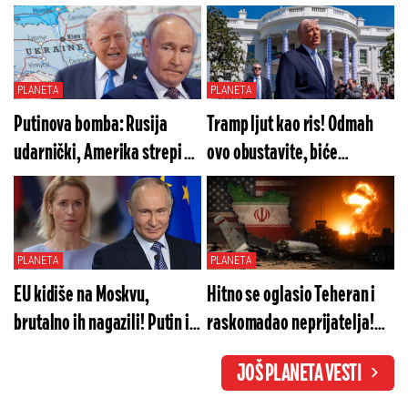
PLANETA
PLANETA
Putinova bomba: Rusija
Tramp ljut kao ris! Odmah
udarnički, Amerika strepi od
ovo obustavite, biće
sledećeg poteza
posledica
PLANETA
PLANETA
EU kidiše na Moskvu,
Hitno se oglasio Teheran i
brutalno ih nagazili! Putin im
raskomadao neprijatelja!
ovo neće oprostiti
Sve je dokumentovano
JOŠ PLANETA VESTI