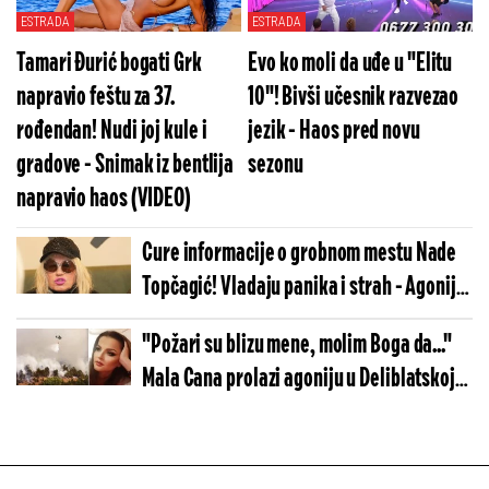
ESTRADA
ESTRADA
Tamari Đurić bogati Grk
Evo ko moli da uđe u "Elitu
napravio feštu za 37.
10"! Bivši učesnik razvezao
rođendan! Nudi joj kule i
jezik - Haos pred novu
gradove - Snimak iz bentlija
sezonu
napravio haos (VIDEO)
Cure informacije o grobnom mestu Nade
Topčagić! Vladaju panika i strah - Agonija
sve veća
"Požari su blizu mene, molim Boga da..."
Mala Cana prolazi agoniju u Deliblatskoj
peščari