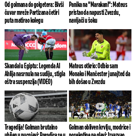
Od golmana do golgetera: Bivši
Panika na "Marakani": Mateus
čuvar mreže Partizana četiri
pristao da napusti Zvezdu,
puta matirao kolegu
navijači u šoku
Skandal u Egiptu: Legenda Al
Mateus otkrio: Odbio sam
Ahlija nasrnula na sudiju, stigla
Monako i Mančester junajted da
oštra suspenzija (VIDEO)
bih došao u Zvezdu
Tragedija! Golman brutalno
Golman obliven krvlju, modrice i
ubijen u pucnjavi: Porodica se u
posekotine na glavi: Izvazvao