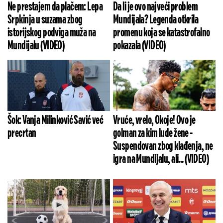
Ne prestajem da plačem: Lepa
Da li je ovo najveći problem
Srpkinja u suzama zbog
Mundijala? Legenda otkrila
istorijskog podviga muža na
promenu koja se katastrofalno
Mundijalu (VIDEO)
pokazala (VIDEO)
Šok: Vanja Milinković Savić već
Vruće, vrelo, Okoje! Ovo je
precrtan
golman za kim lude žene -
Suspendovan zbog klađenja, ne
igra na Mundijalu, ali... (VIDEO)