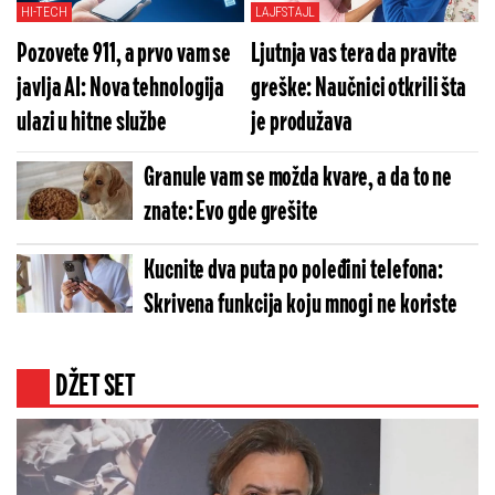
HI-TECH
LAJFSTAJL
Pozovete 911, a prvo vam se
Ljutnja vas tera da pravite
javlja AI: Nova tehnologija
greške: Naučnici otkrili šta
ulazi u hitne službe
je produžava
Granule vam se možda kvare, a da to ne
znate: Evo gde grešite
Kucnite dva puta po poleđini telefona:
Skrivena funkcija koju mnogi ne koriste
DŽET SET