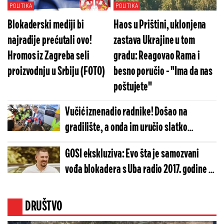
POLITIKA
POLITIKA
Blokaderski mediji bi
Haos u Prištini, uklonjena
najradije prećutali ovo!
zastava Ukrajine u tom
Hromos iz Zagreba seli
gradu: Reagovao Rama i
proizvodnju u Srbiju (FOTO)
besno poručio - "Ima da nas
poštujete"
Vučić iznenadio radnike! Došao na
gradilište, a onda im uručio slatko
osveženje (VIDEO)
GOSI ekskluziva: Evo šta je samozvani
vođa blokadera s Uba radio 2017. godine -
Raskrinkan "Petkopaćenik", osuđeni
narkoman
DRUŠTVO