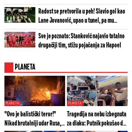
preokreta protiv Bazela
Radost se pretvorila u peh! Slavio gol kao
Lane Jovanović, upao u tunel, pa mu
pogodak poništen
Sve je poznato: Stanković najavio totalno
drugačiji tim, stižu pojačanja za Hapoel
PLANETA
PLANETA
PLANETA
"Ovo je balistički teror!"
Tragedija na nebu izbegnuta
Nikad brutalniji udar Rusa,
za dlaku: Putnik pokušao da