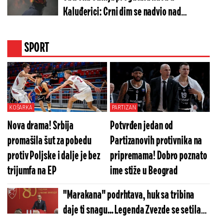
Kaluđerici: Crni dim se nadvio nad
Beogradom
SPORT
KOŠARKA
PARTIZAN
Nova drama! Srbija
Potvrđen jedan od
promašila šut za pobedu
Partizanovih protivnika na
protiv Poljske i dalje je bez
pripremama! Dobro poznato
trijumfa na EP
ime stiže u Beograd
"Marakana" podrhtava, huk sa tribina
daje ti snagu... Legenda Zvezde se setila