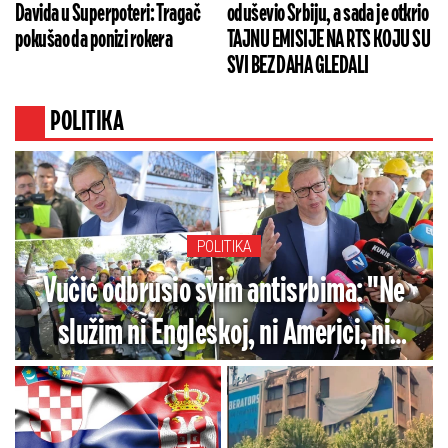
Davida u Superpoteri: Tragač
oduševio Srbiju, a sada je otkrio
pokušao da ponizi rokera
TAJNU EMISIJE NA RTS KOJU SU
SVI BEZ DAHA GLEDALI
POLITIKA
POLITIKA
Vučić odbrusio svim antisrbima: "Ne
služim ni Engleskoj, ni Americi, ni
Rusiji, samo Srbiji" - Direktno se
obratio i blokaderima