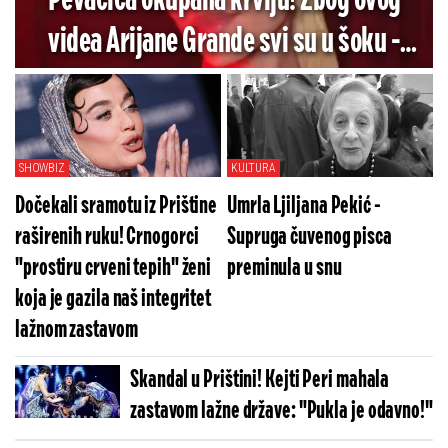
Pevačica okupana krvlju! Zbog ovog
videa Arijane Grande svi su u šoku -
Pogledajte koliko je jezivo (VIDEO)
SHOWBIZ
KULTURA
Dočekali sramotu iz Prištine
Umrla Ljiljana Pekić -
raširenih ruku! Crnogorci
Supruga čuvenog pisca
"prostiru crveni tepih" ženi
preminula u snu
koja je gazila naš integritet
lažnom zastavom
Skandal u Prištini! Kejti Peri mahala
zastavom lažne države: "Pukla je odavno!"