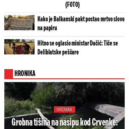
(FOTO)
Kako je Balkanski pakt postao mrtvo slovo
na papiru
Hitno se oglasio ministar Dačić: Tiče se
Deliblatske peščare
HRONIKA
HRONIKA
Grobna tišina na nasipu kod Crvenke: