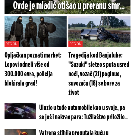
Ovde je mladić otišao u preranu smrt
pred očima prijatelja (FOTO/VIDEO)
REGION
REGION
Opljačkan poznati market:
Tragedija kod Banjaluke:
Lopovi odneli više od
"Suzuki" sleteo s puta usred
300.000 evra, policija
noći, vozač (21) poginuo,
blokirala grad!
suvozaču (18) se bore za
život
Ulazio u tuđe automobile kao u svoje, pa
se još i nakrao para: Tužilaštvo priložilo
hitan zahtev za serijskog lopova iz Surčina
Vatrena stihija progutala kuću u