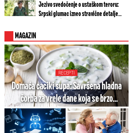
Jezivo svedočenje o ustaškom teroru:
Srpski glumac izneo stravične detalje
golgote – Četiri godine pakla i kolona
smrti!
MAGAZIN
RECEPTI
Domaća caciki supa: Savršena hladna
čorba za vrele dane koja se brzo
sprema