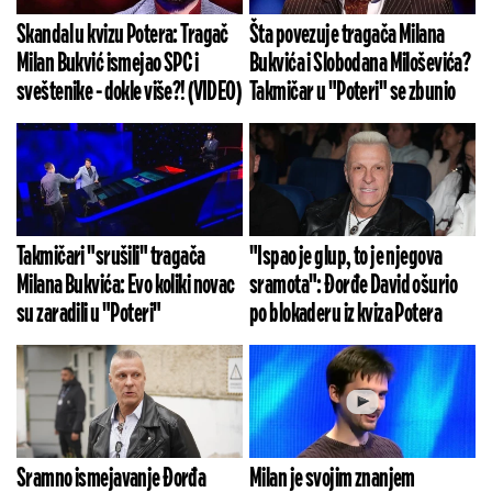
Skandal u kvizu Potera: Tragač
Šta povezuje tragača Milana
Milan Bukvić ismejao SPC i
Bukvića i Slobodana Miloševića?
sveštenike - dokle više?! (VIDEO)
Takmičar u "Poteri" se zbunio
Takmičari "srušili" tragača
"Ispao je glup, to je njegova
Milana Bukvića: Evo koliki novac
sramota": Đorđe David ošurio
su zaradili u "Poteri"
po blokaderu iz kviza Potera
Sramno ismejavanje Đorđa
Milan je svojim znanjem