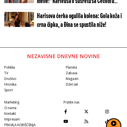
mene!" Karleuša o susretu sa Cecom u
Budvi - Neočekivani obrt u ratu
Harisova ćerka ogulila kolena: Gola koža i
crna čipka, a Đina se spustila niže!
NEZAVISNE DNEVNE NOVINE
Politika
Planeta
TV
Zabava
Društvo
Magazin
Hronika
Džet set
Sport
Marketing
Pratite nas
O nama
Kontakt
Impresum
PRAVILA KORIŠĆENJA