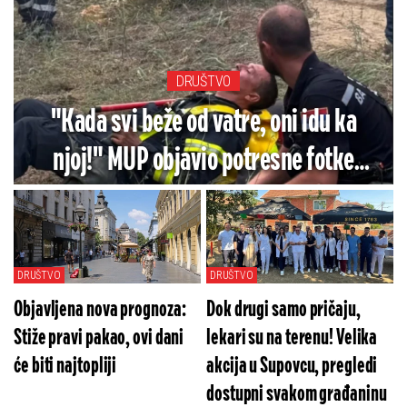
DRUŠTVO
"Kada svi beže od vatre, oni idu ka
njoj!" MUP objavio potresne fotke
heroja iz Deliblatske peščare: "Daju i
poslednji atom snage!" (FOTO)
DRUŠTVO
DRUŠTVO
Objavljena nova prognoza:
Dok drugi samo pričaju,
Stiže pravi pakao, ovi dani
lekari su na terenu! Velika
će biti najtopliji
akcija u Supovcu, pregledi
dostupni svakom građaninu