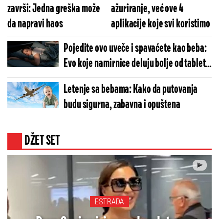
završi: Jedna greška može
ažuriranje, već ove 4
da napravi haos
aplikacije koje svi koristimo
Pojedite ovo uveče i spavaćete kao beba:
Evo koje namirnice deluju bolje od tableta
za smirenje
Letenje sa bebama: Kako da putovanja
budu sigurna, zabavna i opuštena
DŽET SET
ESTRADA