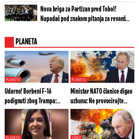
Nova briga za Partizan pred Tobol!
Napadač pod znakom pitanja za revanš
meč
PLANETA
PLANETA
PLANETA
Udarno! Borbeni F-16
Ministar NATO članice digao
podignuti zbog Trampa:
uzbunu: Ne provocirajte
Izdata hitna naredba
Rusiju! Ovo je kraj
PLANETA
VIDEO