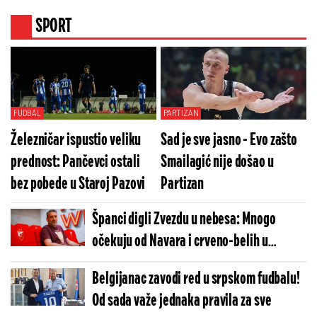
SPORT
FUDBAL
PARTIZAN
Železničar ispustio veliku
Sad je sve jasno - Evo zašto
prednost: Pančevci ostali
Smailagić nije došao u
bez pobede u Staroj Pazovi
Partizan
Španci digli Zvezdu u nebesa: Mnogo
očekuju od Navara i crveno-belih u
Evroligi
Belgijanac zavodi red u srpskom fudbalu!
Od sada važe jednaka pravila za sve