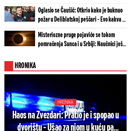
Oglasio se Čaušić: Otkrio kako je buknuo
požar u Deliblatskoj peščari - Evo kakva je
trenutna situacija
Misteriozne pruge pojaviće se tokom
pomračenja Sunca i u Srbiji: Naučnici još
nemaju odgovor šta ih stvara
HRONIKA
HRONIKA
Haos na Zvezdari: Pratio je i spopao u
dvorištu - Ušao za njom u kuću pa