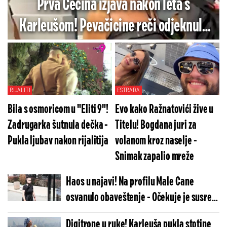
Prva Cecina izjava nakon leta s
Karleušom! Pevačicine reči odjeknule
aerodromom (VIDEO)
RIJALITI
ESTRADA
Bila s osmoricom u "Eliti 9"!
Evo kako Ražnatovići žive u
Zadrugarka šutnula dečka -
Titelu! Bogdana juri za
Pukla ljubav nakon rijalitija
volanom kroz naselje -
Snimak zapalio mreže
Haos u najavi! Na profilu Male Cane
osvanulo obaveštenje - Očekuje je susret
s porodicom Andrije Bajića
Digitrone u ruke! Karleuša pukla stotine