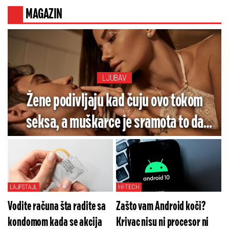
smrti!
MAGAZIN
LJUBAV
Žene podivljaju kad čuju ovo tokom
seksa, a muškarce je sramota to da
rade
LAJFSTAJL
HI-TECH
Vodite računa šta radite sa
Zašto vam Android koči?
kondomom kada se akcija
Krivac nisu ni procesor ni