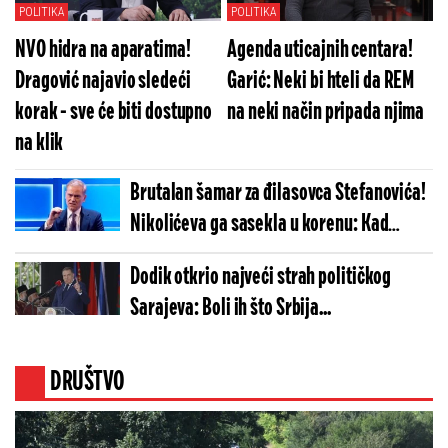
POLITIKA
POLITIKA
NVO hidra na aparatima!
Agenda uticajnih centara!
Dragović najavio sledeći
Garić: Neki bi hteli da REM
korak - sve će biti dostupno
na neki način pripada njima
na klik
Brutalan šamar za đilasovca Stefanovića!
Nikolićeva ga sasekla u korenu: Kad
ponestane argumenata, prizovu se Neron,
Dodik otkrio najveći strah političkog
apokalipsa i propast Srbije
Sarajeva: Boli ih što Srbija...
DRUŠTVO