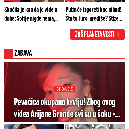
Skočila je kao da je videla
Putin će izgoreti kao nikad!
duha: Sofije nigde nema,
Šta to Turci uradiše? Stiže
oglasio se otac sa jezivim
mega-paket stravičnog
JOŠ PLANETA VESTI
detaljima
naoružanja
ZABAVA
SHOWBIZ
Pevačica okupana krvlju! Zbog ovog
videa Arijane Grande svi su u šoku -
Pogledajte koliko je jezivo (VIDEO)