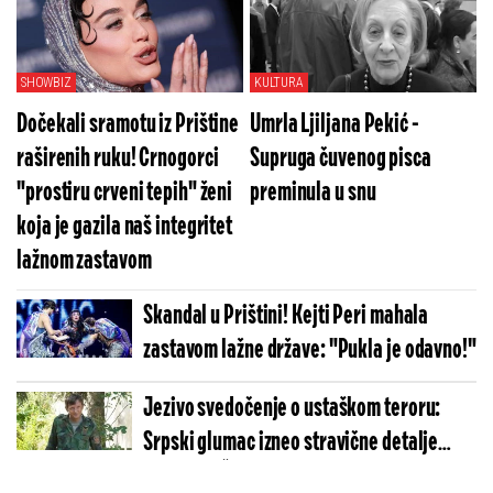
SHOWBIZ
KULTURA
Dočekali sramotu iz Prištine
Umrla Ljiljana Pekić -
raširenih ruku! Crnogorci
Supruga čuvenog pisca
"prostiru crveni tepih" ženi
preminula u snu
koja je gazila naš integritet
lažnom zastavom
Skandal u Prištini! Kejti Peri mahala
zastavom lažne države: "Pukla je odavno!"
Jezivo svedočenje o ustaškom teroru:
Srpski glumac izneo stravične detalje
golgote – Četiri godine pakla i kolona