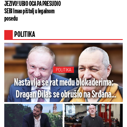
JEZIVO! UBIO OCA PA PRESUDIO
SEBI Imao pištolj u legalnom
posedu
POLITIKA
POLITIKA
Nastavlja se rat među blokaderima:
Dragan Đilas se obrušio na Srđana
Milivojevića (VIDEO)