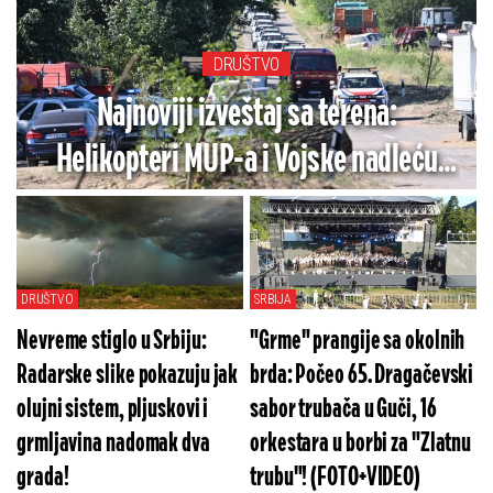
DRUŠTVO
Najnoviji izveštaj sa terena:
Helikopteri MUP-a i Vojske nadleću
vatrenu stihiju, gori na 6 lokacija u
Srbiji!
DRUŠTVO
SRBIJA
Nevreme stiglo u Srbiju:
"Grme" prangije sa okolnih
Radarske slike pokazuju jak
brda: Počeo 65. Dragačevski
olujni sistem, pljuskovi i
sabor trubača u Guči, 16
grmljavina nadomak dva
orkestara u borbi za "Zlatnu
grada!
trubu"! (FOTO+VIDEO)