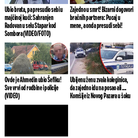
Ubio brata, pa presudio sebi u
Zajedno u smrt! Bizarni dogovori
majčinoj kući: Sahranjen
bračnih partnera: Pucaj u
Radovan u selu Stapar kod
mene, a onda presudi sebi!
Sombora (VIDEO/FOTO)
Ovde je Ahmedin ubio Šefiku!
Ubijenu ženu zvala koleginica,
Sve vrvi od rodbine i policije
da zajedno idu na posao ali ....
(VIDEO)
Komšije iz Novog Pazara u šoku