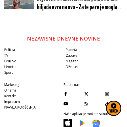
hiljada evra na ovo - Za te pare je mogla
da kupi stančugu
NEZAVISNE DNEVNE NOVINE
Politika
Planeta
TV
Zabava
Društvo
Magazin
Hronika
Džet set
Sport
Marketing
Pratite nas
O nama
Kontakt
Impresum
PRAVILA KORIŠĆENJA
VIDEO
Naše aplikacije možete skinuti na: