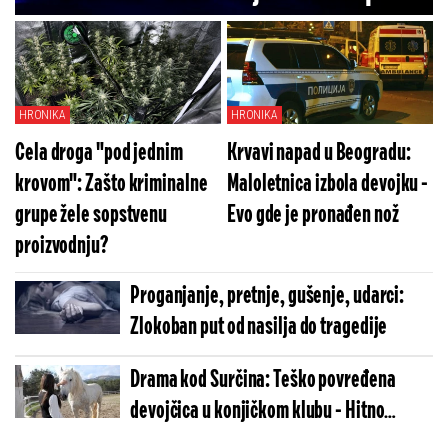
naleteo na muža
HRONIKA
HRONIKA
Cela droga "pod jednim
Krvavi napad u Beogradu:
krovom": Zašto kriminalne
Maloletnica izbola devojku -
grupe žele sopstvenu
Evo gde je pronađen nož
proizvodnju?
Proganjanje, pretnje, gušenje, udarci:
Zlokoban put od nasilja do tragedije
Drama kod Surčina: Teško povređena
devojčica u konjičkom klubu - Hitno
prevezana u bolnicu