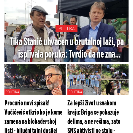
POLITIKA
Tika Stanić uhvaćen u brutalnoj laži, pa
isplivala poruka: Tvrdio da ne zna
Glišića, a od njega tražio posao za
ljubavnicu (FOTO/VIDEO)
POLITIKA
POLITIKA
Procurio novi spisak!
Za lepši život u svakom
Vučićević otkrio ko je kome
kraju: Briga se pokazuje
zamena na blokaderskoj
delima, a ne rečima, zato
listi - ključni tajni dosijei
SNS aktivisti ne staju -