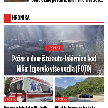
Deliblatske peščare: Imali smo više 300
požara u Srbiji, vadimo ljude iz vatre!
(FOTO/VIDEO)
HRONIKA
HRONIKA
Požar u dvorištu auto-lakirnice kod
Niša: Izgorelo više vozila (FOTO)
HRONIKA
HRONIKA