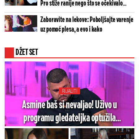
Pro stiže ranije nego što se očekivalo
(FOTO)
Zaboravite na lekove: Poboljšajte varenje
uz pomoć plesa, a evo i kako
DŽET SET
RIJALITI
Asmine baš si nevaljao! Uživo u
programu gledateljka optužila
bauštelca da joj je slao gole slike