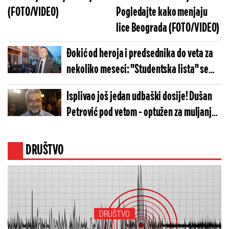
(FOTO/VIDEO)
Pogledajte kako menjaju
lice Beograda (FOTO/VIDEO)
Đokić od heroja i predsednika do veta za
nekoliko meseci: "Studentska lista" se
raspala pre nego što je i sastavljena
Isplivao još jedan udbaški dosije! Dušan
(VIDEO)
Petrović pod vetom - optužen za muljanje i
mešetarenje! (FOTO)
DRUŠTVO
DRUŠTVO