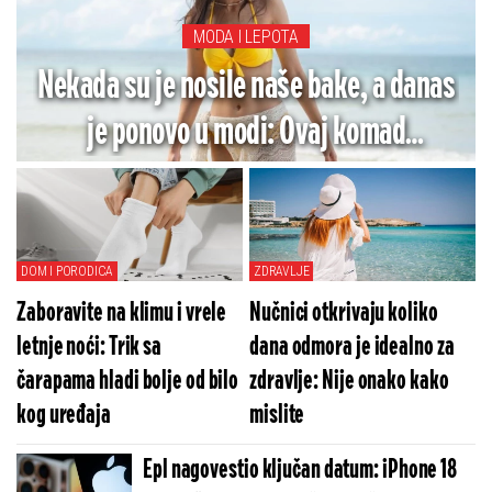
MODA I LEPOTA
Nekada su je nosile naše bake, a danas
je ponovo u modi: Ovaj komad
garderobe je hit leta
DOM I PORODICA
ZDRAVLJE
Zaboravite na klimu i vrele
Nučnici otkrivaju koliko
letnje noći: Trik sa
dana odmora je idealno za
čarapama hladi bolje od bilo
zdravlje: Nije onako kako
kog uređaja
mislite
Epl nagovestio ključan datum: iPhone 18