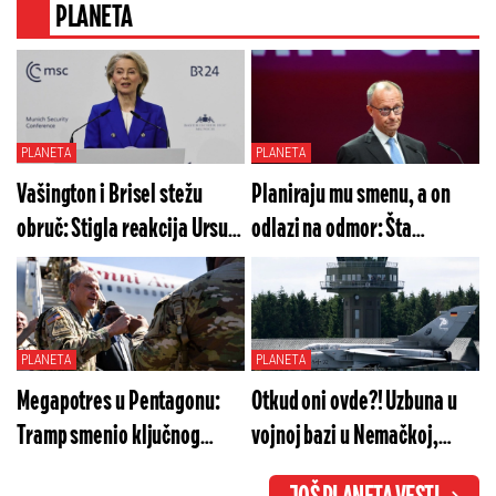
PLANETA
PLANETA
PLANETA
Vašington i Brisel stežu
Planiraju mu smenu, a on
obruč: Stigla reakcija Ursule
odlazi na odmor: Šta
fon der Lajen na novu odluku
smeraju Mercovi rivali?
SAD
PLANETA
PLANETA
Megapotres u Pentagonu:
Otkud oni ovde?! Uzbuna u
Tramp smenio ključnog
vojnoj bazi u Nemačkoj,
generala za Ukrajinu!
meta je bilo podzemno