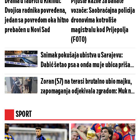
Drama u fabrici u Kikindi:
Pljušte kazne za bahate
Dvojica radnika povređena,
vozače: Saobraćajna policija
jedan sa povredom oka hitno
dronovima kotroliše
prebačen u Novi Sad
magistralu kod Prijepolja
(FOTO)
Snimak pokušaja ubistva u Sarajevu:
Dabić šetao psa a onda mu je ubica prišao
sa leđa (VIDEO)
Zoran (57) na terasi brutalno ubio majku,
zapomaganja odjekivala zgradom: Muk na
saslušanju u tužilaštvu
SPORT