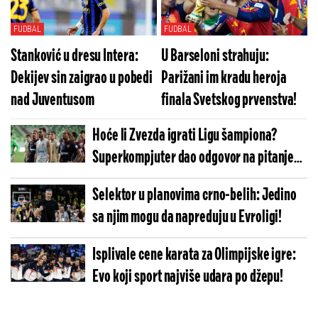
FUDBAL
FUDBAL
Stanković u dresu Intera:
U Barseloni strahuju:
Dekijev sin zaigrao u pobedi
Parižani im kradu heroja
nad Juventusom
finala Svetskog prvenstva!
Hoće li Zvezda igrati Ligu šampiona?
Superkompjuter dao odgovor na pitanje
koje sve zanima
Selektor u planovima crno-belih: Jedino
sa njim mogu da napreduju u Evroligi!
Isplivale cene karata za Olimpijske igre:
Evo koji sport najviše udara po džepu!