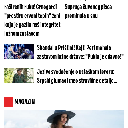
raširenih ruku! Crnogorci
Supruga čuvenog pisca
"prostiru crveni tepih" ženi
preminula u snu
koja je gazila naš integritet
lažnom zastavom
Skandal u Prištini! Kejti Peri mahala
zastavom lažne države: "Pukla je odavno!"
Jezivo svedočenje o ustaškom teroru:
Srpski glumac izneo stravične detalje
golgote – Četiri godine pakla i kolona
smrti!
MAGAZIN