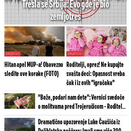
Tresla se Srbija: Evo gde je bio
zemljotres
DRUŠTVO
DRUŠTVO
Hitan apel MUP-a! Obavezno
Roditelji, oprez! Ne kupujte
sledite ove korake (FOTO)
svašta deci: Opasnost vreba
čak i iz ovih "igračaka"
"Bože, podari nam dete": Vernici svedoče
o molitvama pred Trojeručicom - Roditelji
se vraćali u ovaj manastir sa bebom u
Dramatično upozorenje Luke Čaušića iz
naručju