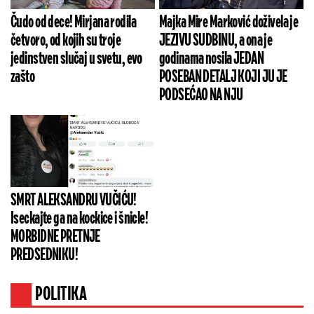
Čudo od dece! Mirjana rodila
Majka Mire Marković doživela je
četvoro, od kojih su troje
JEZIVU SUDBINU, a ona je
jedinstven slučaj u svetu, evo
godinama nosila JEDAN
zašto
POSEBAN DETALJ KOJI JU JE
PODSEĆAO NA NJU
SMRT ALEKSANDRU VUČIĆU!
Iseckajte ga na kockice i šnicle!
MORBIDNE PRETNJE
PREDSEDNIKU!
POLITIKA