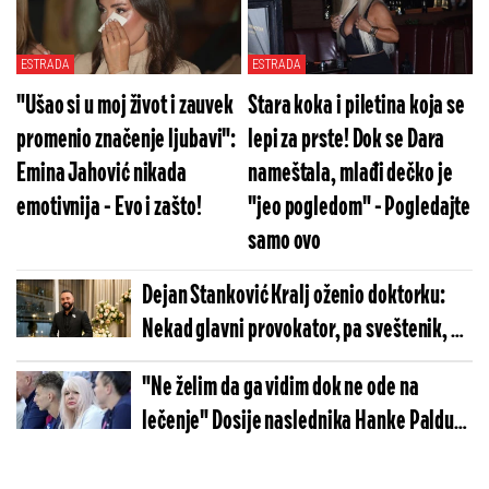
ESTRADA
ESTRADA
"Ušao si u moj život i zauvek
Stara koka i piletina koja se
promenio značenje ljubavi":
lepi za prste! Dok se Dara
Emina Jahović nikada
nameštala, mlađi dečko je
emotivnija - Evo i zašto!
"jeo pogledom" - Pogledajte
samo ovo
Dejan Stanković Kralj oženio doktorku:
Nekad glavni provokator, pa sveštenik, a
sad i predsednik stanke stao na ludi
"Ne želim da ga vidim dok ne ode na
kamen
lečenje" Dosije naslednika Hanke Paldum
ledi krv u žilama - Silovanja, pucnjave i