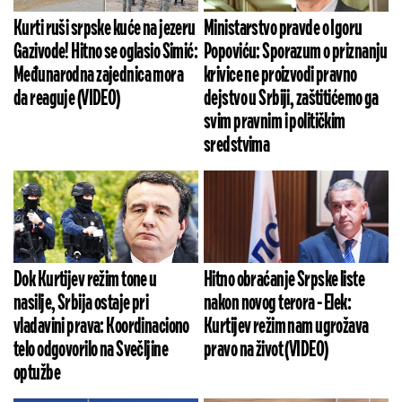
Kurti ruši srpske kuće na jezeru
Ministarstvo pravde o Igoru
Gazivode! Hitno se oglasio Simić:
Popoviću: Sporazum o priznanju
Međunarodna zajednica mora
krivice ne proizvodi pravno
da reaguje (VIDEO)
dejstvo u Srbiji, zaštitićemo ga
svim pravnim i političkim
sredstvima
Dok Kurtijev režim tone u
Hitno obraćanje Srpske liste
nasilje, Srbija ostaje pri
nakon novog terora - Elek:
vladavini prava: Koordinaciono
Kurtijev režim nam ugrožava
telo odgovorilo na Svečljine
pravo na život (VIDEO)
optužbe