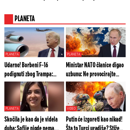
meč
PLANETA
PLANETA
PLANETA
Udarno! Borbeni F-16
Ministar NATO članice digao
podignuti zbog Trampa:
uzbunu: Ne provocirajte
Izdata hitna naredba
Rusiju! Ovo je kraj
PLANETA
VIDEO
Skočila je kao da je videla
Putin će izgoreti kao nikad!
duha: Sofije nigde nema,
Šta to Turci uradiše? Stiže