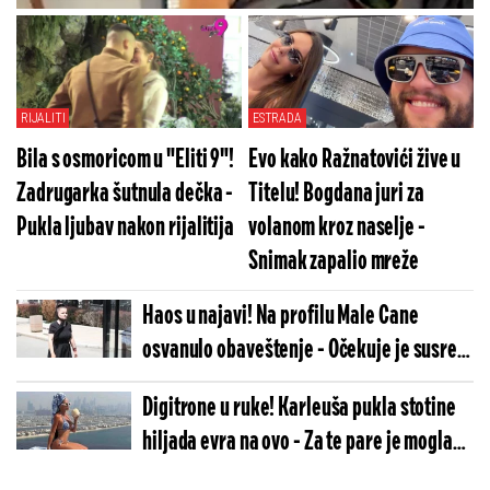
aerodromom (VIDEO)
RIJALITI
ESTRADA
Bila s osmoricom u "Eliti 9"!
Evo kako Ražnatovići žive u
Zadrugarka šutnula dečka -
Titelu! Bogdana juri za
Pukla ljubav nakon rijalitija
volanom kroz naselje -
Snimak zapalio mreže
Haos u najavi! Na profilu Male Cane
osvanulo obaveštenje - Očekuje je susret
s porodicom Andrije Bajića
Digitrone u ruke! Karleuša pukla stotine
hiljada evra na ovo - Za te pare je mogla
da kupi stančugu