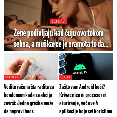
LJUBAV
Žene podivljaju kad čuju ovo tokom
seksa, a muškarce je sramota to da
rade
LAJFSTAJL
HI-TECH
Vodite računa šta radite sa
Zašto vam Android koči?
kondomom kada se akcija
Krivac nisu ni procesor ni
završi: Jedna greška može
ažuriranje, već ove 4
da napravi haos
aplikacije koje svi koristimo