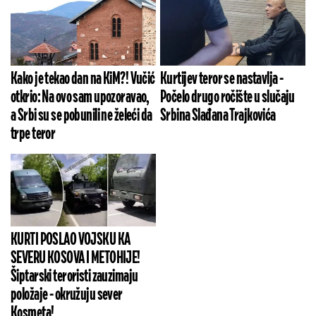
Kako je tekao dan na KiM?! Vučić
Kurtijev teror se nastavlja -
otkrio: Na ovo sam upozoravao,
Počelo drugo ročište u slučaju
a Srbi su se pobunili ne želeći da
Srbina Slađana Trajkovića
trpe teror
KURTI POSLAO VOJSKU KA
SEVERU KOSOVA I METOHIJE!
Šiptarski teroristi zauzimaju
položaje - okružuju sever
Kosmeta!