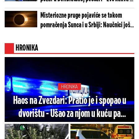
trenutna situacija
Misteriozne pruge pojaviće se tokom
pomračenja Sunca i u Srbiji: Naučnici još
nemaju odgovor šta ih stvara
HRONIKA
HRONIKA
Haos na Zvezdari: Pratio je i spopao u
dvorištu - Ušao za njom u kuću pa
naleteo na muža