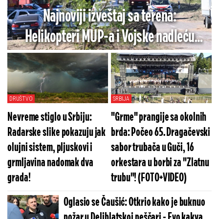
Najnoviji izveštaj sa terena:
Helikopteri MUP-a i Vojske nadleću
vatrenu stihiju, gori na 6 lokacija u
Srbiji!
DRUŠTVO
SRBIJA
Nevreme stiglo u Srbiju:
"Grme" prangije sa okolnih
Radarske slike pokazuju jak
brda: Počeo 65. Dragačevski
olujni sistem, pljuskovi i
sabor trubača u Guči, 16
grmljavina nadomak dva
orkestara u borbi za "Zlatnu
grada!
trubu"! (FOTO+VIDEO)
Oglasio se Čaušić: Otkrio kako je buknuo
požar u Deliblatskoj peščari - Evo kakva je