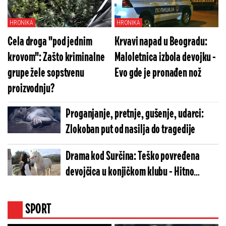
HRONIKA
HRONIKA
Cela droga "pod jednim
Krvavi napad u Beogradu:
krovom": Zašto kriminalne
Maloletnica izbola devojku -
grupe žele sopstvenu
Evo gde je pronađen nož
proizvodnju?
Proganjanje, pretnje, gušenje, udarci:
Zlokoban put od nasilja do tragedije
Drama kod Surčina: Teško povređena
devojčica u konjičkom klubu - Hitno
prevezana u bolnicu
SPORT