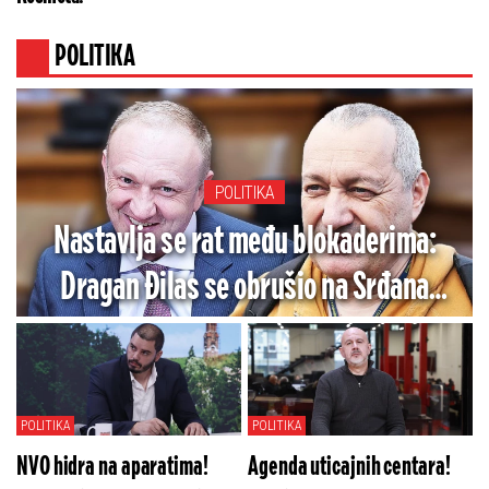
POLITIKA
POLITIKA
Nastavlja se rat među blokaderima:
Dragan Đilas se obrušio na Srđana
Milivojevića (VIDEO)
POLITIKA
POLITIKA
NVO hidra na aparatima!
Agenda uticajnih centara!