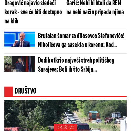
Dragović najavio sledeći
Garić: Neki bi hteli da REM
korak - sve će biti dostupno
na neki način pripada njima
na klik
Brutalan šamar za đilasovca Stefanovića!
Nikolićeva ga sasekla u korenu: Kad
ponestane argumenata, prizovu se Neron,
Dodik otkrio najveći strah političkog
apokalipsa i propast Srbije
Sarajeva: Boli ih što Srbija...
DRUŠTVO
DRUŠTVO