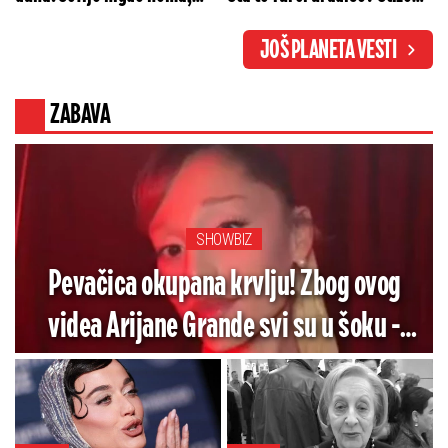
oglasio se otac sa jezivim
mega-paket stravičnog
JOŠ PLANETA VESTI
detaljima
naoružanja
ZABAVA
SHOWBIZ
Pevačica okupana krvlju! Zbog ovog
videa Arijane Grande svi su u šoku -
Pogledajte koliko je jezivo (VIDEO)