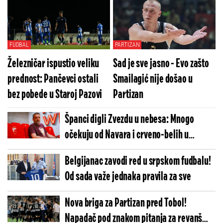
FUDBAL
PARTIZAN
Železničar ispustio veliku
Sad je sve jasno - Evo zašto
prednost: Pančevci ostali
Smailagić nije došao u
bez pobede u Staroj Pazovi
Partizan
Španci digli Zvezdu u nebesa: Mnogo
očekuju od Navara i crveno-belih u
Evroligi
Belgijanac zavodi red u srpskom fudbalu!
Od sada važe jednaka pravila za sve
Nova briga za Partizan pred Tobol!
Napadač pod znakom pitanja za revanš