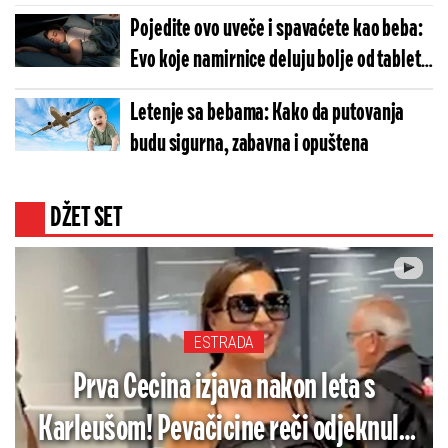
Pojedite ovo uveče i spavaćete kao beba:
Evo koje namirnice deluju bolje od tableta
za smirenje
Letenje sa bebama: Kako da putovanja
budu sigurna, zabavna i opuštena
DŽET SET
ESTRADA
Prva Cecina izjava nakon leta s
Karleušom! Pevačicine reči odjeknule