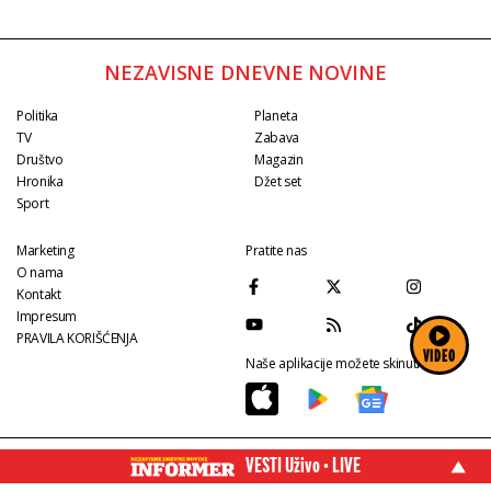
NEZAVISNE DNEVNE NOVINE
Politika
Planeta
TV
Zabava
Društvo
Magazin
Hronika
Džet set
Sport
Marketing
Pratite nas
O nama
Kontakt
Impresum
PRAVILA KORIŠĆENJA
VIDEO
Naše aplikacije možete skinuti na:
VESTI Uživo • LIVE