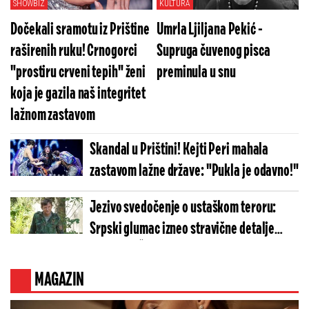
SHOWBIZ
KULTURA
Dočekali sramotu iz Prištine
Umrla Ljiljana Pekić -
raširenih ruku! Crnogorci
Supruga čuvenog pisca
"prostiru crveni tepih" ženi
preminula u snu
koja je gazila naš integritet
lažnom zastavom
Skandal u Prištini! Kejti Peri mahala
zastavom lažne države: "Pukla je odavno!"
Jezivo svedočenje o ustaškom teroru:
Srpski glumac izneo stravične detalje
golgote – Četiri godine pakla i kolona
smrti!
MAGAZIN