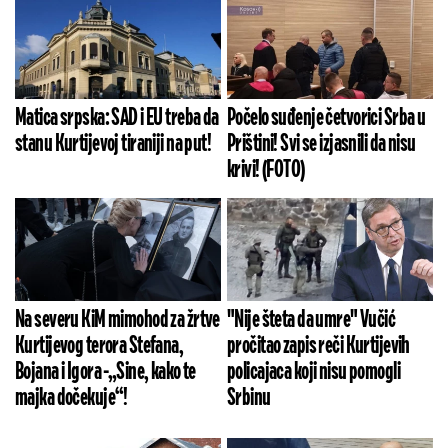
Matica srpska: SAD i EU treba da
Počelo suđenje četvorici Srba u
stanu Kurtijevoj tiraniji na put!
Prištini! Svi se izjasnili da nisu
krivi! (FOTO)
Na severu KiM mimohod za žrtve
"Nije šteta da umre" Vučić
Kurtijevog terora Stefana,
pročitao zapis reči Kurtijevih
Bojana i Igora -„Sine, kako te
policajaca koji nisu pomogli
majka dočekuje“!
Srbinu