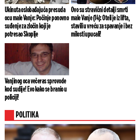
Ukinuta oslobađajuća presuda
Ovo su stravični detalji smrti
ocu male Vanje: Počinje ponovno
male Vanje (14): Oteli je iz lifta,
suđenje za zločin koji je
stavili u vreću za spavanje i bez
potresao Skoplje
milosti upucali!
Vanjinog oca večeras sprovode
kod sudije! Evo kako se branio u
policiji!
POLITIKA