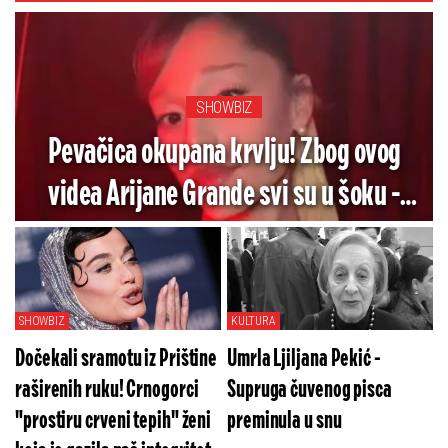
SHOWBIZ
Pevačica okupana krvlju! Zbog ovog
videa Arijane Grande svi su u šoku -
Pogledajte koliko je jezivo (VIDEO)
SHOWBIZ
KULTURA
Dočekali sramotu iz Prištine
Umrla Ljiljana Pekić -
raširenih ruku! Crnogorci
Supruga čuvenog pisca
"prostiru crveni tepih" ženi
preminula u snu