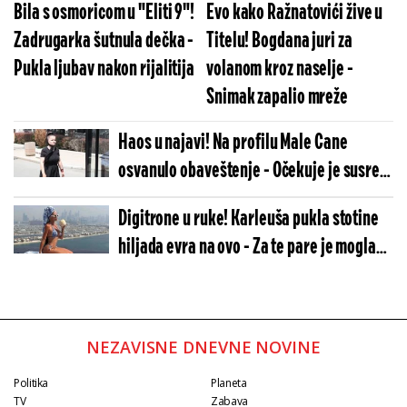
Bila s osmoricom u "Eliti 9"!
Evo kako Ražnatovići žive u
Zadrugarka šutnula dečka -
Titelu! Bogdana juri za
Pukla ljubav nakon rijalitija
volanom kroz naselje -
Snimak zapalio mreže
Haos u najavi! Na profilu Male Cane
osvanulo obaveštenje - Očekuje je susret
s porodicom Andrije Bajića
Digitrone u ruke! Karleuša pukla stotine
hiljada evra na ovo - Za te pare je mogla
da kupi stančugu
NEZAVISNE DNEVNE NOVINE
Politika
Planeta
TV
Zabava