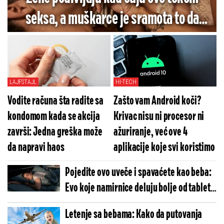
seksa, a muškarce je sramota to da
rade
LAJFSTAJL
HI-TECH
Vodite računa šta radite sa
Zašto vam Android koči?
kondomom kada se akcija
Krivac nisu ni procesor ni
završi: Jedna greška može
ažuriranje, već ove 4
da napravi haos
aplikacije koje svi koristimo
Pojedite ovo uveče i spavaćete kao beba:
Evo koje namirnice deluju bolje od tableta
za smirenje
Letenje sa bebama: Kako da putovanja