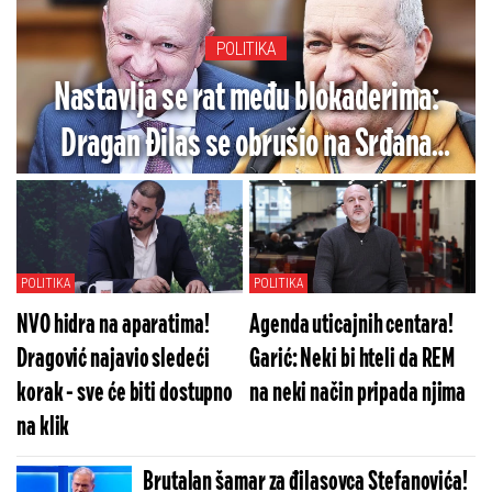
POLITIKA
Nastavlja se rat među blokaderima:
Dragan Đilas se obrušio na Srđana
Milivojevića (VIDEO)
POLITIKA
POLITIKA
NVO hidra na aparatima!
Agenda uticajnih centara!
Dragović najavio sledeći
Garić: Neki bi hteli da REM
korak - sve će biti dostupno
na neki način pripada njima
na klik
Brutalan šamar za đilasovca Stefanovića!