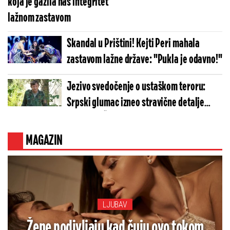
koja je gazila naš integritet
lažnom zastavom
Skandal u Prištini! Kejti Peri mahala
zastavom lažne države: "Pukla je odavno!"
Jezivo svedočenje o ustaškom teroru:
Srpski glumac izneo stravične detalje
golgote – Četiri godine pakla i kolona
smrti!
MAGAZIN
LJUBAV
Žene podivljaju kad čuju ovo tokom