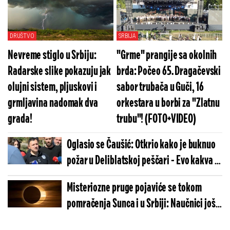
Srbiji!
DRUŠTVO
SRBIJA
Nevreme stiglo u Srbiju:
"Grme" prangije sa okolnih
Radarske slike pokazuju jak
brda: Počeo 65. Dragačevski
olujni sistem, pljuskovi i
sabor trubača u Guči, 16
grmljavina nadomak dva
orkestara u borbi za "Zlatnu
grada!
trubu"! (FOTO+VIDEO)
Oglasio se Čaušić: Otkrio kako je buknuo
požar u Deliblatskoj peščari - Evo kakva je
trenutna situacija
Misteriozne pruge pojaviće se tokom
pomračenja Sunca i u Srbiji: Naučnici još
nemaju odgovor šta ih stvara