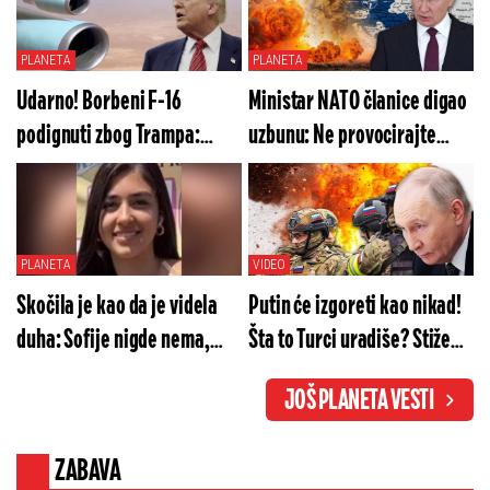
PLANETA
PLANETA
Udarno! Borbeni F-16
Ministar NATO članice digao
podignuti zbog Trampa:
uzbunu: Ne provocirajte
Izdata hitna naredba
Rusiju! Ovo je kraj
PLANETA
VIDEO
Skočila je kao da je videla
Putin će izgoreti kao nikad!
duha: Sofije nigde nema,
Šta to Turci uradiše? Stiže
oglasio se otac sa jezivim
mega-paket stravičnog
JOŠ PLANETA VESTI
detaljima
naoružanja
ZABAVA