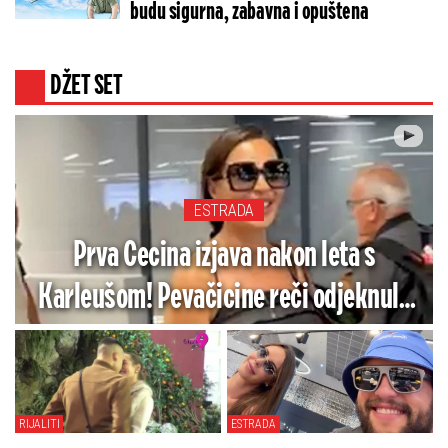
budu sigurna, zabavna i opuštena
DŽET SET
ESTRADA
Prva Cecina izjava nakon leta s
Karleušom! Pevačicine reči odjeknule
aerodromom (VIDEO)
RIJALITI
ESTRADA