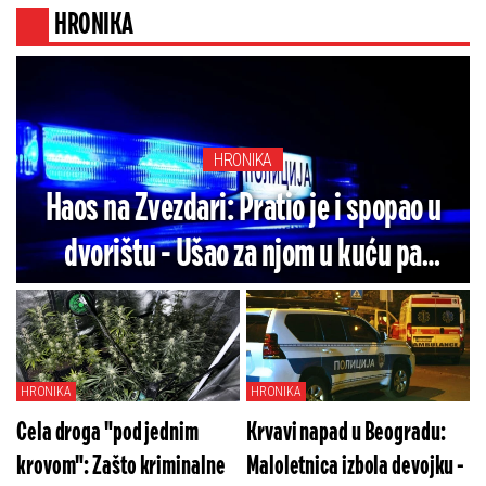
HRONIKA
HRONIKA
Haos na Zvezdari: Pratio je i spopao u
dvorištu - Ušao za njom u kuću pa
naleteo na muža
HRONIKA
HRONIKA
Cela droga "pod jednim
Krvavi napad u Beogradu:
krovom": Zašto kriminalne
Maloletnica izbola devojku -