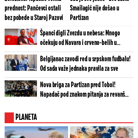
prednost: Pančevci ostali
Smailagić nije došao u
bez pobede u Staroj Pazovi
Partizan
Španci digli Zvezdu u nebesa: Mnogo
očekuju od Navara i crveno-belih u
Evroligi
Belgijanac zavodi red u srpskom fudbalu!
Od sada važe jednaka pravila za sve
Nova briga za Partizan pred Tobol!
Napadač pod znakom pitanja za revanš
meč
PLANETA