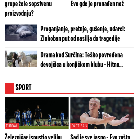
grupe žele sopstvenu
Evo gde je pronađen nož
proizvodnju?
Proganjanje, pretnje, gušenje, udarci:
Zlokoban put od nasilja do tragedije
Drama kod Surčina: Teško povređena
devojčica u konjičkom klubu - Hitno
prevezana u bolnicu
SPORT
FUDBAL
PARTIZAN
Železničar ispustio veliku
Sad je sve jasno - Evo zašto