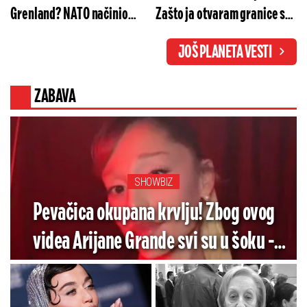
Grenland? NATO načinio
Zašto ja otvaram granice sa
brutalan potez
Evropljanima?
JOŠ PLANETA VESTI
ZABAVA
SHOWBIZ
Pevačica okupana krvlju! Zbog ovog
videa Arijane Grande svi su u šoku -
Pogledajte koliko je jezivo (VIDEO)