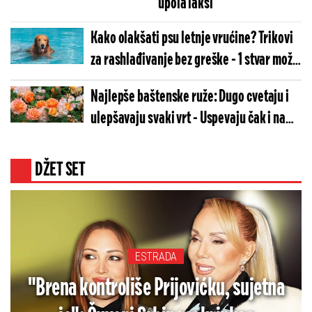
upola lakši
Kako olakšati psu letnje vrućine? Trikovi
za rashlađivanje bez greške - 1 stvar može
da im naškodi
Najlepše baštenske ruže: Dugo cvetaju i
ulepšavaju svaki vrt - Uspevaju čak i na
terasi
DŽET SET
ESTRADA
"Brena kontroliše Prijovićku, sujetna