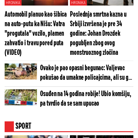
HRONIKA
HRONIKA
Automobil planuo kao šibica
Poslednja smrtna kazna u
na auto-putu ka Nišu: Vatra
Srbiji izvršena je pre 34
"progutala" vozilo, plamen
godine: Johan Drozdek
zahvatio i travu pored puta
pogubljen zbog ovog
(VIDEO)
monstruoznog zločina
Ovako je pao opasni begunac: Valjevac
pokušao da umakne policajcima, ali su ga
sustigli i bacili na zemlju (VIDEO)
Osuđen na 14 godina robije! Ubio komšiju,
pa tvrdio da se sam upucao
SPORT