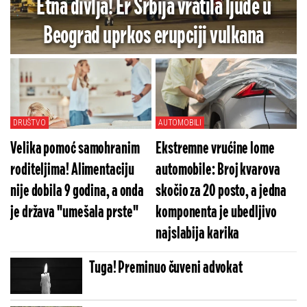
Etna divlja! Er Srbija vratila ljude u
Beograd uprkos erupciji vulkana
DRUŠTVO
AUTOMOBILI
Velika pomoć samohranim
Ekstremne vrućine lome
roditeljima! Alimentaciju
automobile: Broj kvarova
nije dobila 9 godina, a onda
skočio za 20 posto, a jedna
je država "umešala prste"
komponenta je ubedljivo
najslabija karika
Tuga! Preminuo čuveni advokat