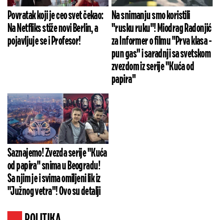
Povratak koji je ceo svet čekao:
Na snimanju smo koristili
Na Netfliks stiže novi Berlin, a
"rusku ruku"! Miodrag Radonjić
pojavljuje se i Profesor!
za Informer o filmu "Prva klasa -
pun gas" i saradnji sa svetskom
zvezdom iz serije "Kuća od
papira"
Saznajemo! Zvezda serije "Kuća
od papira" snima u Beogradu!
Sa njim je i svima omiljeni lik iz
"Južnog vetra"! Ovo su detalji
POLITIKA