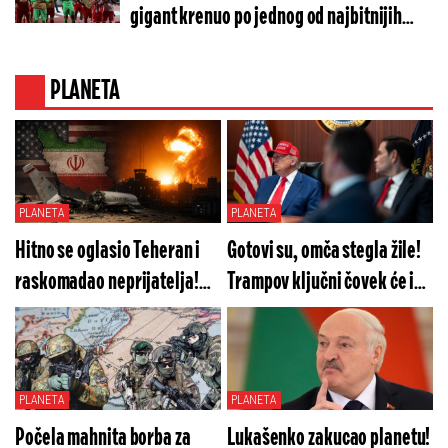
gigant krenuo po jednog od najbitnijih
igrača Zvezde
PLANETA
PLANETA
PLANETA
Hitno se oglasio Teheran i
Gotovi su, omča stegla žile!
raskomadao neprijatelja!
Trampov ključni čovek će im
Sve je dokumentovano
presuditi?
PLANETA
PLANETA
Počela mahnita borba za
Lukašenko zakucao planetu!