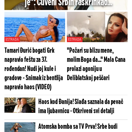
je": Čuveni Srbin raskrinkao
Živojinoviće - Prodala me je
ESTRADA
ESTRADA
Tamari Đurić bogati Grk
"Požari su blizu mene,
napravio feštu za 37.
molim Boga da..." Mala Cana
rođendan! Nudi joj kule i
prolazi agoniju u
gradove - Snimak iz bentlija
Deliblatskoj peščari
napravio haos (VIDEO)
Haos kod Đanija! Slađa saznala da pevač
ima ljubavnicu - Otkriveni svi detalji
Atomska bomba sa TV Prva! Srbe budi