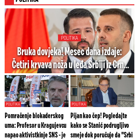
POLITIKA
Bruka dovjeka! Mesec dana izdaje:
Četiri krvava noža u leđa Srbiji iz Crne
Gore
POLITIKA
POLITIKA
Pomračenje blokaderskog
Pijan kao čep! Pogledajte
uma: Profesor u Kragujevcu
kako se Stanić podrugljivo
napao aktivistkinje SNS - je
smeje dok poručuje da "Srbi