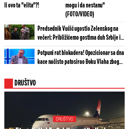
li ovo ta "elita"?!
mogu i da nestanu"
(FOTO/VIDEO)
Predsednik Vučić ugostio Zelenskog na
večeri: Približićemo gostima duh Srbije i
našu tradiciju (FOTO)
Potpuni rat blokadera! Opozicionar sa dna
kace načisto patosirao Đoku Vlaha zbog
lažnog istraživanja, tvrdi da radi za vlast
DRUŠTVO
DRUŠTVO