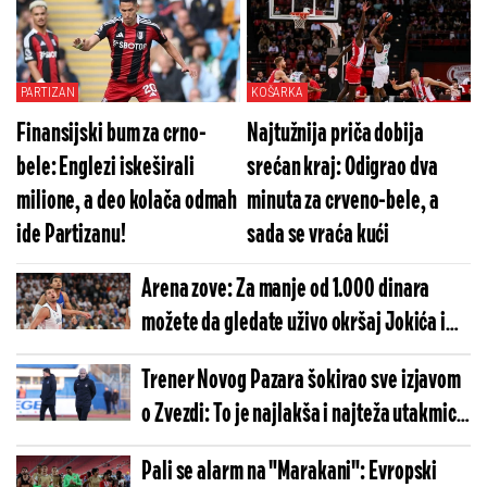
PARTIZAN
KOŠARKA
Finansijski bum za crno-
Najtužnija priča dobija
bele: Englezi iskeširali
srećan kraj: Odigrao dva
milione, a deo kolača odmah
minuta za crveno-bele, a
ide Partizanu!
sada se vraća kući
Arena zove: Za manje od 1.000 dinara
možete da gledate uživo okršaj Jokića i
Vembanjame
Trener Novog Pazara šokirao sve izjavom
o Zvezdi: To je najlakša i najteža utakmica
za nas
Pali se alarm na "Marakani": Evropski