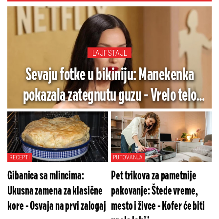
LAJFSTAJL
Sevaju fotke u bikiniju: Manekenka
pokazala zategnutu guzu - Vrelo telo
poziva na greh (FOTO)
RECEPTI
PUTOVANJA
Gibanica sa mlincima:
Pet trikova za pametnije
Ukusna zamena za klasične
pakovanje: Štede vreme,
kore - Osvaja na prvi zalogaj
mesto i živce - Kofer će biti