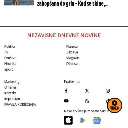
zakopčana do grla - Kad se skine,
oblinama tera u crveno
NEZAVISNE DNEVNE NOVINE
Politika
Planeta
TV
Zabava
Društvo
Magazin
Hronika
Džet set
Sport
Marketing
Pratite nas
O nama
Kontakt
Impresum
PRAVILA KORIŠĆENJA
VIDEO
Naše aplikacije možete skinuti na: