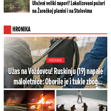
Uloženi veliki napori! Lokalizovani požari
na Žaračkoj planini i na Stolovima
HRONIKA
HRONIKA
Užas na Voždovcu! Ruskinju (19) napale
maloletnice: Oborile je i tukle zbog
ranca, a onda usledio preokret