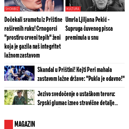
SHOWBIZ
KULTURA
Dočekali sramotu iz Prištine
Umrla Ljiljana Pekić -
raširenih ruku! Crnogorci
Supruga čuvenog pisca
"prostiru crveni tepih" ženi
preminula u snu
koja je gazila naš integritet
lažnom zastavom
Skandal u Prištini! Kejti Peri mahala
zastavom lažne države: "Pukla je odavno!"
Jezivo svedočenje o ustaškom teroru:
Srpski glumac izneo stravične detalje
golgote – Četiri godine pakla i kolona
smrti!
MAGAZIN