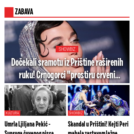
ZABAVA
SHOWBIZ
Dočekali sramotu iz Prištine raširenih
ruku! Crnogorci "prostiru crveni
tepih" ženi koja je gazila naš integritet
lažnom zastavom
KULTURA
SHOWBIZ
Umrla Ljiljana Pekić -
Skandal u Prištini! Kejti Peri
Supruga čuvenog pisca
mahala zastavom lažne