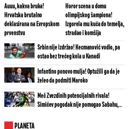
Auuu, kakva bruka!
Horor scena u domu
Hrvatska brutalno
olimpijskog šampiona!
deklasirana na Evropskom
Izgorela mu kuća do temelja,
prvenstvu
stradao i komšija
Srbin nije izdržao! Kecmanović vodio, pa
ostao bez trećeg kola u Kanadi
Infantino ponovo mulja! Optužili ga da je
želeo da podmiti Maroko
Meč Zvezdinih potencijalnih rivala!
Simićev pogodak nije pomogao Sabahu,
Orhus bliži plej-ofu
PLANETA