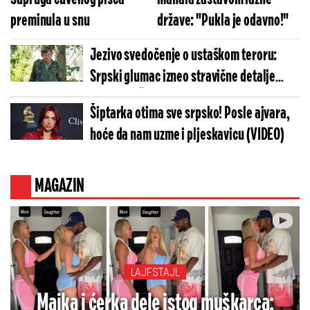
preminula u snu
države: "Pukla je odavno!"
Jezivo svedočenje o ustaškom teroru:
Srpski glumac izneo stravične detalje
golgote – Četiri godine pakla i kolona
Šiptarka otima sve srpsko! Posle ajvara,
smrti!
hoće da nam uzme i pljeskavicu (VIDEO)
MAGAZIN
LAJFSTAJL
Majka i ćerka dele istog muškarca: