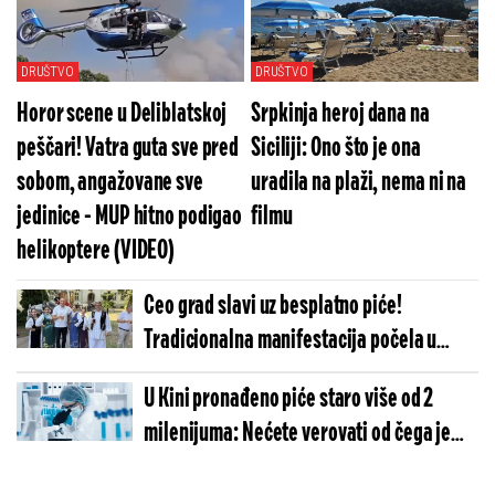
DRUŠTVO
DRUŠTVO
Horor scene u Deliblatskoj
Srpkinja heroj dana na
peščari! Vatra guta sve pred
Siciliji: Ono što je ona
sobom, angažovane sve
uradila na plaži, nema ni na
jedinice - MUP hitno podigao
filmu
helikoptere (VIDEO)
Ceo grad slavi uz besplatno piće!
Tradicionalna manifestacija počela u
Zrenjaninu
U Kini pronađeno piće staro više od 2
milenijuma: Nećete verovati od čega je
napravljeno