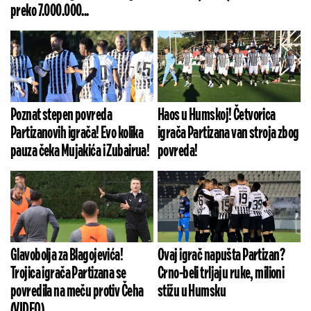
preko 7.000.000...
Poznat stepen povreda
Haos u Humskoj! Četvorica
Partizanovih igrača! Evo kolika
igrača Partizana van stroja zbog
pauza čeka Mujakića i Zubairua!
povreda!
Glavobolja za Blagojevića!
Ovaj igrač napušta Partizan?
Trojica igrača Partizana se
Crno-beli trljaju ruke, milioni
povredila na meču protiv Čeha
stižu u Humsku
(VIDEO)