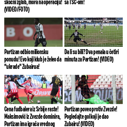
skočni zglob, mora na operaciju!
sa TSC-om!
(VIDEO/FOTO)
Partizan odbio milionsku
Da li su bili? Dva penala u četiri
ponudu! Evo koji klub je želeo da
minuta za Partizan! (VIDEO)
"ukrade" Zubairua!
Cena fudbalera iz Srbije raste!
Partizan poveo protiv Zvezde!
Maksimović iz Zvezde dominira,
Pogledajte gol koji je dao
Partizan ima igrača vrednog
Zubairu! (VIDEO)