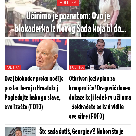
POLITIKA
Učinimo je poznatom: Ovo je
blokaderka iz Novog Sada koja bi da
proteruje izbeglice - Jezivo je šta radi
(VIDEO)
POLITIKA
POLITIKA
Ovaj blokader preko noći je
Otkriven jeziv plan za
postao heroj u Hrvatskoj:
krvoproliće! Dragović doneo
Pogledajte kako ga slave,
dokaze koji lede krv u žilama
evo i zašto (FOTO)
- šokiraćete se kad vidite
ove cifre (FOTO)
Što sada ćutiš, Georgiev?! Nakon što je