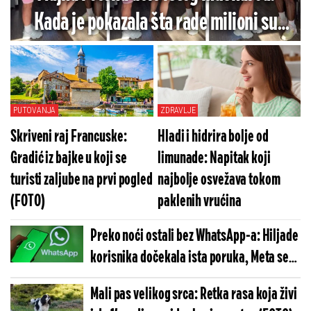
Kada je pokazala šta rade milioni su
ostali u šoku (VIDEO)
PUTOVANJA
ZDRAVLJE
Skriveni raj Francuske:
Hladi i hidrira bolje od
Gradić iz bajke u koji se
limunade: Napitak koji
turisti zaljube na prvi pogled
najbolje osvežava tokom
(FOTO)
paklenih vrućina
Preko noći ostali bez WhatsApp-a: Hiljade
korisnika dočekala ista poruka, Meta se
hitno oglasila
Mali pas velikog srca: Retka rasa koja živi