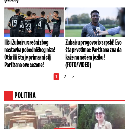
Ilić i Zubairu srećni zbog
Zubairu progovorio srpski! Evo
nastavka pobedničkog niza!
šta prvotimac Partizana zna da
Otkrili i šta je primarni cilj
kaže na našem jeziku!
Partizana ove sezone!
(FOTO/VIDEO)
1
2
>
POLITIKA