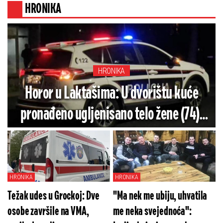
HRONIKA
HRONIKA
Horor u Laktašima: U dvorištu kuće
pronađeno ugljenisano telo žene (74),
policija utvrđuje uzrok smrti
HRONIKA
HRONIKA
Težak udes u Grockoj: Dve
"Ma nek me ubiju, uhvatila
osobe završile na VMA,
me neka svejednoća":