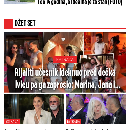
i do 14 godina, a idealna je za stan (FOTO)
DŽET SET
ESTRADA
Rijaliti učesnik kleknuo pred dečka
Ivicu pa ga zaprosio: Marina, Jana i
Veštica napravile lom na gej veridbi
(VIDEO)
ESTRADA
ESTRADA