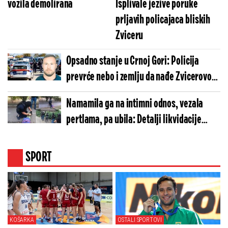
vozila demolirana
Isplivale jezive poruke
prljavih policajaca bliskih
Zviceru
Opsadno stanje u Crnoj Gori: Policija
prevrće nebo i zemlju da nađe Zvicerovog
saradnika
Namamila ga na intimni odnos, vezala
pertlama, pa ubila: Detalji likvidacije
piljara na Karaburmi lede krv
SPORT
KOŠARKA
OSTALI SPORTOVI