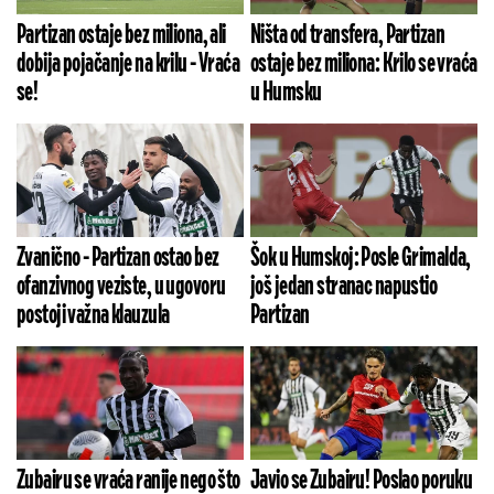
Partizan ostaje bez miliona, ali
Ništa od transfera, Partizan
dobija pojačanje na krilu - Vraća
ostaje bez miliona: Krilo se vraća
se!
u Humsku
Zvanično - Partizan ostao bez
Šok u Humskoj: Posle Grimalda,
ofanzivnog veziste, u ugovoru
još jedan stranac napustio
postoji važna klauzula
Partizan
Zubairu se vraća ranije nego što
Javio se Zubairu! Poslao poruku