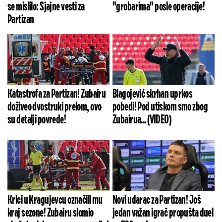
se mislilo: Sjajne vesti za
"grobarima" posle operacije!
Partizan
Katastrofa za Partizan! Zubairu
Blagojević skrhan uprkos
doživeo dvostruki prelom, ovo
pobedi! Pod utiskom smo zbog
su detalji povrede!
Zubairua... (VIDEO)
Krici u Kragujevcu označili mu
Novi udarac za Partizan! Još
kraj sezone! Zubairu slomio
jedan važan igrač propušta duel