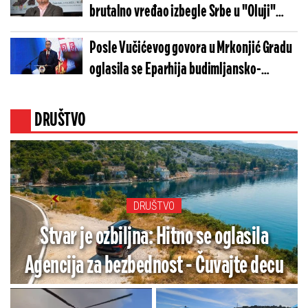
brutalno vređao izbegle Srbe u "Oluji"
pobegao u mišju rupu (FOTO)
Posle Vučićevog govora u Mrkonjić Gradu
oglasila se Eparhija budimljansko-
nikšička: "Izraz duboke zahvalnosti"
DRUŠTVO
DRUŠTVO
Stvar je ozbiljna: Hitno se oglasila
Agencija za bezbednost - Čuvajte decu