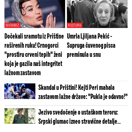
Pogledajte koliko je jezivo (VIDEO)
SHOWBIZ
KULTURA
Dočekali sramotu iz Prištine
Umrla Ljiljana Pekić -
raširenih ruku! Crnogorci
Supruga čuvenog pisca
"prostiru crveni tepih" ženi
preminula u snu
koja je gazila naš integritet
lažnom zastavom
Skandal u Prištini! Kejti Peri mahala
zastavom lažne države: "Pukla je odavno!"
Jezivo svedočenje o ustaškom teroru:
Srpski glumac izneo stravične detalje
golgote – Četiri godine pakla i kolona