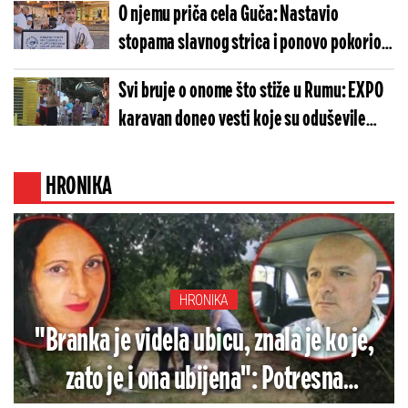
O njemu priča cela Guča: Nastavio
stopama slavnog strica i ponovo pokorio
Sabor trubača!
Svi bruje o onome što stiže u Rumu: EXPO
karavan doneo vesti koje su oduševile
Sremce! (FOTO)
HRONIKA
HRONIKA
"Branka je videla ubicu, znala je ko je,
zato je i ona ubijena": Potresna