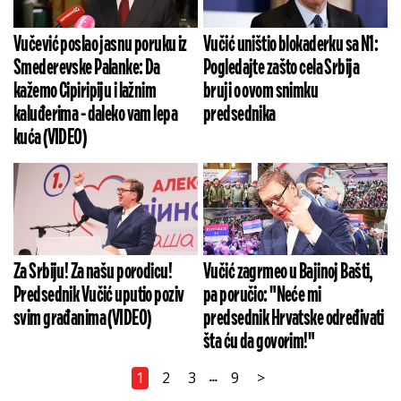
Vučević poslao jasnu poruku iz
Vučić uništio blokaderku sa N1:
Smederevske Palanke: Da
Pogledajte zašto cela Srbija
kažemo Cipiripiju i lažnim
bruji o ovom snimku
kaluđerima - daleko vam lepa
predsednika
kuća (VIDEO)
Za Srbiju! Za našu porodicu!
Vučić zagrmeo u Bajinoj Bašti,
Predsednik Vučić uputio poziv
pa poručio: "Neće mi
svim građanima (VIDEO)
predsednik Hrvatske određivati
šta ću da govorim!"
1
2
3
9
>
...