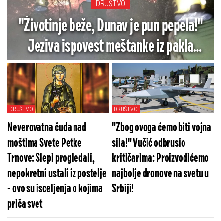
DRUŠTVO
"Životinje beže, Dunav je pun pepela!"
Jeziva ispovest meštanke iz pakla
Deliblatske peščare: Vatra opet bukti,
vazduh je sve gori! (VIDEO)
DRUŠTVO
DRUŠTVO
Neverovatna čuda nad
"Zbog ovoga ćemo biti vojna
moštima Svete Petke
sila!" Vučić odbrusio
Trnove: Slepi progledali,
kritičarima: Proizvodićemo
nepokretni ustali iz postelje
najbolje dronove na svetu u
- ovo su isceljenja o kojima
Srbiji!
priča svet