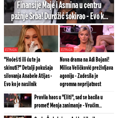
Finansije Maje i Asmina u centru
pažnje Srba! Durdžić šokirao - Evo ko
snosi sve troškove
ESTRADA
ESTRADA
"Hoćeš ti ili ću te ja
Nova drama na Adi Bojani!
skinuti?" Detalji pokušaja
Milica Veličković preživljava
silovanja Anabele Atijas -
agoniju - Zadesila je
Evo ko je nasilnik
ogromna neprijatnost
Pravila haos u "Eliti", sad se bacila u
promet! Menja zanimanje - Vrućim
snimkom šokirala naciju