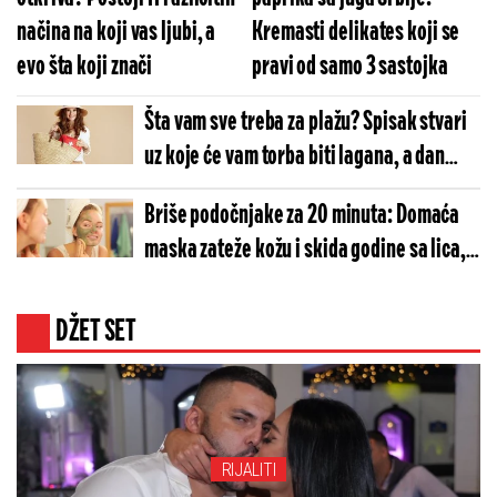
načina na koji vas ljubi, a
Kremasti delikates koji se
evo šta koji znači
pravi od samo 3 sastojka
Šta vam sve treba za plažu? Spisak stvari
uz koje će vam torba biti lagana, a dan
savršen
Briše podočnjake za 20 minuta: Domaća
maska zateže kožu i skida godine sa lica, a
sve sastojke već imate u kuhinji
DŽET SET
RIJALITI