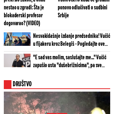
nestao u zgradi: Šta je
ponovo odlučivati o sudbini
blokaderski profesor
Srbije
dogovarao? (VIDEO)
Nesvakidašnje izdanje predsednika! Vučić
u fijakeru kroz Belegiš - Pogledajte ove
scene (VIDEO)
"E sad vas molim, saslušajte me..." Vučić
zapušio usta "dušebrižnicima", pa sve
objasnio
DRUŠTVO