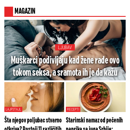
smrti!
MAGAZIN
LJUBAV
Muškarci podivljaju kad žene rade ovo
tokom seksa, a sramota ih je da kažu
LAJFSTAJL
RECEPTI
Šta njegov poljubac stvarno
Starinski namaz od pečenih
otkriva? Postoji 11 različitih
paprika sa juga Srbije: