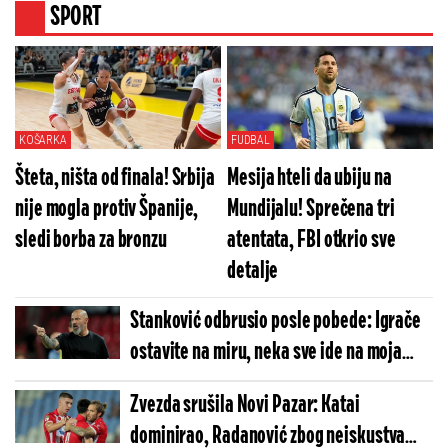
SPORT
KOŠARKA
FUDBAL
Šteta, ništa od finala! Srbija
Mesija hteli da ubiju na
nije mogla protiv Španije,
Mundijalu! Sprečena tri
sledi borba za bronzu
atentata, FBI otkrio sve
detalje
Stanković odbrusio posle pobede: Igrače
ostavite na miru, neka sve ide na moja
leđa
Zvezda srušila Novi Pazar: Katai
dominirao, Radanović zbog neiskustva