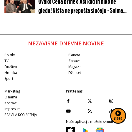
Ovako Čeda brine o Aci kad ih niko ne
gleda! Ništa ne prepušta slučaju - Snimak
zapalio Srbe
NEZAVISNE DNEVNE NOVINE
Politika
Planeta
TV
Zabava
Društvo
Magazin
Hronika
Džet set
Sport
Marketing
Pratite nas
O nama
Kontakt
Impresum
PRAVILA KORIŠĆENJA
VIDEO
Naše aplikacije možete skinuti na: