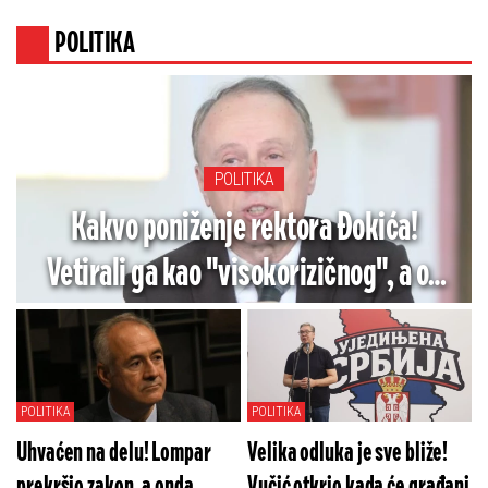
POLITIKA
POLITIKA
Kakvo poniženje rektora Đokića!
Vetirali ga kao "visokorizičnog", a on
opet trči na blokaderski skup (VIDEO)
POLITIKA
POLITIKA
Uhvaćen na delu! Lompar
Velika odluka je sve bliže!
prekršio zakon, a onda
Vučić otkrio kada će građani