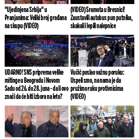
"Ujedinjena Srbija" u
(VIDEO) Sramota u Bresnici!
Pranjanima: Veliki broj građana
Zaustavili autobus pun putnika,
na skupu (VIDEO)
skakali i lepili nalepnice
UDARNO! SNS priprema velike
Vučić poslao važnu poruku:
mitinge u Beogradu i Novom
Uspeli smo, na nama je da
Sadu od 26. do 28. juna - da li ovo
pružimo ruku protivnicima
znači da će biti izbora na leto?
(VIDEO)