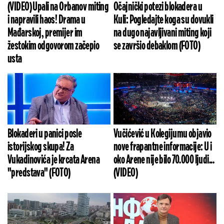
(VIDEO) Upali na Orbanov miting
Očajnički potezi blokadera u
i napravili haos! Drama u
Kuli: Pogledajte koga su dovukli
Mađarskoj, premijer im
na dugo najavljivani miting koji
žestokim odgovorom začepio
se završio debaklom (FOTO)
usta
Blokaderi u panici posle
Vučićević u Kolegijumu objavio
istorijskog skupa! Za
nove frapantne informacije: U i
Vukadinovića je krcata Arena
oko Arene nije bilo 70.000 ljudi...
"predstava" (FOTO)
(VIDEO)