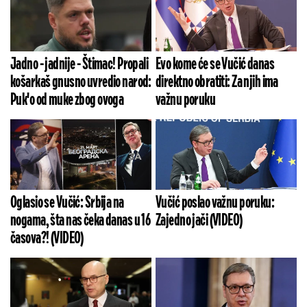
Jadno - jadnije - Štimac! Propali
Evo kome će se Vučić danas
košarkaš gnusno uvredio narod:
direktno obratiti: Za njih ima
Puk'o od muke zbog ovoga
važnu poruku
Oglasio se Vučić: Srbija na
Vučić poslao važnu poruku:
nogama, šta nas čeka danas u 16
Zajedno jači (VIDEO)
časova?! (VIDEO)