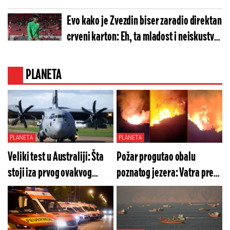
ranije završio meč
Evo kako je Zvezdin biser zaradio direktan
crveni karton: Eh, ta mladost i neiskustvo
(VIDEO)
PLANETA
PLANETA
PLANETA
Veliki test u Australiji: Šta
Požar progutao obalu
stoji iza prvog ovakvog
poznatog jezera: Vatra preti
poteza indijskog
letovalištu u Italiji, počela
vazduhoplovstva?
masovna bežanija (VIDEO)