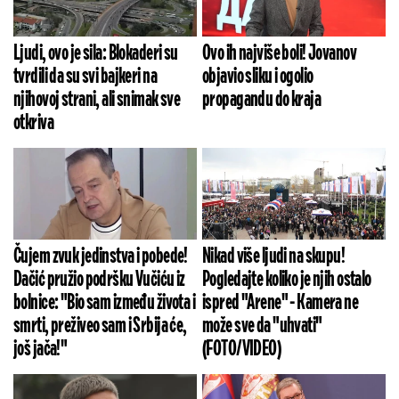
Ljudi, ovo je sila: Blokaderi su
Ovo ih najviše boli! Jovanov
tvrdili da su svi bajkeri na
objavio sliku i ogolio
njihovoj strani, ali snimak sve
propagandu do kraja
otkriva
Čujem zvuk jedinstva i pobede!
Nikad više ljudi na skupu!
Dačić pružio podršku Vučiću iz
Pogledajte koliko je njih ostalo
bolnice: "Bio sam između života i
ispred "Arene" - Kamera ne
smrti, preživeo sam i Srbija će,
može sve da "uhvati"
još jača!"
(FOTO/VIDEO)