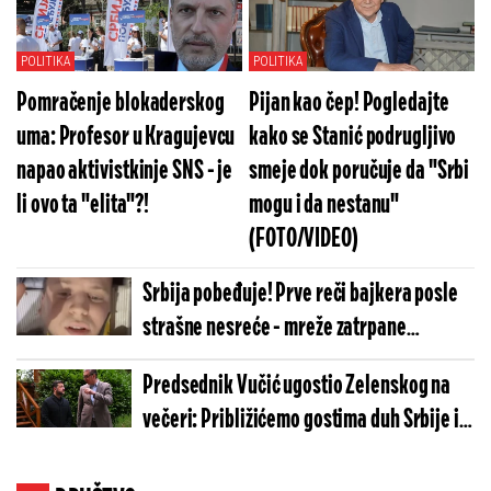
POLITIKA
POLITIKA
Pomračenje blokaderskog
Pijan kao čep! Pogledajte
uma: Profesor u Kragujevcu
kako se Stanić podrugljivo
napao aktivistkinje SNS - je
smeje dok poručuje da "Srbi
li ovo ta "elita"?!
mogu i da nestanu"
(FOTO/VIDEO)
Srbija pobeđuje! Prve reči bajkera posle
strašne nesreće - mreže zatrpane
porukama podrške (VIDEO)
Predsednik Vučić ugostio Zelenskog na
večeri: Približićemo gostima duh Srbije i
našu tradiciju (FOTO)