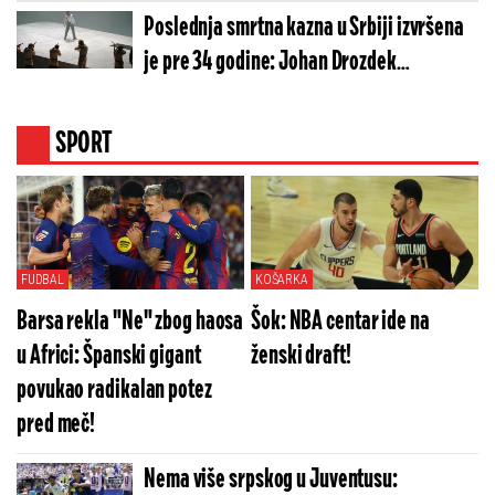
zahvatio i travu pored puta (VIDEO)
Poslednja smrtna kazna u Srbiji izvršena
je pre 34 godine: Johan Drozdek
pogubljen zbog ovog monstruoznog
zločina
SPORT
FUDBAL
KOŠARKA
Barsa rekla "Ne" zbog haosa
Šok: NBA centar ide na
u Africi: Španski gigant
ženski draft!
povukao radikalan potez
pred meč!
Nema više srpskog u Juventusu: