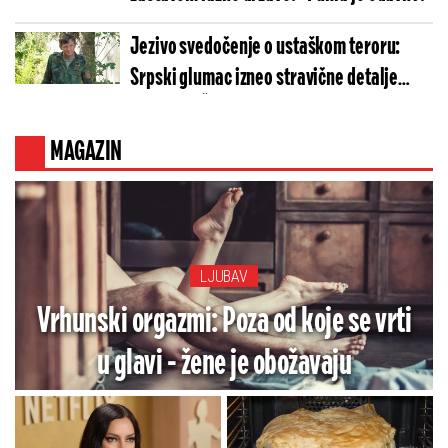
Jezivo svedočenje o ustaškom teroru:
Srpski glumac izneo stravične detalje
golgote – Četiri godine pakla i kolona
smrti!
MAGAZIN
LJUBAV
Vrhunski orgazmi: Poza od koje se vrti
u glavi - žene je obožavaju