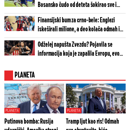
Bosansko čudo od deteta šokirao sve i
pričao na albanskom!
Finansijski bum za crno-bele: Englezi
iskeširali milione, a deo kolača odmah ide
Partizanu!
Odželej napušta Zvezdu? Pojavila se
informacija koja je zapalila Evropu, evo
šta se dešava!
PLANETA
PLANETA
PLANETA
Putinova bomba: Rusija
Tramp ljut kao ris! Odmah