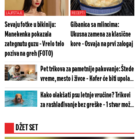
LAJFSTAJL
RECEPTI
Sevaju fotke u bikiniju:
Gibanica sa mlincima:
Manekenka pokazala
Ukusna zamena za klasične
zategnutu guzu - Vrelo telo
kore - Osvaja na prvi zalogaj
poziva na greh (FOTO)
Pet trikova za pametnije pakovanje: Štede
vreme, mesto i živce - Kofer će biti upola
lakši
Kako olakšati psu letnje vrućine? Trikovi
za rashlađivanje bez greške - 1 stvar može
da im naškodi
DŽET SET