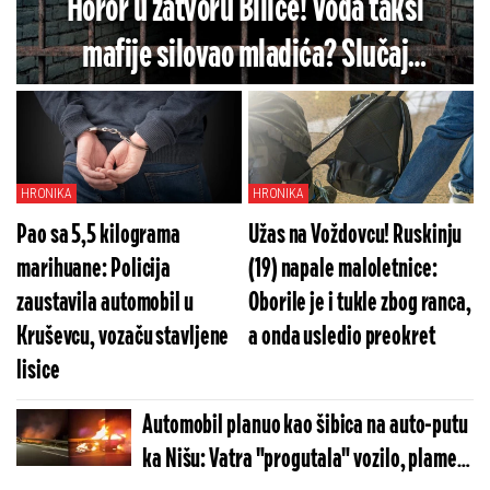
Horor u zatvoru Bilice! Vođa taksi
mafije silovao mladića? Slučaj
potresao javnost
HRONIKA
HRONIKA
Pao sa 5,5 kilograma
Užas na Voždovcu! Ruskinju
marihuane: Policija
(19) napale maloletnice:
zaustavila automobil u
Oborile je i tukle zbog ranca,
Kruševcu, vozaču stavljene
a onda usledio preokret
lisice
Automobil planuo kao šibica na auto-putu
ka Nišu: Vatra "progutala" vozilo, plamen