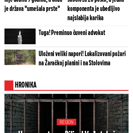
je država "umešala prste"
komponenta je ubedljivo
najslabija karika
Tuga! Preminuo čuveni advokat
Uloženi veliki napori! Lokalizovani požari
na Žaračkoj planini i na Stolovima
HRONIKA
REGION