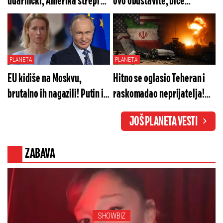
udarnički, Amerika strepi od
ovo obustavite, biće
sledećeg poteza
posledica
PLANETA
PLANETA
EU kidiše na Moskvu,
Hitno se oglasio Teheran i
brutalno ih nagazili! Putin im
raskomadao neprijatelja!
ovo neće oprostiti
Sve je dokumentovano
JOŠ PLANETA VESTI
ZABAVA
SHOWBIZ