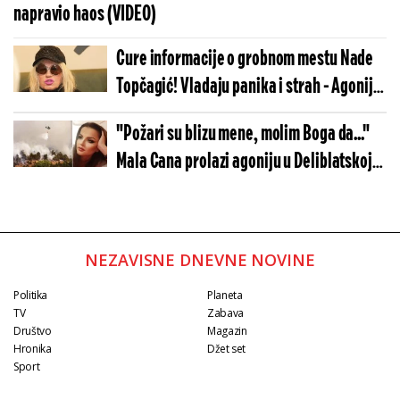
napravio haos (VIDEO)
Cure informacije o grobnom mestu Nade
Topčagić! Vladaju panika i strah - Agonija
sve veća
"Požari su blizu mene, molim Boga da..."
Mala Cana prolazi agoniju u Deliblatskoj
peščari
NEZAVISNE DNEVNE NOVINE
Politika
Planeta
TV
Zabava
Društvo
Magazin
Hronika
Džet set
Sport