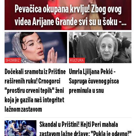
Pevačica okupana krvlju! Zbog ovog
videa Arijane Grande svi su u šoku -
Pogledajte koliko je jezivo (VIDEO)
SHOWBIZ
KULTURA
Dočekali sramotu iz Prištine
Umrla Ljiljana Pekić -
raširenih ruku! Crnogorci
Supruga čuvenog pisca
"prostiru crveni tepih" ženi
preminula u snu
koja je gazila naš integritet
lažnom zastavom
Skandal u Prištini! Kejti Peri mahala
zastavom lažne države: "Pukla je odavno!"