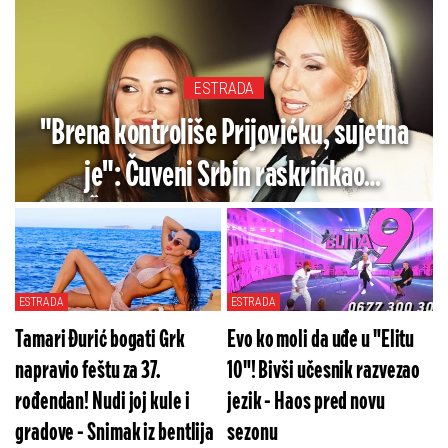
ESTRADA
"Brena kontroliše Prijovićku, sujetna
je": Čuveni Srbin raskrinkao
Živojinoviće - Prodala me je
ESTRADA
ESTRADA
Tamari Đurić bogati Grk
Evo ko moli da uđe u "Elitu
napravio feštu za 37.
10"! Bivši učesnik razvezao
rođendan! Nudi joj kule i
jezik - Haos pred novu
gradove - Snimak iz bentlija
sezonu