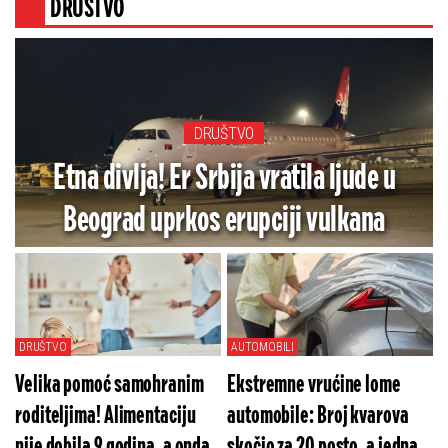
DRUŠTVO
DRUŠTVO
Etna divlja! Er Srbija vratila ljude u
Beograd uprkos erupciji vulkana
DRUŠTVO
AUTOMOBILI
Velika pomoć samohranim
Ekstremne vrućine lome
roditeljima! Alimentaciju
automobile: Broj kvarova
nije dobila 9 godina, a onda
skočio za 20 posto, a jedna