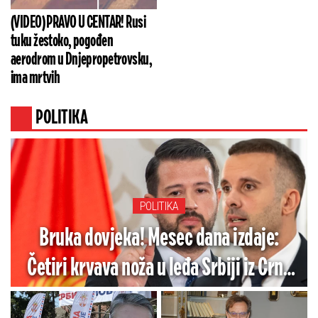
(VIDEO) PRAVO U CENTAR! Rusi
tuku žestoko, pogođen
aerodrom u Dnjepropetrovsku,
ima mrtvih
POLITIKA
POLITIKA
Bruka dovjeka! Mesec dana izdaje:
Četiri krvava noža u leđa Srbiji iz Crne
Gore