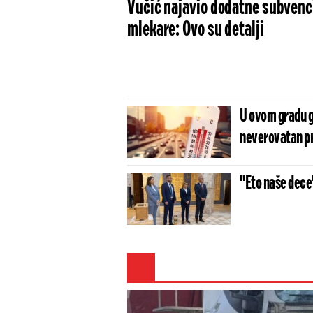
Vučić najavio dodatne subvenci
mlekare: Ovo su detalji
U ovom gradu go
neverovatan p
"Eto naše dece