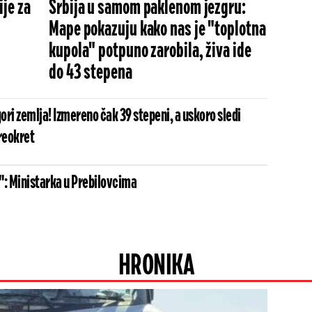
je za
Srbija u samom paklenom jezgru:
Mape pokazuju kako nas je "toplotna
kupola" potpuno zarobila, živa ide
do 43 stepena
ri zemlja! Izmereno čak 39 stepeni, a uskoro sledi
reokret
": Ministarka u Prebilovcima
HRONIKA