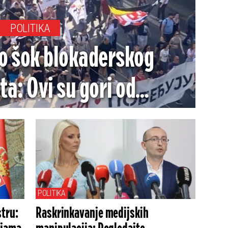
POLITIKA
do šok blokaderskog
a: Ovi su gori od
ih komesara (FOTO)
POLITIKA
tru:
Raskrinkavanje medijskih