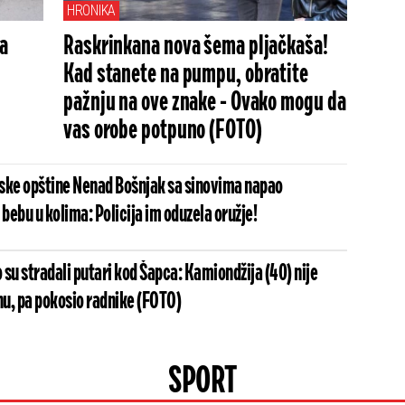
HRONIKA
na
Raskrinkana nova šema pljačkaša!
Kad stanete na pumpu, obratite
pažnju na ove znake - Ovako mogu da
vas orobe potpuno (FOTO)
ske opštine Nenad Bošnjak sa sinovima napao
 bebu u kolima: Policija im oduzela oružje!
su stradali putari kod Šapca: Kamiondžija (40) nije
nu, pa pokosio radnike (FOTO)
SPORT