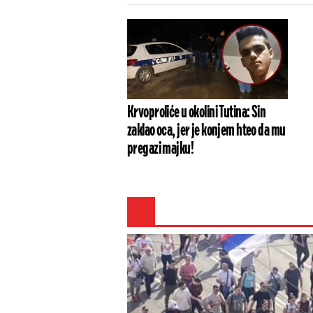
Krvoproliće u okolini Tutina: Sin
zaklao oca, jer je konjem hteo da mu
pregazi majku!