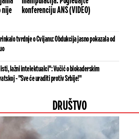
ijama
manipulacija: Pogledajte
 nije
konferenciju ANS (VIDEO)
rinkalo tvrdnje o Cvijanu: Obdukcija jasno pokazala od
uo
isti, lažni intelektualci": Vučić o blokaderskim
tskoj - "Sve će uraditi protiv Srbije!"
DRUŠTVO