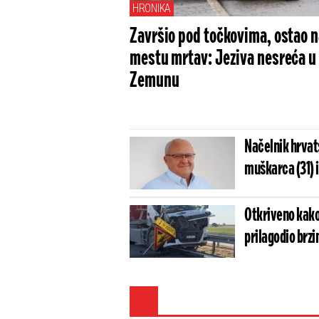
HRONIKA
Završio pod točkovima, ostao 
mestu mrtav: Jeziva nesreća u
Zemunu
Načelnik hrvat
muškarca (31) i
Otkriveno kako 
prilagodio brzi