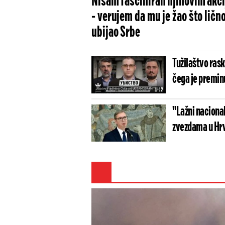
Nisam fasciniran njihovim akc
- verujem da mu je žao što lično
ubijao Srbe
Tužilaštvo rask
čega je premin
"Lažni nacional
zvezdama u Hrva