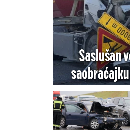
Saslušan vo
saobraćajku 
poginuli puta