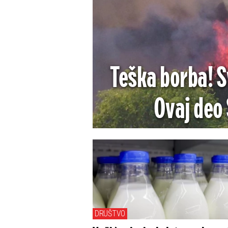
Teška borba! Sv
Ovaj deo 
(F
DRUŠTVO