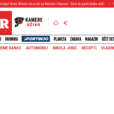
ić oči u oči sa Neriom i Hanom - Da li će pasti teške reči?
Haos u ovom grad
O
HRONIKA
PLANETA
ZABAVA
MAGAZIN
DŽET SE
REME DANAS
AUTOMOBILI
NIKOLA JOKIĆ
RECEPTI
VLADIM