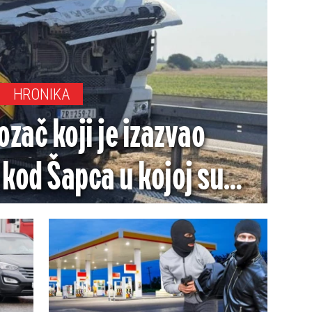
HRONIKA
zač koji je izazvao
kod Šapca u kojoj su
ri: Evo kako se branio
(FOTO)