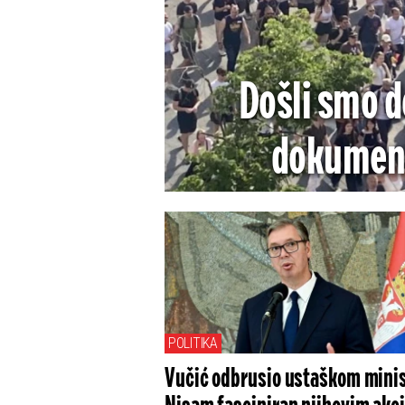
Došli smo 
dokument
komunističk
POLITIKA
Vučić odbrusio ustaškom minis