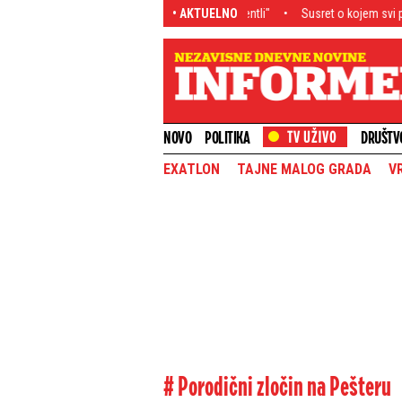
ndali mu razlupali skupoceni "bentli"
• AKTUELNO
Susret o kojem svi pričaju! Aneli Ahm
NOVO
POLITIKA
DRUŠTV
EXATLON
TAJNE MALOG GRADA
V
# Porodični zločin na Pešteru