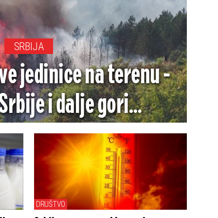
SRBIJA
e jedinice na terenu -
Srbije i dalje gori
OTO/VIDEO)
DRUŠTVO