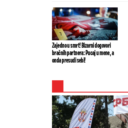
Zajedno u smrt! Bizarni dogovori
bračnih partnera: Pucaj u mene, a
onda presudi sebi!