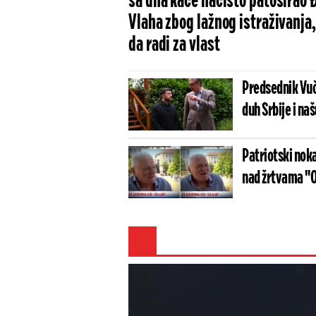
sa dna kace načisto patosirao 
Vlaha zbog lažnog istraživanja,
da radi za vlast
Predsednik Vuč
duh Srbije i na
Patriotski noka
nad žrtvama "O
(VIDEO)