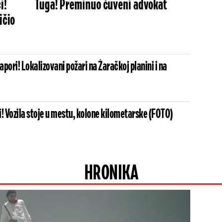
i!
Tuga! Preminuo čuveni advokat
ičio
napori! Lokalizovani požari na Žaračkoj planini i na
! Vozila stoje u mestu, kolone kilometarske (FOTO)
HRONIKA