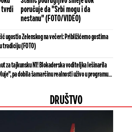
Đoku
Stanić podrugljivo smeje dok
 tvrdi
poručuje da "Srbi mogu i da
nestanu" (FOTO/VIDEO)
ić ugostio Zelenskog na večeri: Približićemo gostima
šu tradiciju (FOTO)
ut za tajkunsku N1! Blokaderska voditeljka lešinarila
luje", pa dobila šamarčinu realnosti uživo u programu
DRUŠTVO