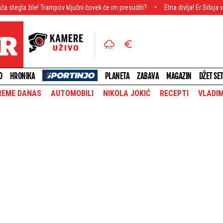
rampov ključni čovek će im presuditi?
Etna divlja! Er Srbija vratila ljude u 
O
HRONIKA
PLANETA
ZABAVA
MAGAZIN
DŽET SE
REME DANAS
AUTOMOBILI
NIKOLA JOKIĆ
RECEPTI
VLADIM