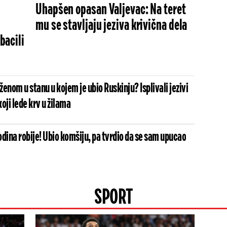
Uhapšen opasan Valjevac: Na teret
mu se stavljaju jeziva krivična dela
 bacili
 ženom u stanu u kojem je ubio Ruskinju? Isplivali jezivi
koji lede krv u žilama
dina robije! Ubio komšiju, pa tvrdio da se sam upucao
SPORT