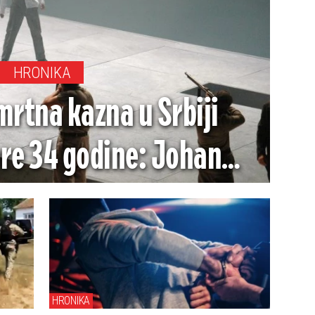
HRONIKA
mrtna kazna u Srbiji
pre 34 godine: Johan
gubljen zbog ovog
uoznog zločina
HRONIKA