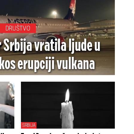
DRUŠTVO
r Srbija vratila ljude u
kos erupciji vulkana
SRBIJA