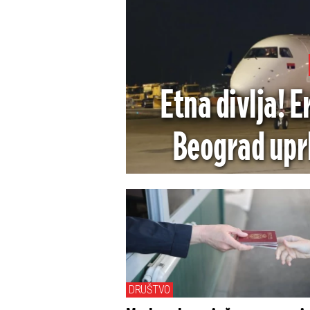
Etna divlja! E
Beograd upr
DRUŠTVO