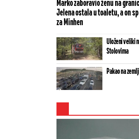
Marko zaboravio ženu na granic
Jelena ostala u toaletu, a on sp
za Minhen
Uloženi veliki 
Stolovima
Pakao na zemlji