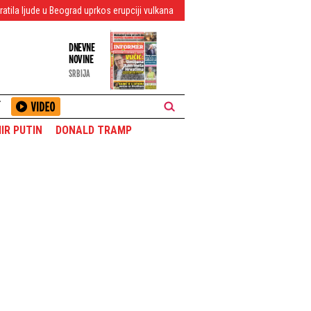
Beograd uprkos erupciji vulkana
Letnji prelazni rok: Dinamo ponudio 15 milio
DNEVNE
NOVINE
SRBIJA
T
IR PUTIN
DONALD TRAMP