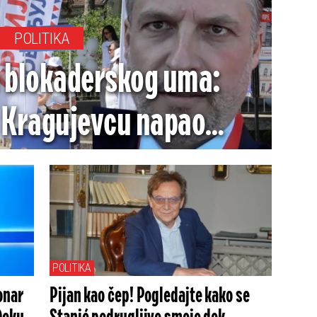
POLITIKA
 blokaderskog uma:
 Kragujevcu napao
S - je li ovo ta "elita"?!
POLITIKA
onar
Pijan kao čep! Pogledajte kako se