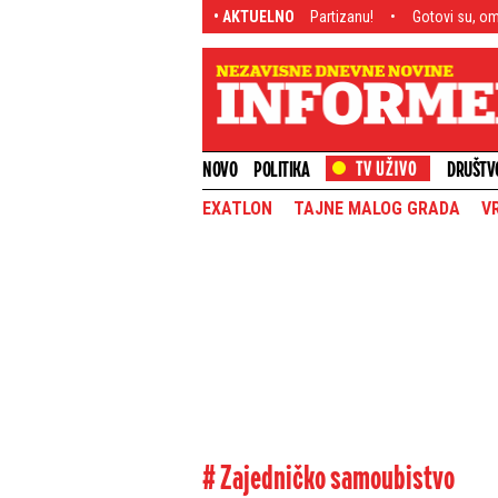
li milione, a deo kolača odmah ide Partizanu!
• AKTUELNO
Gotovi su, omča stegla žile! T
NOVO
POLITIKA
DRUŠTV
EXATLON
TAJNE MALOG GRADA
V
# Zajedničko samoubistvo