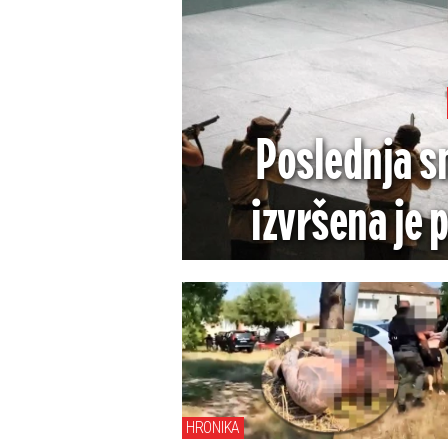
Poslednja s
izvršena je 
Drozdek po
monstr
HRONIKA