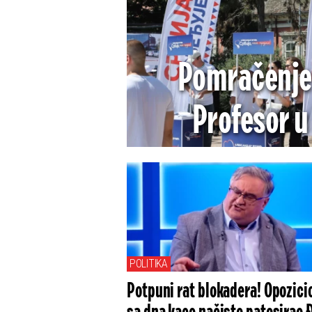
Pomračenje
Profesor u
aktivistkinje SN
POLITIKA
Potpuni rat blokadera! Opozici